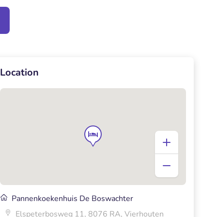
Location
Pannenkoekenhuis De Boswachter
Elspeterbosweg 11, 8076 RA, Vierhouten