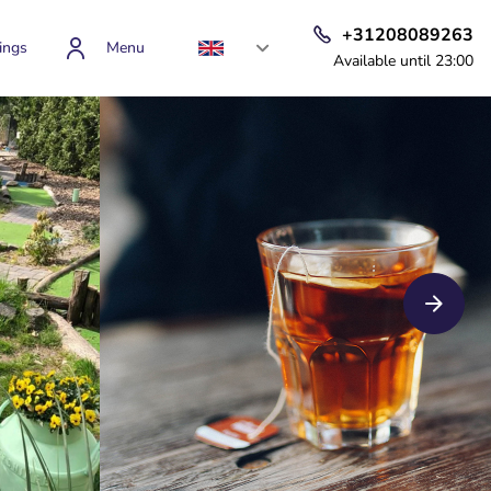
+31208089263
ings
Menu
Available until 23:00