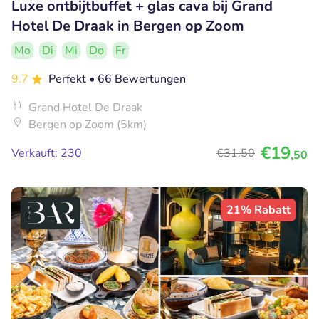
Luxe ontbijtbuffet + glas cava bij Grand
Hotel De Draak in Bergen op Zoom
Mo
Di
Mi
Do
Fr
9.7
Perfekt
• 66 Bewertungen
Grand Hotel De Draak
Bergen op Zoom (5km)
€19
Verkauft: 230
€31
,50
,50
21% Rabatt