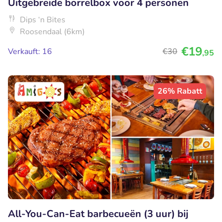
Uitgebreide borrelbox voor 4 personen
Dips ‘n Bites
Roosendaal (6km)
€19
Verkauft: 16
€30
,95
26% Rabatt
All-You-Can-Eat barbecueën (3 uur) bij