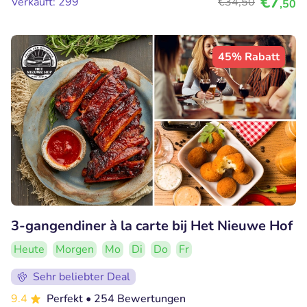
€7
Verkauft: 299
€34
,50
,50
45% Rabatt
3-gangendiner à la carte bij Het Nieuwe Hof
Heute
Morgen
Mo
Di
Do
Fr
Sehr beliebter Deal
9.4
Perfekt
• 254 Bewertungen