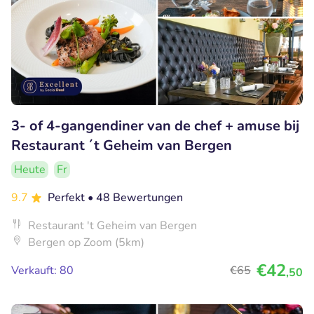
3- of 4-gangendiner van de chef + amuse bij
Restaurant ´t Geheim van Bergen
Heute
Fr
9.7
Perfekt
• 48 Bewertungen
Restaurant 't Geheim van Bergen
Bergen op Zoom (5km)
€42
Verkauft: 80
€65
,50