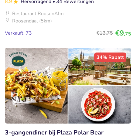
8.9
Hervorragend
• 34 Bewertungen
Restaurant RoosenAlm
Roosendaal (5km)
€9
Verkauft: 73
€13
,75
,75
34% Rabatt
3-gangendiner bij Plaza Polar Bear