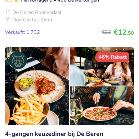
8.9
Hervorragend
• 466 Bewertungen
De Beren Roosendaal
Oud Gastel (9km)
€12
Verkauft: 1.732
€22
,50
46% Rabatt
4-gangen keuzediner bij De Beren