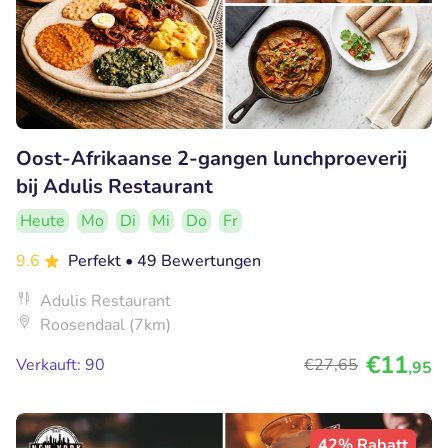
Oost-Afrikaanse 2-gangen lunchproeverij
bij Adulis Restaurant
Heute
Mo
Di
Mi
Do
Fr
9.6
Perfekt
• 49 Bewertungen
Adulis Restaurant
Roosendaal (7km)
€11
Verkauft: 90
€27
,65
,95
42% Rabatt