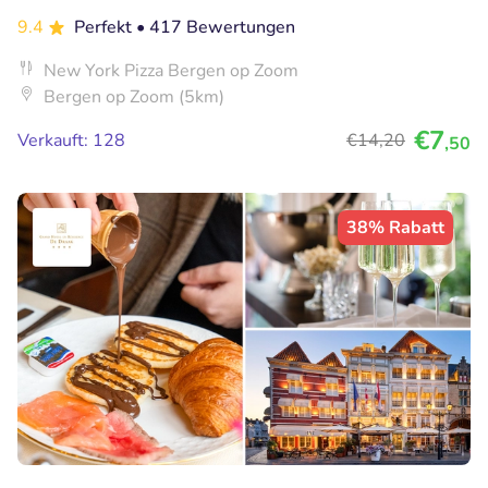
9.4
Perfekt
• 417 Bewertungen
New York Pizza Bergen op Zoom
Bergen op Zoom (5km)
€7
Verkauft: 128
€14
,20
,50
38% Rabatt