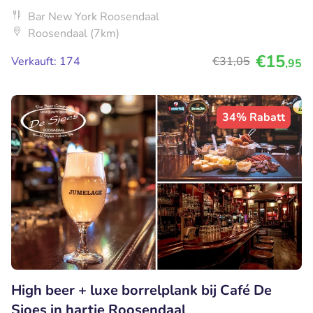
Bar New York Roosendaal
Roosendaal (7km)
€15
Verkauft: 174
€31
,05
,95
34% Rabatt
High beer + luxe borrelplank bij Café De
Sjoes in hartje Roosendaal