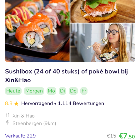
Sushibox (24 of 40 stuks) of poké bowl bij
Xin&Hao
Heute
Morgen
Mo
Di
Do
Fr
8.8
Hervorragend
• 1.114 Bewertungen
Xin & Hao
Steenbergen (9km)
€7
Verkauft: 229
€15
,50