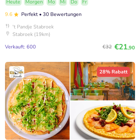
Heute
Morgen
Mo
Mi
Do
Fr
9.6
Perfekt
• 30 Bewertungen
't Pandje Stabroek
Stabroek (19km)
€21
Verkauft: 600
€32
,90
28% Rabatt