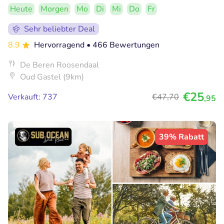
Heute
Morgen
Mo
Di
Mi
Do
Fr
Sehr beliebter Deal
8.9
Hervorragend
• 466 Bewertungen
De Beren Roosendaal
Oud Gastel (9km)
€25
Verkauft: 737
€47
,70
,95
39% Rabatt