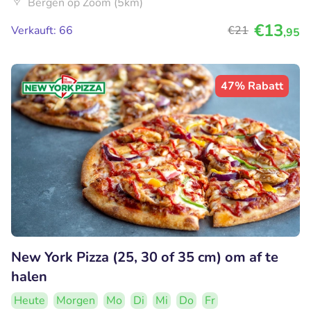
Bergen op Zoom (5km)
€13
Verkauft: 66
€21
,95
47% Rabatt
New York Pizza (25, 30 of 35 cm) om af te
halen
Heute
Morgen
Mo
Di
Mi
Do
Fr