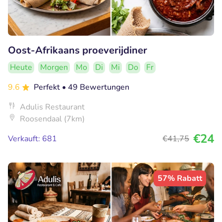
Oost-Afrikaans proeverijdiner
Heute
Morgen
Mo
Di
Mi
Do
Fr
9.6
Perfekt
• 49 Bewertungen
Adulis Restaurant
Roosendaal (7km)
€24
Verkauft: 681
€41
,75
57% Rabatt