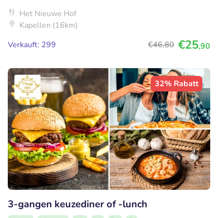
Het Nieuwe Hof
Kapellen (16km)
€25
Verkauft: 299
€46
,80
,90
32% Rabatt
3-gangen keuzediner of -lunch