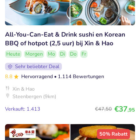
All-You-Can-Eat & Drink sushi en Korean
BBQ of hotpot (2,5 uur) bij Xin & Hao
Heute
Morgen
Mo
Di
Do
Fr
Sehr beliebter Deal
8.8
Hervorragend
• 1.114 Bewertungen
Xin & Hao
Steenbergen (9km)
€37
Verkauft: 1.413
€47
,50
,95
50% Rabatt