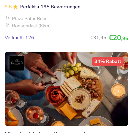
9.8
Perfekt
• 195 Bewertungen
Plaza Polar Bear
Roosendaal (6km)
€20
Verkauft: 126
€31
,95
,95
34% Rabatt