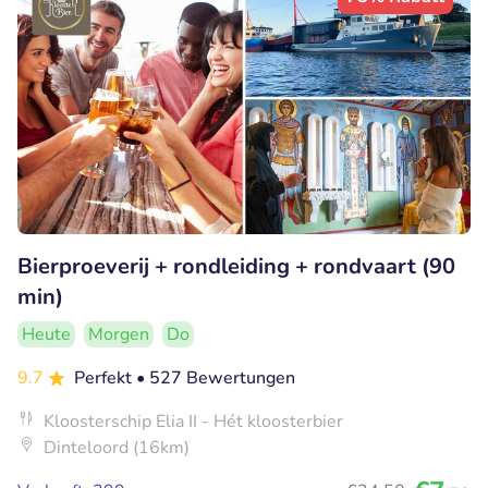
Bierproeverij + rondleiding + rondvaart (90
min)
Heute
Morgen
Do
9.7
Perfekt
• 527 Bewertungen
Kloosterschip Elia II - Hét kloosterbier
Dinteloord (16km)