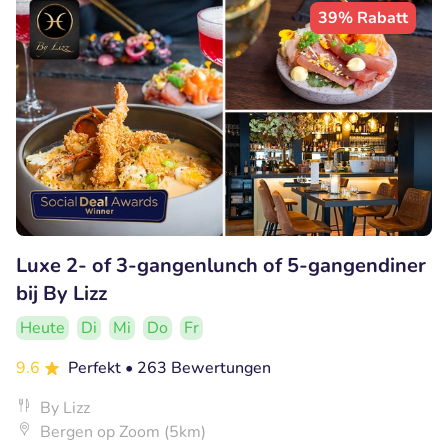
39% Rabatt
Luxe 2- of 3-gangenlunch of 5-gangendiner
bij By Lizz
Heute
Di
Mi
Do
Fr
9.6
Perfekt
• 263 Bewertungen
By Lizz
Bergen op Zoom (5km)