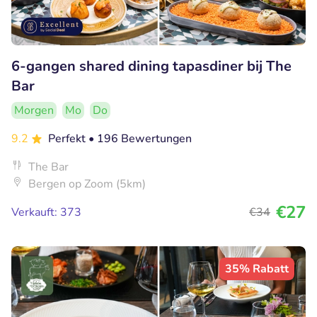
6-gangen shared dining tapasdiner bij The
Bar
Morgen
Mo
Do
9.2
Perfekt
• 196 Bewertungen
The Bar
Bergen op Zoom (5km)
€27
Verkauft: 373
€34
35% Rabatt