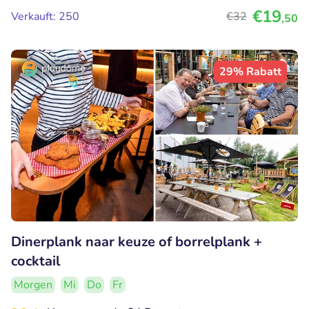
€19
Verkauft: 250
€32
,50
29% Rabatt
Dinerplank naar keuze of borrelplank +
cocktail
Morgen
Mi
Do
Fr