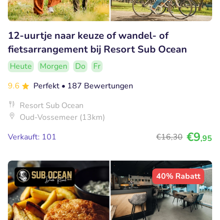
12-uurtje naar keuze of wandel- of
fietsarrangement bij Resort Sub Ocean
Heute
Morgen
Do
Fr
9.6
Perfekt
• 187 Bewertungen
Resort Sub Ocean
Oud-Vossemeer (13km)
€9
Verkauft: 101
€16
,30
,95
40% Rabatt