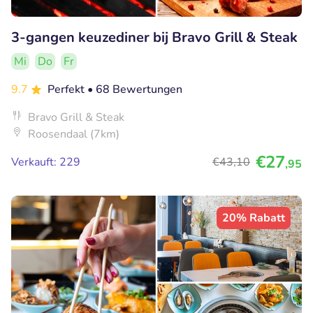
3-gangen keuzediner bij Bravo Grill & Steak
Mi
Do
Fr
9.7
Perfekt
• 68 Bewertungen
Bravo Grill & Steak
Roosendaal (7km)
€27
Verkauft: 229
€43
,10
,95
20% Rabatt