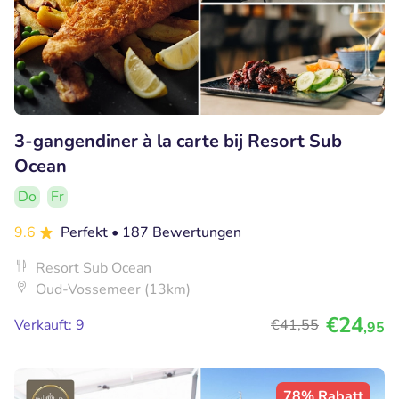
3-gangendiner à la carte bij Resort Sub
Ocean
Do
Fr
9.6
Perfekt
• 187 Bewertungen
Resort Sub Ocean
Oud-Vossemeer (13km)
€24
Verkauft: 9
€41
,55
,95
78% Rabatt