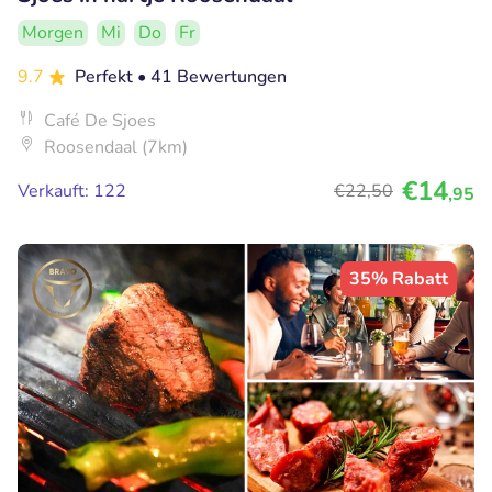
Morgen
Mi
Do
Fr
9.7
Perfekt
• 41 Bewertungen
Café De Sjoes
Roosendaal (7km)
€14
Verkauft: 122
€22
,50
,95
35% Rabatt