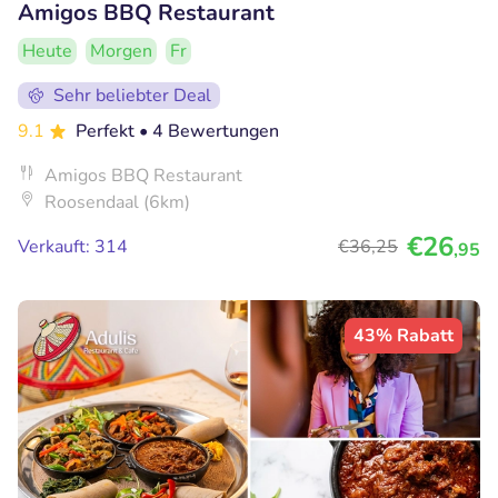
Amigos BBQ Restaurant
Heute
Morgen
Fr
Sehr beliebter Deal
9.1
Perfekt
• 4 Bewertungen
Amigos BBQ Restaurant
Roosendaal (6km)
€26
Verkauft: 314
€36
,25
,95
43% Rabatt