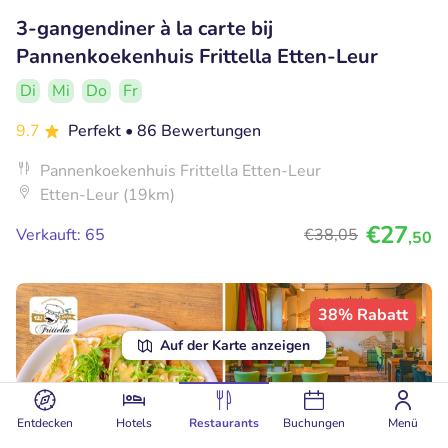
3-gangendiner à la carte bij
Pannenkoekenhuis Frittella Etten-Leur
Di
Mi
Do
Fr
9.7
Perfekt
• 86 Bewertungen
Pannenkoekenhuis Frittella Etten-Leur
Etten-Leur (19km)
€27
Verkauft: 65
€38
,05
,50
38% Rabatt
Auf der Karte anzeigen
Entdecken
Hotels
Restaurants
Buchungen
Menü