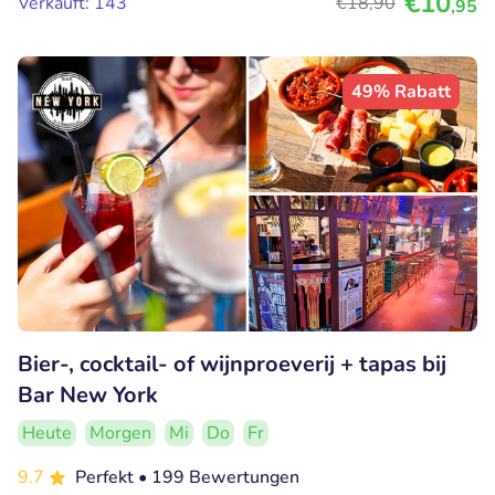
€10
Verkauft: 143
€18
,90
,95
49% Rabatt
Bier-, cocktail- of wijnproeverij + tapas bij
Bar New York
Heute
Morgen
Mi
Do
Fr
9.7
Perfekt
• 199 Bewertungen