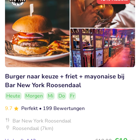
Burger naar keuze + friet + mayonaise bij
Bar New York Roosendaal
Heute
Morgen
Mi
Do
Fr
9.7
Perfekt
• 199 Bewertungen
Bar New York Roosendaal
Roosendaal (7km)