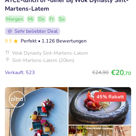
AYCE-lunch of -diner bij Wok Dynasty Sint-
Martens-Latem
Morgen
Mi
Do
Fr
So
Sehr beliebter Deal
9.5
Perfekt
• 1.126 Bewertungen
Wok Dynasty Sint-Martens-Latem
Sint-Martens-Latem (20km)
€20
Verkauft: 523
€24
,90
,70
45% Rabatt