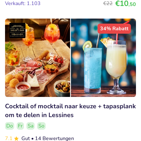
€10
Verkauft: 1.103
€22
,50
34% Rabatt
Cocktail of mocktail naar keuze + tapasplank
om te delen in Lessines
Do
Fr
Sa
So
7.1
Gut
• 14 Bewertungen