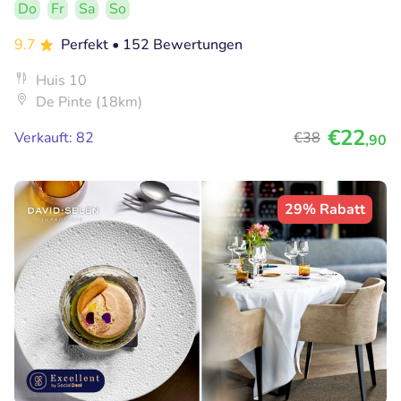
Do
Fr
Sa
So
9.7
Perfekt
• 152 Bewertungen
Huis 10
De Pinte (18km)
€22
Verkauft: 82
€38
,90
29% Rabatt