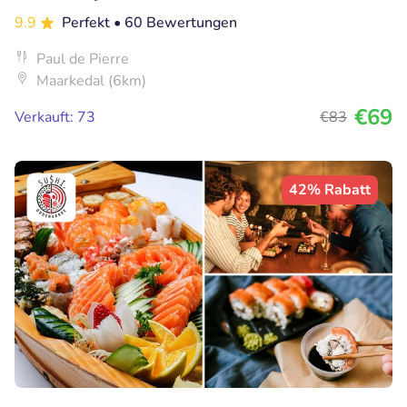
9.9
Perfekt
• 60 Bewertungen
Paul de Pierre
Maarkedal (6km)
€69
Verkauft: 73
€83
42% Rabatt