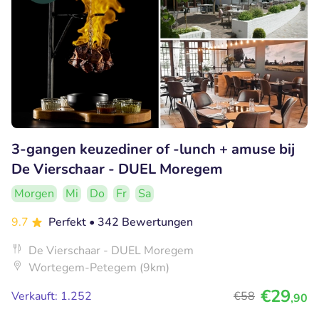
3-gangen keuzediner of -lunch + amuse bij
De Vierschaar - DUEL Moregem
Morgen
Mi
Do
Fr
Sa
9.7
Perfekt
• 342 Bewertungen
De Vierschaar - DUEL Moregem
Wortegem-Petegem (9km)
€29
Verkauft: 1.252
€58
,90