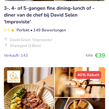
3-, 4- of 5-gangen fine dining-lunch of -
diner van de chef bij David Selen
'Improviste'
9.6
Perfekt
• 149 Bewertungen
David Selen 'Improviste'
Waregem (18km)
€39
Verkauft: 143
€55
40% Rabatt