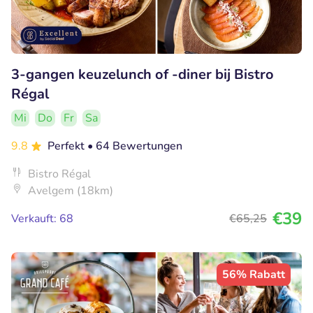
3-gangen keuzelunch of -diner bij Bistro
Régal
Mi
Do
Fr
Sa
9.8
Perfekt
• 64 Bewertungen
Bistro Régal
Avelgem (18km)
€39
Verkauft: 68
€65
,25
56% Rabatt