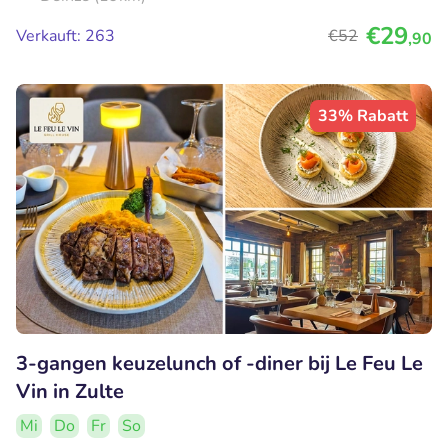
€29
Verkauft: 263
€52
,90
33% Rabatt
3-gangen keuzelunch of -diner bij Le Feu Le
Vin in Zulte
Mi
Do
Fr
So