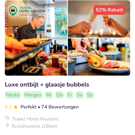
52% Rabatt
Luxe ontbijt + glaasje bubbels
Heute
Morgen
Mi
Do
Fr
Sa
So
9.2
Perfekt
• 74 Bewertungen
Travel Hotel Kruisem
Kruishoutem (16km)