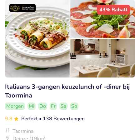
43% Rabatt
Italiaans 3-gangen keuzelunch of -diner bij
Taormina
Morgen
Mi
Do
Fr
Sa
So
9.8
Perfekt
• 138 Bewertungen
Taormina
Deinze (19km)