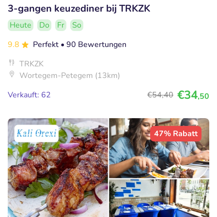
3-gangen keuzediner bij TRKZK
Heute
Do
Fr
So
9.8
Perfekt
• 90 Bewertungen
TRKZK
Wortegem-Petegem (13km)
€34
Verkauft: 62
€54
,40
,50
47% Rabatt