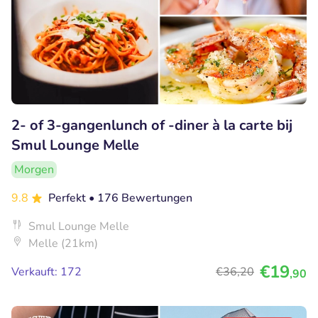
2- of 3-gangenlunch of -diner à la carte bij
Smul Lounge Melle
Morgen
9.8
Perfekt
• 176 Bewertungen
Smul Lounge Melle
Melle (21km)
€19
Verkauft: 172
€36
,20
,90