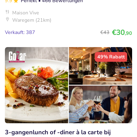
9.9
Perfekt
• 466 Bewertungen
Maison Vive
Waregem (21km)
€30
Verkauft: 387
€43
,90
49% Rabatt
3-gangenlunch of -diner à la carte bij