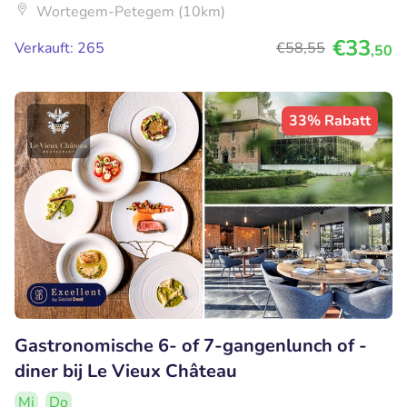
Wortegem-Petegem (10km)
€33
Verkauft: 265
€58
,55
,50
33% Rabatt
Gastronomische 6- of 7-gangenlunch of -
diner bij Le Vieux Château
Mi
Do