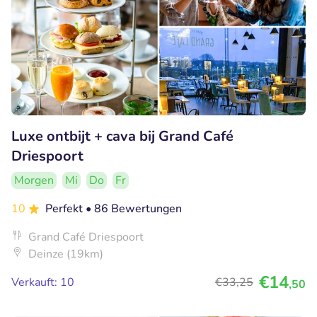
Luxe ontbijt + cava bij Grand Café
Driespoort
Morgen
Mi
Do
Fr
10
Perfekt
• 86 Bewertungen
Grand Café Driespoort
Deinze (19km)
€14
Verkauft: 10
€33
,25
,50