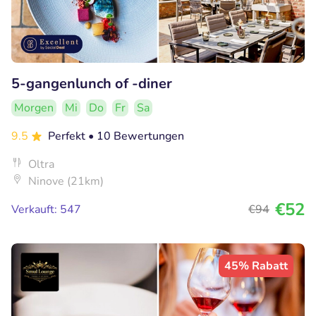
5-gangenlunch of -diner
Morgen
Mi
Do
Fr
Sa
9.5
Perfekt
• 10 Bewertungen
Oltra
Ninove (21km)
€52
Verkauft: 547
€94
45% Rabatt