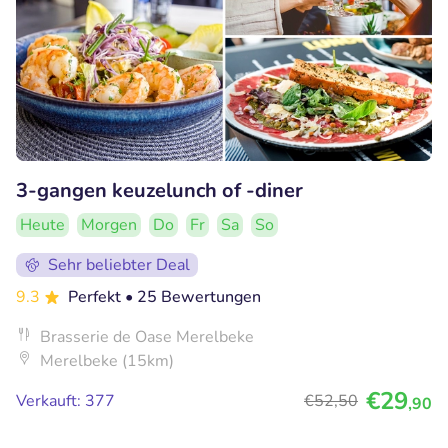
3-gangen keuzelunch of -diner
Heute
Morgen
Do
Fr
Sa
So
Sehr beliebter Deal
9.3
Perfekt
• 25 Bewertungen
Brasserie de Oase Merelbeke
Merelbeke (15km)
€29
Verkauft: 377
€52
,50
,90