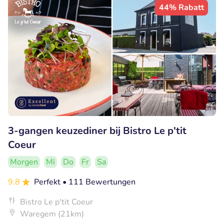
44% Rabatt
3-gangen keuzediner bij Bistro Le p'tit
Coeur
Morgen
Mi
Do
Fr
Sa
9.8
Perfekt
• 111 Bewertungen
Bistro Le p'tit Coeur
Waregem (21km)