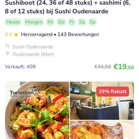
Sushiboot (24, 36 of 48 stuks) + sashimi (6,
8 of 12 stuks) bij Sushi Oudenaarde
Heute
Morgen
Mi
Do
Fr
Sa
So
8.6
Hervorragend
• 143 Bewertungen
Sushi Oudenaarde
Oudenaarde (6km)
€19
Verkauft: 408
€33
,50
,50
29% Rabatt