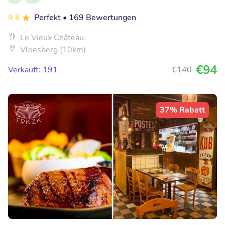
9.8
Perfekt
• 169 Bewertungen
Le Vieux Château
Vloesberg (10km)
€94
Verkauft: 191
€140
37% Rabatt