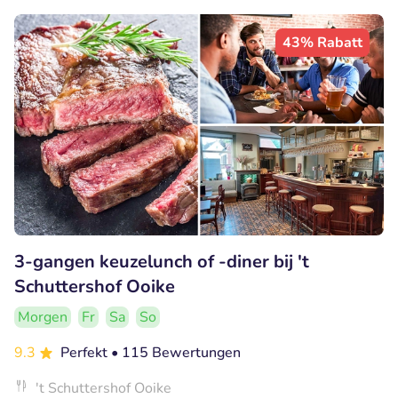
43% Rabatt
3-gangen keuzelunch of -diner bij 't
Schuttershof Ooike
Morgen
Fr
Sa
So
9.3
Perfekt
• 115 Bewertungen
't Schuttershof Ooike