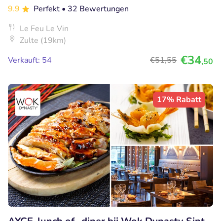
9.9
Perfekt
• 32 Bewertungen
Le Feu Le Vin
Zulte (19km)
€34
Verkauft: 54
€51
,55
,50
17% Rabatt