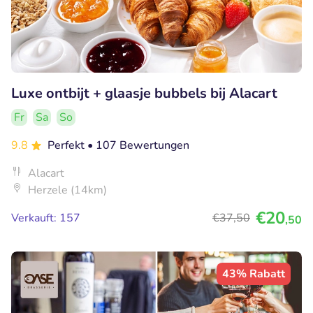
Luxe ontbijt + glaasje bubbels bij Alacart
Fr
Sa
So
9.8
Perfekt
• 107 Bewertungen
Alacart
Herzele (14km)
€20
Verkauft: 157
€37
,50
,50
43% Rabatt