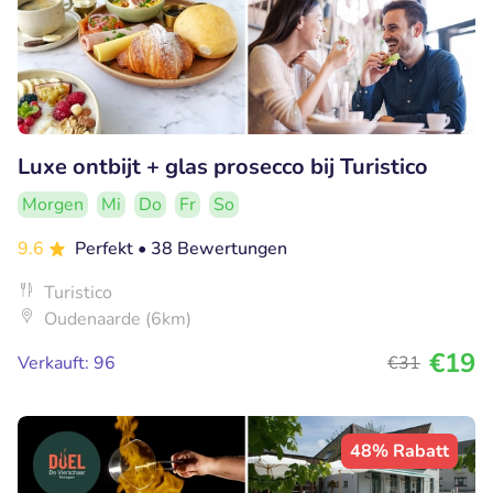
Luxe ontbijt + glas prosecco bij Turistico
Morgen
Mi
Do
Fr
So
9.6
Perfekt
• 38 Bewertungen
Turistico
Oudenaarde (6km)
€19
Verkauft: 96
€31
48% Rabatt