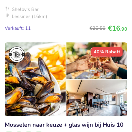
Shelby's Bar
Lessines (16km)
€16
Verkauft: 11
€25
,50
,90
40% Rabatt
Mosselen naar keuze + glas wijn bij Huis 10