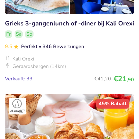
Grieks 3-gangenlunch of -diner bij Kali Orexi
Fr
Sa
So
9.5
Perfekt
• 346 Bewertungen
Kali Orexi
Geraardsbergen (14km)
€21
Verkauft: 39
€41
,20
,90
45% Rabatt