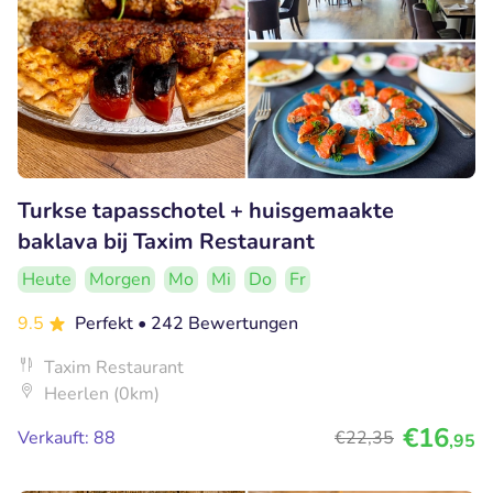
Turkse tapasschotel + huisgemaakte
baklava bij Taxim Restaurant
Heute
Morgen
Mo
Mi
Do
Fr
9.5
Perfekt
• 242 Bewertungen
Taxim Restaurant
Heerlen (0km)
€16
Verkauft: 88
€22
,35
,95