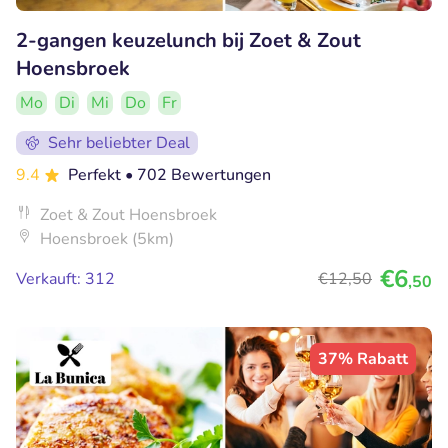
2-gangen keuzelunch bij Zoet & Zout
Hoensbroek
Mo
Di
Mi
Do
Fr
Sehr beliebter Deal
9.4
Perfekt
• 702 Bewertungen
Zoet & Zout Hoensbroek
Hoensbroek (5km)
€6
Verkauft: 312
€12
,50
,50
37% Rabatt