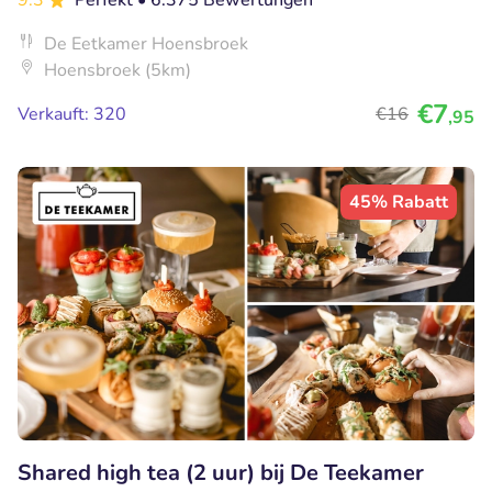
De Eetkamer Hoensbroek
Hoensbroek (5km)
€7
Verkauft: 320
€16
,95
45% Rabatt
Shared high tea (2 uur) bij De Teekamer