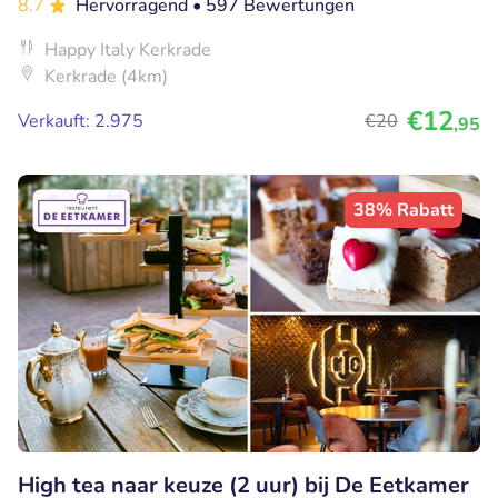
8.7
Hervorragend
• 597 Bewertungen
Happy Italy Kerkrade
Kerkrade (4km)
€12
Verkauft: 2.975
€20
,95
38% Rabatt
High tea naar keuze (2 uur) bij De Eetkamer