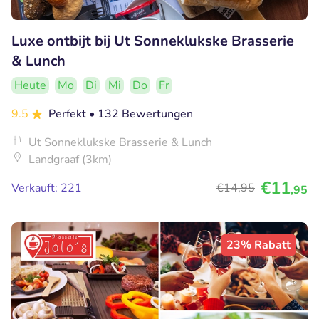
Luxe ontbijt bij Ut Sonneklukske Brasserie
& Lunch
Heute
Mo
Di
Mi
Do
Fr
9.5
Perfekt
• 132 Bewertungen
Ut Sonneklukske Brasserie & Lunch
Landgraaf (3km)
€11
Verkauft: 221
€14
,95
,95
23% Rabatt