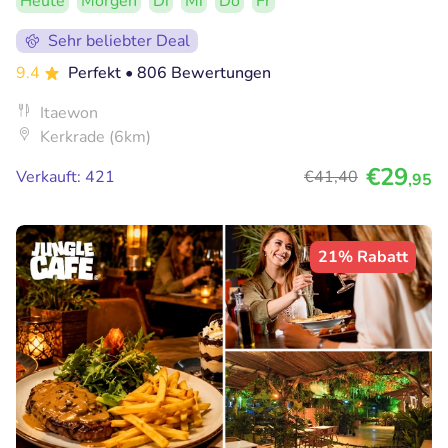
Heute
Morgen
Di
Mi
Do
Fr
Sehr beliebter Deal
9.4
Perfekt
• 806 Bewertungen
Itaewon
Kerkrade (6km)
€29
Verkauft: 421
€41
,40
,95
21% Rabatt