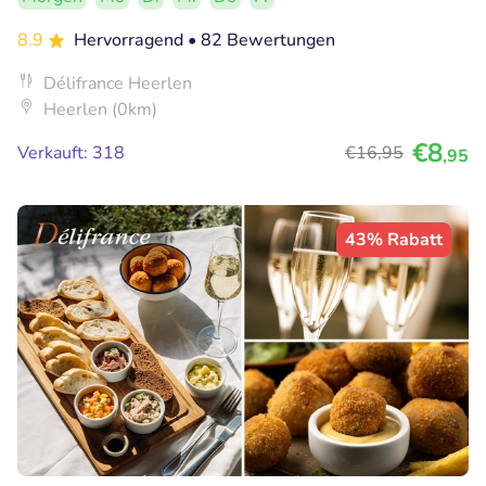
8.9
Hervorragend
• 82 Bewertungen
Délifrance Heerlen
Heerlen (0km)
€8
Verkauft: 318
€16
,95
,95
43% Rabatt