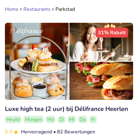
Home
Restaurants
Parkstad
31% Rabatt
Luxe high tea (2 uur) bij Délifrance Heerlen
Heute
Morgen
Mo
Di
Mi
Do
Fr
8.9
Hervorragend
• 82 Bewertungen