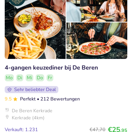
4-gangen keuzediner bij De Beren
Mo
Di
Mi
Do
Fr
Sehr beliebter Deal
9.5
Perfekt
• 212 Bewertungen
De Beren Kerkrade
Kerkrade (4km)
€25
Verkauft: 1.231
€47
,70
,95