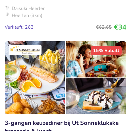
Daisuki Heerlen
Heerlen (3km)
€34
Verkauft: 263
€62
,65
15% Rabatt
3-gangen keuzediner bij Ut Sonneklukske