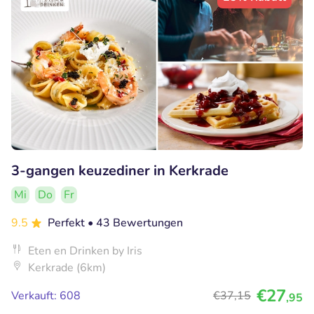
3-gangen keuzediner in Kerkrade
Mi
Do
Fr
9.5
Perfekt
• 43 Bewertungen
Eten en Drinken by Iris
Kerkrade (6km)
€27
Verkauft: 608
€37
,15
,95