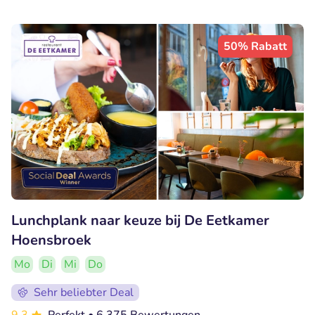
50% Rabatt
Lunchplank naar keuze bij De Eetkamer
Hoensbroek
Mo
Di
Mi
Do
Sehr beliebter Deal
9.3
Perfekt
• 6.375 Bewertungen