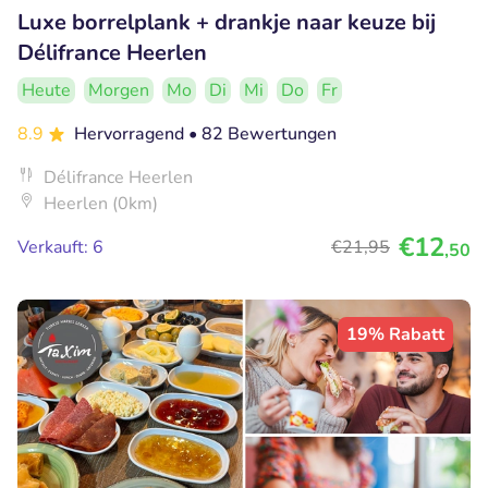
Luxe borrelplank + drankje naar keuze bij
Délifrance Heerlen
Heute
Morgen
Mo
Di
Mi
Do
Fr
8.9
Hervorragend
• 82 Bewertungen
Délifrance Heerlen
Heerlen (0km)
€12
Verkauft: 6
€21
,95
,50
19% Rabatt