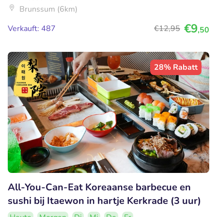
Brunssum (6km)
€9
Verkauft: 487
€12
,95
,50
28% Rabatt
All-You-Can-Eat Koreaanse barbecue en
sushi bij Itaewon in hartje Kerkrade (3 uur)