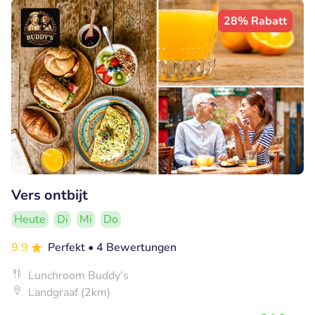
28% Rabatt
Vers ontbijt
Heute
Di
Mi
Do
9.9
Perfekt
• 4 Bewertungen
Lunchroom Buddy's
Landgraaf (2km)