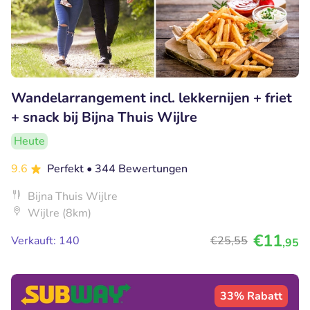
Wandelarrangement incl. lekkernijen + friet
+ snack bij Bijna Thuis Wijlre
Heute
9.6
Perfekt
• 344 Bewertungen
Bijna Thuis Wijlre
Wijlre (8km)
€11
Verkauft: 140
€25
,55
,95
33% Rabatt