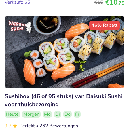
€10
Verkauft: 65
€15
,75
46% Rabatt
Sushibox (46 of 95 stuks) van Daisuki Sushi
voor thuisbezorging
Heute
Morgen
Mo
Di
Do
Fr
9.7
Perfekt
• 262 Bewertungen