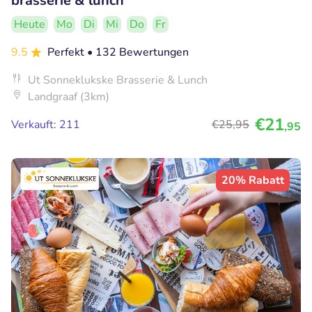
brasserie & lunch
Heute
Mo
Di
Mi
Do
Fr
9.5
Perfekt
• 132 Bewertungen
Ut Sonneklukske Brasserie & Lunch
Landgraaf (3km)
€21
Verkauft: 211
€25
,95
,95
20% Rabatt