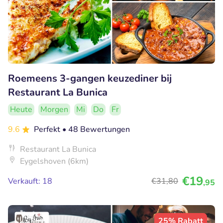
Roemeens 3-gangen keuzediner bij
Restaurant La Bunica
Heute
Morgen
Mi
Do
Fr
9.6
Perfekt
• 48 Bewertungen
Restaurant La Bunica
Eygelshoven (6km)
€19
Verkauft: 18
€31
,80
,95
25% Rabatt