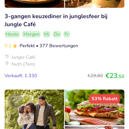
3-gangen keuzediner in junglesfeer bij
Jungle Café
Heute
Morgen
Mi
Do
Fr
9.2
Perfekt
• 377 Bewertungen
Jungle Café
Nuth (7km)
€23
Verkauft: 1.330
€29
,80
,50
53% Rabatt