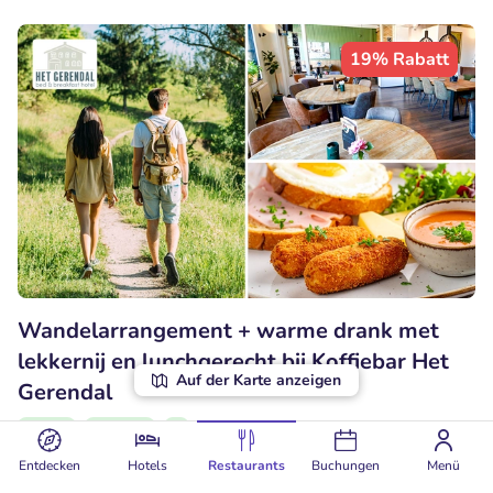
19% Rabatt
Wandelarrangement + warme drank met
lekkernij en lunchgerecht bij Koffiebar Het
Auf der Karte anzeigen
Gerendal
Heute
Morgen
Fr
Entdecken
Hotels
Restaurants
Buchungen
Menü
9.8
Perfekt
• 84 Bewertungen