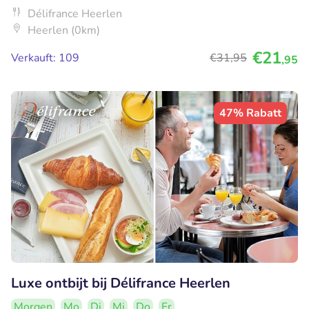
Délifrance Heerlen
Heerlen (0km)
€21
Verkauft: 109
€31
,95
,95
47% Rabatt
Luxe ontbijt bij Délifrance Heerlen
Morgen
Mo
Di
Mi
Do
Fr