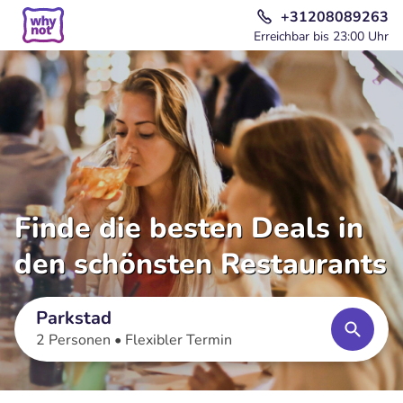
+31208089263
Erreichbar bis 23:00 Uhr
Finde die besten Deals in
den schönsten Restaurants
Parkstad
2 Personen •
Flexibler Termin