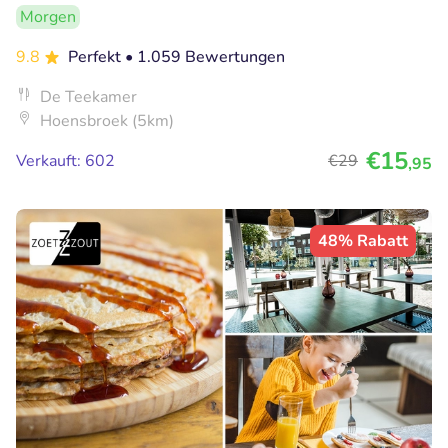
Morgen
9.8
Perfekt
• 1.059 Bewertungen
De Teekamer
Hoensbroek (5km)
€15
Verkauft: 602
€29
,95
48% Rabatt