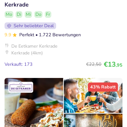
Kerkrade
Mo
Di
Mi
Do
Fr
Sehr beliebter Deal
9.9
Perfekt
• 1.722 Bewertungen
De Eetkamer Kerkrade
Kerkrade (4km)
€13
Verkauft: 173
€22
,50
,95
43% Rabatt