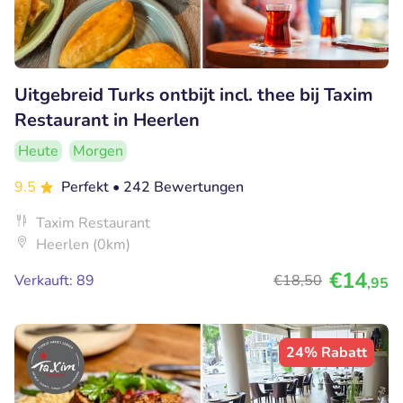
Uitgebreid Turks ontbijt incl. thee bij Taxim
Restaurant in Heerlen
Heute
Morgen
9.5
Perfekt
• 242 Bewertungen
Taxim Restaurant
Heerlen (0km)
€14
Verkauft: 89
€18
,50
,95
24% Rabatt