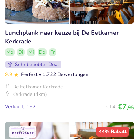
Lunchplank naar keuze bij De Eetkamer
Kerkrade
Mo
Di
Mi
Do
Fr
Sehr beliebter Deal
9.9
Perfekt
• 1.722 Bewertungen
De Eetkamer Kerkrade
Kerkrade (4km)
€7
Verkauft: 152
€14
,95
44% Rabatt