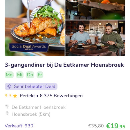
3-gangendiner bij De Eetkamer Hoensbroek
Mo
Mi
Do
Fr
Sehr beliebter Deal
9.3
Perfekt
• 6.375 Bewertungen
De Eetkamer Hoensbroek
Hoensbroek (5km)
€19
Verkauft: 930
€35
,80
,95