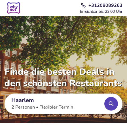
+31208089263
Erreichbar bis 23:00 Uhr
Finde die besten Deals in
den schönsten Restaurants
Haarlem
2 Personen •
Flexibler Termin