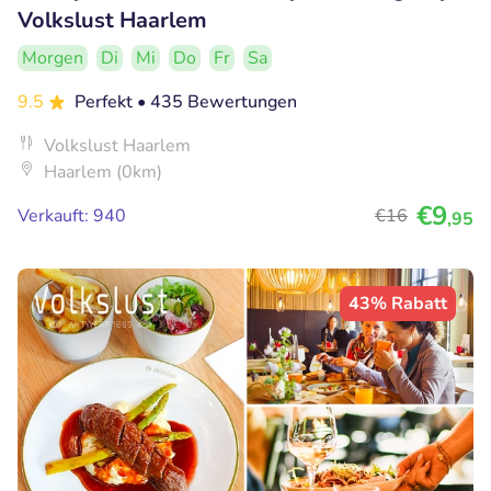
Volkslust Haarlem
Morgen
Di
Mi
Do
Fr
Sa
9.5
Perfekt
• 435 Bewertungen
Volkslust Haarlem
Haarlem (0km)
€9
Verkauft: 940
€16
,95
43% Rabatt