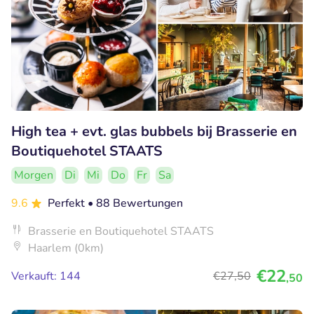
High tea + evt. glas bubbels bij Brasserie en
Boutiquehotel STAATS
Morgen
Di
Mi
Do
Fr
Sa
9.6
Perfekt
• 88 Bewertungen
Brasserie en Boutiquehotel STAATS
Haarlem (0km)
€22
Verkauft: 144
€27
,50
,50