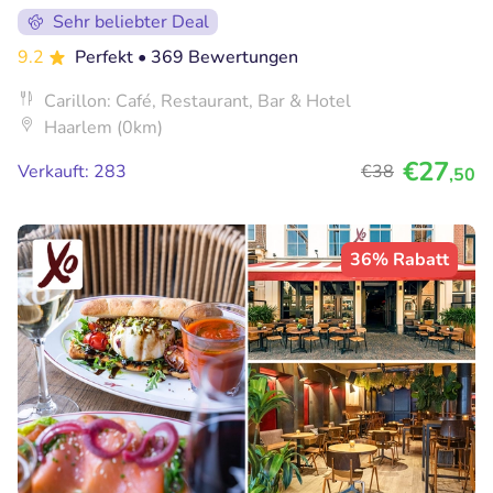
Sehr beliebter Deal
9.2
Perfekt
• 369 Bewertungen
Carillon: Café, Restaurant, Bar & Hotel
Haarlem (0km)
€27
Verkauft: 283
€38
,50
36% Rabatt