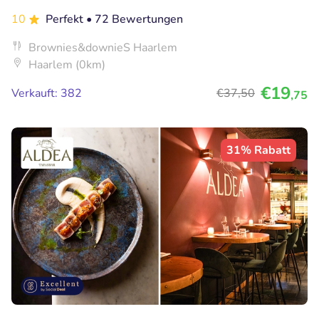
10
Perfekt
• 72 Bewertungen
Brownies&downieS Haarlem
Haarlem (0km)
€19
Verkauft: 382
€37
,50
,75
31% Rabatt