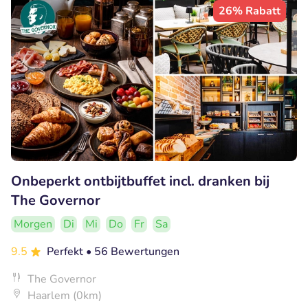
26% Rabatt
Onbeperkt ontbijtbuffet incl. dranken bij
The Governor
Morgen
Di
Mi
Do
Fr
Sa
9.5
Perfekt
• 56 Bewertungen
The Governor
Haarlem (0km)