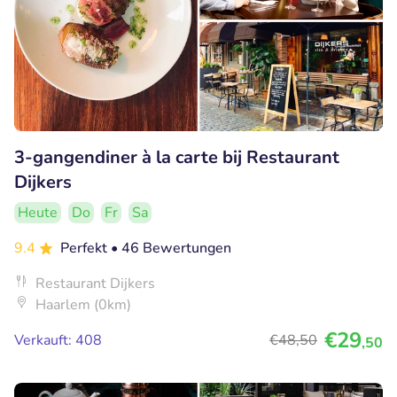
3-gangendiner à la carte bij Restaurant
Dijkers
Heute
Do
Fr
Sa
9.4
Perfekt
• 46 Bewertungen
Restaurant Dijkers
Haarlem (0km)
€29
Verkauft: 408
€48
,50
,50