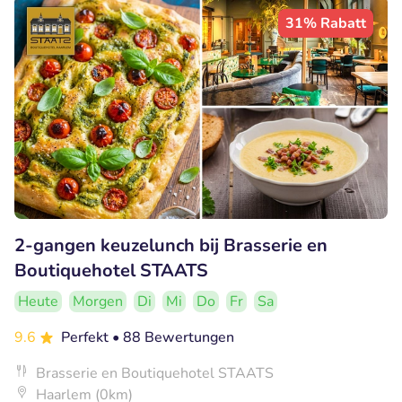
31% Rabatt
2-gangen keuzelunch bij Brasserie en
Boutiquehotel STAATS
Heute
Morgen
Di
Mi
Do
Fr
Sa
9.6
Perfekt
• 88 Bewertungen
Brasserie en Boutiquehotel STAATS
Haarlem (0km)