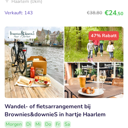
Haarlem (0km)
€24
Verkauft: 143
€38
,80
,50
47% Rabatt
Wandel- of fietsarrangement bij
Brownies&downieS in hartje Haarlem
Morgen
Di
Mi
Do
Fr
Sa