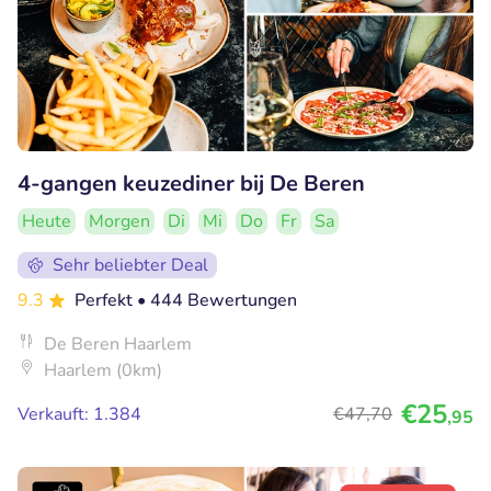
4-gangen keuzediner bij De Beren
Heute
Morgen
Di
Mi
Do
Fr
Sa
Sehr beliebter Deal
9.3
Perfekt
• 444 Bewertungen
De Beren Haarlem
Haarlem (0km)
€25
Verkauft: 1.384
€47
,70
,95