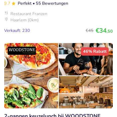
9.7
Perfekt
• 55 Bewertungen
Restaurant Franzen
Haarlem (0km)
€34
Verkauft: 230
€45
,50
46% Rabatt
2-gangen keuzelunch bij WOODSTONE