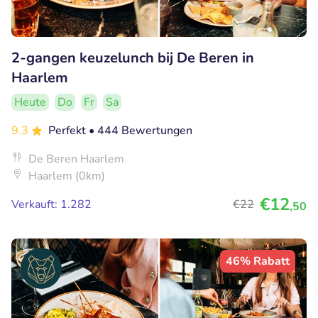
2-gangen keuzelunch bij De Beren in
Haarlem
Heute
Do
Fr
Sa
9.3
Perfekt
• 444 Bewertungen
De Beren Haarlem
Haarlem (0km)
€12
Verkauft: 1.282
€22
,50
46% Rabatt