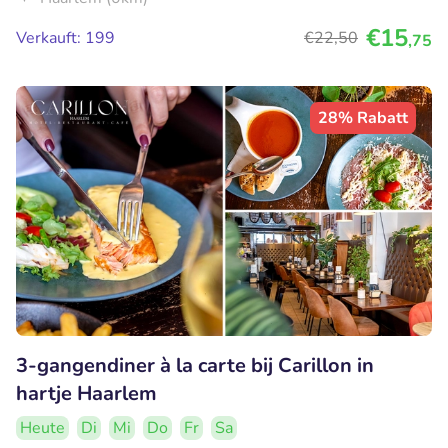
€15
Verkauft: 199
€22
,50
,75
28% Rabatt
3-gangendiner à la carte bij Carillon in
hartje Haarlem
Heute
Di
Mi
Do
Fr
Sa