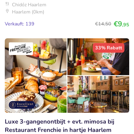
Chidóz Haarlem
Haarlem (0km)
€9
Verkauft: 139
€14
,50
,95
33% Rabatt
Luxe 3-gangenontbijt + evt. mimosa bij
Restaurant Frenchie in hartje Haarlem