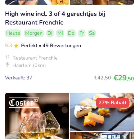
High wine incl. 3 of 4 gerechtjes bij
Restaurant Frenchie
Heute
Morgen
Di
Mi
Do
Fr
Sa
9.3
Perfekt
• 49 Bewertungen
Restaurant Frenchie
Haarlem (0km)
€29
Verkauft: 37
€42
,50
,50
27% Rabatt