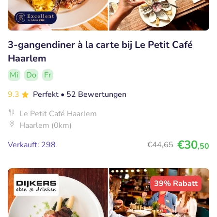
3-gangendiner à la carte bij Le Petit Café
Haarlem
Mi
Do
Fr
9.3
Perfekt
• 52 Bewertungen
Le Petit Café Haarlem
Haarlem (0km)
€30
Verkauft: 298
€44
,65
,50
39% Rabatt