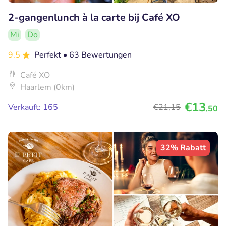
2-gangenlunch à la carte bij Café XO
Mi
Do
9.5
Perfekt
• 63 Bewertungen
Café XO
Haarlem (0km)
€13
Verkauft: 165
€21
,15
,50
32% Rabatt