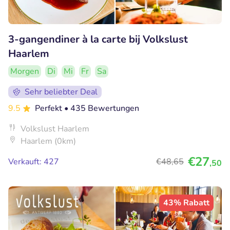
3-gangendiner à la carte bij Volkslust
Haarlem
Morgen
Di
Mi
Fr
Sa
Sehr beliebter Deal
9.5
Perfekt
• 435 Bewertungen
Volkslust Haarlem
Haarlem (0km)
€27
Verkauft: 427
€48
,65
,50
43% Rabatt