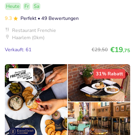
Heute
Fr
Sa
9.3
Perfekt
• 49 Bewertungen
Restaurant Frenchie
Haarlem (0km)
€19
Verkauft: 61
€29
,50
,75
31% Rabatt