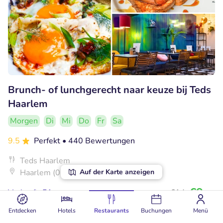
Brunch- of lunchgerecht naar keuze bij Teds
Haarlem
Morgen
Di
Mi
Do
Fr
Sa
9.5
Perfekt
• 440 Bewertungen
Teds Haarlem
Auf der Karte anzeigen
Haarlem (0km)
€9
Verkauft: 51
€14
,95
Entdecken
Hotels
Restaurants
Buchungen
Menü