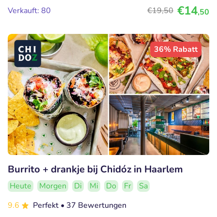
€14
Verkauft: 80
€19
,50
,50
36% Rabatt
Burrito + drankje bij Chidóz in Haarlem
Heute
Morgen
Di
Mi
Do
Fr
Sa
9.6
Perfekt
• 37 Bewertungen