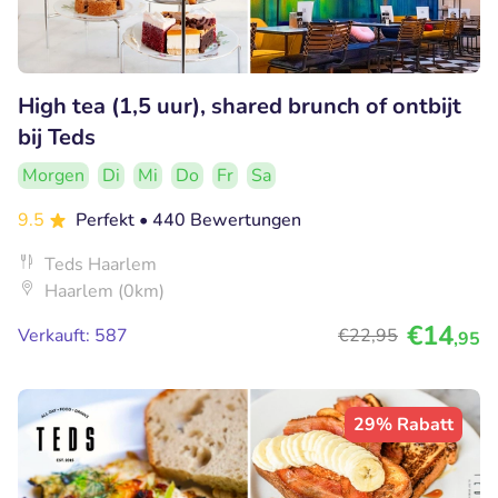
High tea (1,5 uur), shared brunch of ontbijt
bij Teds
Morgen
Di
Mi
Do
Fr
Sa
9.5
Perfekt
• 440 Bewertungen
Teds Haarlem
Haarlem (0km)
€14
Verkauft: 587
€22
,95
,95
29% Rabatt