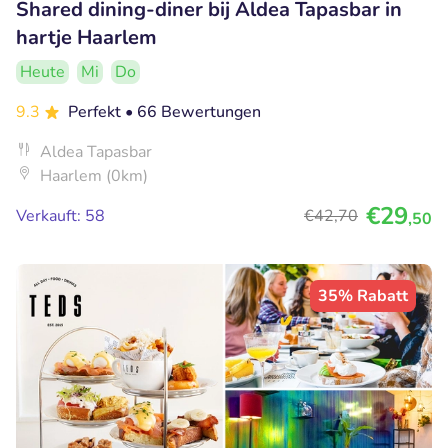
Shared dining-diner bij Aldea Tapasbar in
hartje Haarlem
Heute
Mi
Do
9.3
Perfekt
• 66 Bewertungen
Aldea Tapasbar
Haarlem (0km)
€29
Verkauft: 58
€42
,70
,50
35% Rabatt