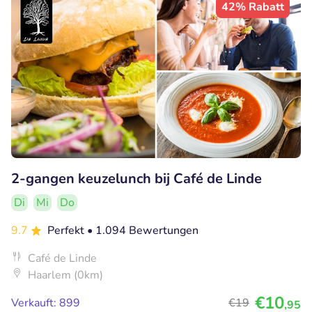
42% Rabatt
2-gangen keuzelunch bij Café de Linde
Di
Mi
Do
9.7
Perfekt
• 1.094 Bewertungen
Café de Linde
Haarlem (0km)
€10
Verkauft: 899
€19
,95