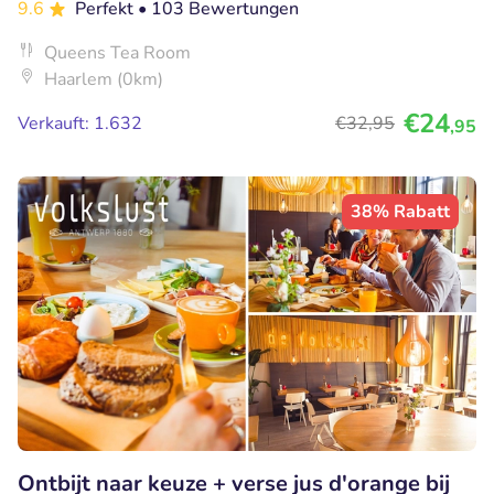
9.6
Perfekt
• 103 Bewertungen
Queens Tea Room
Haarlem (0km)
€24
Verkauft: 1.632
€32
,95
,95
38% Rabatt
Ontbijt naar keuze + verse jus d'orange bij