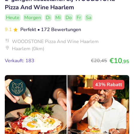
Pizza And Wine Haarlem
Heute
Morgen
Di
Mi
Do
Fr
Sa
9.1
Perfekt
• 172 Bewertungen
WOODSTONE Pizza And Wine Haarlem
Haarlem (0km)
€10
Verkauft: 183
€20
,45
,95
43% Rabatt