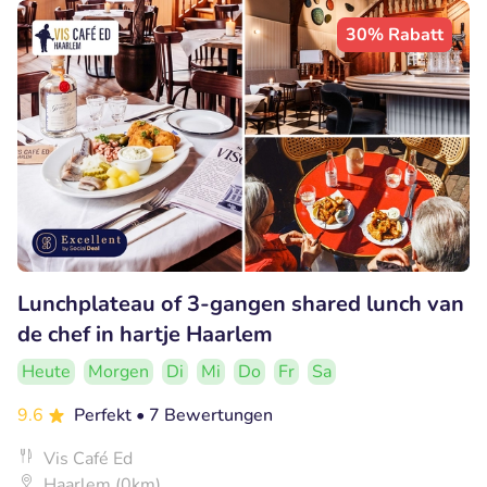
30% Rabatt
Lunchplateau of 3-gangen shared lunch van
de chef in hartje Haarlem
Heute
Morgen
Di
Mi
Do
Fr
Sa
9.6
Perfekt
• 7 Bewertungen
Vis Café Ed
Haarlem (0km)