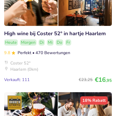
High wine bij Coster 52° in hartje Haarlem
Heute
Morgen
Di
Mi
Do
Fr
9.8
Perfekt
• 470 Bewertungen
Coster 52°
Haarlem (0km)
€16
Verkauft: 111
€23
,25
,95
18% Rabatt