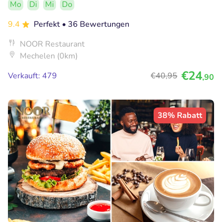
Mo
Di
Mi
Do
9.4
Perfekt
• 36 Bewertungen
NOOR Restaurant
Mechelen (0km)
€24
Verkauft: 479
€40
,95
,90
38% Rabatt