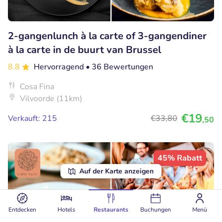
2-gangenlunch à la carte of 3-gangendiner
à la carte in de buurt van Brussel
8.8
Hervorragend
• 36 Bewertungen
Cosa Fina
Vilvoorde (11km)
€19
Verkauft: 215
€33
,80
,50
45% Rabatt
Auf der Karte anzeigen
Entdecken
Hotels
Restaurants
Buchungen
Menü