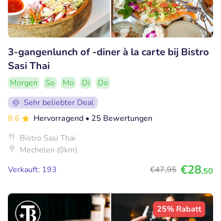
3-gangenlunch of -diner à la carte bij Bistro
Sasi Thai
Morgen
So
Mo
Di
Do
Sehr beliebter Deal
8.6
Hervorragend
• 25 Bewertungen
Bistro Sasi Thai
Mechelen (0km)
€28
Verkauft: 193
€47
,95
,50
25% Rabatt