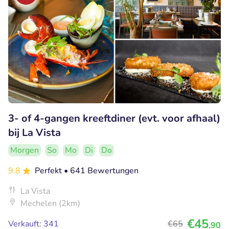
3- of 4-gangen kreeftdiner (evt. voor afhaal)
bij La Vista
Morgen
So
Mo
Di
Do
9.8
Perfekt
• 641 Bewertungen
La Vista
Mechelen (2km)
€45
Verkauft: 341
€65
,90