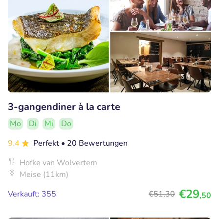
3-gangendiner à la carte
Mo
Di
Mi
Do
9.4
Perfekt
• 20 Bewertungen
Hofke van Wolvertem
Meise (11km)
€29
Verkauft: 355
€51
,30
,50