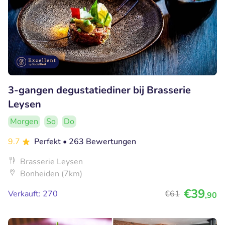
3-gangen degustatiediner bij Brasserie
Leysen
Morgen
So
Do
9.7
Perfekt
• 263 Bewertungen
Brasserie Leysen
Bonheiden (7km)
€39
Verkauft: 270
€61
,90