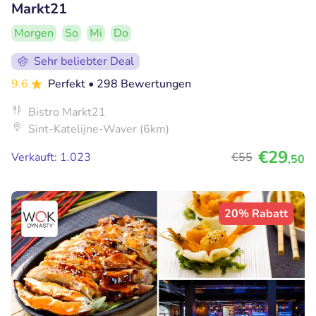
Markt21
Morgen
So
Mi
Do
Sehr beliebter Deal
9.6
Perfekt
• 298 Bewertungen
Bistro Markt21
Sint-Katelijne-Waver (6km)
€29
Verkauft: 1.023
€55
,50
20% Rabatt