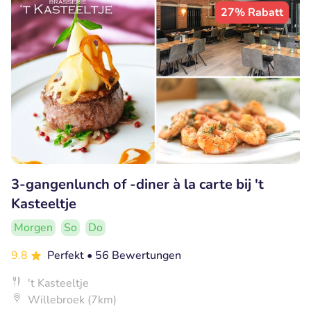
27% Rabatt
3-gangenlunch of -diner à la carte bij 't
Kasteeltje
Morgen
So
Do
9.8
Perfekt
• 56 Bewertungen
't Kasteeltje
Willebroek (7km)