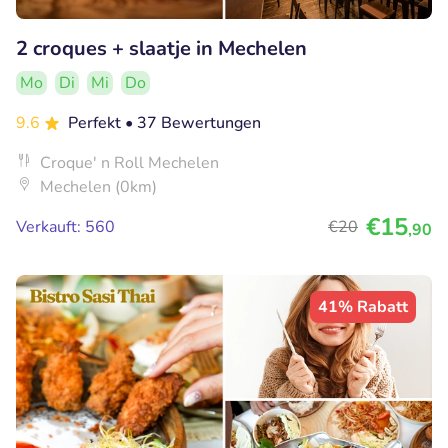
2 croques + slaatje in Mechelen
Mo
Di
Mi
Do
9.6
Perfekt
• 37 Bewertungen
Croque' n Roll Mechelen
Mechelen (0km)
€15
Verkauft: 560
€20
,90
41% Rabatt