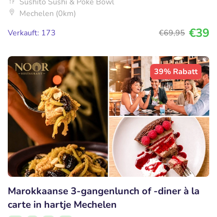
Sushito Sushi & Poke Bowl
Mechelen (0km)
€39
Verkauft: 173
€69
,95
39% Rabatt
Marokkaanse 3-gangenlunch of -diner à la
carte in hartje Mechelen