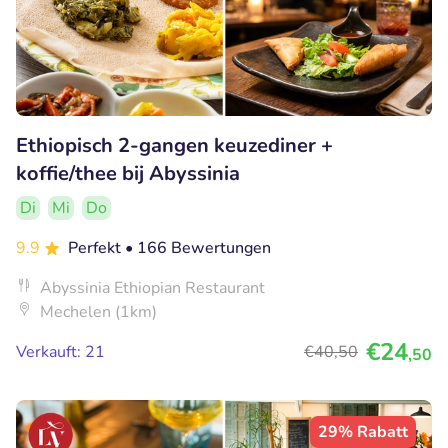
Ethiopisch 2-gangen keuzediner +
koffie/thee bij Abyssinia
Di
Mi
Do
9.9
Perfekt
• 166 Bewertungen
Abyssinia Ethiopian Restaurant
Mechelen (1km)
€24
Verkauft: 21
€40
,50
,50
29% Rabatt