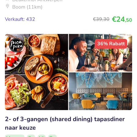
Boom (11km)
€24
Verkauft: 432
€39
,30
,50
36% Rabatt
2- of 3-gangen (shared dining) tapasdiner
naar keuze