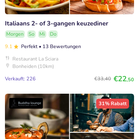
Italiaans 2- of 3-gangen keuzediner
Morgen
So
Mi
Do
9.1
Perfekt
• 13 Bewertungen
Restaurant La Sciara
Bonheiden (10km)
€22
Verkauft: 226
€33
,40
,50
31% Rabatt