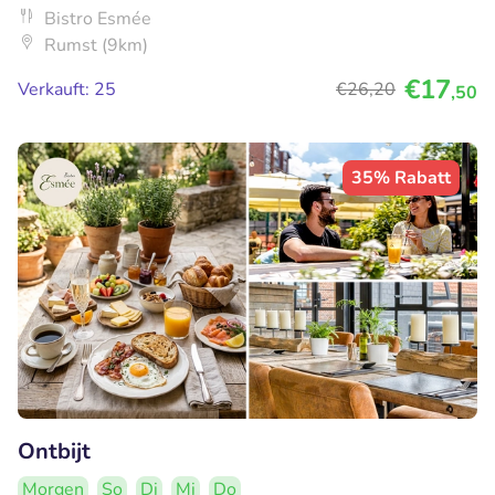
Bistro Esmée
Rumst (9km)
€17
Verkauft: 25
€26
,20
,50
35% Rabatt
Ontbijt
Morgen
So
Di
Mi
Do