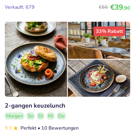
€39
Verkauft: 679
€55
,90
33% Rabatt
2-gangen keuzelunch
Morgen
So
Di
Mi
Do
9.5
Perfekt
• 10 Bewertungen