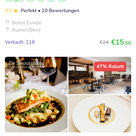
9.5
Perfekt
• 10 Bewertungen
Bistro Esmée
Rumst (9km)
€15
Verkauft: 218
€24
,50
47% Rabatt