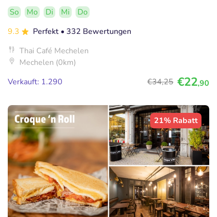
So
Mo
Di
Mi
Do
9.3
Perfekt
• 332 Bewertungen
Thai Café Mechelen
Mechelen (0km)
€22
Verkauft: 1.290
€34
,25
,90
21% Rabatt