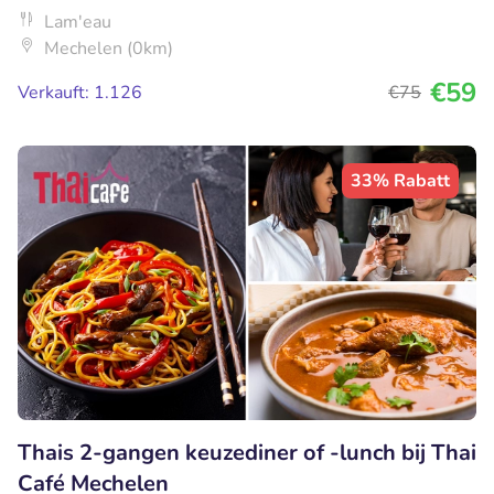
Lam'eau
Mechelen (0km)
€59
Verkauft: 1.126
€75
33% Rabatt
Thais 2-gangen keuzediner of -lunch bij Thai
Café Mechelen