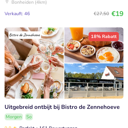
Bonheiden (4km)
€19
Verkauft: 46
€27
,50
18% Rabatt
Uitgebreid ontbijt bij Bistro de Zennehoeve
Morgen
So