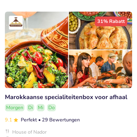
31% Rabatt
Marokkaanse specialiteitenbox voor afhaal
Morgen
Di
Mi
Do
9.1
Perfekt
• 29 Bewertungen
House of Nador