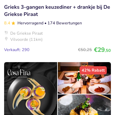
Grieks 3-gangen keuzediner + drankje bij De
Griekse Piraat
8.4
Hervorragend
• 174 Bewertungen
De Griekse Piraat
Vilvoorde (11km)
€29
Verkauft: 290
€50
,25
,50
42% Rabatt