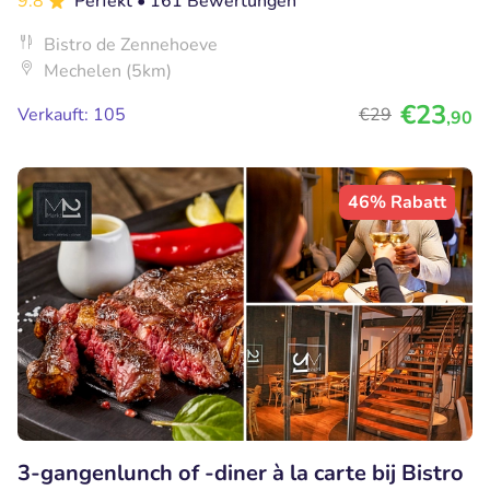
9.8
Perfekt
• 161 Bewertungen
Bistro de Zennehoeve
Mechelen (5km)
€23
Verkauft: 105
€29
,90
46% Rabatt
3-gangenlunch of -diner à la carte bij Bistro