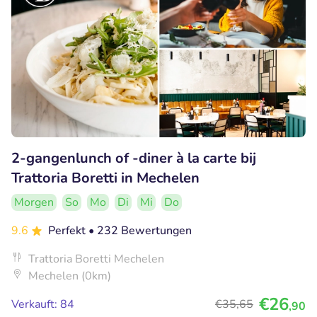
2-gangenlunch of -diner à la carte bij
Trattoria Boretti in Mechelen
Morgen
So
Mo
Di
Mi
Do
9.6
Perfekt
• 232 Bewertungen
Trattoria Boretti Mechelen
Mechelen (0km)
€26
Verkauft: 84
€35
,65
,90