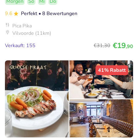
Morgen
So
Mi
Do
9.6
Perfekt
• 8 Bewertungen
Pica Pika
Vilvoorde (11km)
€19
Verkauft: 155
€31
,30
,90
41% Rabatt