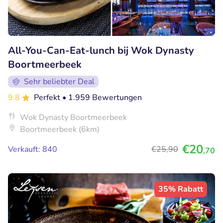
All-You-Can-Eat-lunch bij Wok Dynasty
Boortmeerbeek
Sehr beliebter Deal
9.8
Perfekt
• 1.959 Bewertungen
Wok Dynasty Boortmeerbeek
Boortmeerbeek (6km)
€20
Verkauft: 840
€25
,90
,70
35% Rabatt