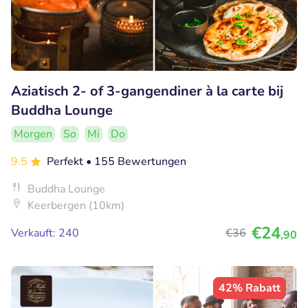
Aziatisch 2- of 3-gangendiner à la carte bij
Buddha Lounge
Morgen
So
Mi
Do
9.5
Perfekt
• 155 Bewertungen
Buddha Lounge
Keerbergen (10km)
€24
Verkauft: 240
€36
,90
42% Rabatt