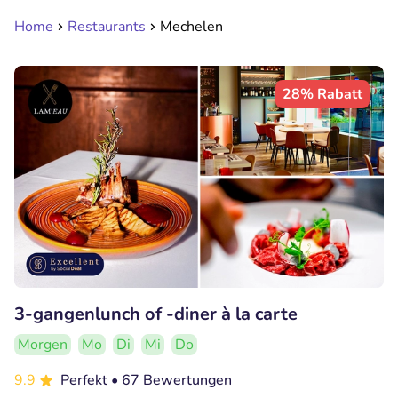
Home
Restaurants
Mechelen
28% Rabatt
3-gangenlunch of -diner à la carte
Morgen
Mo
Di
Mi
Do
9.9
Perfekt
• 67 Bewertungen