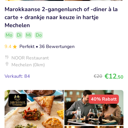
Marokkaanse 2-gangenlunch of -diner à la
carte + drankje naar keuze in hartje
Mechelen
Mo
Di
Mi
Do
9.4
Perfekt
• 36 Bewertungen
NOOR Restaurant
Mechelen (0km)
€12
Verkauft: 84
€20
,50
40% Rabatt