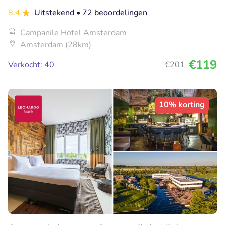
8.4
Uitstekend
• 72 beoordelingen
Campanile Hotel Amsterdam
Amsterdam (28km)
€119
Verkocht: 40
€201
10% korting