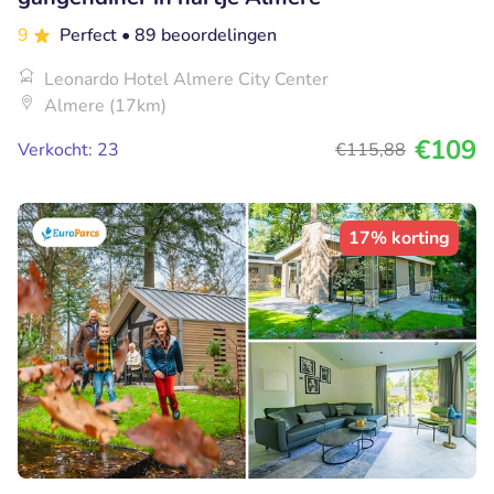
9
Perfect
• 89 beoordelingen
Leonardo Hotel Almere City Center
Almere (17km)
€109
Verkocht: 23
€115
,88
17% korting