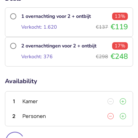
1 overnachting voor 2 + ontbijt
13%
€119
Verkocht: 1.620
€137
2 overnachtingen voor 2 + ontbijt
17%
€248
Verkocht: 376
€298
Availability
1
Kamer
2
Personen