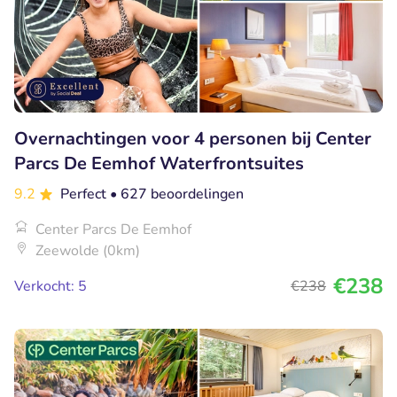
Overnachtingen voor 4 personen bij Center
Parcs De Eemhof Waterfrontsuites
9.2
Perfect
• 627 beoordelingen
Center Parcs De Eemhof
Zeewolde (0km)
€238
Verkocht: 5
€238