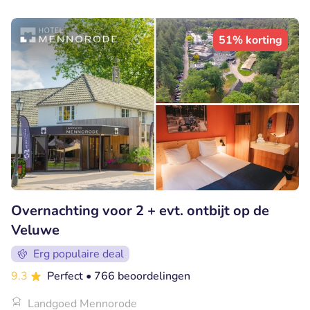
51% korting
Overnachting voor 2 + evt. ontbijt op de
Veluwe
Erg populaire deal
9.3
Perfect
• 766 beoordelingen
Landgoed Mennorode