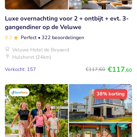
Luxe overnachting voor 2 + ontbijt + evt. 3-
gangendiner op de Veluwe
9.2
Perfect
• 322 beoordelingen
Veluwe Hotel de Beyaerd
Hulshorst (24km)
€117
Verkocht: 157
€117
,60
,60
38% korting