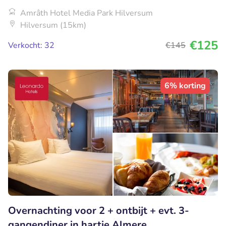
Amrâth Hotel Media Park Hilversum
Hilversum (15km)
€125
Verkocht: 32
€145
6% korting
Overnachting voor 2 + ontbijt + evt. 3-
gangendiner in hartje Almere