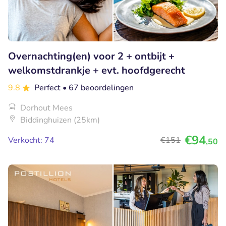
Overnachting(en) voor 2 + ontbijt +
welkomstdrankje + evt. hoofdgerecht
9.8
Perfect
• 67 beoordelingen
Dorhout Mees
Biddinghuizen (25km)
€94
Verkocht: 74
€151
,50