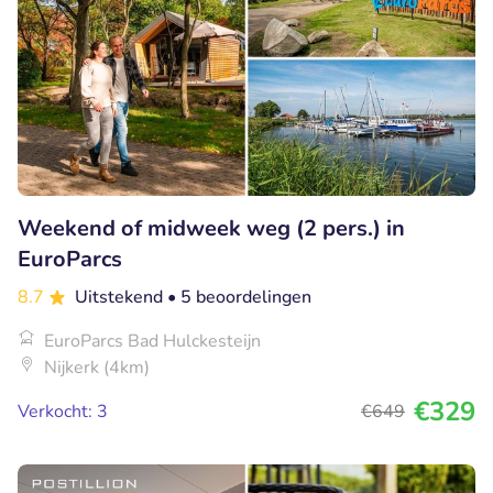
Weekend of midweek weg (2 pers.) in
EuroParcs
8.7
Uitstekend
• 5 beoordelingen
EuroParcs Bad Hulckesteijn
Nijkerk (4km)
€329
Verkocht: 3
€649