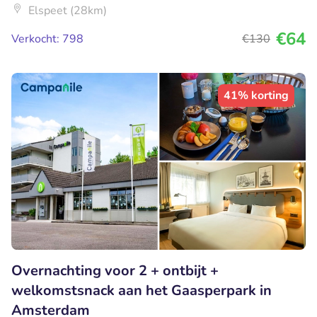
Elspeet (28km)
€64
Verkocht: 798
€130
41% korting
Overnachting voor 2 + ontbijt +
welkomstsnack aan het Gaasperpark in
Amsterdam