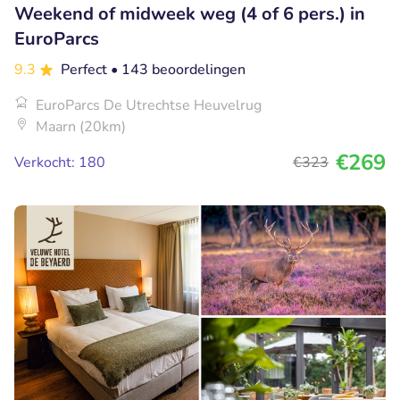
Weekend of midweek weg (4 of 6 pers.) in
EuroParcs
9.3
Perfect
• 143 beoordelingen
EuroParcs De Utrechtse Heuvelrug
Maarn (20km)
€269
Verkocht: 180
€323