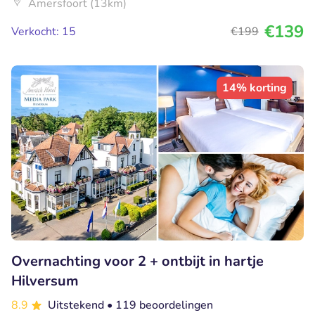
Amersfoort (13km)
€139
Verkocht: 15
€199
14% korting
Overnachting voor 2 + ontbijt in hartje
Hilversum
8.9
Uitstekend
• 119 beoordelingen