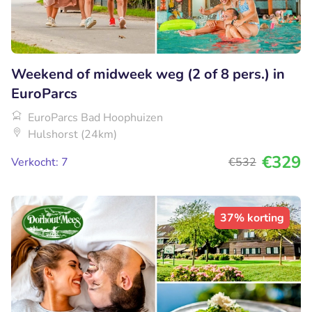
Weekend of midweek weg (2 of 8 pers.) in
EuroParcs
EuroParcs Bad Hoophuizen
Hulshorst (24km)
€329
Verkocht: 7
€532
37% korting