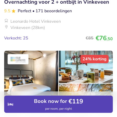
Overnachting voor 2 + ontbijt in Vinkeveen
9.5
Perfect
• 171 beoordelingen
Leonardo Hotel Vinkeveen
Vinkeveen (28km)
€76
Verkocht: 25
€85
,50
24% korting
€119
Book now for
per room, per night
Discover
Hotels
Restaurants
Bookings
Menu