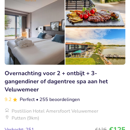
Overnachting voor 2 + ontbijt + 3-
gangendiner of dagentree spa aan het
Veluwemeer
9.2
Perfect
• 255 beoordelingen
Postillion Hotel Amersfoort Veluwemeer
Putten (9km)
€125
Verkocht: 251
€125