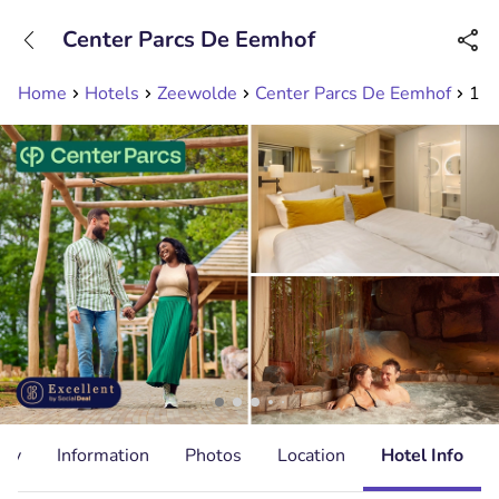
+31208089263
Center Parcs De Eemhof
Available until 23:00
Home
Hotels
Zeewolde
Center Parcs De Eemhof
1 o
ity
Information
Photos
Location
Hotel Info