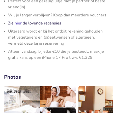
Perfect voor een gezellig uitje met je partner of beste
vriend(in)
Wil je langer verblijven? Koop dan meerdere vouchers!
Zie
hier
de lovende recensies
Uiteraard wordt er bij het ontbijt rekening gehouden
met vegetariërs en (di)eetwensen of allergieën,
vermeld deze bij je reservering
Alleen vandaag: bij elke €10 die je besteedt, maak je
gratis kans op een iPhone 17 Pro t.w.v. €1.329!
Photos