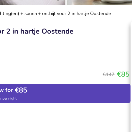
ting(en) + sauna + ontbijt voor 2 in hartje Oostende
r 2 in hartje Oostende
€85
€147
€85
w for
, per night