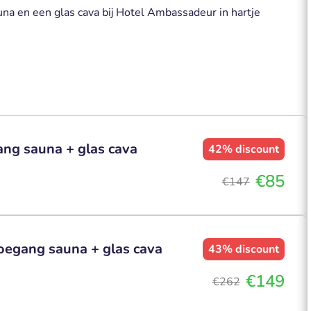
auna en een glas cava bij Hotel Ambassadeur in hartje
ang sauna + glas cava
42%
discount
€85
€147
toegang sauna + glas cava
43%
discount
€149
€262