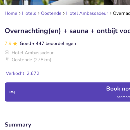
Home
Hotels
Oostende
Hotel Ambassadeur
Overnach
Overnachting(en) + sauna + ontbijt voo
7.9
Goed
• 447 beoordelingen
Hotel Ambassadeur
Oostende (278km)
Verkocht: 2.672
Book no
per room
Summary