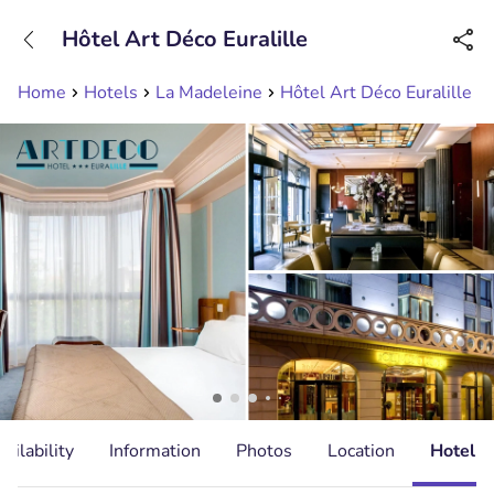
+31208089263
Hôtel Art Déco Euralille
Available until 23:00
Home
Hotels
La Madeleine
Hôtel Art Déco Euralille
ailability
Information
Photos
Location
Hotel I