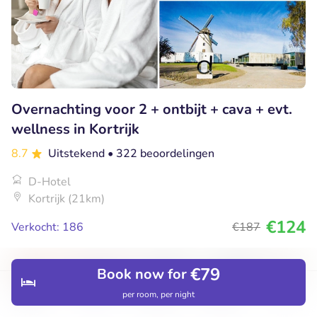
Overnachting voor 2 + ontbijt + cava + evt.
wellness in Kortrijk
8.7
Uitstekend
• 322 beoordelingen
D-Hotel
Kortrijk (21km)
€124
Verkocht: 186
€187
€79
Book now for
49% korting
per room, per night
Discover
Hotels
Restaurants
Bookings
Menu