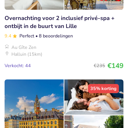
Overnachting voor 2 inclusief privé-spa +
ontbijt in de buurt van Lille
9.4
Perfect
• 8 beoordelingen
Au Gîte Zen
Halluin (15km)
€149
Verkocht: 44
€235
35% korting