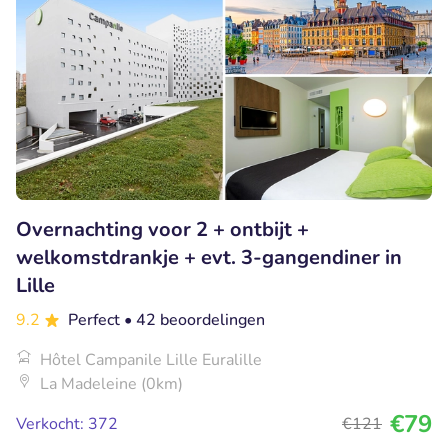
Overnachting voor 2 + ontbijt +
welkomstdrankje + evt. 3-gangendiner in
Lille
9.2
Perfect
• 42 beoordelingen
Hôtel Campanile Lille Euralille
La Madeleine (0km)
€79
Verkocht: 372
€121