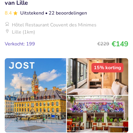
van Lille
8.4
Uitstekend
• 22 beoordelingen
Hôtel Restaurant Couvent des Minimes
Lille (1km)
€149
Verkocht: 199
€229
15% korting