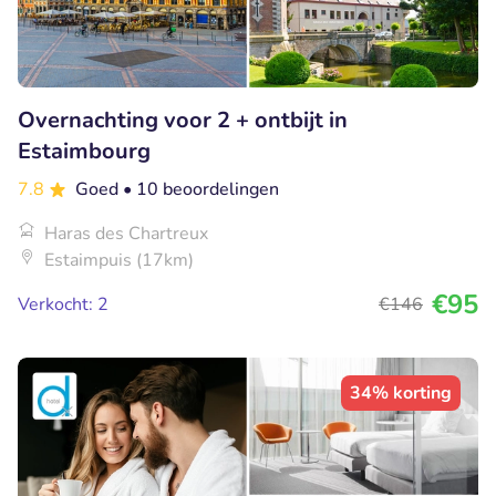
Overnachting voor 2 + ontbijt in
Estaimbourg
7.8
Goed
• 10 beoordelingen
Haras des Chartreux
Estaimpuis (17km)
€95
Verkocht: 2
€146
34% korting