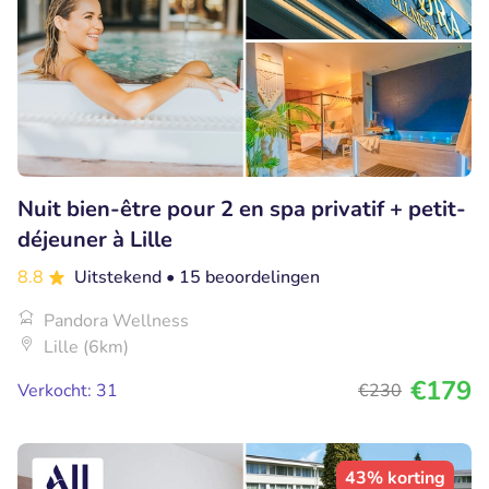
Nuit bien-être pour 2 en spa privatif + petit-
déjeuner à Lille
8.8
Uitstekend
• 15 beoordelingen
Pandora Wellness
Lille (6km)
€179
Verkocht: 31
€230
43% korting