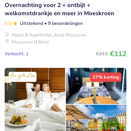
Overnachting voor 2 + ontbijt +
welkomstdrankje en meer in Moeskroen
8.6
Uitstekend
• 9 beoordelingen
Hotel & Aparthotel Alizé Mouscron
Mouscron (14km)
€112
Verkocht: 1
€213
37% korting