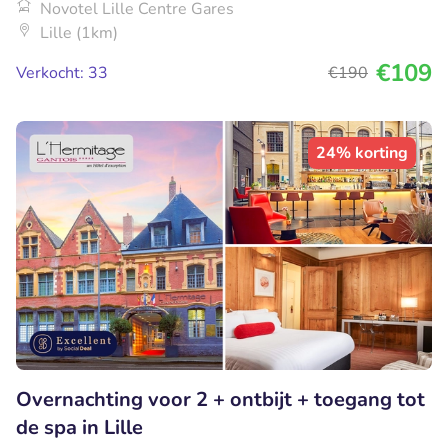
Novotel Lille Centre Gares
Lille (1km)
€109
Verkocht: 33
€190
24% korting
Overnachting voor 2 + ontbijt + toegang tot
de spa in Lille