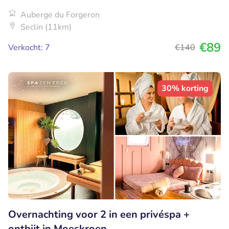
Auberge du Forgeron
Seclin (11km)
€89
Verkocht: 7
€140
30% korting
Overnachting voor 2 in een privéspa +
ontbijt in Moeskroen