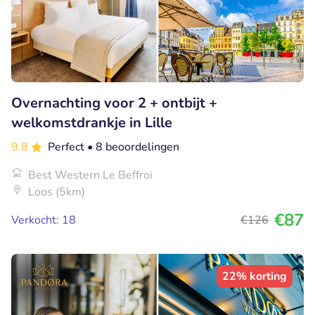
Overnachting voor 2 + ontbijt +
welkomstdrankje in Lille
9.8
Perfect
• 8 beoordelingen
Best Western Le Beffroi
Loos (5km)
€87
Verkocht: 18
€126
22% korting