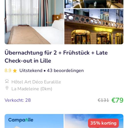
Übernachtung für 2 + Frühstück + Late
Check-out in Lille
8.9
Uitstekend
• 43 beoordelingen
Hôtel Art Déco Euralille
La Madeleine (0km)
€79
Verkocht: 28
€131
35% korting