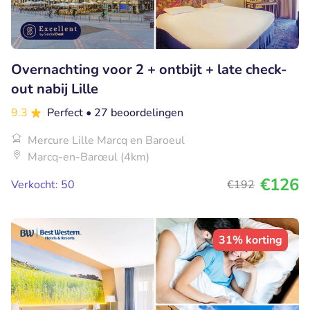
Overnachting voor 2 + ontbijt + late check-
out nabij Lille
9.3
Perfect
• 27 beoordelingen
Mercure Lille Marcq en Baroeul
Marcq-en-Barœul (4km)
€126
Verkocht: 50
€192
31% korting