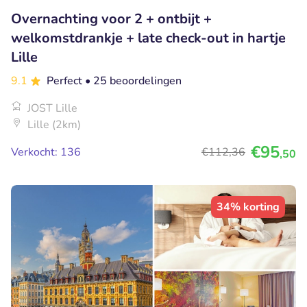
Overnachting voor 2 + ontbijt +
welkomstdrankje + late check-out in hartje
Lille
9.1
Perfect
• 25 beoordelingen
JOST Lille
Lille (2km)
€95
Verkocht: 136
€112
,36
,50
34% korting