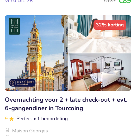
€89
Verkocht: 78
€137
32% korting
Overnachting voor 2 + late check-out + evt.
6-gangendiner in Tourcoing
9
Perfect
• 1 beoordeling
Maison Georges