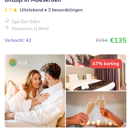
8.3
Uitstekend
• 3 beoordelingen
Spa Zen Eden
Mouscron (14km)
€135
Verkocht: 42
€194
47% korting