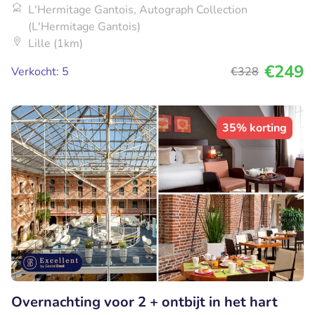
L'Hermitage Gantois, Autograph Collection
(L'Hermitage Gantois)
Lille (1km)
€249
Verkocht: 5
€328
35% korting
Overnachting voor 2 + ontbijt in het hart