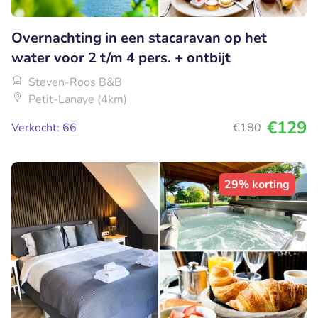
Overnachting in een stacaravan op het
water voor 2 t/m 4 pers. + ontbijt
Steven-Roos B&B
Petit-Lanaye (4km)
€129
Verkocht: 66
€180
29% korting