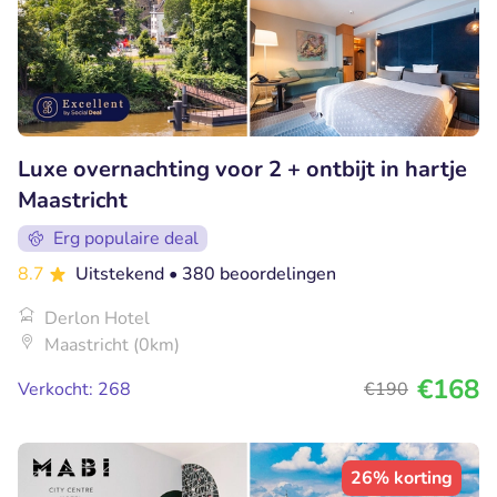
Luxe overnachting voor 2 + ontbijt in hartje
Maastricht
Erg populaire deal
8.7
Uitstekend
• 380 beoordelingen
Derlon Hotel
Maastricht (0km)
€168
Verkocht: 268
€190
26% korting