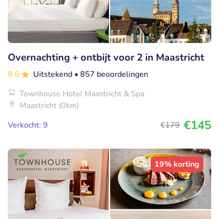
Overnachting + ontbijt voor 2 in Maastricht
8.6
Uitstekend
• 857 beoordelingen
Townhouse Hotel Maastricht & Spa
Maastricht (0km)
€145
Verkocht: 9
€179
19% korting