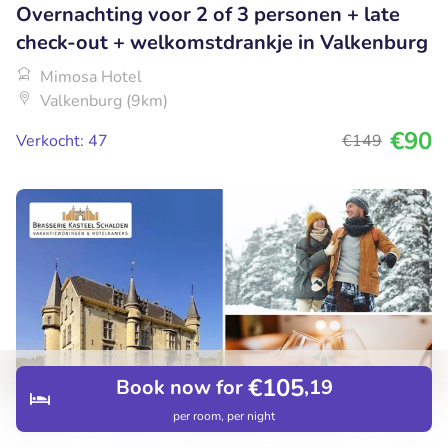
Overnachting voor 2 of 3 personen + late
check-out + welkomstdrankje in Valkenburg
Mimosa Hotel
Valkenburg (9km)
€90
Verkocht: 47
€149
€105
Book now for
,19
per room, per night
Discover
Hotels
Restaurants
Bookings
Menu