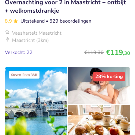
Overnachting voor 2 in Maastricht + ontbijt
+ welkomstdrankje
8.9
Uitstekend
• 529 beoordelingen
Vaeshartelt Maastricht
Maastricht (3km)
€119
Verkocht: 22
€119
,30
,30
28% korting