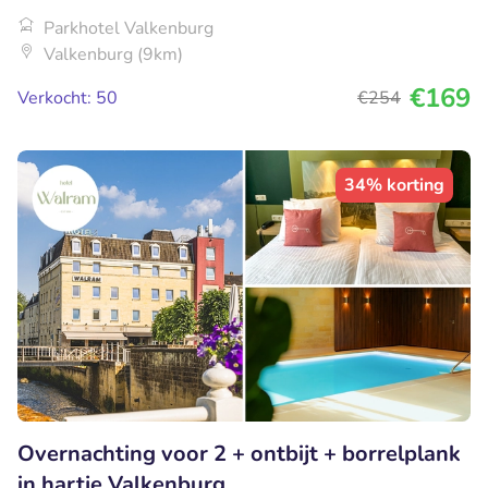
Parkhotel Valkenburg
Valkenburg (9km)
€169
Verkocht: 50
€254
34% korting
Overnachting voor 2 + ontbijt + borrelplank
in hartje Valkenburg