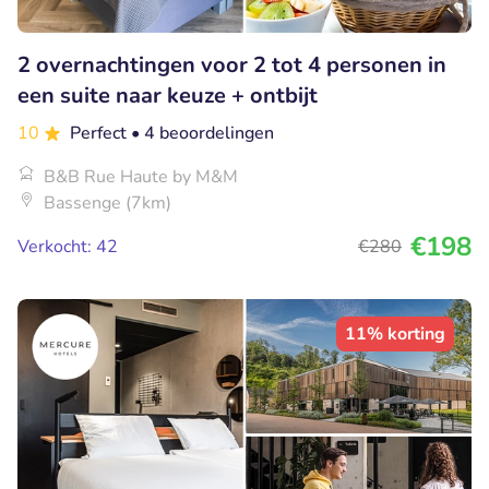
2 overnachtingen voor 2 tot 4 personen in
een suite naar keuze + ontbijt
10
Perfect
• 4 beoordelingen
B&B Rue Haute by M&M
Bassenge (7km)
€198
Verkocht: 42
€280
11% korting