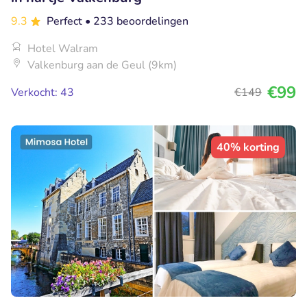
9.3
Perfect
• 233 beoordelingen
Hotel Walram
Valkenburg aan de Geul (9km)
€99
Verkocht: 43
€149
40% korting