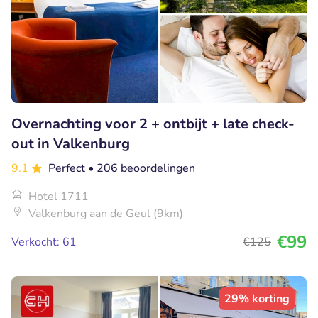
Overnachting voor 2 + ontbijt + late check-
out in Valkenburg
9.1
Perfect
• 206 beoordelingen
Hotel 1711
Valkenburg aan de Geul (9km)
€99
Verkocht: 61
€125
29% korting