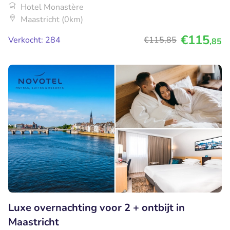
Hotel Monastère
Maastricht (0km)
€115
Verkocht: 284
€115
,85
,85
Luxe overnachting voor 2 + ontbijt in
Maastricht