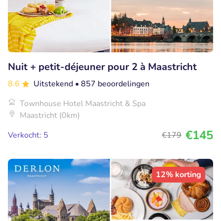
Nuit + petit-déjeuner pour 2 à Maastricht
8.6
Uitstekend
• 857 beoordelingen
Townhouse Hotel Maastricht & Spa
Maastricht (0km)
€145
Verkocht: 5
€179
12% korting