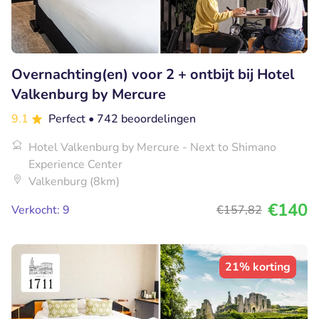
Overnachting(en) voor 2 + ontbijt bij Hotel
Valkenburg by Mercure
9.1
Perfect
• 742 beoordelingen
Hotel Valkenburg by Mercure - Next to Shimano
Experience Center
Valkenburg (8km)
€140
Verkocht: 9
€157
,82
21% korting