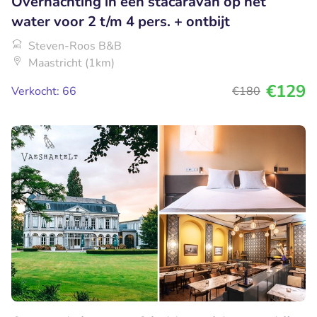
Overnachting in een stacaravan op het
water voor 2 t/m 4 pers. + ontbijt
Steven-Roos B&B
Maastricht (1km)
€129
Verkocht: 66
€180