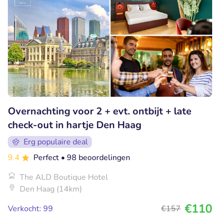
Overnachting voor 2 + evt. ontbijt + late
check-out in hartje Den Haag
Erg populaire deal
9.4
Perfect
• 98 beoordelingen
The ALD Boutique Hotel
Den Haag (14km)
€110
Verkocht: 99
€157