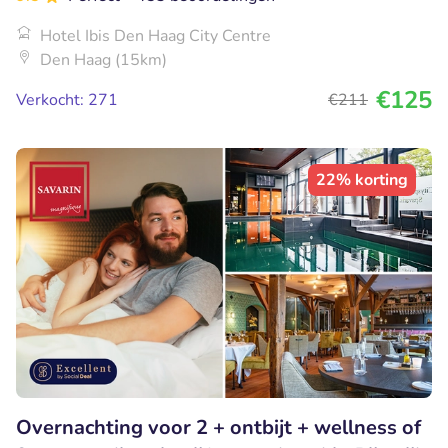
Hotel Ibis Den Haag City Centre
Den Haag (15km)
€125
Verkocht: 271
€211
22% korting
Overnachting voor 2 + ontbijt + wellness of