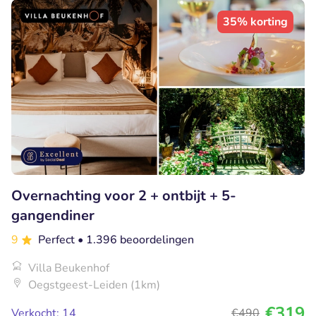
35% korting
Overnachting voor 2 + ontbijt + 5-
gangendiner
9
Perfect
• 1.396 beoordelingen
Villa Beukenhof
Oegstgeest-Leiden (1km)
€319
Verkocht: 14
€490