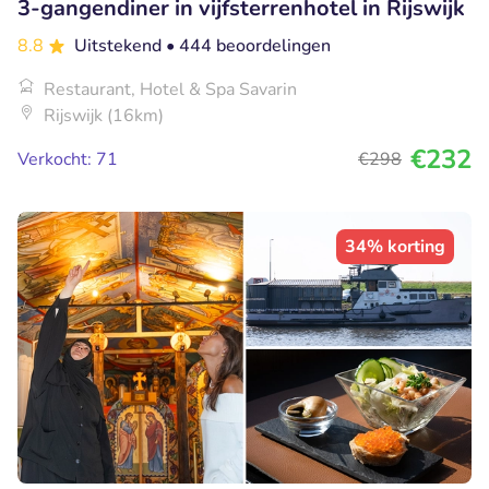
3-gangendiner in vijfsterrenhotel in Rijswijk
8.8
Uitstekend
• 444 beoordelingen
Restaurant, Hotel & Spa Savarin
Rijswijk (16km)
€232
Verkocht: 71
€298
34% korting