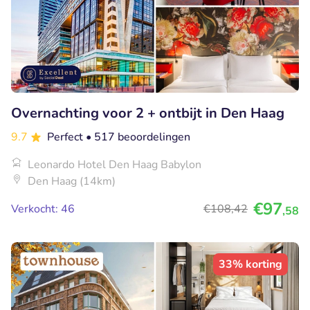
Overnachting voor 2 + ontbijt in Den Haag
9.7
Perfect
• 517 beoordelingen
Leonardo Hotel Den Haag Babylon
Den Haag (14km)
€97
Verkocht: 46
€108
,42
,58
33% korting