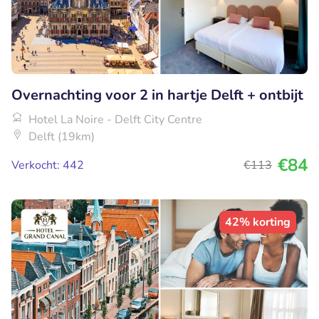
Overnachting voor 2 in hartje Delft + ontbijt
Hotel La Noire - Delft City Centre
Delft (19km)
€84
Verkocht: 442
€113
42% korting