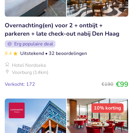
Overnachting(en) voor 2 + ontbijt +
parkeren + late check-out nabij Den Haag
Erg populaire deal
8.4
Uitstekend
• 32 beoordelingen
Hotel Nordseka
Voorburg (14km)
€99
Verkocht: 172
€190
10% korting