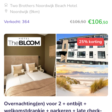
Two Brothers Noordwijk Beach Hotel
Noordwijk (9km)
€106
Verkocht: 364
€106
,50
,50
25% korting
Overnachting(en) voor 2 + ontbijt +
welkomstdrankje + parkeren + late check-