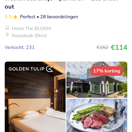
out
9.9
Perfect
• 28 beoordelingen
Hotel The BLOOM
Noordwijk (9km)
€114
Verkocht: 231
€152
17% korting