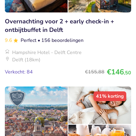
Overnachting voor 2 + early check-in +
ontbijtbuffet in Delft
9.6
Perfect
• 156 beoordelingen
Hampshire Hotel - Delft Centre
Delft (18km)
€146
Verkocht: 84
€155
,88
,50
41% korting