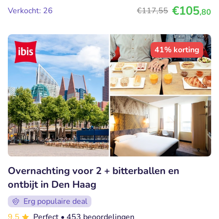
€105
Verkocht: 26
€117
,55
,80
41% korting
Overnachting voor 2 + bitterballen en
ontbijt in Den Haag
Erg populaire deal
9.5
Perfect
• 453 beoordelingen