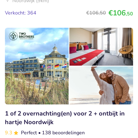
Noordwijk (9km)
€106
Verkocht: 364
€106
,50
,50
1 of 2 overnachting(en) voor 2 + ontbijt in
hartje Noordwijk
9.3
Perfect
• 138 beoordelingen