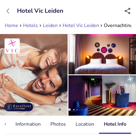
+31208089263
Hotel Vic Leiden
Available until 23:00
Home
Hotels
Leiden
Hotel Vic Leiden
Overnachting v
ity
Information
Photos
Location
Hotel Info