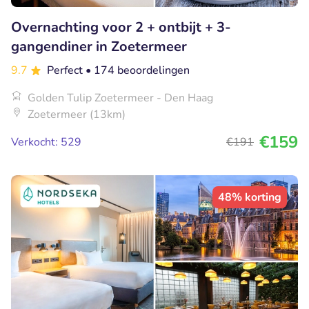
Overnachting voor 2 + ontbijt + 3-
gangendiner in Zoetermeer
9.7
Perfect
• 174 beoordelingen
Golden Tulip Zoetermeer - Den Haag
Zoetermeer (13km)
€159
Verkocht: 529
€191
48% korting