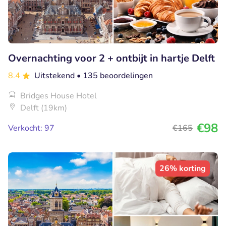
Overnachting voor 2 + ontbijt in hartje Delft
8.4
Uitstekend
• 135 beoordelingen
Bridges House Hotel
Delft (19km)
€98
Verkocht: 97
€165
26% korting