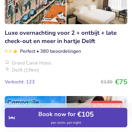
Luxe overnachting voor 2 + ontbijt + late
check-out en meer in hartje Delft
9.6
Perfect
• 380 beoordelingen
Grand Canal Hotel
Delft (19km)
€75
Verkocht: 123
€130
47% korting
€105
Book now for
per room, per night
Discover
Hotels
Restaurants
Bookings
Menu