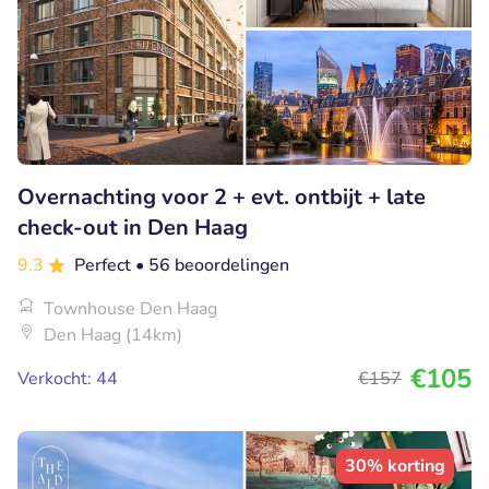
Overnachting voor 2 + evt. ontbijt + late
check-out in Den Haag
9.3
Perfect
• 56 beoordelingen
Townhouse Den Haag
Den Haag (14km)
€105
Verkocht: 44
€157
30% korting