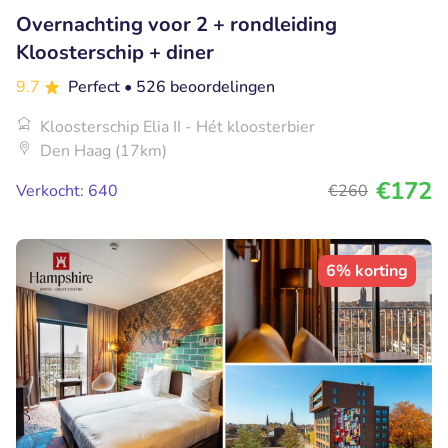
Overnachting voor 2 + rondleiding
Kloosterschip + diner
9.7
Perfect
• 526 beoordelingen
Kloosterschip Elia II - Hét kloosterbier
Den Haag (17km)
€172
Verkocht: 640
€260
6% korting