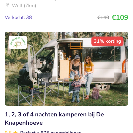
Well (7km)
€109
Verkocht: 38
€140
31% korting
1, 2, 3 of 4 nachten kamperen bij De
Knapenhoeve