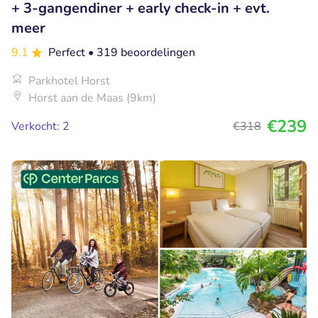
+ 3-gangendiner + early check-in + evt.
meer
9.1
Perfect
• 319 beoordelingen
Parkhotel Horst
Horst aan de Maas (9km)
€239
Verkocht: 2
€318