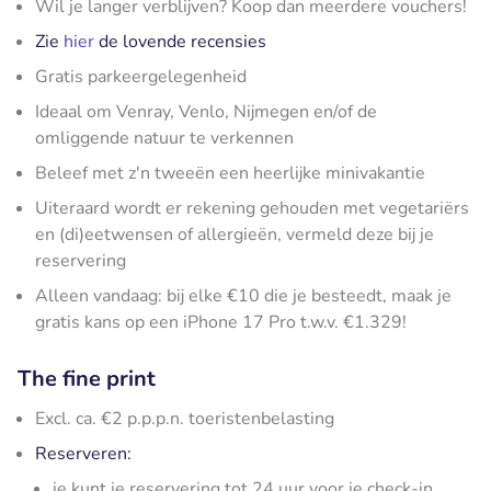
Wil je langer verblijven? Koop dan meerdere vouchers!
Zie
hier
de lovende recensies
Gratis parkeergelegenheid
Ideaal om Venray, Venlo, Nijmegen en/of de
omliggende natuur te verkennen
Beleef met z'n tweeën een heerlijke minivakantie
Uiteraard wordt er rekening gehouden met vegetariërs
en (di)eetwensen of allergieën, vermeld deze bij je
reservering
Alleen vandaag: bij elke €10 die je besteedt, maak je
gratis kans op een iPhone 17 Pro t.w.v. €1.329!
The fine print
Excl. ca. €2 p.p.p.n. toeristenbelasting
Reserveren:
je kunt je reservering tot 24 uur voor je check-in