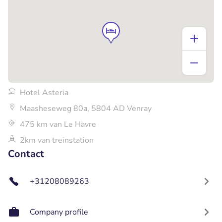
Hotel Asteria
Maasheseweg 80a, 5804 AD Venray
475 km van Le Havre
2km van treinstation
Contact
+31208089263
Company profile