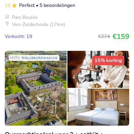
10
Perfect
• 5 beoordelingen
Parc Boulée
Ven-Zelderheide (17km)
€159
Verkocht: 19
€274
15% korting