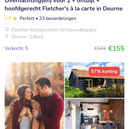
Overnachting(en) voor 2 + ontbijt +
hoofdgerecht Fletcher's à la carte in Deurne
9.9
Perfect
• 33 beoordelingen
Fletcher Kloosterhotel Willibrordhaeghe
Deurne (18km)
€155
Verkocht: 5
€183
57% korting