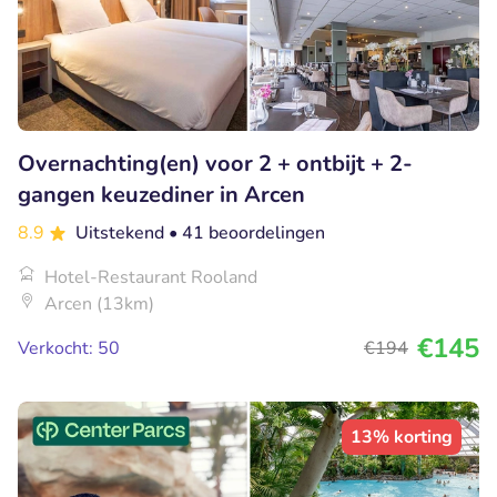
Overnachting(en) voor 2 + ontbijt + 2-
gangen keuzediner in Arcen
8.9
Uitstekend
• 41 beoordelingen
Hotel-Restaurant Rooland
Arcen (13km)
€145
Verkocht: 50
€194
13% korting