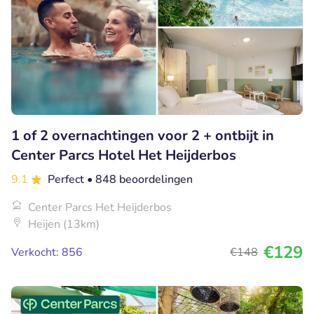
1 of 2 overnachtingen voor 2 + ontbijt in
Center Parcs Hotel Het Heijderbos
9.1
Perfect
• 848 beoordelingen
Center Parcs Het Heijderbos
Heijen (13km)
€129
Verkocht: 856
€148