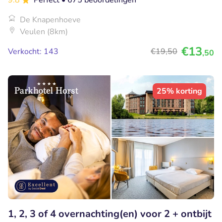
9.8
Perfect
• 675 beoordelingen
De Knapenhoeve
Veulen (8km)
€13
Verkocht: 143
€19
,50
,50
25% korting
1, 2, 3 of 4 overnachting(en) voor 2 + ontbijt