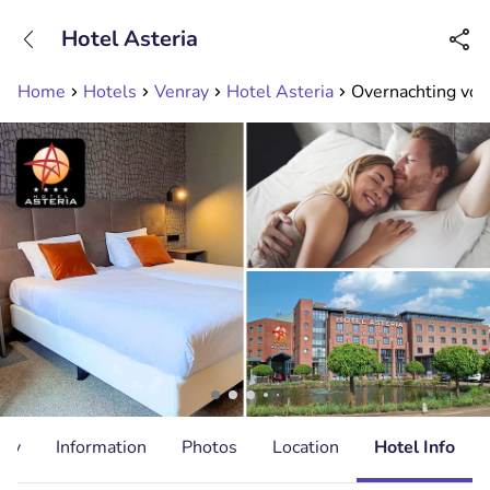
+31208089263
Hotel Asteria
Available until 23:00
Home
Hotels
Venray
Hotel Asteria
Overnachting voor
ity
Information
Photos
Location
Hotel Info