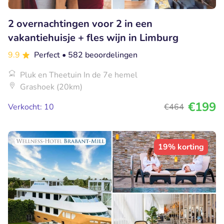
2 overnachtingen voor 2 in een
vakantiehuisje + fles wijn in Limburg
9.9
Perfect
• 582 beoordelingen
Pluk en Theetuin In de 7e hemel
Grashoek (20km)
€199
Verkocht: 10
€464
19% korting