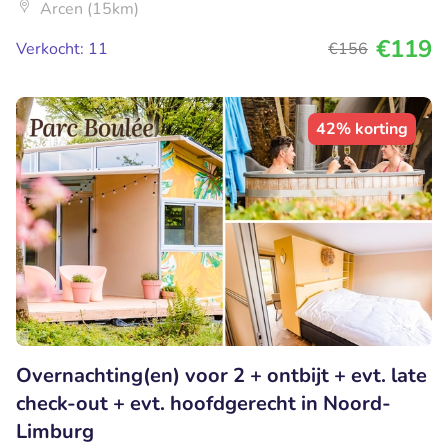
Arcen (15km)
€119
Verkocht: 11
€156
42% korting
Overnachting(en) voor 2 + ontbijt + evt. late
check-out + evt. hoofdgerecht in Noord-
Limburg