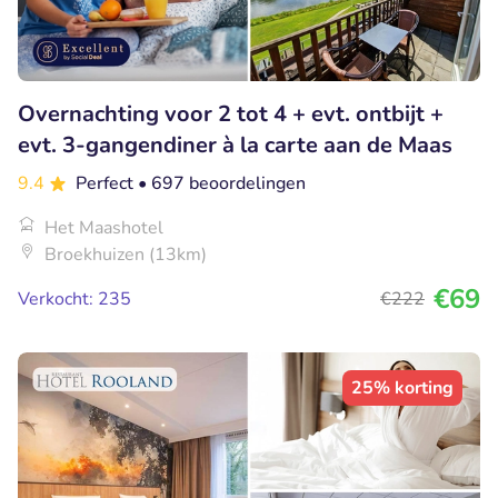
Overnachting voor 2 tot 4 + evt. ontbijt +
evt. 3-gangendiner à la carte aan de Maas
9.4
Perfect
• 697 beoordelingen
Het Maashotel
Broekhuizen (13km)
€69
Verkocht: 235
€222
25% korting