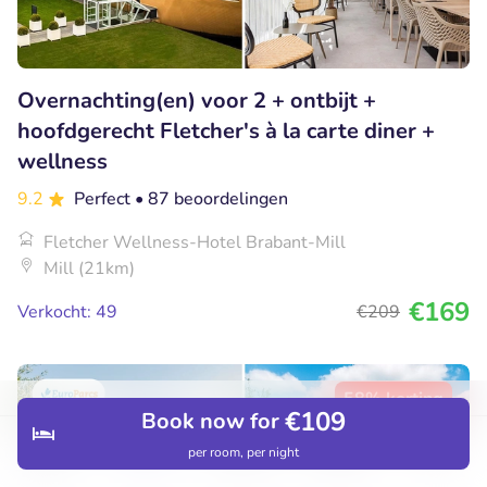
Overnachting(en) voor 2 + ontbijt +
hoofdgerecht Fletcher's à la carte diner +
wellness
9.2
Perfect
• 87 beoordelingen
Fletcher Wellness-Hotel Brabant-Mill
Mill (21km)
€169
Verkocht: 49
€209
58% korting
€109
Book now for
per room, per night
Discover
Hotels
Restaurants
Bookings
Menu