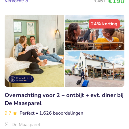
€190
Verkocht: 8
€467
24% korting
Overnachting voor 2 + ontbijt + evt. diner bij
De Maasparel
9.7
Perfect
• 1.626 beoordelingen
De Maasparel