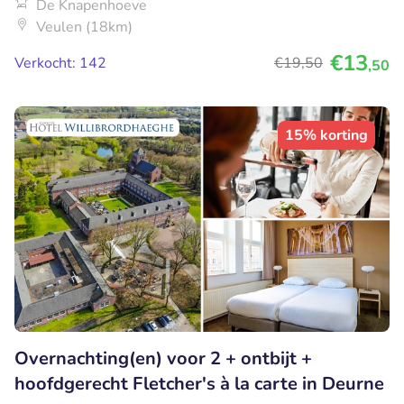
De Knapenhoeve
Veulen (18km)
€13
Verkocht: 142
€19
,50
,50
15% korting
Overnachting(en) voor 2 + ontbijt +
hoofdgerecht Fletcher's à la carte in Deurne