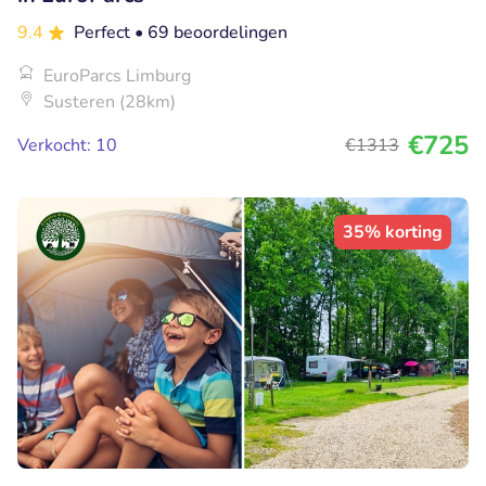
9.4
Perfect
• 69 beoordelingen
EuroParcs Limburg
Susteren (28km)
€725
Verkocht: 10
€1313
35% korting