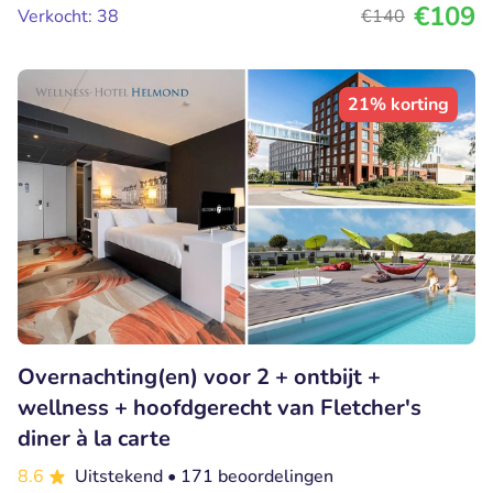
€109
Verkocht: 38
€140
21% korting
Overnachting(en) voor 2 + ontbijt +
wellness + hoofdgerecht van Fletcher's
diner à la carte
8.6
Uitstekend
• 171 beoordelingen