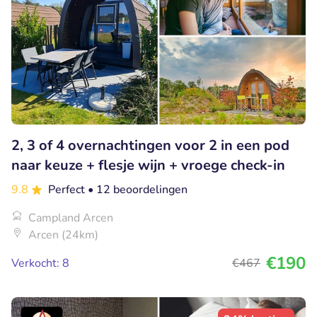
2, 3 of 4 overnachtingen voor 2 in een pod
naar keuze + flesje wijn + vroege check-in
9.8
Perfect
• 12 beoordelingen
Campland Arcen
Arcen (24km)
€190
Verkocht: 8
€467