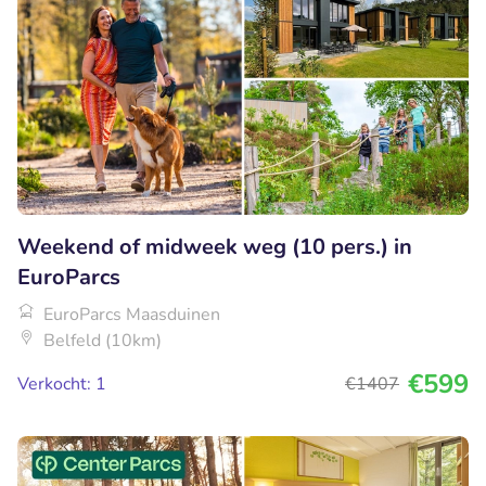
Weekend of midweek weg (10 pers.) in
EuroParcs
EuroParcs Maasduinen
Belfeld (10km)
€599
Verkocht: 1
€1407