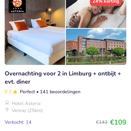
24% korting
Overnachting voor 2 in Limburg + ontbijt +
evt. diner
9.3
Perfect
• 141 beoordelingen
Hotel Asteria
Venray (25km)
€109
Verkocht: 14
€143