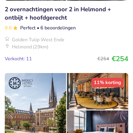
2 overnachtingen voor 2 in Helmond +
ontbijt + hoofdgerecht
9.6
Perfect
• 6 beoordelingen
Golden Tulip West Ende
Helmond (29km)
€254
Verkocht: 11
€254
11% korting