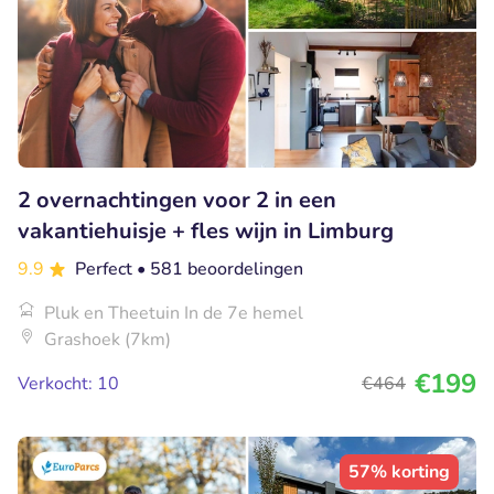
2 overnachtingen voor 2 in een
vakantiehuisje + fles wijn in Limburg
9.9
Perfect
• 581 beoordelingen
Pluk en Theetuin In de 7e hemel
Grashoek (7km)
€199
Verkocht: 10
€464
57% korting