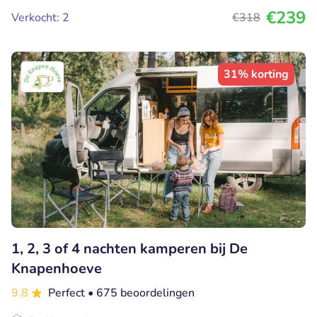
€239
Verkocht: 2
€318
31% korting
1, 2, 3 of 4 nachten kamperen bij De
Knapenhoeve
9.8
Perfect
• 675 beoordelingen