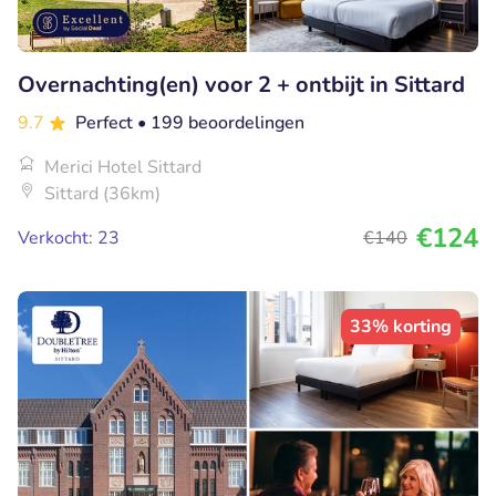
Overnachting(en) voor 2 + ontbijt in Sittard
9.7
Perfect
• 199 beoordelingen
Merici Hotel Sittard
Sittard (36km)
€124
Verkocht: 23
€140
33% korting