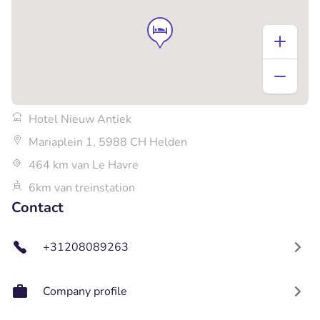
Hotel Nieuw Antiek
Mariaplein 1, 5988 CH Helden
464 km van Le Havre
6km van treinstation
Contact
+31208089263
Company profile