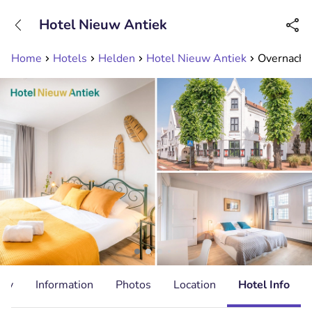
+31208089263
Hotel Nieuw Antiek
Available until 23:00
Home
Hotels
Helden
Hotel Nieuw Antiek
Overnachti
ity
Information
Photos
Location
Hotel Info