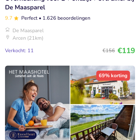
De Maasparel
9.7
Perfect
• 1.626 beoordelingen
De Maasparel
Arcen (21km)
€119
Verkocht: 11
€156
69% korting