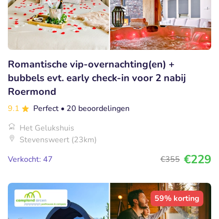
Romantische vip-overnachting(en) +
bubbels evt. early check-in voor 2 nabij
Roermond
9.1
Perfect
• 20 beoordelingen
Het Gelukshuis
Stevensweert (23km)
€229
Verkocht: 47
€355
59% korting