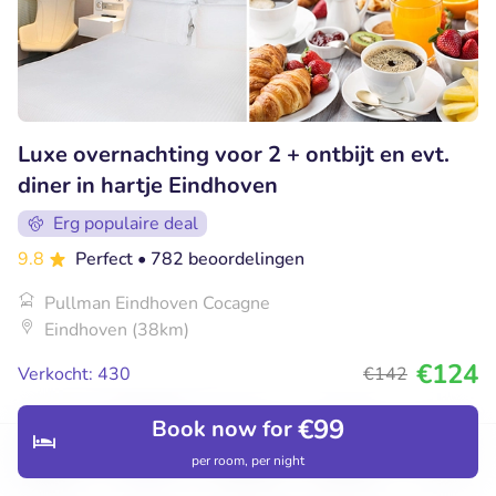
Luxe overnachting voor 2 + ontbijt en evt.
diner in hartje Eindhoven
Erg populaire deal
9.8
Perfect
• 782 beoordelingen
Pullman Eindhoven Cocagne
Eindhoven (38km)
€124
Verkocht: 430
€142
€99
Book now for
17% korting
per room, per night
Discover
Hotels
Restaurants
Bookings
Menu