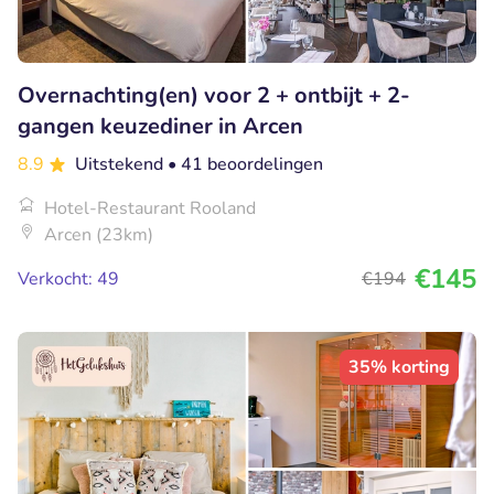
Overnachting(en) voor 2 + ontbijt + 2-
gangen keuzediner in Arcen
8.9
Uitstekend
• 41 beoordelingen
Hotel-Restaurant Rooland
Arcen (23km)
€145
Verkocht: 49
€194
35% korting