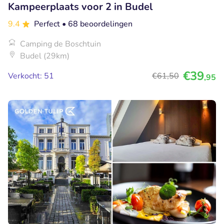
Kampeerplaats voor 2 in Budel
9.4
Perfect
• 68 beoordelingen
Camping de Boschtuin
Budel (29km)
€39
Verkocht: 51
€61
,50
,95