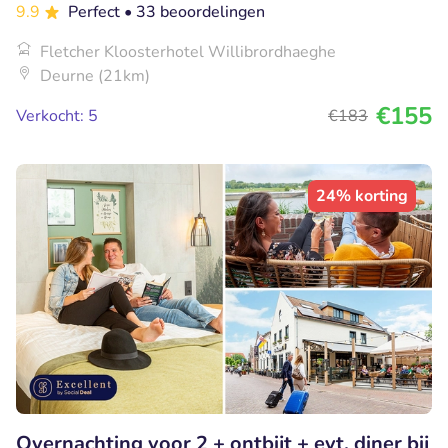
9.9
Perfect
• 33 beoordelingen
Fletcher Kloosterhotel Willibrordhaeghe
Deurne (21km)
€155
Verkocht: 5
€183
24% korting
Overnachting voor 2 + ontbijt + evt. diner bij