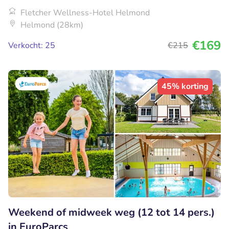
Fletcher Wellness-Hotel Helmond
Helmond (28km)
€169
Verkocht: 25
€215
45% korting
Weekend of midweek weg (12 tot 14 pers.)
in EuroParcs