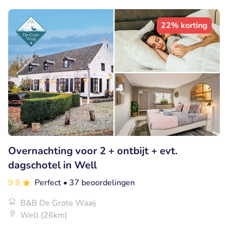
22% korting
Overnachting voor 2 + ontbijt + evt.
dagschotel in Well
9.9
Perfect
• 37 beoordelingen
B&B De Grote Waaij
Well (26km)