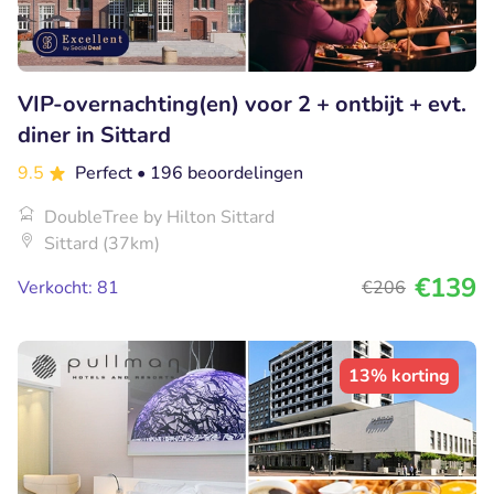
VIP-overnachting(en) voor 2 + ontbijt + evt.
diner in Sittard
9.5
Perfect
• 196 beoordelingen
DoubleTree by Hilton Sittard
Sittard (37km)
€139
Verkocht: 81
€206
13% korting