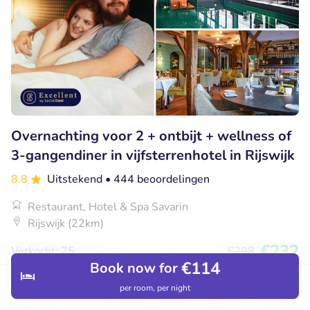
Overnachting voor 2 + ontbijt + wellness of
3-gangendiner in vijfsterrenhotel in Rijswijk
8.8
Uitstekend
• 444 beoordelingen
Restaurant, Hotel & Spa Savarin
Rijswijk (22km)
€232
Verkocht: 75
€298
€114
Book now for
per room, per night
Discover
Hotels
Restaurants
Bookings
Menu
10% korting