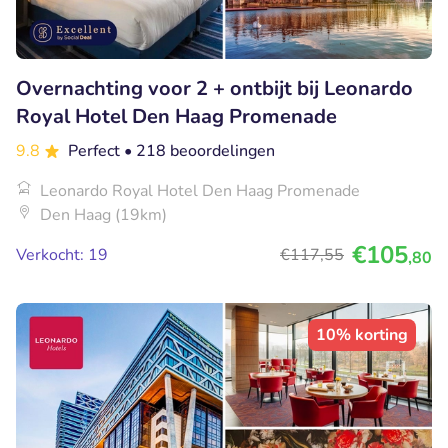
Overnachting voor 2 + ontbijt bij Leonardo
Royal Hotel Den Haag Promenade
9.8
Perfect
• 218 beoordelingen
Leonardo Royal Hotel Den Haag Promenade
Den Haag (19km)
€105
Verkocht: 19
€117
,55
,80
10% korting