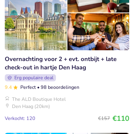
Overnachting voor 2 + evt. ontbijt + late
check-out in hartje Den Haag
Erg populaire deal
9.4
Perfect
• 98 beoordelingen
The ALD Boutique Hotel
Den Haag (20km)
€110
Verkocht: 120
€157