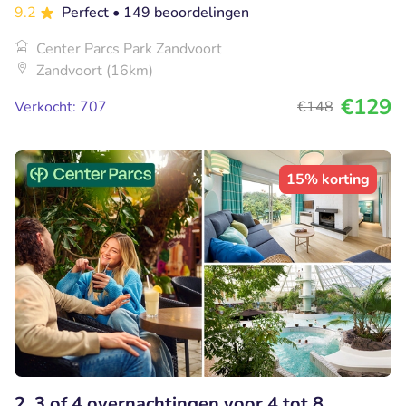
9.2
Perfect
• 149 beoordelingen
Center Parcs Park Zandvoort
Zandvoort (16km)
€129
Verkocht: 707
€148
15% korting
2, 3 of 4 overnachtingen voor 4 tot 8