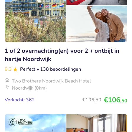
1 of 2 overnachting(en) voor 2 + ontbijt in
hartje Noordwijk
9.3
Perfect
• 138 beoordelingen
Two Brothers Noordwijk Beach Hotel
Noordwijk (0km)
€106
Verkocht: 362
€106
,50
,50