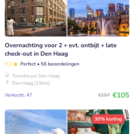
Overnachting voor 2 + evt. ontbijt + late
check-out in Den Haag
9.3
Perfect
• 56 beoordelingen
Townhouse Den Haag
Den Haag (19km)
€105
Verkocht: 47
€157
30% korting