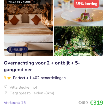
35% korting
Overnachting voor 2 + ontbijt + 5-
gangendiner
9
Perfect
• 1.402 beoordelingen
Villa Beukenhof
Oegstgeest-Leiden (8km)
€319
Verkocht: 15
€490