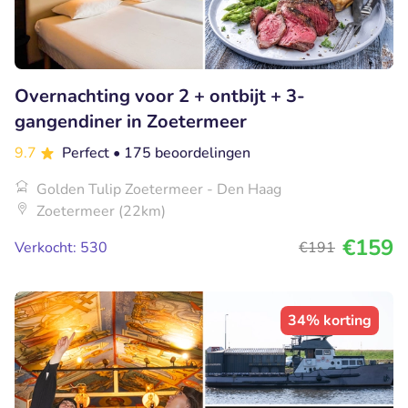
Overnachting voor 2 + ontbijt + 3-
gangendiner in Zoetermeer
9.7
Perfect
• 175 beoordelingen
Golden Tulip Zoetermeer - Den Haag
Zoetermeer (22km)
€159
Verkocht: 530
€191
34% korting