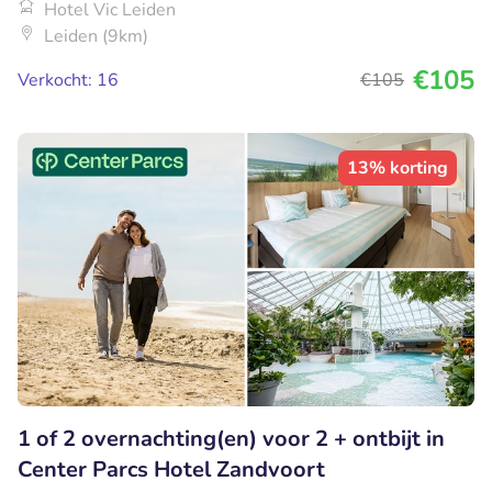
Hotel Vic Leiden
Leiden (9km)
€105
Verkocht: 16
€105
13% korting
1 of 2 overnachting(en) voor 2 + ontbijt in
Center Parcs Hotel Zandvoort