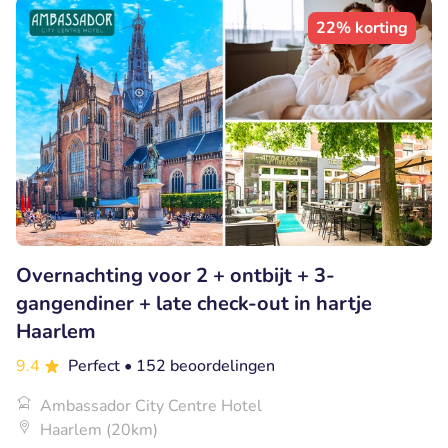
22% korting
Overnachting voor 2 + ontbijt + 3-
gangendiner + late check-out in hartje
Haarlem
9.4
Perfect
• 152 beoordelingen
Ambassador City Centre Hotel
Haarlem (20km)