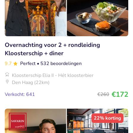
Overnachting voor 2 + rondleiding
Kloosterschip + diner
9.7
Perfect
• 532 beoordelingen
Kloosterschip Elia II - Hét kloosterbier
Den Haag (22km)
€172
Verkocht: 641
€260
22% korting