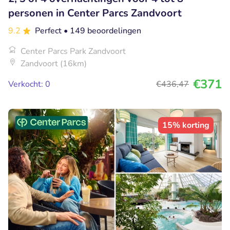
personen in Center Parcs Zandvoort
9.2
Perfect
• 149 beoordelingen
Center Parcs Park Zandvoort
Zandvoort (16km)
€371
Verkocht: 0
€436
,47
15% korting