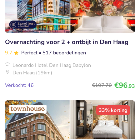
Overnachting voor 2 + ontbijt in Den Haag
9.7
Perfect
• 517 beoordelingen
Leonardo Hotel Den Haag Babylon
Den Haag (19km)
€96
Verkocht: 46
€107
,70
,93
33% korting