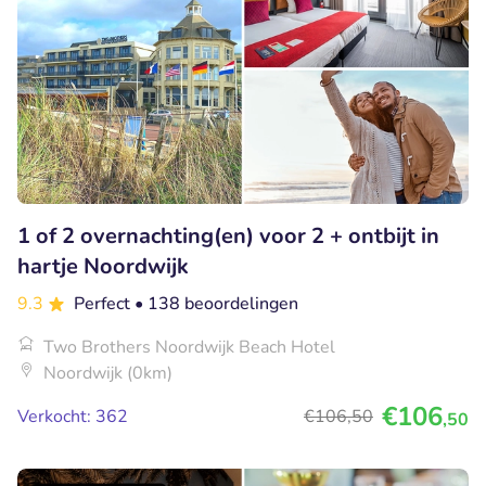
1 of 2 overnachting(en) voor 2 + ontbijt in
hartje Noordwijk
9.3
Perfect
• 138 beoordelingen
Two Brothers Noordwijk Beach Hotel
Noordwijk (0km)
€106
Verkocht: 362
€106
,50
,50