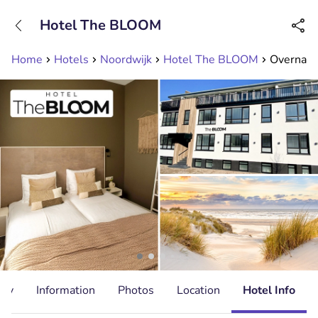
+31208089263
Hotel The BLOOM
Available until 23:00
Home
Hotels
Noordwijk
Hotel The BLOOM
Overnacht
ity
Information
Photos
Location
Hotel Info