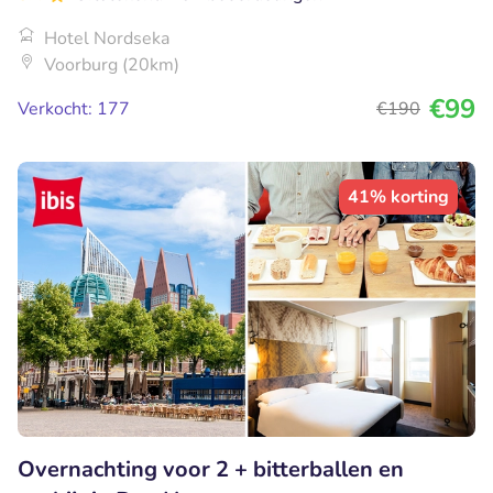
Hotel Nordseka
Voorburg (20km)
€99
Verkocht: 177
€190
41% korting
Overnachting voor 2 + bitterballen en