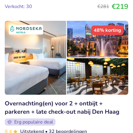
€219
Verkocht: 30
€281
48% korting
Overnachting(en) voor 2 + ontbijt +
parkeren + late check-out nabij Den Haag
Erg populaire deal
8.4
Uitstekend
• 32 beoordelingen