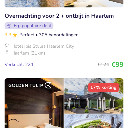
Overnachting voor 2 + ontbijt in Haarlem
Erg populaire deal
9.3
Perfect
• 305 beoordelingen
Hotel ibis Styles Haarlem City
Haarlem (21km)
€99
Verkocht: 231
€124
17% korting