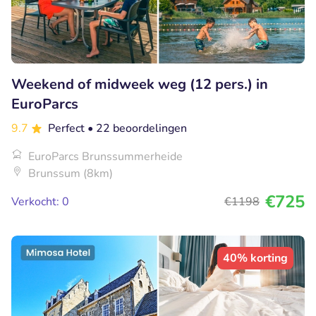
Weekend of midweek weg (12 pers.) in
EuroParcs
9.7
Perfect
• 22 beoordelingen
EuroParcs Brunssummerheide
Brunssum (8km)
€725
Verkocht: 0
€1198
40% korting