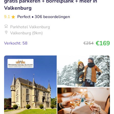
gratis parkeren + borrelplank + meer in
Valkenburg
9.1
Perfect
• 306 beoordelingen
Parkhotel Valkenburg
Valkenburg (9km)
€169
Verkocht: 58
€254