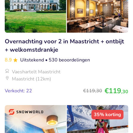
Overnachting voor 2 in Maastricht + ontbijt
+ welkomstdrankje
8.9
Uitstekend
• 530 beoordelingen
Vaeshartelt Maastricht
Maastricht (12km)
€119
Verkocht: 22
€119
,30
,30
35% korting