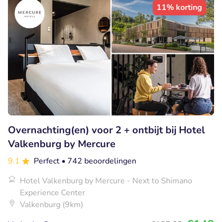
11% korting
Overnachting(en) voor 2 + ontbijt bij Hotel
Valkenburg by Mercure
9.1
Perfect
• 742 beoordelingen
Hotel Valkenburg by Mercure - Next to Shimano
Experience Center
Valkenburg (9km)