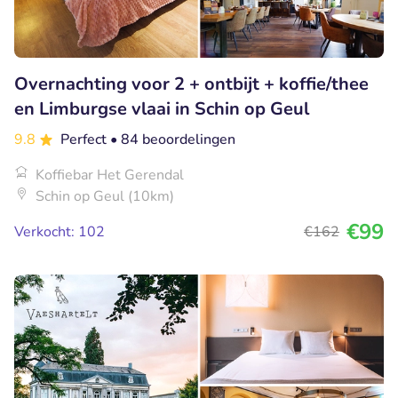
Overnachting voor 2 + ontbijt + koffie/thee
en Limburgse vlaai in Schin op Geul
9.8
Perfect
• 84 beoordelingen
Koffiebar Het Gerendal
Schin op Geul (10km)
€99
Verkocht: 102
€162