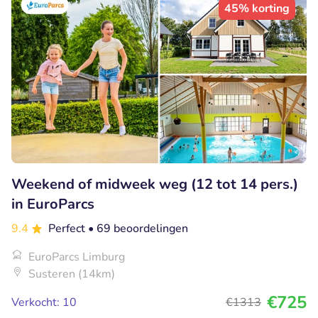
45% korting
Weekend of midweek weg (12 tot 14 pers.)
in EuroParcs
9.4
Perfect
• 69 beoordelingen
EuroParcs Limburg
Susteren (14km)
€725
Verkocht: 10
€1313