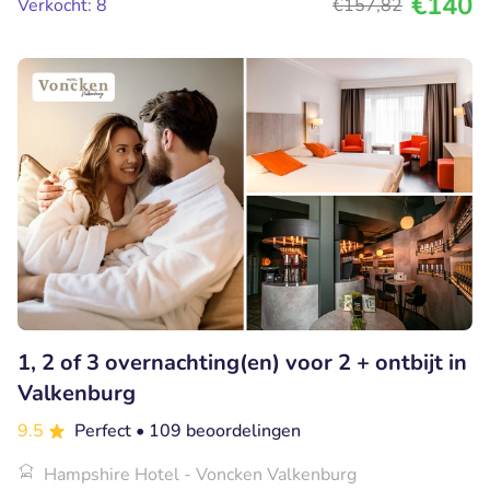
€140
Verkocht: 8
€157
,82
1, 2 of 3 overnachting(en) voor 2 + ontbijt in
Valkenburg
9.5
Perfect
• 109 beoordelingen
Hampshire Hotel - Voncken Valkenburg