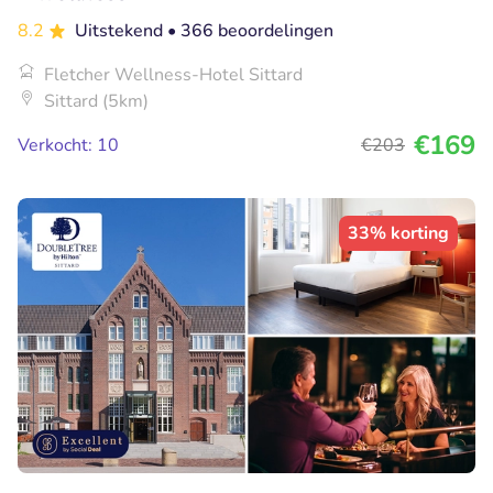
8.2
Uitstekend
• 366 beoordelingen
Fletcher Wellness-Hotel Sittard
Sittard (5km)
€169
Verkocht: 10
€203
33% korting