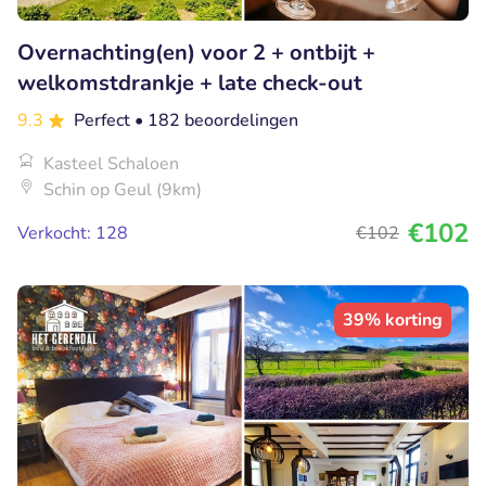
Overnachting(en) voor 2 + ontbijt +
welkomstdrankje + late check-out
9.3
Perfect
• 182 beoordelingen
Kasteel Schaloen
Schin op Geul (9km)
€102
Verkocht: 128
€102
39% korting