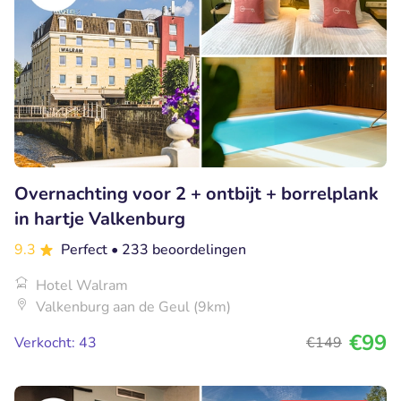
Overnachting voor 2 + ontbijt + borrelplank
in hartje Valkenburg
9.3
Perfect
• 233 beoordelingen
Hotel Walram
Valkenburg aan de Geul (9km)
€99
Verkocht: 43
€149