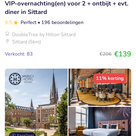
VIP-overnachting(en) voor 2 + ontbijt + evt.
diner in Sittard
9.5
Perfect
• 196 beoordelingen
DoubleTree by Hilton Sittard
Sittard (5km)
€139
Verkocht: 83
€206
11% korting