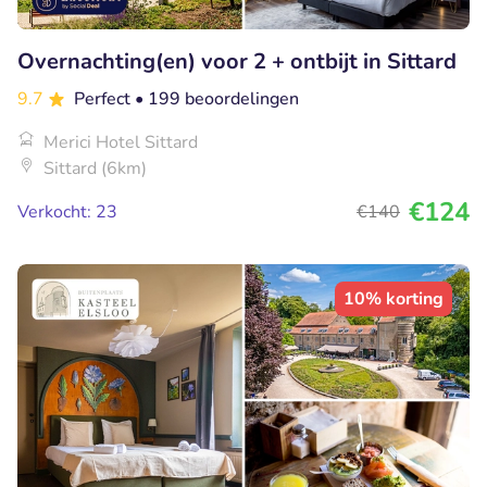
Overnachting(en) voor 2 + ontbijt in Sittard
9.7
Perfect
• 199 beoordelingen
Merici Hotel Sittard
Sittard (6km)
€124
Verkocht: 23
€140
10% korting