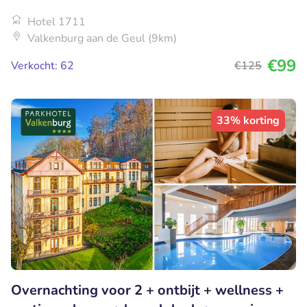
Hotel 1711
Valkenburg aan de Geul (9km)
€99
Verkocht: 62
€125
33% korting
Overnachting voor 2 + ontbijt + wellness +