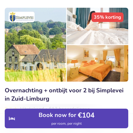
35% korting
Overnachting + ontbijt voor 2 bij Simplevei
in Zuid-Limburg
8.7
Uitstekend
• 613 beoordelingen
€104
Book now for
Vakantiehoeve en Bistro Simplevei
per room, per night
Discover
Hotels
Restaurants
Bookings
Menu
Simpelveld (14km)