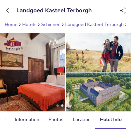
+31208089263
Landgoed Kasteel Terborgh
Available until 23:00
Home
Hotels
Schinnen
Landgoed Kasteel Terborgh
O
ity
Information
Photos
Location
Hotel Info