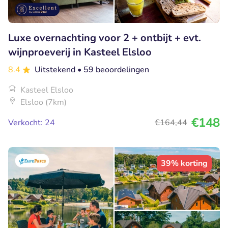
Luxe overnachting voor 2 + ontbijt + evt.
wijnproeverij in Kasteel Elsloo
8.4
Uitstekend
• 59 beoordelingen
Kasteel Elsloo
Elsloo (7km)
€148
Verkocht: 24
€164
,44
39% korting