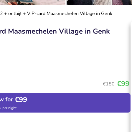
2 + ontbijt + VIP-card Maasmechelen Village in Genk
ard Maasmechelen Village in Genk
€99
€180
€99
w for
, per night