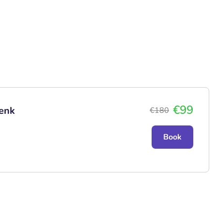
€99
Genk
€180
Book