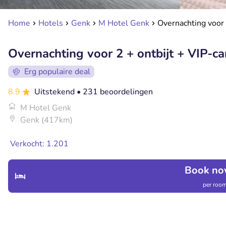
Home
Hotels
Genk
M Hotel Genk
Overnachting voor 
Overnachting voor 2 + ontbijt + VIP-c
Erg populaire deal
8.9
Uitstekend
• 231 beoordelingen
M Hotel Genk
Genk (417km)
Verkocht: 1.201
Book no
per room