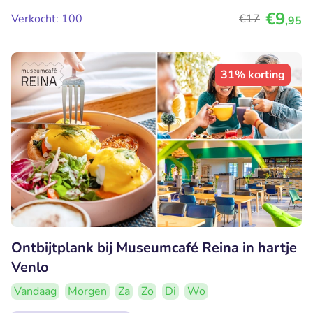
€9
Verkocht: 100
€17
,95
31% korting
Ontbijtplank bij Museumcafé Reina in hartje
Venlo
Vandaag
Morgen
Za
Zo
Di
Wo