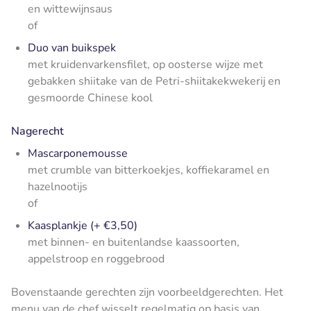
en wittewijnsaus
of
Duo van buikspek
met kruidenvarkensfilet, op oosterse wijze met
gebakken shiitake van de Petri-shiitakekwekerij en
gesmoorde Chinese kool
Nagerecht
Mascarponemousse
met crumble van bitterkoekjes, koffiekaramel en
hazelnootijs
of
Kaasplankje (+ €3,50)
met binnen- en buitenlandse kaassoorten,
appelstroop en roggebrood
Bovenstaande gerechten zijn voorbeeldgerechten. Het
menu van de chef wisselt regelmatig op basis van