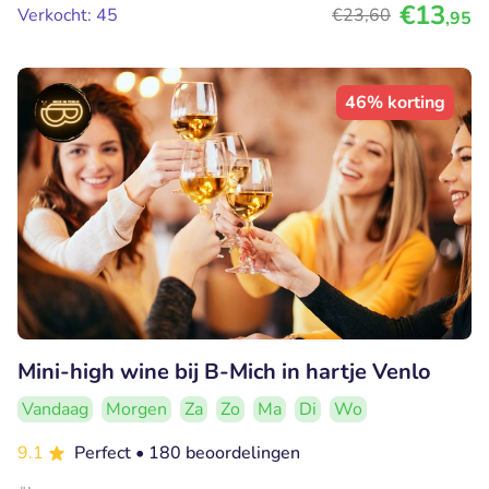
€13
Verkocht: 45
€23
,60
,95
46% korting
Mini-high wine bij B-Mich in hartje Venlo
Vandaag
Morgen
Za
Zo
Ma
Di
Wo
9.1
Perfect
• 180 beoordelingen