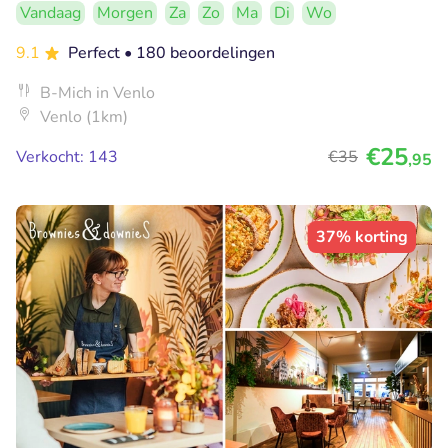
Vandaag
Morgen
Za
Zo
Ma
Di
Wo
9.1
Perfect
• 180 beoordelingen
B-Mich in Venlo
Venlo (1km)
€25
Verkocht: 143
€35
,95
37% korting