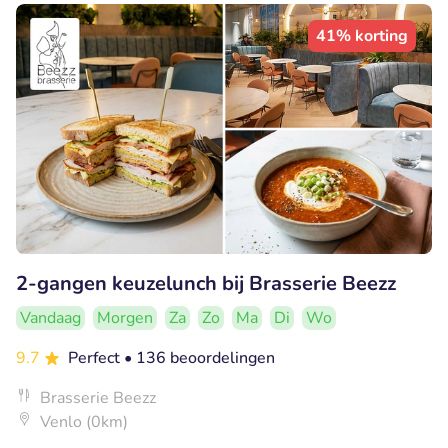
41% korting
2-gangen keuzelunch bij Brasserie Beezz
Vandaag
Morgen
Za
Zo
Ma
Di
Wo
9.7
Perfect
• 136 beoordelingen
Brasserie Beezz
Venlo (0km)