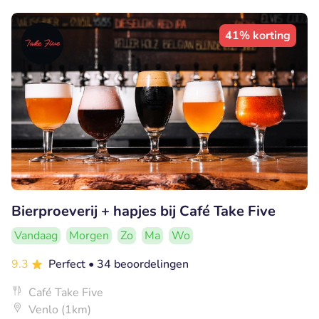
41% korting
Bierproeverij + hapjes bij Café Take Five
Vandaag
Morgen
Zo
Ma
Wo
9.3
Perfect
• 34 beoordelingen
Café Take Five
Venlo (1km)