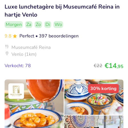
Luxe lunchetagère bij Museumcafé Reina in
hartje Venlo
Morgen
Za
Zo
Di
Wo
9.8
Perfect
• 397 beoordelingen
Museumcafé Reina
Venlo (1km)
€14
Verkocht: 78
€22
,95
30% korting