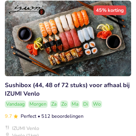
45% korting
Sushibox (44, 48 of 72 stuks) voor afhaal bij
IZUMI Venlo
Vandaag
Morgen
Za
Zo
Ma
Di
Wo
9.7
Perfect
• 512 beoordelingen
IZUMI Venlo
Venlo (1km)