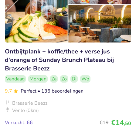
Ontbijtplank + koffie/thee + verse jus
d'orange of Sunday Brunch Plateau bij
Brasserie Beezz
Vandaag
Morgen
Za
Zo
Di
Wo
9.7
Perfect
• 136 beoordelingen
Brasserie Beezz
Venlo (0km)
€14
Verkocht: 66
€19
,50