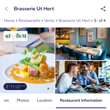
+31208089263
Brasserie Ut Hert
Available until 23:00
Home
Restaurants
Venlo
Brasserie Ut Hert
3- of 4-
ation
Photos
Location
Restaurant Information