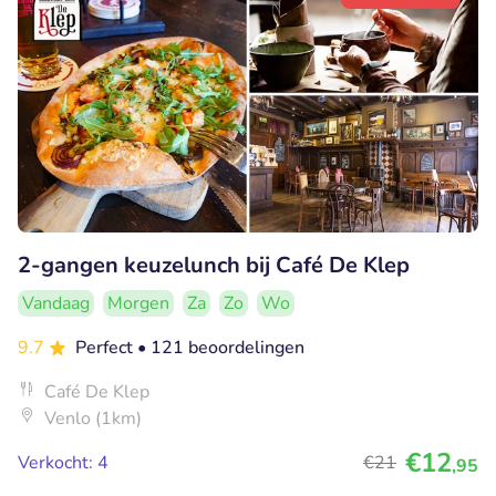
2-gangen keuzelunch bij Café De Klep
Vandaag
Morgen
Za
Zo
Wo
9.7
Perfect
• 121 beoordelingen
Café De Klep
Venlo (1km)
€12
Verkocht: 4
€21
,95