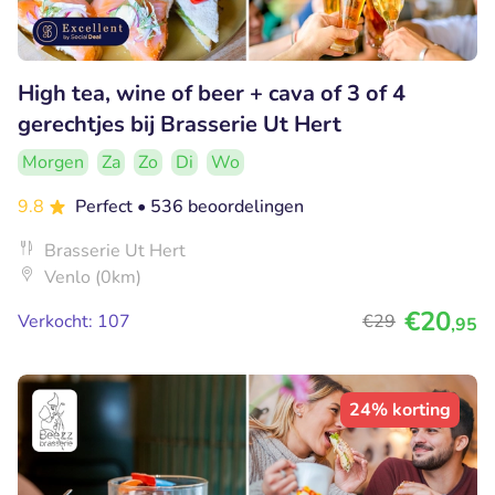
High tea, wine of beer + cava of 3 of 4
gerechtjes bij Brasserie Ut Hert
Morgen
Za
Zo
Di
Wo
9.8
Perfect
• 536 beoordelingen
Brasserie Ut Hert
Venlo (0km)
€20
Verkocht: 107
€29
,95
24% korting