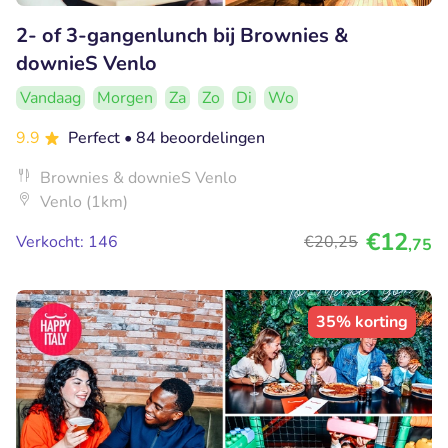
2- of 3-gangenlunch bij Brownies &
downieS Venlo
Vandaag
Morgen
Za
Zo
Di
Wo
9.9
Perfect
• 84 beoordelingen
Brownies & downieS Venlo
Venlo (1km)
€12
Verkocht: 146
€20
,25
,75
35% korting