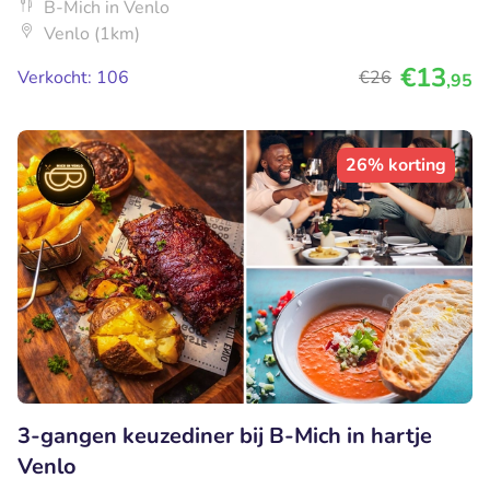
B-Mich in Venlo
Venlo (1km)
€13
Verkocht: 106
€26
,95
26% korting
3-gangen keuzediner bij B-Mich in hartje
Venlo