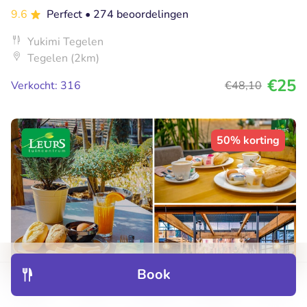
9.6
Perfect
• 274 beoordelingen
Yukimi Tegelen
Tegelen (2km)
€25
Verkocht: 316
€48
,10
50% korting
Book
Discover
Hotels
Restaurants
Bookings
Menu