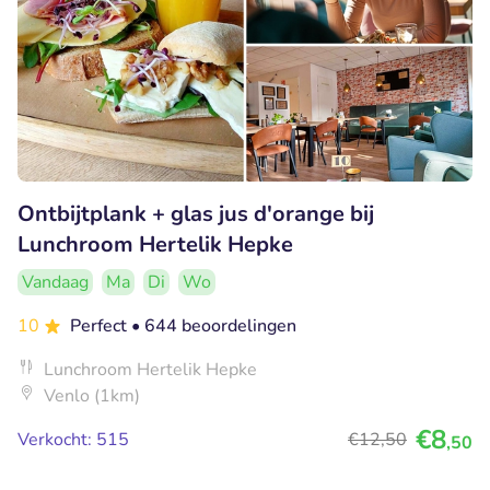
Ontbijtplank + glas jus d'orange bij
Lunchroom Hertelik Hepke
Vandaag
Ma
Di
Wo
10
Perfect
• 644 beoordelingen
Lunchroom Hertelik Hepke
Venlo (1km)
€8
Verkocht: 515
€12
,50
,50