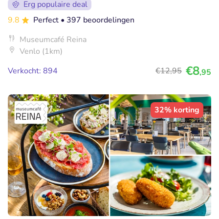
Erg populaire deal
9.8
Perfect
• 397 beoordelingen
Museumcafé Reina
Venlo (1km)
€8
Verkocht: 894
€12
,95
,95
32% korting