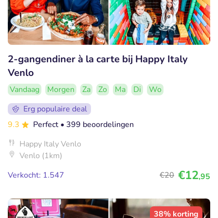
2-gangendiner à la carte bij Happy Italy
Venlo
Vandaag
Morgen
Za
Zo
Ma
Di
Wo
Erg populaire deal
9.3
Perfect
• 399 beoordelingen
Happy Italy Venlo
Venlo (1km)
€12
Verkocht: 1.547
€20
,95
38% korting