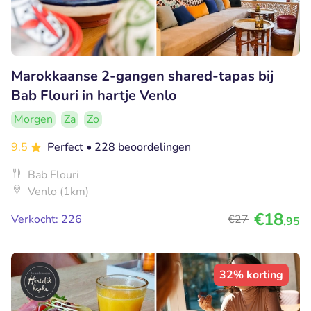
Marokkaanse 2-gangen shared-tapas bij
Bab Flouri in hartje Venlo
Morgen
Za
Zo
9.5
Perfect
• 228 beoordelingen
Bab Flouri
Venlo (1km)
€18
Verkocht: 226
€27
,95
32% korting