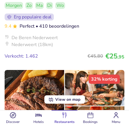
Morgen
Zo
Ma
Di
Wo
Erg populaire deal
9.4
Perfect
• 410 beoordelingen
De Beren Nederweert
Nederweert (18km)
€25
Verkocht: 1.462
€45
,80
,95
32% korting
View on map
Discover
Hotels
Restaurants
Bookings
Menu