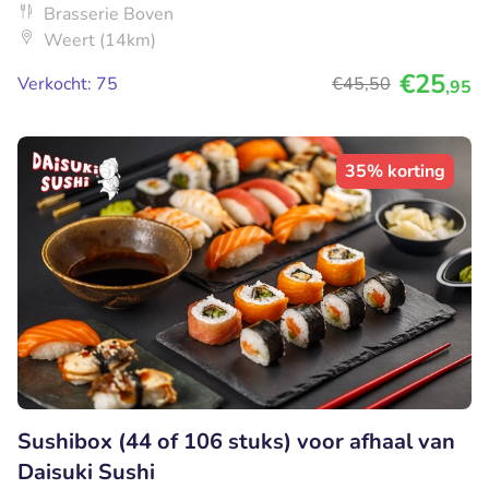
Brasserie Boven
Weert (14km)
€25
Verkocht: 75
€45
,50
,95
35% korting
Sushibox (44 of 106 stuks) voor afhaal van
Daisuki Sushi