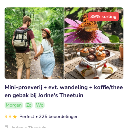
39% korting
Mini-proeverij + evt. wandeling + koffie/thee
en gebak bij Jorine's Theetuin
Morgen
Zo
Wo
9.8
Perfect
• 225 beoordelingen
Jorine's Theetuin