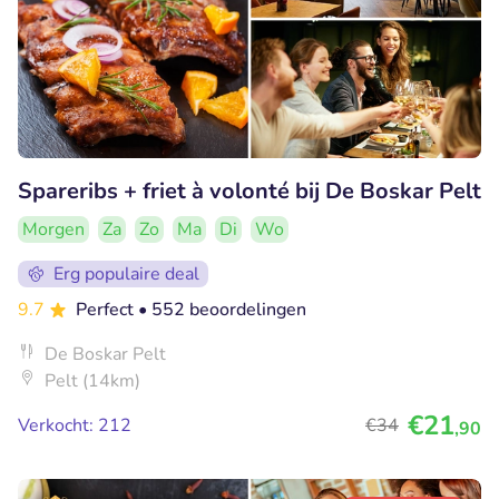
Spareribs + friet à volonté bij De Boskar Pelt
Morgen
Za
Zo
Ma
Di
Wo
Erg populaire deal
9.7
Perfect
• 552 beoordelingen
De Boskar Pelt
Pelt (14km)
€21
Verkocht: 212
€34
,90