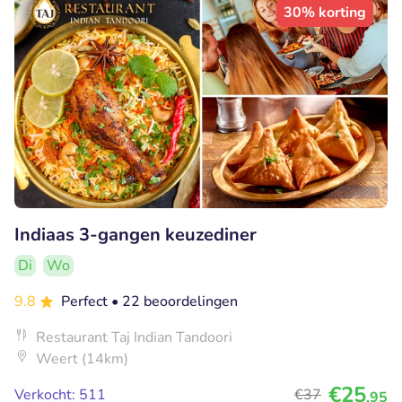
30% korting
Indiaas 3-gangen keuzediner
Di
Wo
9.8
Perfect
• 22 beoordelingen
Restaurant Taj Indian Tandoori
Weert (14km)
€25
Verkocht: 511
€37
,95