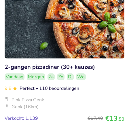
2-gangen pizzadiner (30+ keuzes)
Vandaag
Morgen
Za
Zo
Di
Wo
9.8
Perfect
• 110 beoordelingen
Pink Pizza Genk
Genk (16km)
€13
Verkocht: 1.139
€17
,40
,50