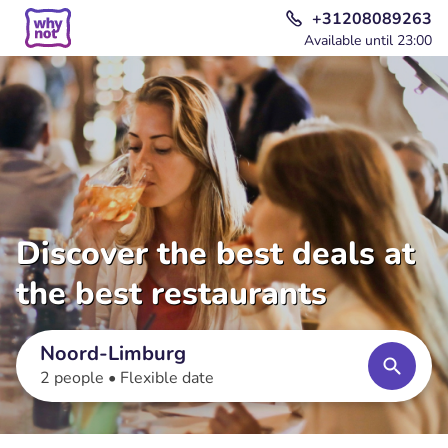
+31208089263
Available until 23:00
Discover the best deals at
the best restaurants
Noord-Limburg
2 people •
Flexible date