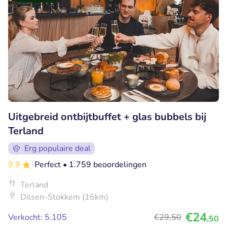
Uitgebreid ontbijtbuffet + glas bubbels bij
Terland
Erg populaire deal
9.9
Perfect
• 1.759 beoordelingen
Terland
Dilsen-Stokkem (16km)
€24
Verkocht: 5.105
€29
,50
,50