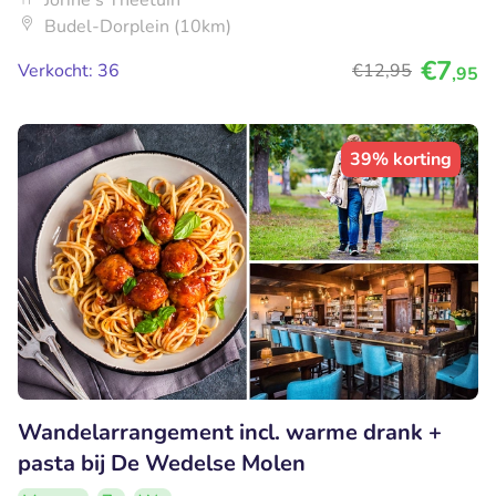
Budel-Dorplein (10km)
€7
Verkocht: 36
€12
,95
,95
39% korting
Wandelarrangement incl. warme drank +
pasta bij De Wedelse Molen