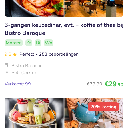
3-gangen keuzediner, evt. + koffie of thee bij
Bistro Baroque
Morgen
Za
Di
Wo
9.8
Perfect
• 253 beoordelingen
Bistro Baroque
Pelt (15km)
€29
Verkocht: 99
€39
,90
,90
20% korting