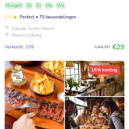
Morgen
Za
Zo
Ma
Wo
9.5
Perfect
• 75 beoordelingen
Daisuki Sushi Weert
Weert (14km)
€29
Verkocht: 109
€44
,50
15% korting