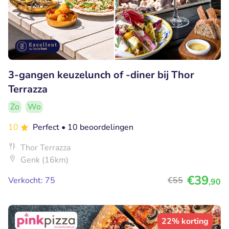
3-gangen keuzelunch of -diner bij Thor
Terrazza
Zo
Wo
10
Perfect
• 10 beoordelingen
Thor Terrazza
Genk (16km)
€39
Verkocht: 75
€55
,90
22% korting