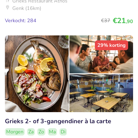
Grieks Restaurant Athos
Genk (16km)
€21
Verkocht: 284
€37
,90
29% korting
Grieks 2- of 3-gangendiner à la carte
Morgen
Za
Zo
Ma
Di