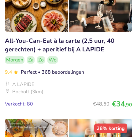
All-You-Can-Eat à la carte (2,5 uur, 40
gerechten) + aperitief bij A LAPIDE
Morgen
Za
Zo
Wo
9.4
Perfect
• 368 beoordelingen
A LAPIDE
Bocholt (3km)
€34
Verkocht: 80
€48
,60
,90
28% korting