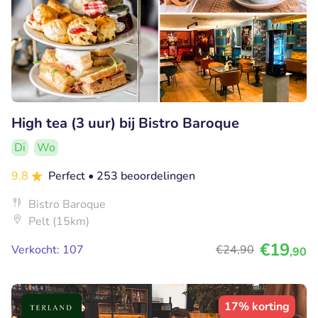
High tea (3 uur) bij Bistro Baroque
Di
Wo
9.8
Perfect
• 253 beoordelingen
Bistro Baroque
Pelt (15km)
€19
Verkocht: 107
€24
,90
,90
17% korting