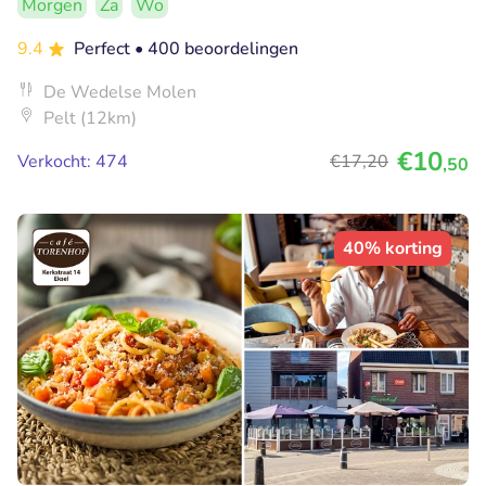
Morgen
Za
Wo
9.4
Perfect
• 400 beoordelingen
De Wedelse Molen
Pelt (12km)
€10
Verkocht: 474
€17
,20
,50
40% korting