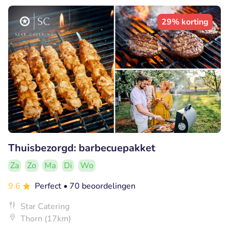
29% korting
Thuisbezorgd: barbecuepakket
Za
Zo
Ma
Di
Wo
9.6
Perfect
• 70 beoordelingen
Star Catering
Thorn (17km)