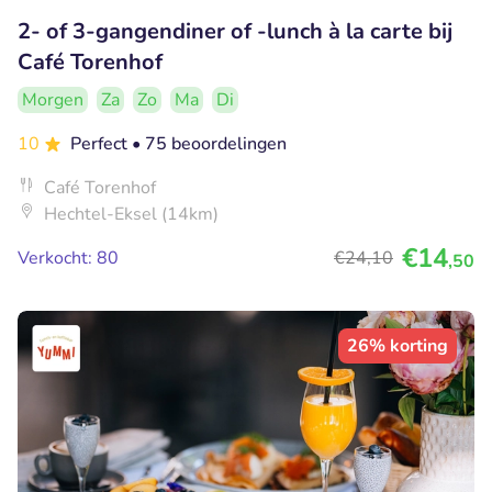
2- of 3-gangendiner of -lunch à la carte bij
Café Torenhof
Morgen
Za
Zo
Ma
Di
10
Perfect
• 75 beoordelingen
Café Torenhof
Hechtel-Eksel (14km)
€14
Verkocht: 80
€24
,10
,50
26% korting