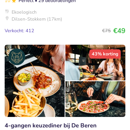
10
Perfect
• 29 beoordelingen
Ekoelogisch
Dilsen-Stokkem (17km)
€49
Verkocht: 412
€75
43% korting
4-gangen keuzediner bij De Beren