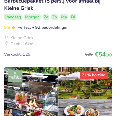
Barbecuepakket (5 pers.) voor afhaal bij
Kleine Griek
Vandaag
Morgen
Za
Zo
Ma
Di
9.8
Perfect
• 92 beoordelingen
Kleine Griek
Genk (16km)
€54
Verkocht: 129
€88
,90
21% korting