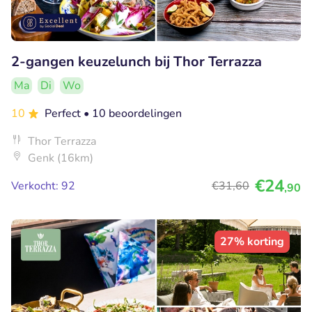
2-gangen keuzelunch bij Thor Terrazza
Ma
Di
Wo
10
Perfect
• 10 beoordelingen
Thor Terrazza
Genk (16km)
€24
Verkocht: 92
€31
,60
,90
27% korting