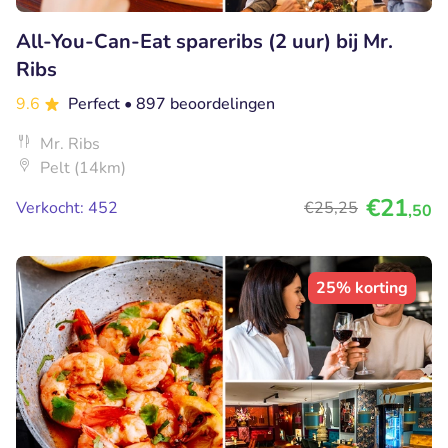
All-You-Can-Eat spareribs (2 uur) bij Mr.
Ribs
9.6
Perfect
• 897 beoordelingen
Mr. Ribs
Pelt (14km)
€21
Verkocht: 452
€25
,25
,50
25% korting