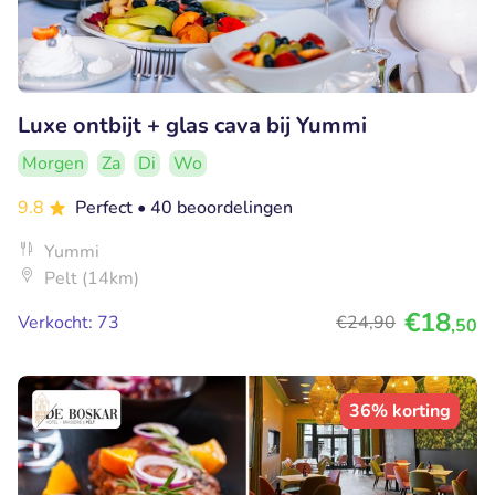
Luxe ontbijt + glas cava bij Yummi
Morgen
Za
Di
Wo
9.8
Perfect
• 40 beoordelingen
Yummi
Pelt (14km)
€18
Verkocht: 73
€24
,90
,50
36% korting