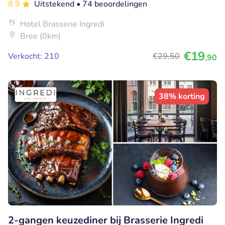
8.9
Uitstekend
• 74 beoordelingen
Hotel Brasserie Ingredi
Bree (0km)
€19
Verkocht: 210
€29
,50
,90
38% korting
2-gangen keuzediner bij Brasserie Ingredi