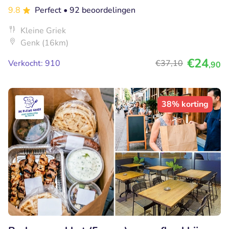
9.8
Perfect
• 92 beoordelingen
Kleine Griek
Genk (16km)
€24
Verkocht: 910
€37
,10
,90
38% korting