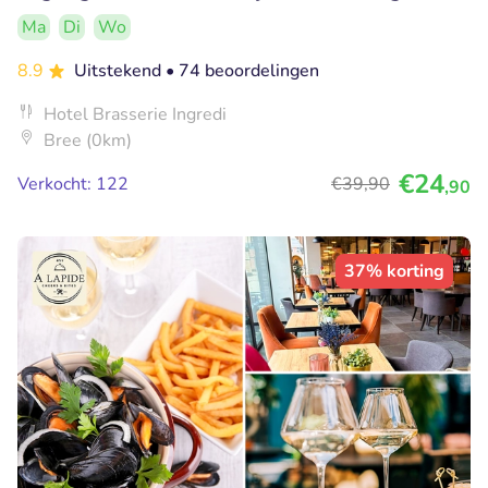
Ma
Di
Wo
8.9
Uitstekend
• 74 beoordelingen
Hotel Brasserie Ingredi
Bree (0km)
€24
Verkocht: 122
€39
,90
,90
37% korting