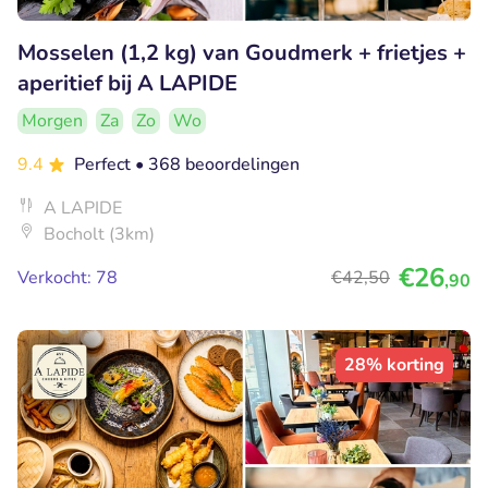
Mosselen (1,2 kg) van Goudmerk + frietjes +
aperitief bij A LAPIDE
Morgen
Za
Zo
Wo
9.4
Perfect
• 368 beoordelingen
A LAPIDE
Bocholt (3km)
€26
Verkocht: 78
€42
,50
,90
28% korting