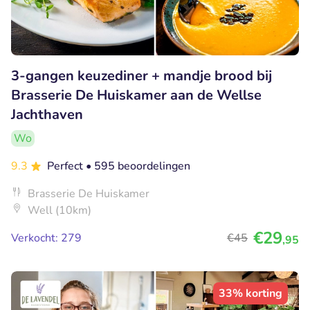
3-gangen keuzediner + mandje brood bij
Brasserie De Huiskamer aan de Wellse
Jachthaven
Wo
9.3
Perfect
• 595 beoordelingen
Brasserie De Huiskamer
Well (10km)
€29
Verkocht: 279
€45
,95
33% korting