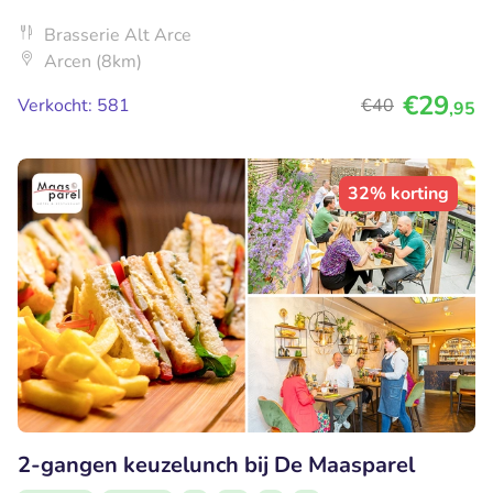
Brasserie Alt Arce
Arcen (8km)
€29
Verkocht: 581
€40
,95
32% korting
2-gangen keuzelunch bij De Maasparel