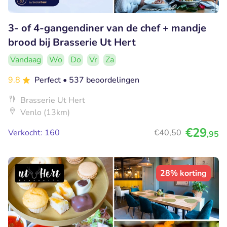
3- of 4-gangendiner van de chef + mandje
brood bij Brasserie Ut Hert
Vandaag
Wo
Do
Vr
Za
9.8
Perfect
• 537 beoordelingen
Brasserie Ut Hert
Venlo (13km)
€29
Verkocht: 160
€40
,50
,95
28% korting