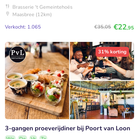
Brasserie 't Gemeintehoës
Maasbree (12km)
€22
Verkocht: 1.065
€35
,05
,95
31% korting
3-gangen proeverijdiner bij Poort van Loon