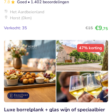
7.8
Goed
• 1.402 beoordelingen
Het Aardbeienland
Horst (0km)
€9
Verkocht: 35
€15
,75
47% korting
Luxe borrelplank + glas wijn of speciaalbier