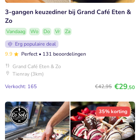
3-gangen keuzediner bij Grand Café Eten &
Zo
Vandaag
Wo
Do
Vr
Za
Erg populaire deal
9.9
Perfect
• 131 beoordelingen
Grand Café Eten & Zo
Tienray (3km)
€29
Verkocht: 165
€42
,95
,50
35% korting