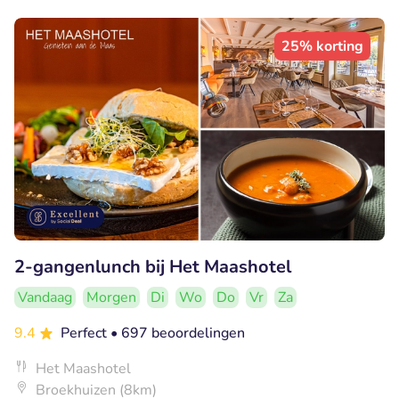
25% korting
2-gangenlunch bij Het Maashotel
Vandaag
Morgen
Di
Wo
Do
Vr
Za
9.4
Perfect
• 697 beoordelingen
Het Maashotel
Broekhuizen (8km)