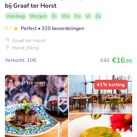
bij Graaf ter Horst
Vandaag
Morgen
Di
Wo
Do
Vr
Za
9.7
Perfect
• 320 beoordelingen
Graaf ter Horst
Horst (0km)
€16
Verkocht: 106
€32
,95
41% korting