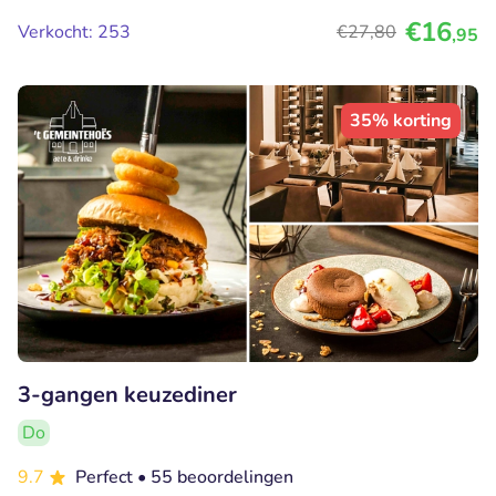
€16
Verkocht: 253
€27
,80
,95
35% korting
3-gangen keuzediner
Do
9.7
Perfect
• 55 beoordelingen