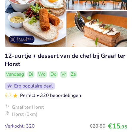
12-uurtje + dessert van de chef bij Graaf ter
Horst
Vandaag
Di
Wo
Do
Vr
Za
Erg populaire deal
9.7
Perfect
• 320 beoordelingen
Graaf ter Horst
Horst (0km)
€15
Verkocht: 320
€23
,50
,95