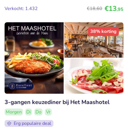
€13
Verkocht: 1.432
€18
,60
,95
38% korting
3-gangen keuzediner bij Het Maashotel
Morgen
Di
Do
Vr
Erg populaire deal