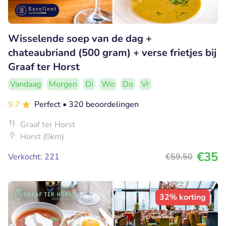
Wisselende soep van de dag +
chateaubriand (500 gram) + verse frietjes bij
Graaf ter Horst
Vandaag
Morgen
Di
Wo
Do
Vr
9.7
Perfect
• 320 beoordelingen
Graaf ter Horst
Horst (0km)
€35
Verkocht: 221
€59
,50
32% korting