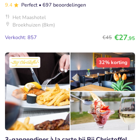
9.4
Perfect
• 697 beoordelingen
Het Maashotel
Broekhuizen (8km)
€27
Verkocht: 857
€45
,95
32% korting
3-gangendiner à la carte bij Bij Christoffel