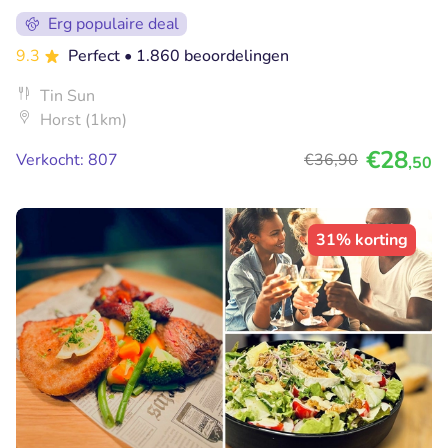
Erg populaire deal
9.3
Perfect
• 1.860 beoordelingen
Tin Sun
Horst (1km)
€28
Verkocht: 807
€36
,90
,50
31% korting