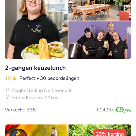
2-gangen keuzelunch
10
Perfect
• 30 beoordelingen
Dagbesteding De Lavendel
Griendtsveen (11km)
€9
Verkocht: 338
€14
,90
,95
25% korting