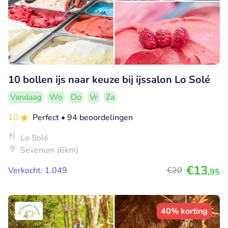
10 bollen ijs naar keuze bij ijssalon Lo Solé
Vandaag
Wo
Do
Vr
Za
10
Perfect
• 94 beoordelingen
Lo Solé
Sevenum (6km)
€13
Verkocht: 1.049
€20
,95
40% korting