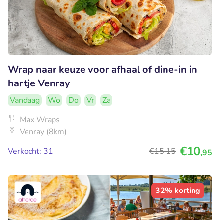
Wrap naar keuze voor afhaal of dine-in in
hartje Venray
Vandaag
Wo
Do
Vr
Za
Max Wraps
Venray (8km)
€10
Verkocht: 31
€15
,15
,95
32% korting