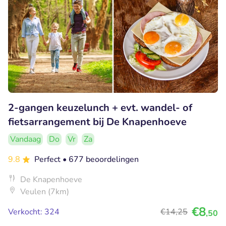
2-gangen keuzelunch + evt. wandel- of
fietsarrangement bij De Knapenhoeve
Vandaag
Do
Vr
Za
9.8
Perfect
• 677 beoordelingen
De Knapenhoeve
Veulen (7km)
€8
Verkocht: 324
€14
,25
,50