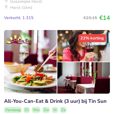
Gossimijne Horst
Horst (1km)
€14
Verkocht: 1.315
€23
,15
23% korting
All-You-Can-Eat & Drink (3 uur) bij Tin Sun
Vandaag
Di
Wo
Do
Vr
Za