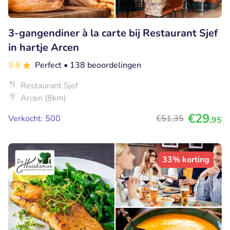
3-gangendiner à la carte bij Restaurant Sjef
in hartje Arcen
9.8
Perfect
• 138 beoordelingen
Restaurant Sjef
Arcen (8km)
€29
Verkocht: 500
€51
,35
,95
33% korting