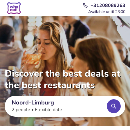
+31208089263
Available until 23:00
Discover the best deals at
the best restaurants
Noord-Limburg
2 people •
Flexible date