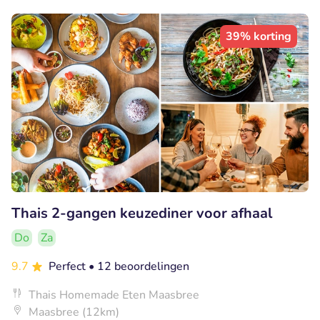
39% korting
Thais 2-gangen keuzediner voor afhaal
Do
Za
9.7
Perfect
• 12 beoordelingen
Thais Homemade Eten Maasbree
Maasbree (12km)