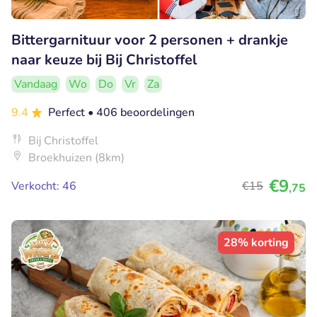
Bittergarnituur voor 2 personen + drankje
naar keuze bij Bij Christoffel
Vandaag
Wo
Do
Vr
Za
9.4
Perfect
• 406 beoordelingen
Bij Christoffel
Broekhuizen (8km)
€9
Verkocht: 46
€15
,75
28% korting