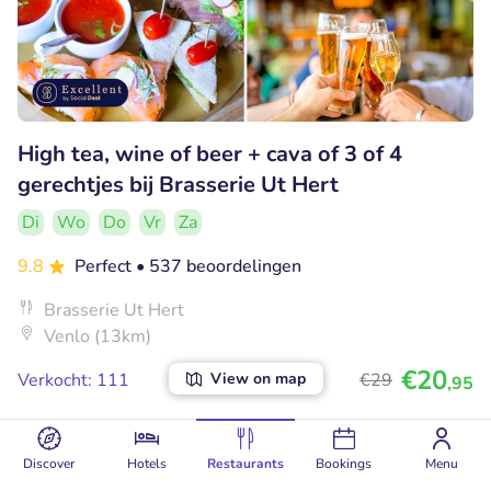
High tea, wine of beer + cava of 3 of 4
gerechtjes bij Brasserie Ut Hert
Di
Wo
Do
Vr
Za
9.8
Perfect
• 537 beoordelingen
Brasserie Ut Hert
Venlo (13km)
€20
View on map
Verkocht: 111
€29
,95
Discover
Hotels
Restaurants
Bookings
Menu
24% korting