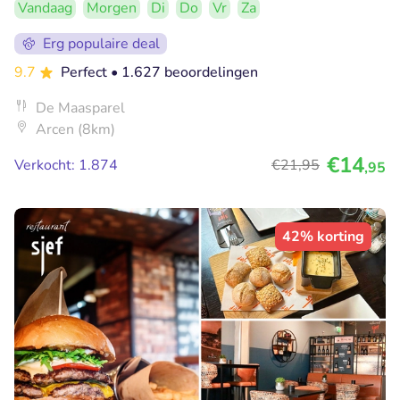
Vandaag
Morgen
Di
Do
Vr
Za
Erg populaire deal
9.7
Perfect
• 1.627 beoordelingen
De Maasparel
Arcen (8km)
€14
Verkocht: 1.874
€21
,95
,95
42% korting