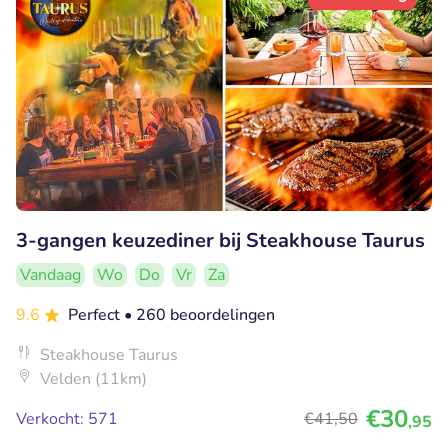
3-gangen keuzediner bij Steakhouse Taurus
Vandaag
Wo
Do
Vr
Za
9.6
Perfect
• 260 beoordelingen
Steakhouse Taurus
Velden (11km)
€30
Verkocht: 571
€41
,50
,95