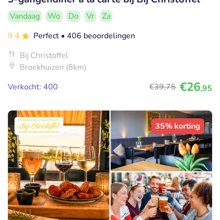
Vandaag
Wo
Do
Vr
Za
9.4
Perfect
• 406 beoordelingen
Bij Christoffel
Broekhuizen (8km)
€26
Verkocht: 400
€39
,75
,95
35% korting