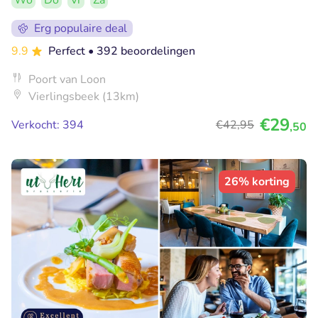
Wo
Do
Vr
Za
Erg populaire deal
9.9
Perfect
• 392 beoordelingen
Poort van Loon
Vierlingsbeek (13km)
€29
Verkocht: 394
€42
,95
,50
26% korting