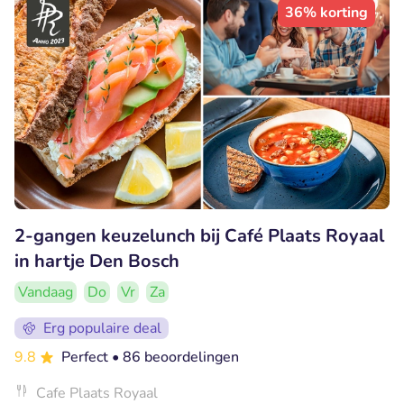
36% korting
2-gangen keuzelunch bij Café Plaats Royaal
in hartje Den Bosch
Vandaag
Do
Vr
Za
Erg populaire deal
9.8
Perfect
• 86 beoordelingen
Cafe Plaats Royaal