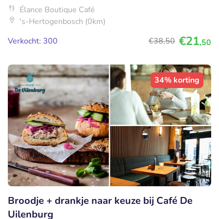
Élance Boutique Café
's-Hertogenbosch (0km)
€21
Verkocht: 300
€38
,50
,50
34% korting
Broodje + drankje naar keuze bij Café De
Uilenburg