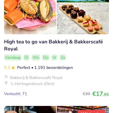
High tea to go van Bakkerij & Bakkerscafé
Royal
Vandaag
Di
Wo
Do
Vr
Za
9.3
Perfect
• 1.191 beoordelingen
Bakkerij & Bakkerscafé Royal
's-Hertogenbosch (0km)
€17
Verkocht: 71
€30
,95