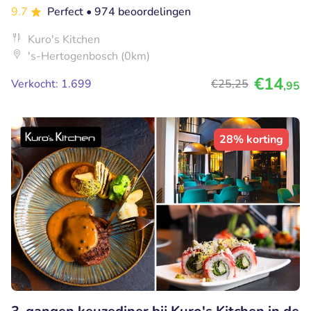
9.7
Perfect
• 974 beoordelingen
Kuro's Kitchen
's-Hertogenbosch (0km)
€14
Verkocht: 1.699
€25
,25
,95
28% korting