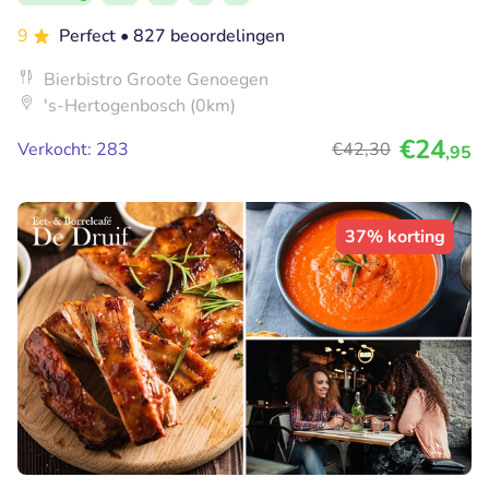
9
Perfect
• 827 beoordelingen
Bierbistro Groote Genoegen
's-Hertogenbosch (0km)
€24
Verkocht: 283
€42
,30
,95
37% korting