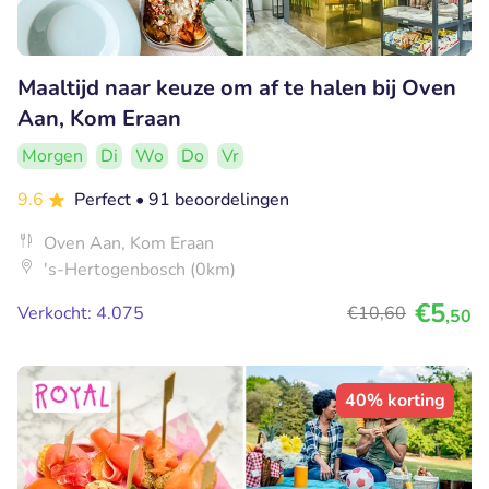
Maaltijd naar keuze om af te halen bij Oven
Aan, Kom Eraan
Morgen
Di
Wo
Do
Vr
9.6
Perfect
• 91 beoordelingen
Oven Aan, Kom Eraan
's-Hertogenbosch (0km)
€5
Verkocht: 4.075
€10
,60
,50
40% korting