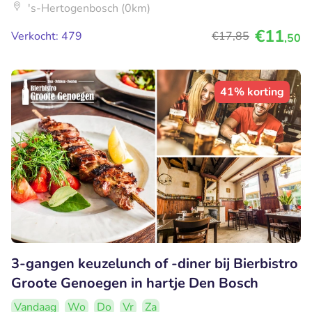
's-Hertogenbosch (0km)
€11
Verkocht: 479
€17
,85
,50
41% korting
3-gangen keuzelunch of -diner bij Bierbistro
Groote Genoegen in hartje Den Bosch
Vandaag
Wo
Do
Vr
Za