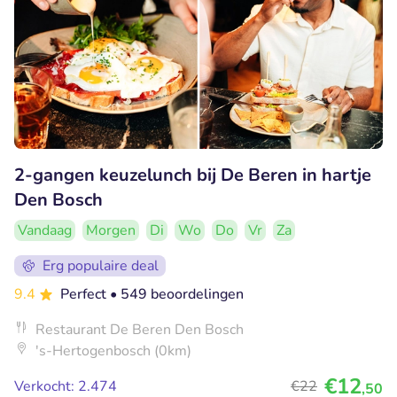
2-gangen keuzelunch bij De Beren in hartje
Den Bosch
Vandaag
Morgen
Di
Wo
Do
Vr
Za
Erg populaire deal
9.4
Perfect
• 549 beoordelingen
Restaurant De Beren Den Bosch
's-Hertogenbosch (0km)
€12
Verkocht: 2.474
€22
,50