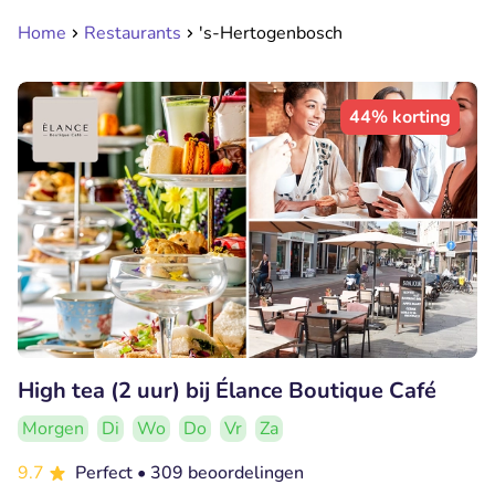
Home
Restaurants
's-Hertogenbosch
44% korting
High tea (2 uur) bij Élance Boutique Café
Morgen
Di
Wo
Do
Vr
Za
9.7
Perfect
• 309 beoordelingen