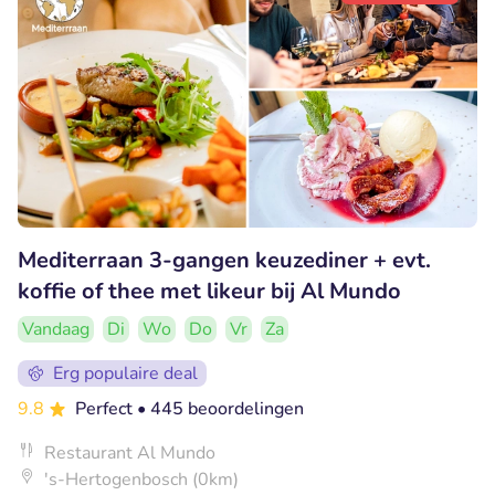
Mediterraan 3-gangen keuzediner + evt.
koffie of thee met likeur bij Al Mundo
Vandaag
Di
Wo
Do
Vr
Za
Erg populaire deal
9.8
Perfect
• 445 beoordelingen
Restaurant Al Mundo
's-Hertogenbosch (0km)