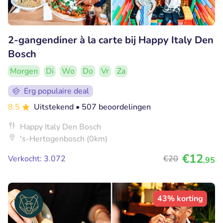
2-gangendiner à la carte bij Happy Italy Den
Bosch
Morgen
Di
Wo
Do
Vr
Za
Erg populaire deal
8.5
Uitstekend
• 507 beoordelingen
Happy Italy Den Bosch
's-Hertogenbosch (0km)
€12
Verkocht: 3.072
€20
,95
43% korting