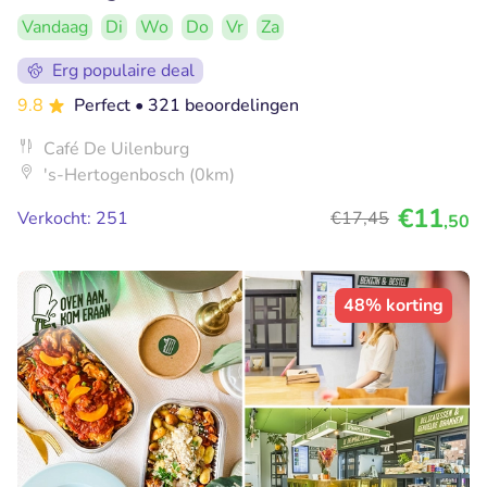
Vandaag
Di
Wo
Do
Vr
Za
Erg populaire deal
9.8
Perfect
• 321 beoordelingen
Café De Uilenburg
's-Hertogenbosch (0km)
€11
Verkocht: 251
€17
,45
,50
48% korting