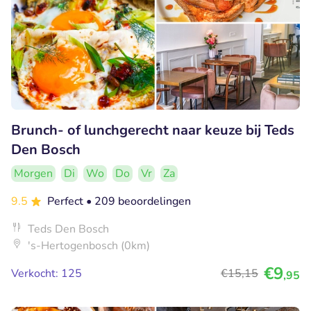
Brunch- of lunchgerecht naar keuze bij Teds
Den Bosch
Morgen
Di
Wo
Do
Vr
Za
9.5
Perfect
• 209 beoordelingen
Teds Den Bosch
's-Hertogenbosch (0km)
€9
Verkocht: 125
€15
,15
,95