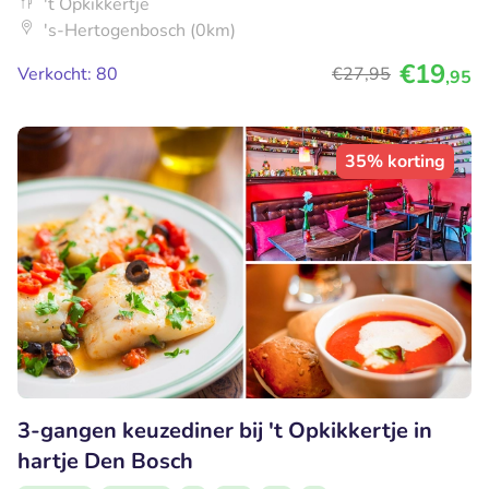
't Opkikkertje
's-Hertogenbosch (0km)
€19
Verkocht: 80
€27
,95
,95
35% korting
3-gangen keuzediner bij 't Opkikkertje in
hartje Den Bosch