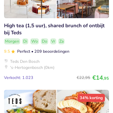
High tea (1,5 uur), shared brunch of ontbijt
bij Teds
Morgen
Di
Wo
Do
Vr
Za
9.5
Perfect
• 209 beoordelingen
Teds Den Bosch
's-Hertogenbosch (0km)
€14
Verkocht: 1.023
€22
,95
,95
34% korting