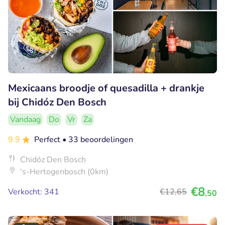
Mexicaans broodje of quesadilla + drankje
bij Chidóz Den Bosch
Vandaag
Do
Vr
Za
9.9
Perfect
• 33 beoordelingen
Chidóz Den Bosch
's-Hertogenbosch (0km)
€8
Verkocht: 341
€12
,65
,50