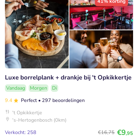
41% korting
Luxe borrelplank + drankje bij 't Opkikkertje
Vandaag
Morgen
Di
9.4
Perfect
• 297 beoordelingen
't Opkikkertje
's-Hertogenbosch (0km)
€9
Verkocht: 258
€16
,75
,95