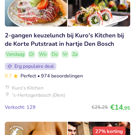
2-gangen keuzelunch bij Kuro's Kitchen bij
de Korte Putstraat in hartje Den Bosch
Vandaag
Di
Wo
Do
Vr
Za
Erg populaire deal
9.7
Perfect
• 974 beoordelingen
Kuro's Kitchen
's-Hertogenbosch (0km)
€14
Verkocht: 129
€25
,25
,95
27% korting