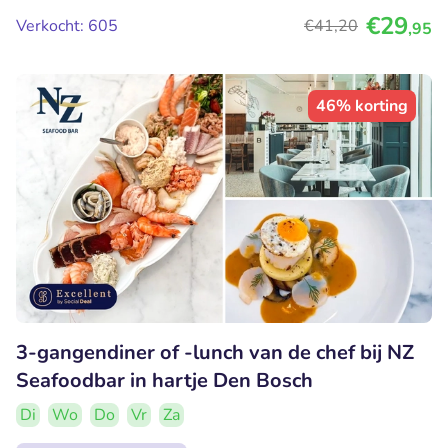
€29
Verkocht: 605
€41
,20
,95
46% korting
3-gangendiner of -lunch van de chef bij NZ
Seafoodbar in hartje Den Bosch
Di
Wo
Do
Vr
Za