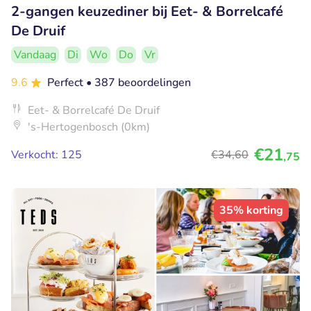
2-gangen keuzediner bij Eet- & Borrelcafé
De Druif
Vandaag
Di
Wo
Do
Vr
9.6
Perfect
• 387 beoordelingen
Eet- & Borrelcafé De Druif
's-Hertogenbosch (0km)
€21
Verkocht: 125
€34
,60
,75
35% korting