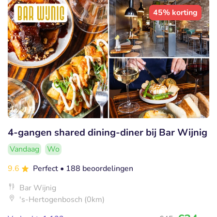
45% korting
4-gangen shared dining-diner bij Bar Wijnig
Vandaag
Wo
9.6
Perfect
• 188 beoordelingen
Bar Wijnig
's-Hertogenbosch (0km)