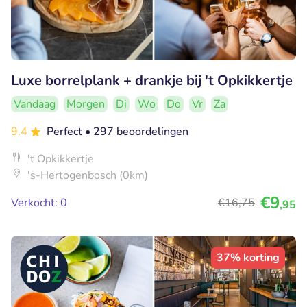
Luxe borrelplank + drankje bij 't Opkikkertje
Vandaag
Morgen
Di
Wo
Do
Vr
Za
9.4
Perfect
• 297 beoordelingen
't Opkikkertje
's-Hertogenbosch (0km)
€9
Verkocht: 0
€16
,75
,95
37% korting