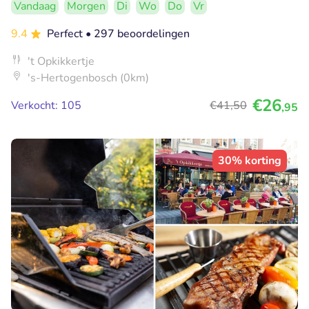
Vandaag
Morgen
Di
Wo
Do
Vr
9.4
Perfect
• 297 beoordelingen
't Opkikkertje
's-Hertogenbosch (0km)
€26
Verkocht: 105
€41
,50
,95
30% korting