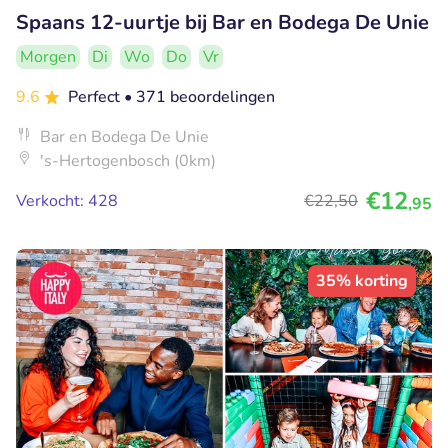
Spaans 12-uurtje bij Bar en Bodega De Unie
Morgen
Di
Wo
Do
Vr
9.6
Perfect
• 371 beoordelingen
Bar en Bodega De Unie
's-Hertogenbosch (0km)
€12
Verkocht: 428
€22
,50
,95
35% korting