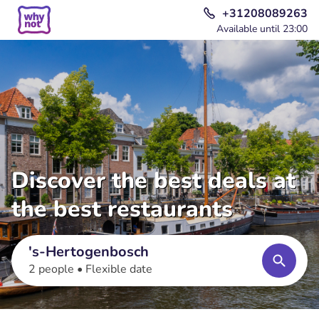
+31208089263
Available until 23:00
Discover the best deals at
the best restaurants
's-Hertogenbosch
2 people •
Flexible date