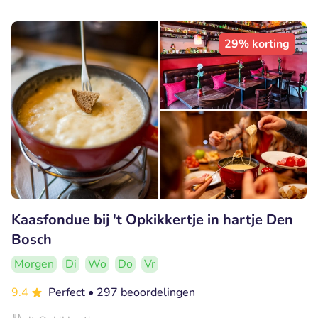
29% korting
Kaasfondue bij 't Opkikkertje in hartje Den
Bosch
Morgen
Di
Wo
Do
Vr
9.4
Perfect
• 297 beoordelingen