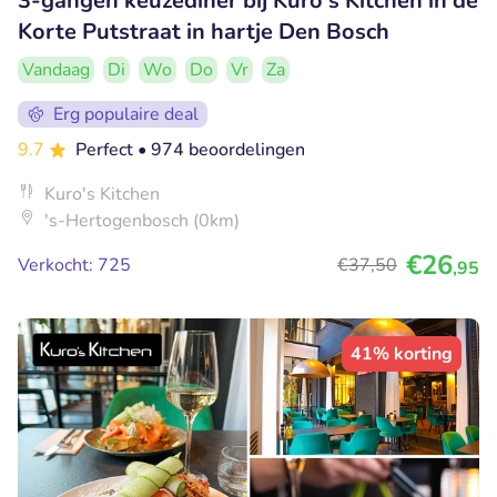
3-gangen keuzediner bij Kuro's Kitchen in de
Korte Putstraat in hartje Den Bosch
Vandaag
Di
Wo
Do
Vr
Za
Erg populaire deal
9.7
Perfect
• 974 beoordelingen
Kuro's Kitchen
's-Hertogenbosch (0km)
€26
Verkocht: 725
€37
,50
,95
41% korting