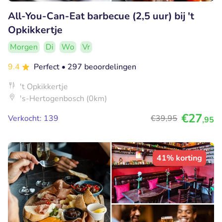
All-You-Can-Eat barbecue (2,5 uur) bij 't
Opkikkertje
Morgen
Di
Wo
Vr
9.4
Perfect
• 297 beoordelingen
't Opkikkertje
's-Hertogenbosch (0km)
€27
Verkocht: 139
€39
,95
,95
41% korting