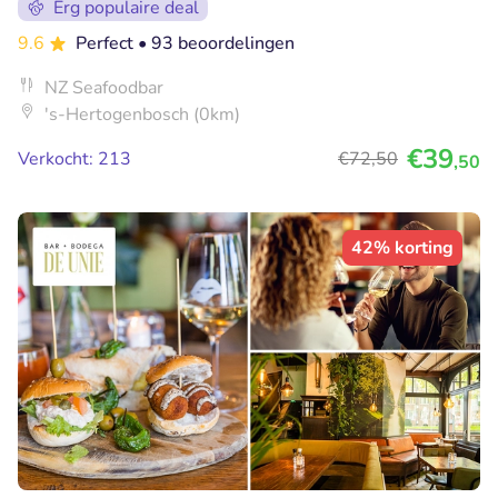
Erg populaire deal
9.6
Perfect
• 93 beoordelingen
NZ Seafoodbar
's-Hertogenbosch (0km)
€39
Verkocht: 213
€72
,50
,50
42% korting