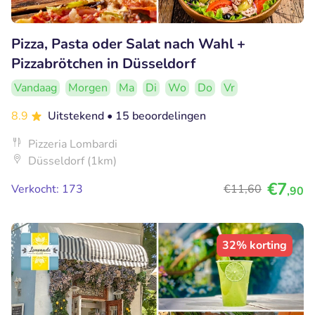
Pizza, Pasta oder Salat nach Wahl +
Pizzabrötchen in Düsseldorf
Vandaag
Morgen
Ma
Di
Wo
Do
Vr
8.9
Uitstekend
• 15 beoordelingen
Pizzeria Lombardi
Düsseldorf (1km)
€7
Verkocht: 173
€11
,60
,90
32% korting