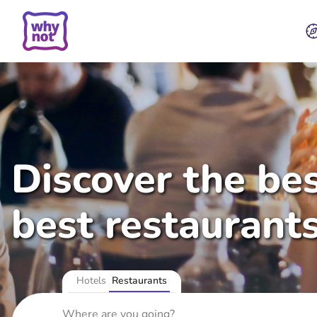
Discover the bes
best restaurant
Hotels
Restaurants
Where are you going?