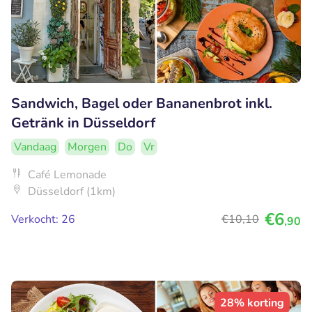
Sandwich, Bagel oder Bananenbrot inkl.
Getränk in Düsseldorf
Vandaag
Morgen
Do
Vr
Café Lemonade
Düsseldorf (1km)
€6
Verkocht: 26
€10
,10
,90
28% korting