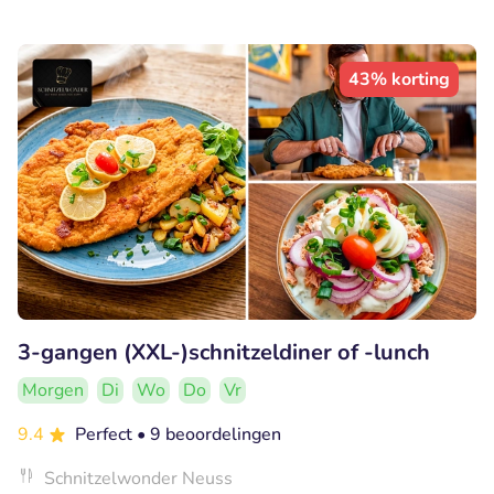
43% korting
3-gangen (XXL-)schnitzeldiner of -lunch
Morgen
Di
Wo
Do
Vr
9.4
Perfect
• 9 beoordelingen
Schnitzelwonder Neuss