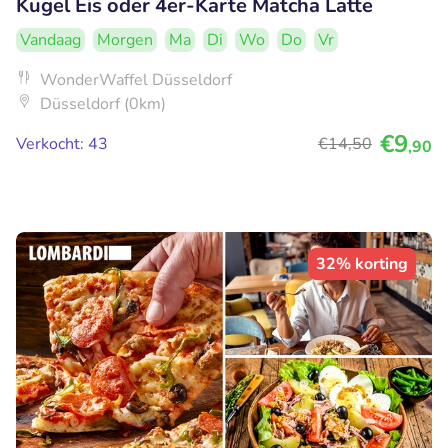
Kugel Eis oder 4er-Karte Matcha Latte
Vandaag
Morgen
Ma
Di
Wo
Do
Vr
WonderWaffel Düsseldorf
Düsseldorf (0km)
€9
Verkocht: 43
€14
,50
,90
32% korting