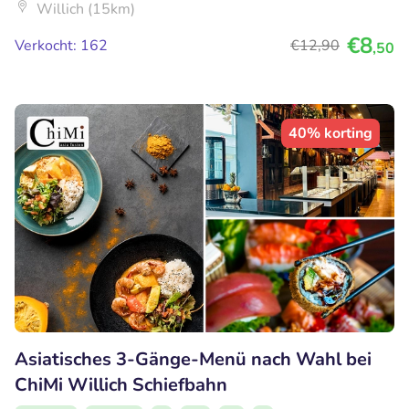
Willich (15km)
€8
Verkocht: 162
€12
,90
,50
40% korting
Asiatisches 3-Gänge-Menü nach Wahl bei
ChiMi Willich Schiefbahn