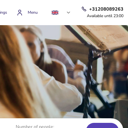
+31208089263
ings
Menu
Available until 23:00
Number of people: