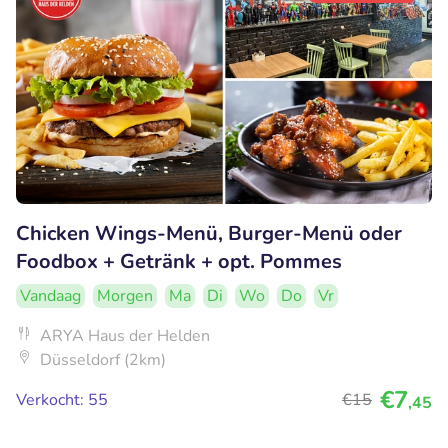
Chicken Wings-Menü, Burger-Menü oder
Foodbox + Getränk + opt. Pommes
Vandaag
Morgen
Ma
Di
Wo
Do
Vr
ARYA Haus der Helden
Düsseldorf (2km)
€7
Verkocht: 55
€15
,45