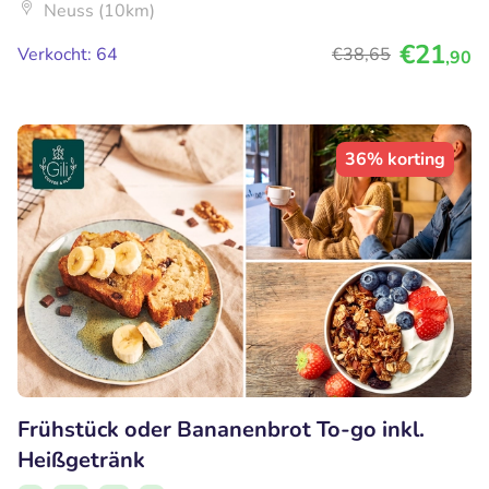
Neuss (10km)
€21
Verkocht: 64
€38
,65
,90
36% korting
Frühstück oder Bananenbrot To-go inkl.
Heißgetränk