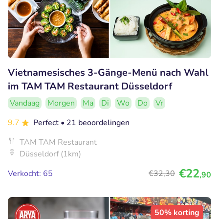
Vietnamesisches 3-Gänge-Menü nach Wahl
im TAM TAM Restaurant Düsseldorf
Vandaag
Morgen
Ma
Di
Wo
Do
Vr
9.7
Perfect
• 21 beoordelingen
TAM TAM Restaurant
Düsseldorf (1km)
€22
Verkocht: 65
€32
,30
,90
50% korting