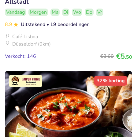
Altstadt
Vandaag
Morgen
Ma
Di
Wo
Do
Vr
8.9
Uitstekend
• 19 beoordelingen
Café Lisboa
Düsseldorf (0km)
€5
Verkocht: 146
€8
,60
,50
32% korting