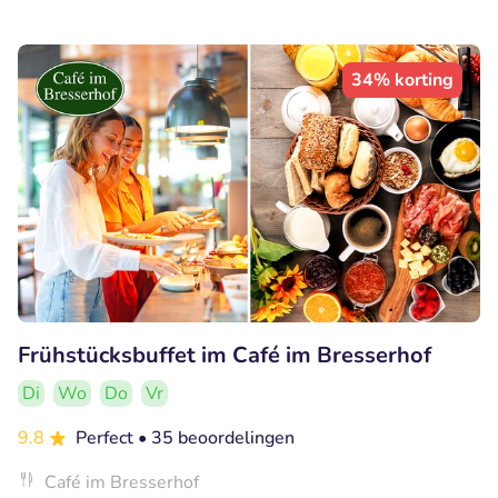
34% korting
Frühstücksbuffet im Café im Bresserhof
Di
Wo
Do
Vr
9.8
Perfect
• 35 beoordelingen
Café im Bresserhof