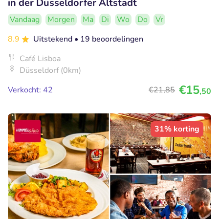
in der Düsseldorfer Altstadt
Vandaag
Morgen
Ma
Di
Wo
Do
Vr
8.9
Uitstekend
• 19 beoordelingen
Café Lisboa
Düsseldorf (0km)
€15
Verkocht: 42
€21
,85
,50
31% korting