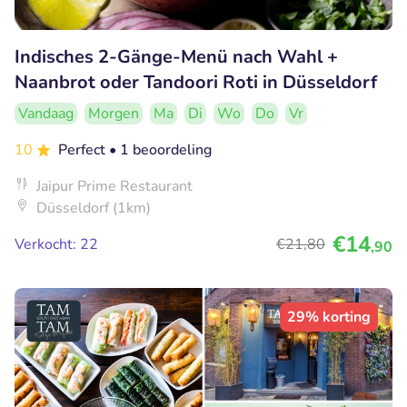
Indisches 2-Gänge-Menü nach Wahl +
Naanbrot oder Tandoori Roti in Düsseldorf
Vandaag
Morgen
Ma
Di
Wo
Do
Vr
10
Perfect
• 1 beoordeling
Jaipur Prime Restaurant
Düsseldorf (1km)
€14
Verkocht: 22
€21
,80
,90
29% korting