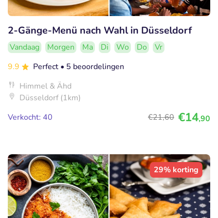
2-Gänge-Menü nach Wahl in Düsseldorf
Vandaag
Morgen
Ma
Di
Wo
Do
Vr
9.9
Perfect
• 5 beoordelingen
Himmel & Ähd
Düsseldorf (1km)
€14
Verkocht: 40
€21
,60
,90
29% korting