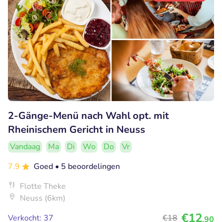
2-Gänge-Menü nach Wahl opt. mit
Rheinischem Gericht in Neuss
Vandaag
Ma
Di
Wo
Do
Vr
7.9
Goed
• 5 beoordelingen
Flotte Theke
Neuss (6km)
€12
Verkocht: 37
€18
,90