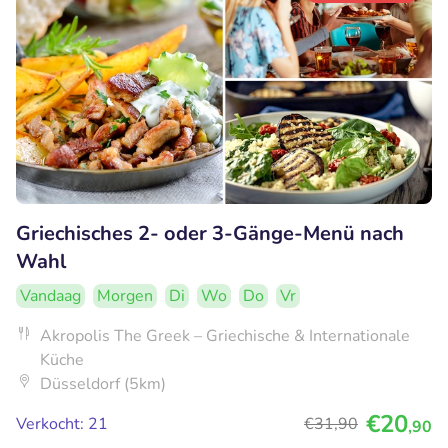
Griechisches 2- oder 3-Gänge-Menü nach
Wahl
Vandaag
Morgen
Di
Wo
Do
Vr
Akropolis The Greek – Griechische & Internationale
Küche
Düsseldorf (5km)
€20
Verkocht: 21
€31
,90
,90