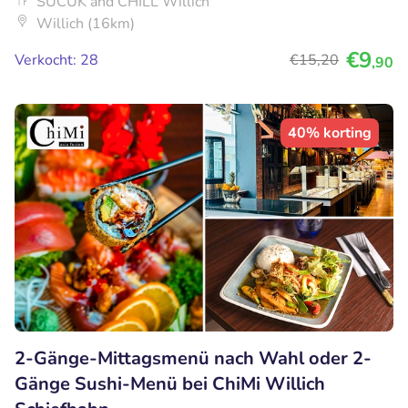
SUCUK and CHILL Willich
Willich (16km)
€9
Verkocht: 28
€15
,20
,90
40% korting
2-Gänge-Mittagsmenü nach Wahl oder 2-
Gänge Sushi-Menü bei ChiMi Willich