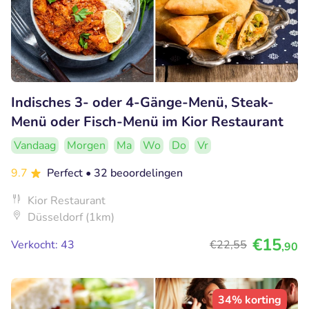
Indisches 3- oder 4-Gänge-Menü, Steak-
Menü oder Fisch-Menü im Kior Restaurant
Vandaag
Morgen
Ma
Wo
Do
Vr
9.7
Perfect
• 32 beoordelingen
Kior Restaurant
Düsseldorf (1km)
€15
Verkocht: 43
€22
,55
,90
34% korting