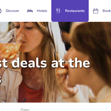
Discover
Hotels
Restaurants
Book
t deals at the
s
Date: