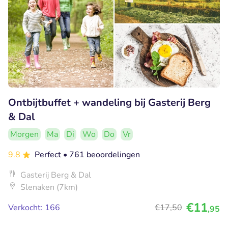
Ontbijtbuffet + wandeling bij Gasterij Berg
& Dal
Morgen
Ma
Di
Wo
Do
Vr
9.8
Perfect
• 761 beoordelingen
Gasterij Berg & Dal
Slenaken (7km)
€11
Verkocht: 166
€17
,50
,95