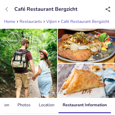
+31208089263
Café Restaurant Bergzicht
Available until 23:00
Home
Restaurants
Vijlen
Café Restaurant Bergzicht
ation
Photos
Location
Restaurant Information