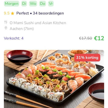
Morgen
Di
Wo
Do
Vr
9.5
Perfect
• 34 beoordelingen
O Mami Sushi und Asian Kitchen
Aachen (7km)
€12
Verkocht: 4
€17
,50
31% korting