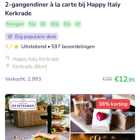
2-gangendiner à la carte bij Happy Italy
Kerkrade
Morgen
Ma
Di
Wo
Do
Vr
Erg populaire deal
8.7
Uitstekend
• 597 beoordelingen
Happy Italy Kerkrade
Kerkrade (8km)
€12
Verkocht: 2.993
€20
,95
38% korting