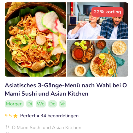
22% korting
Asiatisches 3-Gänge-Menü nach Wahl bei O
Mami Sushi und Asian Kitchen
Morgen
Di
Wo
Do
Vr
9.5
Perfect
• 34 beoordelingen
O Mami Sushi und Asian Kitchen