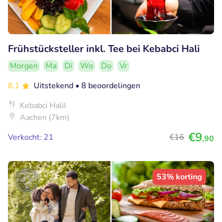
Frühstücksteller inkl. Tee bei Kebabci Hali
Morgen
Ma
Di
Wo
Do
Vr
8.1
Uitstekend
• 8 beoordelingen
Kebabci Halil
Aachen (7km)
€9
Verkocht: 21
€16
,90
53% korting