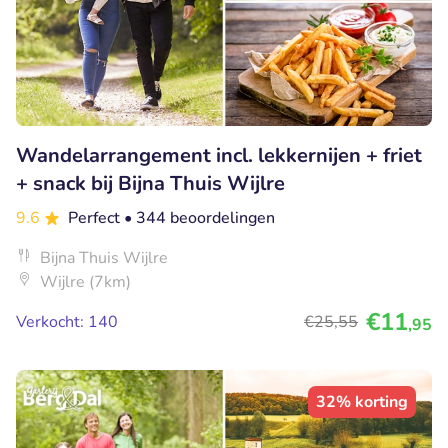
Wandelarrangement incl. lekkernijen + friet
+ snack bij Bijna Thuis Wijlre
9.6
Perfect
• 344 beoordelingen
Bijna Thuis Wijlre
Wijlre (7km)
€11
Verkocht: 140
€25
,55
,95
32% korting