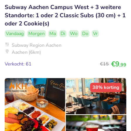
Subway Aachen Campus West + 3 weitere
Standorte: 1 oder 2 Classic Subs (30 cm) + 1
oder 2 Cookie(s)
Vandaag
Morgen
Ma
Di
Wo
Do
Vr
Subway Region Aachen
Aachen (6km)
€9
Verkocht: 61
€15
,99
38% korting