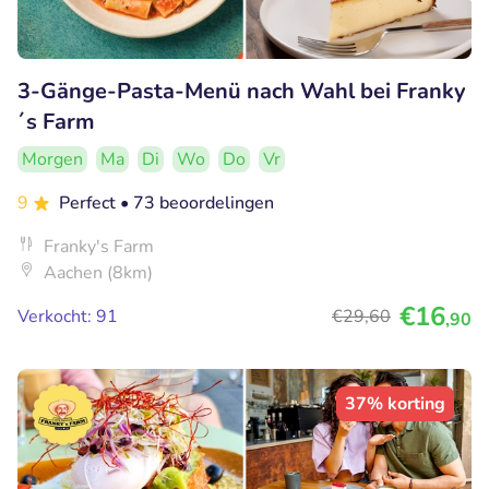
3-Gänge-Pasta-Menü nach Wahl bei Franky
´s Farm
Morgen
Ma
Di
Wo
Do
Vr
9
Perfect
• 73 beoordelingen
Franky's Farm
Aachen (8km)
€16
Verkocht: 91
€29
,60
,90
37% korting