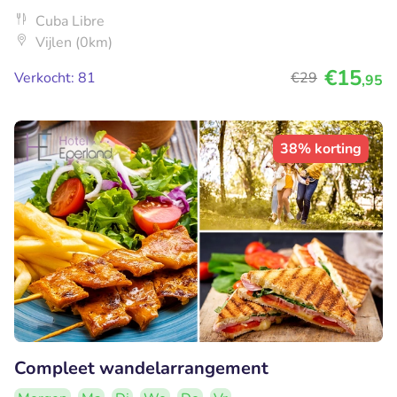
Cuba Libre
Vijlen (0km)
€15
Verkocht: 81
€29
,95
38% korting
Compleet wandelarrangement