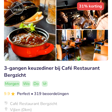
31% korting
3-gangen keuzediner bij Café Restaurant
Bergzicht
Morgen
Wo
Do
Vr
9.9
Perfect
• 319 beoordelingen
Café Restaurant Bergzicht
Vijlen (0km)