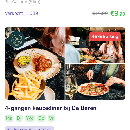
Aachen (8km)
€9
Verkocht: 1.039
€16
,90
,90
46% korting
4-gangen keuzediner bij De Beren
Ma
Di
Wo
Do
Vr
Erg populaire deal