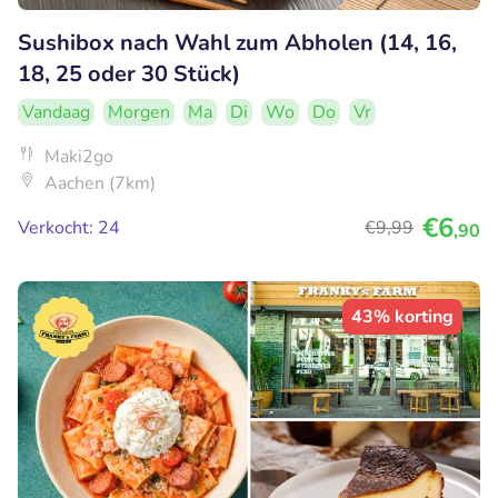
Sushibox nach Wahl zum Abholen (14, 16,
18, 25 oder 30 Stück)
Vandaag
Morgen
Ma
Di
Wo
Do
Vr
Maki2go
Aachen (7km)
€6
Verkocht: 24
€9
,99
,90
43% korting