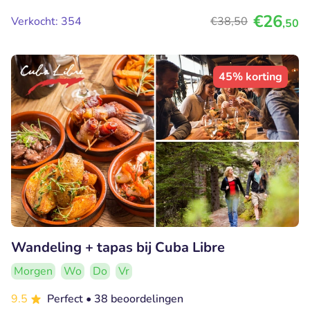
€26
Verkocht: 354
€38
,50
,50
45% korting
Wandeling + tapas bij Cuba Libre
Morgen
Wo
Do
Vr
9.5
Perfect
• 38 beoordelingen