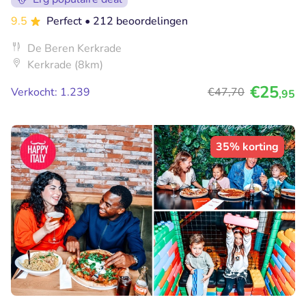
9.5
Perfect
• 212 beoordelingen
De Beren Kerkrade
Kerkrade (8km)
€25
Verkocht: 1.239
€47
,70
,95
35% korting