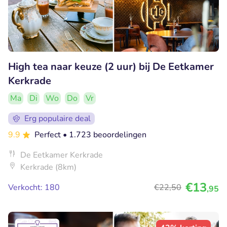
High tea naar keuze (2 uur) bij De Eetkamer
Kerkrade
Ma
Di
Wo
Do
Vr
Erg populaire deal
9.9
Perfect
• 1.723 beoordelingen
De Eetkamer Kerkrade
Kerkrade (8km)
€13
Verkocht: 180
€22
,50
,95