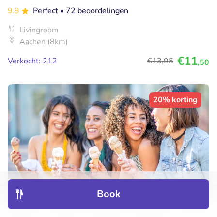
9.9
Perfect
• 72 beoordelingen
Livingroom
Aachen (8km)
€11
Verkocht: 212
€13
,95
,50
20% korting
Book
Discover
Hotels
Restaurants
Bookings
Menu