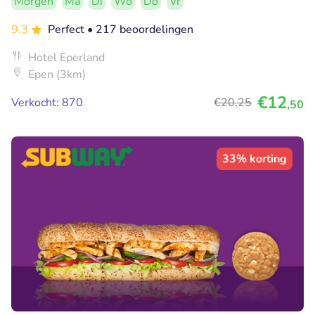
Morgen
Ma
Di
Wo
Do
Vr
9.3
Perfect
• 217 beoordelingen
Hotel Eperland
Epen (3km)
€12
Verkocht: 870
€20
,25
,50
33% korting