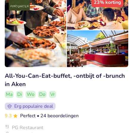
23% korting
All-You-Can-Eat-buffet, -ontbijt of -brunch
in Aken
Ma
Di
Wo
Do
Vr
Erg populaire deal
9.3
Perfect
• 24 beoordelingen
PG Restaurant