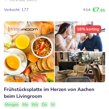
Kerkrade (8km)
€7
Verkocht: 177
€14
,95
18% korting
Frühstücksplatte im Herzen von Aachen
beim Livingroom
Morgen
Ma
Wo
Do
Vr