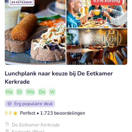
43% korting
Lunchplank naar keuze bij De Eetkamer
Kerkrade
Ma
Di
Wo
Do
Vr
Erg populaire deal
9.9
Perfect
• 1.723 beoordelingen
De Eetkamer Kerkrade