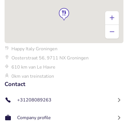
Happy Italy Groningen
Oosterstraat 56, 9711 NX Groningen
610 km van Le Havre
0km van treinstation
Contact
+31208089263
Company profile