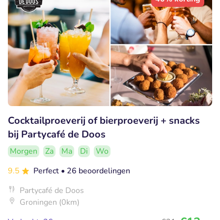
Cocktailproeverij of bierproeverij + snacks
bij Partycafé de Doos
Morgen
Za
Ma
Di
Wo
9.5
Perfect
• 26 beoordelingen
Partycafé de Doos
Groningen (0km)