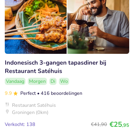
Indonesisch 3-gangen tapasdiner bij
Restaurant Satéhuis
Vandaag
Morgen
Di
Wo
9.9
Perfect
• 416 beoordelingen
Restaurant Satéhuis
Groningen (0km)
€25
Verkocht: 138
€41
,90
,95