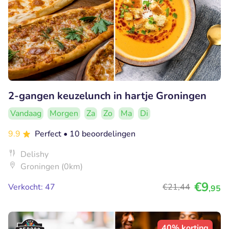
2-gangen keuzelunch in hartje Groningen
Vandaag
Morgen
Za
Zo
Ma
Di
9.9
Perfect
• 10 beoordelingen
Delishy
Groningen (0km)
€9
Verkocht: 47
€21
,44
,95
40% korting