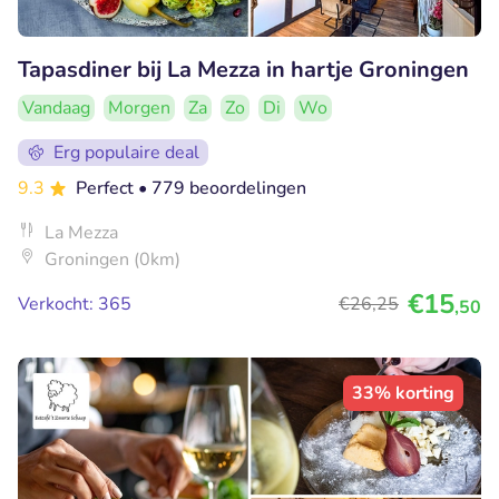
Tapasdiner bij La Mezza in hartje Groningen
Vandaag
Morgen
Za
Zo
Di
Wo
Erg populaire deal
9.3
Perfect
• 779 beoordelingen
La Mezza
Groningen (0km)
€15
Verkocht: 365
€26
,25
,50
33% korting