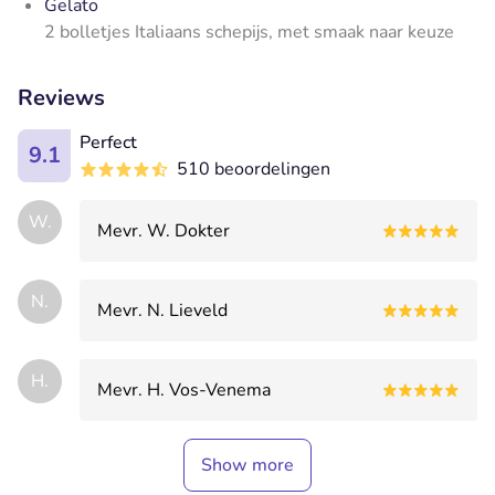
Gelato
2 bolletjes Italiaans schepijs, met smaak naar keuze
Reviews
Perfect
9.1
510 beoordelingen
W.
Mevr. W. Dokter
N.
Mevr. N. Lieveld
H.
Mevr. H. Vos-Venema
Show more