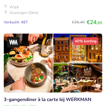
Wijck
Groningen (0km)
€24
Verkocht: 487
€39
,40
,95
40% korting
3-gangendiner à la carte bij WERKMAN