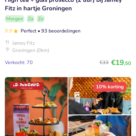
Fitz in hartje Groningen
Morgen
Za
Zo
9.9
Perfect
• 93 beoordelingen
Jamey Fitz
Groningen (0km)
€19
Verkocht: 70
€33
,50
10% korting