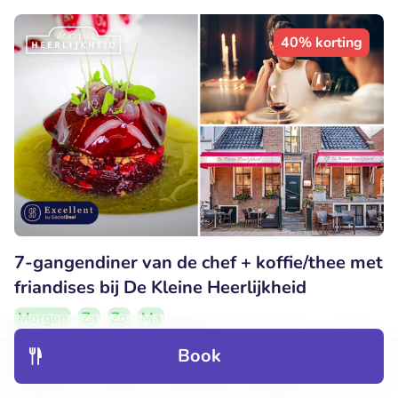
40% korting
7-gangendiner van de chef + koffie/thee met
friandises bij De Kleine Heerlijkheid
Morgen
Za
Zo
Ma
Erg populaire deal
Book
Discover
Hotels
Restaurants
Bookings
Menu
9.8
Perfect
• 26 beoordelingen