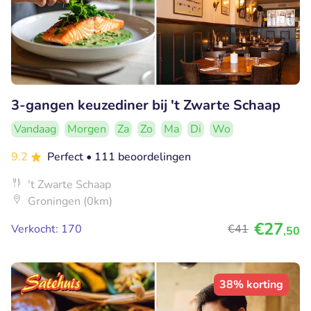
3-gangen keuzediner bij 't Zwarte Schaap
Vandaag
Morgen
Za
Zo
Ma
Di
Wo
9.2
Perfect
• 111 beoordelingen
't Zwarte Schaap
Groningen (0km)
€27
Verkocht: 170
€41
,50
38% korting