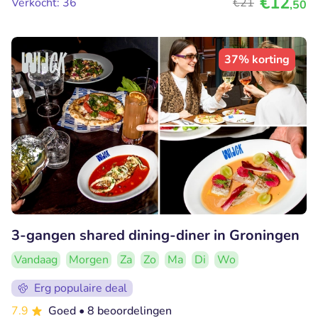
€12
Verkocht: 36
€21
,50
37% korting
3-gangen shared dining-diner in Groningen
Vandaag
Morgen
Za
Zo
Ma
Di
Wo
Erg populaire deal
7.9
Goed
• 8 beoordelingen