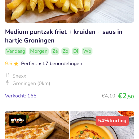
Medium puntzak friet + kruiden + saus in
hartje Groningen
Vandaag
Morgen
Za
Zo
Di
Wo
9.6
Perfect
• 17 beoordelingen
Snexx
Groningen (0km)
€2
Verkocht: 165
€4
,10
,50
54% korting