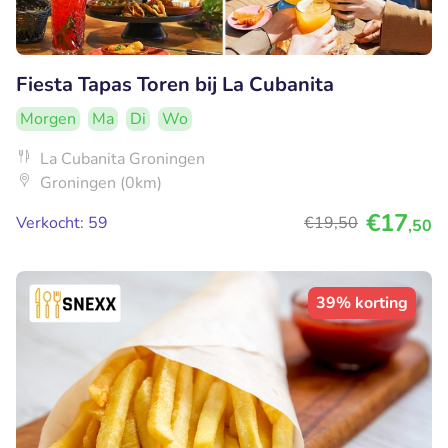
Fiesta Tapas Toren bij La Cubanita
Morgen
Ma
Di
Wo
La Cubanita Groningen
Groningen (0km)
€17
Verkocht: 59
€19
,50
,50
39% korting