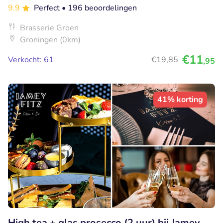
9.9
Perfect
• 196 beoordelingen
Brasserie Groen
Groningen (0km)
€11
Verkocht: 61
€19
,85
,95
41% korting
High tea + glas prosecco (2 uur) bij Jamey