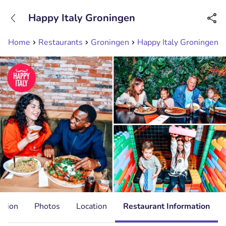
+31208089263
Happy Italy Groningen
Available until 23:00
Home
Restaurants
Groningen
Happy Italy Groningen
ation
Photos
Location
Restaurant Information