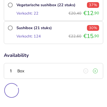
Vegetarische sushibox (22 stuks)
37%
€12
,90
Verkocht: 22
€20,40
Sushibox (21 stuks)
30%
€15
,90
Verkocht: 124
€22,60
Availability
1
Box