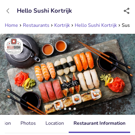
+31208089263
Hello Sushi Kortrijk
Available until 23:00
Home
Restaurants
Kortrijk
Hello Sushi Kortrijk
Sushib
ation
Photos
Location
Restaurant Information