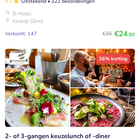
8.7
Uitstekend
• 322 beoordelingen
D-Hotel
Kortrijk (3km)
€24
Verkocht: 147
€35
,90
36% korting
2- of 3-gangen keuzelunch of -diner