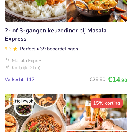
2- of 3-gangen keuzediner bij Masala
Express
9.3
Perfect
• 39 beoordelingen
Masala Express
Kortrijk (2km)
€14
Verkocht: 117
€25
,50
,90
15% korting