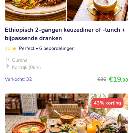
Ethiopisch 2-gangen keuzediner of -lunch +
bijpassende dranken
10
Perfect
• 6 beoordelingen
Gursha
Kortrijk (0km)
€19
Verkocht: 32
€35
,90
43% korting