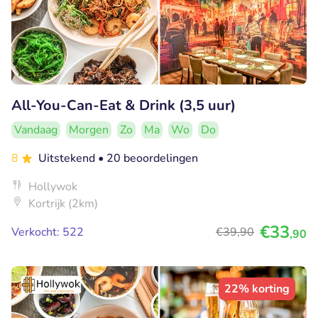
All-You-Can-Eat & Drink (3,5 uur)
Vandaag
Morgen
Zo
Ma
Wo
Do
8
Uitstekend
• 20 beoordelingen
Hollywok
Kortrijk (2km)
€33
Verkocht: 522
€39
,90
,90
22% korting