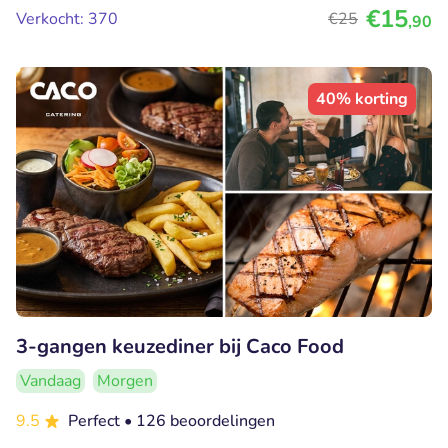
€15
Verkocht: 370
€25
,90
40% korting
3-gangen keuzediner bij Caco Food
Vandaag
Morgen
9.5
Perfect
• 126 beoordelingen