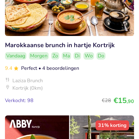
Marokkaanse brunch in hartje Kortrijk
Vandaag
Morgen
Zo
Ma
Di
Wo
Do
9.4
Perfect
• 4 beoordelingen
Laziza Brunch
Kortrijk (0km)
€15
Verkocht: 98
€28
,90
31% korting