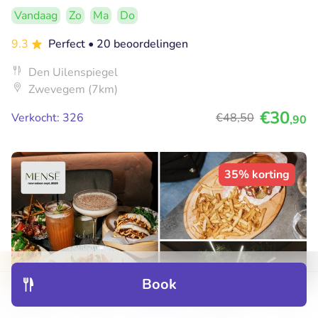
Vandaag
Zo
Ma
Do
9.3
Perfect
• 20 beoordelingen
Den Uilenspiegel
Zwevegem (7km)
€30
Verkocht: 326
€48
,50
,90
35% korting
Book
Discover
Hotels
Restaurants
Bookings
Menu