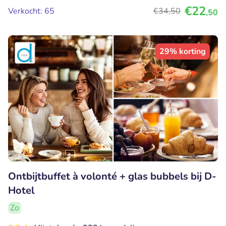
€22
Verkocht: 65
€34
,50
,50
29% korting
Ontbijtbuffet à volonté + glas bubbels bij D-
Hotel
Zo