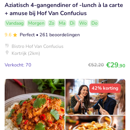
Aziatisch 4-gangendiner of -lunch à la carte
+ amuse bij Hof Van Confucius
Vandaag
Morgen
Zo
Ma
Di
Wo
Do
9.6
Perfect
• 261 beoordelingen
Bistro Hof Van Confucius
Kortrijk (2km)
€29
Verkocht: 70
€52
,20
,90
42% korting