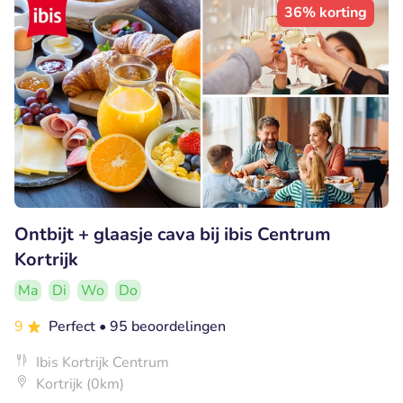
36% korting
Ontbijt + glaasje cava bij ibis Centrum
Kortrijk
Ma
Di
Wo
Do
9
Perfect
• 95 beoordelingen
Ibis Kortrijk Centrum
Kortrijk (0km)