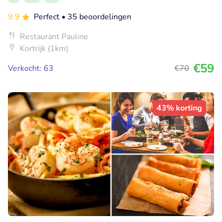
9.9
Perfect
• 35 beoordelingen
Restaurant Pauline
Kortrijk (1km)
€59
Verkocht: 63
€70
43% korting