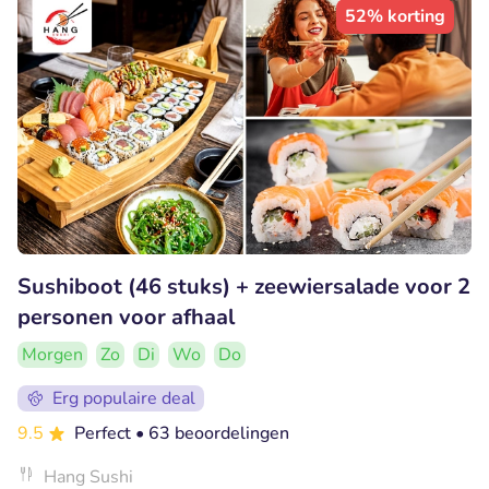
52% korting
Sushiboot (46 stuks) + zeewiersalade voor 2
personen voor afhaal
Morgen
Zo
Di
Wo
Do
Erg populaire deal
9.5
Perfect
• 63 beoordelingen
Hang Sushi