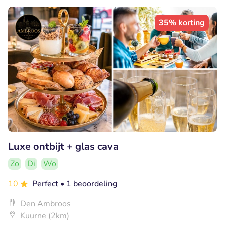
35% korting
Luxe ontbijt + glas cava
Zo
Di
Wo
10
Perfect
• 1 beoordeling
Den Ambroos
Kuurne (2km)