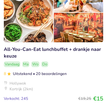
All-You-Can-Eat lunchbuffet + drankje naar
keuze
Vandaag
Ma
Wo
Do
8
Uitstekend
• 20 beoordelingen
Hollywok
Kortrijk (2km)
€15
Verkocht: 245
€19
,25