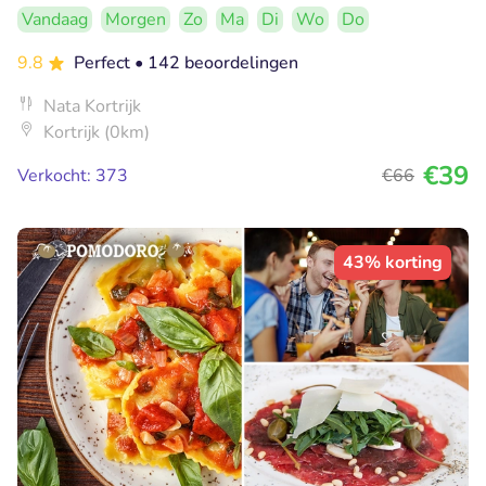
Vandaag
Morgen
Zo
Ma
Di
Wo
Do
9.8
Perfect
• 142 beoordelingen
Nata Kortrijk
Kortrijk (0km)
€39
Verkocht: 373
€66
43% korting