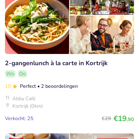
2-gangenlunch à la carte in Kortrijk
Wo
Do
10
Perfect
• 2 beoordelingen
Abby Café
Kortrijk (0km)
€19
Verkocht: 25
€29
,90