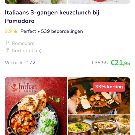
Italiaans 3-gangen keuzelunch bij
Pomodoro
9.9
Perfect
• 539 beoordelingen
Pomodoro
Kortrijk (0km)
€21
Verkocht: 172
€38
,55
,95
33% korting