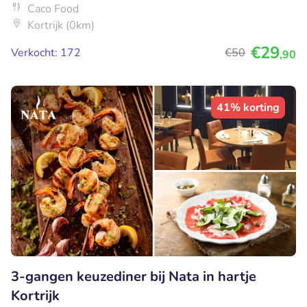
Caco Food
Kortrijk (0km)
€29
Verkocht: 172
€50
,90
41% korting
3-gangen keuzediner bij Nata in hartje
Kortrijk