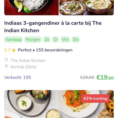
Indiaas 3-gangendiner à la carte bij The
Indian Kitchen
Vandaag
Morgen
Zo
Di
Wo
Do
9.7
Perfect
• 155 beoordelingen
The Indian Kitchen
Kortrijk (0km)
€19
Verkocht: 195
€29
,90
,90
43% korting