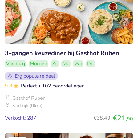
3-gangen keuzediner bij Gasthof Ruben
Vandaag
Morgen
Zo
Ma
Wo
Do
Erg populaire deal
9.8
Perfect
• 102 beoordelingen
Gasthof Ruben
Kortrijk (0km)
€21
Verkocht: 287
€38
,40
,90