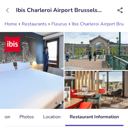
+31208089263
Ibis Charleroi Airport Brussels
Available until 23:00
South
Home
Restaurants
Fleurus
Ibis Charleroi Airport Brus
ation
Photos
Location
Restaurant Information