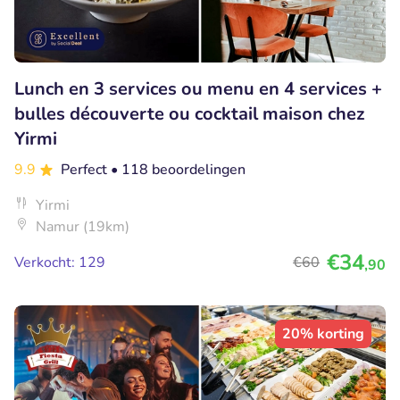
Lunch en 3 services ou menu en 4 services +
bulles découverte ou cocktail maison chez
Yirmi
9.9
Perfect
• 118 beoordelingen
Yirmi
Namur (19km)
€34
Verkocht: 129
€60
,90
20% korting