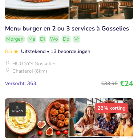
Menu burger en 2 ou 3 services à Gosselies
Morgen
Ma
Di
Wo
Do
Vr
8.6
Uitstekend
• 13 beoordelingen
HUGGYS Gosselies
Charleroi (6km)
€24
Verkocht: 363
€33
,95
28% korting