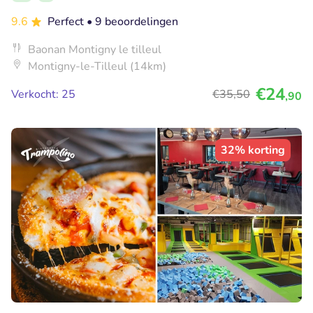
9.6
Perfect
• 9 beoordelingen
Baonan Montigny le tilleul
Montigny-le-Tilleul (14km)
€24
Verkocht: 25
€35
,50
,90
32% korting