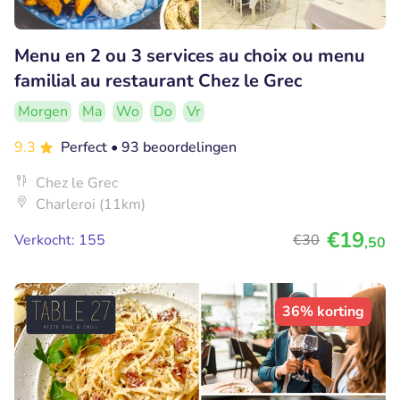
Menu en 2 ou 3 services au choix ou menu
familial au restaurant Chez le Grec
Morgen
Ma
Wo
Do
Vr
9.3
Perfect
• 93 beoordelingen
Chez le Grec
Charleroi (11km)
€19
Verkocht: 155
€30
,50
36% korting