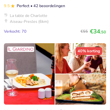
9.5
Perfect
• 42 beoordelingen
La table de Charlotte
Aiseau-Presles (6km)
€34
Verkocht: 70
€55
,50
40% korting