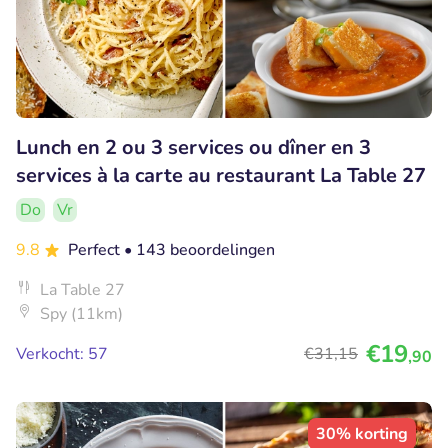
Lunch en 2 ou 3 services ou dîner en 3
services à la carte au restaurant La Table 27
Do
Vr
9.8
Perfect
• 143 beoordelingen
La Table 27
Spy (11km)
€19
Verkocht: 57
€31
,15
,90
30% korting