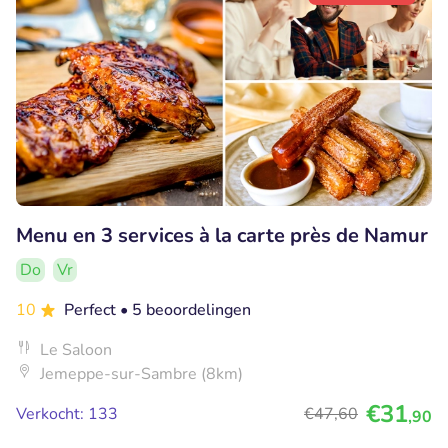
Menu en 3 services à la carte près de Namur
Do
Vr
10
Perfect
• 5 beoordelingen
Le Saloon
Jemeppe-sur-Sambre (8km)
€31
Verkocht: 133
€47
,60
,90