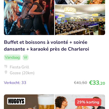
Buffet et boissons à volonté + soirée
dansante + karaoké près de Charleroi
Vandaag
Vr
Fiesta Grill
Gozee (20km)
€33
Verkocht: 33
€41
,50
,20
29% korting