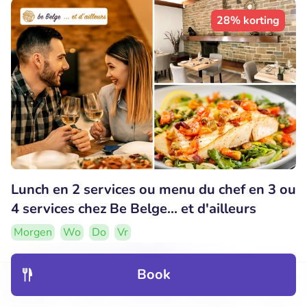
28% korting
Lunch en 2 services ou menu du chef en 3 ou
4 services chez Be Belge... et d'ailleurs
Morgen
Wo
Do
Vr
9.9
Perfect
• 38 beoordelingen
Book
Be Belge... et d'ailleurs
Discover
Hotels
Restaurants
Bookings
Menu
Namur (21km)