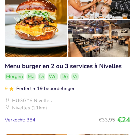
Menu burger en 2 ou 3 services à Nivelles
Morgen
Ma
Di
Wo
Do
Vr
9
Perfect
• 19 beoordelingen
HUGGYS Nivelles
Nivelles (21km)
€24
Verkocht: 384
€33
,95