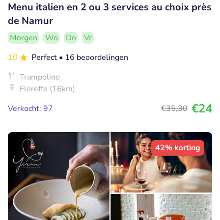
Menu italien en 2 ou 3 services au choix près
de Namur
Morgen
Wo
Do
Vr
10
Perfect
• 16 beoordelingen
Trampolino
Floreffe (16km)
€24
Verkocht: 97
€35
,30
42% korting