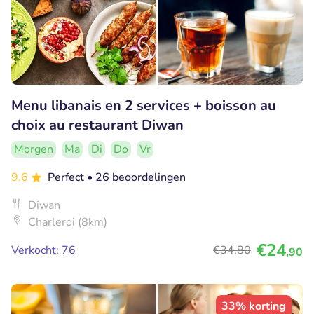
Menu libanais en 2 services + boisson au
choix au restaurant Diwan
Morgen
Ma
Di
Do
Vr
9.6
Perfect
• 26 beoordelingen
Diwan
Charleroi (8km)
€24
Verkocht: 76
€34
,80
,90
33% korting