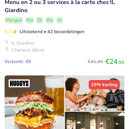
Menu en 2 ou 3 services à la carte chez IL
Giardino
Morgen
Ma
Di
Do
Vr
8.5
Uitstekend
• 42 beoordelingen
IL Giardino
Charleroi (6km)
€24
Verkocht: 49
€41
,45
,90
29% korting