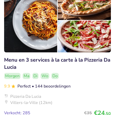
Menu en 3 services à la carte à la Pizzeria Da
Lucia
Morgen
Ma
Di
Wo
Do
9.9
Perfect
• 144 beoordelingen
Pizzeria Da Lucia
Villers-la-Ville (12km)
€24
Verkocht: 285
€35
,50