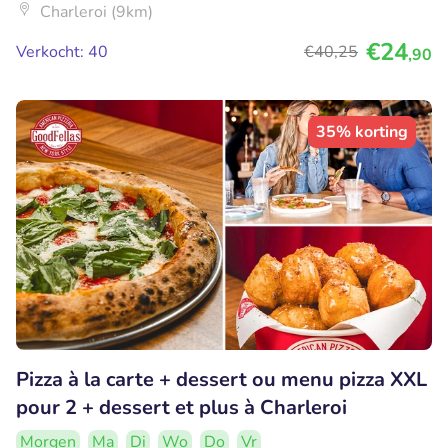
Charleroi (9km)
€24
Verkocht: 40
€40
,25
,90
35% korting
Pizza à la carte + dessert ou menu pizza XXL
pour 2 + dessert et plus à Charleroi
Morgen
Ma
Di
Wo
Do
Vr