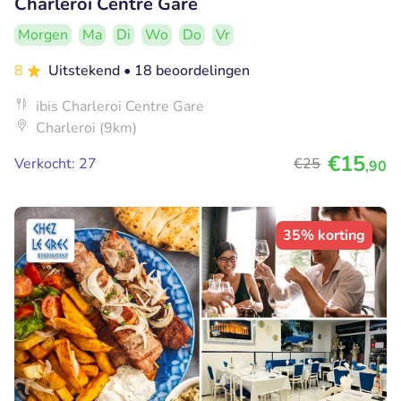
Charleroi Centre Gare
Morgen
Ma
Di
Wo
Do
Vr
8
Uitstekend
• 18 beoordelingen
ibis Charleroi Centre Gare
Charleroi (9km)
€15
Verkocht: 27
€25
,90
35% korting