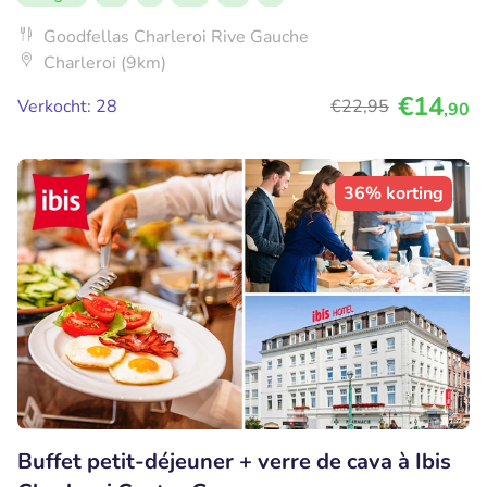
Goodfellas Charleroi Rive Gauche
Charleroi (9km)
€14
Verkocht: 28
€22
,95
,90
36% korting
Buffet petit-déjeuner + verre de cava à Ibis