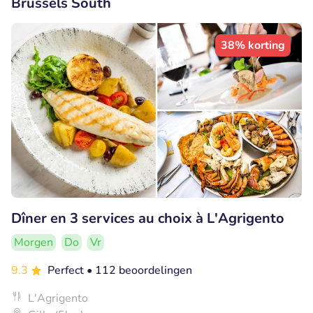
Brussels South
38% korting
Dîner en 3 services au choix à L'Agrigento
Morgen
Do
Vr
9.3
Perfect
• 112 beoordelingen
L'Agrigento