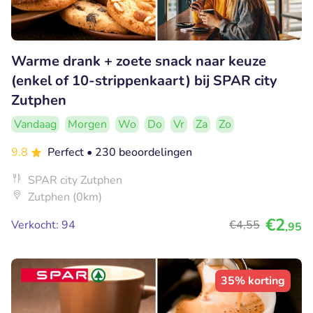
Warme drank + zoete snack naar keuze
(enkel of 10-strippenkaart) bij SPAR city
Zutphen
Vandaag
Morgen
Wo
Do
Vr
Za
Zo
9.8
Perfect
• 230 beoordelingen
SPAR city Zutphen
Zutphen (0km)
€2
Verkocht: 94
€4
,55
,95
35% korting