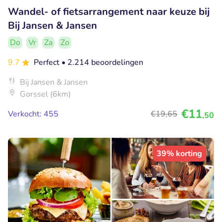
Wandel- of fietsarrangement naar keuze bij
Bij Jansen & Jansen
Do
Vr
Za
Zo
9.7
Perfect
• 2.214 beoordelingen
Bij Jansen & Jansen
Gorssel (6km)
€11
Verkocht: 455
€19
,65
,50
39% korting