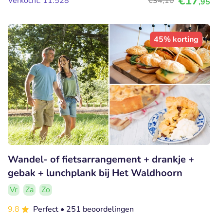
€17
Verkocht: 11.528
€34
,10
,95
45% korting
Wandel- of fietsarrangement + drankje +
gebak + lunchplank bij Het Waldhoorn
Vr
Za
Zo
9.8
Perfect
• 251 beoordelingen