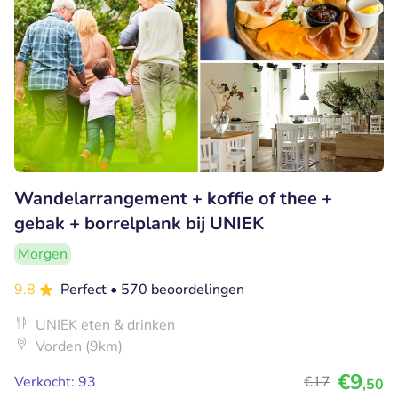
Wandelarrangement + koffie of thee +
gebak + borrelplank bij UNIEK
Morgen
9.8
Perfect
• 570 beoordelingen
UNIEK eten & drinken
Vorden (9km)
€9
Verkocht: 93
€17
,50