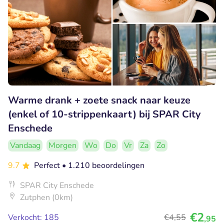
Warme drank + zoete snack naar keuze
(enkel of 10-strippenkaart) bij SPAR City
Enschede
Vandaag
Morgen
Wo
Do
Vr
Za
Zo
9.7
Perfect
• 1.210 beoordelingen
SPAR City Enschede
Zutphen (0km)
€2
Verkocht: 185
€4
,55
,95