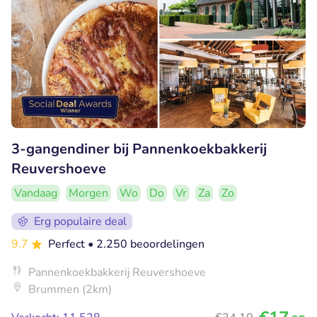
3-gangendiner bij Pannenkoekbakkerij
Reuvershoeve
Vandaag
Morgen
Wo
Do
Vr
Za
Zo
Erg populaire deal
9.7
Perfect
• 2.250 beoordelingen
Pannenkoekbakkerij Reuvershoeve
Brummen (2km)