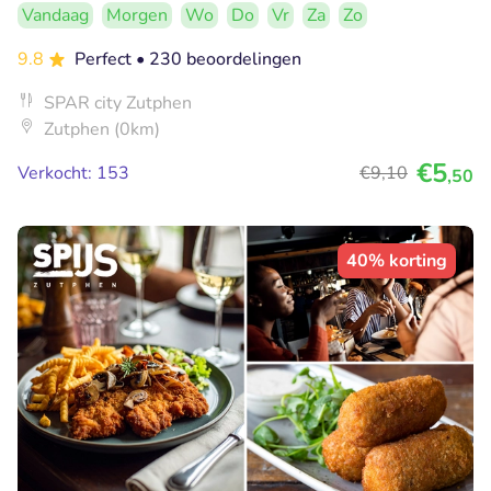
Vandaag
Morgen
Wo
Do
Vr
Za
Zo
9.8
Perfect
• 230 beoordelingen
SPAR city Zutphen
Zutphen (0km)
€5
Verkocht: 153
€9
,10
,50
40% korting