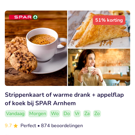
51% korting
Strippenkaart of warme drank + appelflap
of koek bij SPAR Arnhem
Vandaag
Morgen
Wo
Do
Vr
Za
Zo
9.7
Perfect
• 874 beoordelingen