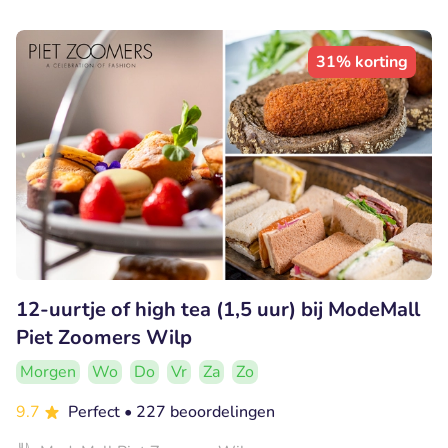
31% korting
12-uurtje of high tea (1,5 uur) bij ModeMall
Piet Zoomers Wilp
Morgen
Wo
Do
Vr
Za
Zo
9.7
Perfect
• 227 beoordelingen