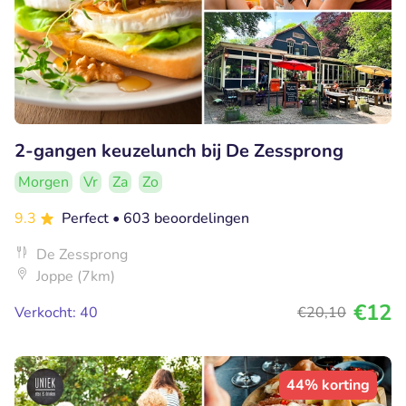
2-gangen keuzelunch bij De Zessprong
Morgen
Vr
Za
Zo
9.3
Perfect
• 603 beoordelingen
De Zessprong
Joppe (7km)
€12
Verkocht: 40
€20
,10
44% korting