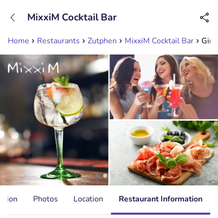
+31208089263
MixxiM Cocktail Bar
Available until 23:00
Home
Restaurants
Zutphen
MixxiM Cocktail Bar
Gin 
ation
Photos
Location
Restaurant Information