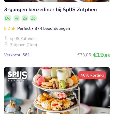
3-gangen keuzediner bij SpIJS Zutphen
Do
Vr
Za
Zo
9.2
Perfect
• 874 beoordelingen
spIJS Zutphen
Zutphen (1km)
€19
Verkocht: 661
€33
,05
,95
46% korting