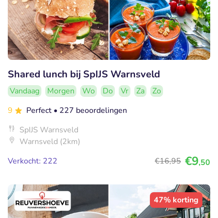
Shared lunch bij SpIJS Warnsveld
Vandaag
Morgen
Wo
Do
Vr
Za
Zo
9
Perfect
• 227 beoordelingen
SpIJS Warnsveld
Warnsveld (2km)
€9
Verkocht: 222
€16
,95
,50
47% korting