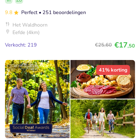
Vr
Zo
9.8
Perfect
• 251 beoordelingen
Het Waldhoorn
Eefde (4km)
€17
Verkocht: 219
€25
,60
,50
41% korting