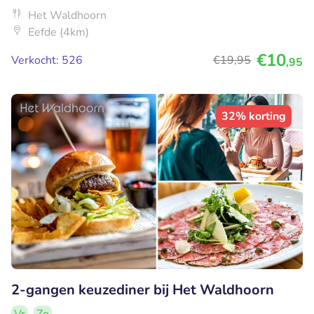
Het Waldhoorn
Eefde (4km)
€10
Verkocht: 526
€19
,95
,95
32% korting
2-gangen keuzediner bij Het Waldhoorn