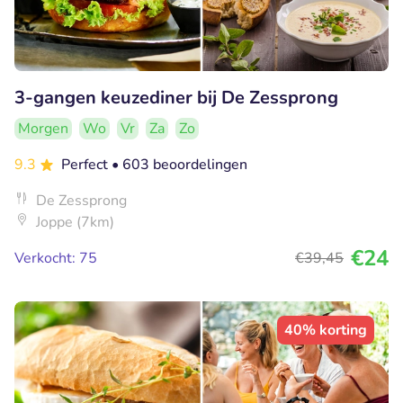
3-gangen keuzediner bij De Zessprong
Morgen
Wo
Vr
Za
Zo
9.3
Perfect
• 603 beoordelingen
De Zessprong
Joppe (7km)
€24
Verkocht: 75
€39
,45
40% korting