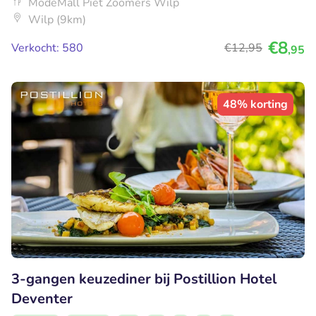
ModeMall Piet Zoomers Wilp
Wilp (9km)
€8
Verkocht: 580
€12
,95
,95
48% korting
3-gangen keuzediner bij Postillion Hotel
Deventer