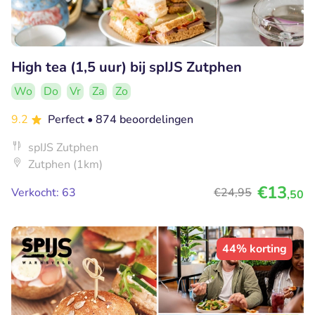
High tea (1,5 uur) bij spIJS Zutphen
Wo
Do
Vr
Za
Zo
9.2
Perfect
• 874 beoordelingen
spIJS Zutphen
Zutphen (1km)
€13
Verkocht: 63
€24
,95
,50
44% korting