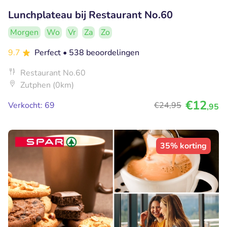
Lunchplateau bij Restaurant No.60
Morgen
Wo
Vr
Za
Zo
9.7
Perfect
• 538 beoordelingen
Restaurant No.60
Zutphen (0km)
€12
Verkocht: 69
€24
,95
,95
35% korting