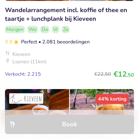
Wandelarrangement incl. koffie of thee en
taartje + lunchplank bij Kieveen
Morgen
Wo
Do
Vr
Za
9.9
Perfect
• 2.081 beoordelingen
Kieveen
Loenen (11km)
€12
Verkocht: 2.215
€22
,50
,50
44% korting
Book
Discover
Hotels
Restaurants
Bookings
Menu