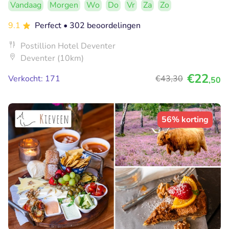
Vandaag
Morgen
Wo
Do
Vr
Za
Zo
9.1
Perfect
• 302 beoordelingen
Postillion Hotel Deventer
Deventer (10km)
€22
Verkocht: 171
€43
,30
,50
56% korting