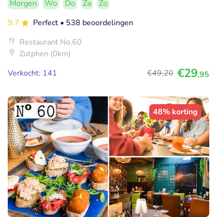
Morgen
Wo
Do
Za
Zo
9.7
Perfect
• 538 beoordelingen
Restaurant No.60
Zutphen (0km)
€29
Verkocht: 141
€49
,20
,95
48% korting