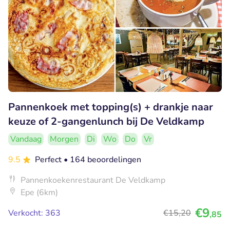
Pannenkoek met topping(s) + drankje naar
keuze of 2-gangenlunch bij De Veldkamp
Vandaag
Morgen
Di
Wo
Do
Vr
9.5
Perfect
• 164 beoordelingen
Pannenkoekenrestaurant De Veldkamp
Epe (6km)
€9
Verkocht: 363
€15
,20
,85