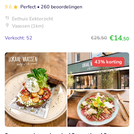
9.6
Perfect
• 260 beoordelingen
Eethuis Eekterzicht
Vaassen (1km)
€14
Verkocht: 52
€25
,50
,50
43% korting