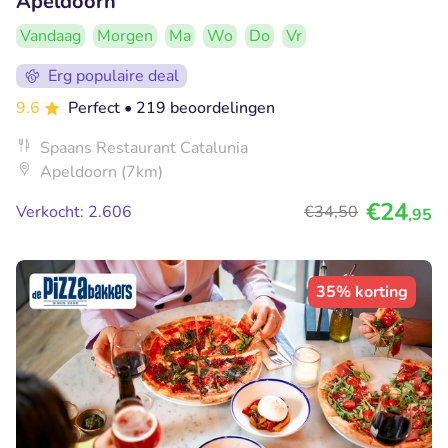
Apeldoorn
Vandaag
Morgen
Ma
Wo
Do
Vr
Erg populaire deal
9.6
Perfect
• 219 beoordelingen
Spaans Restaurant Catalunia
Apeldoorn (7km)
€24
Verkocht: 2.606
€34
,50
,95
35% korting