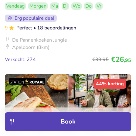
Vandaag
Morgen
Ma
Di
Wo
Do
Vr
Erg populaire deal
9
Perfect
• 18 beoordelingen
De Pannenkoeken Jungle
Apeldoorn (8km)
€26
Verkocht: 274
€39
,95
,95
44% korting
Book
Discover
Hotels
Restaurants
Bookings
Menu