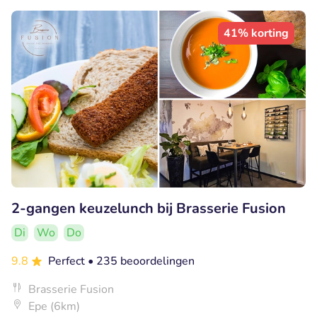
41% korting
2-gangen keuzelunch bij Brasserie Fusion
Di
Wo
Do
9.8
Perfect
• 235 beoordelingen
Brasserie Fusion
Epe (6km)