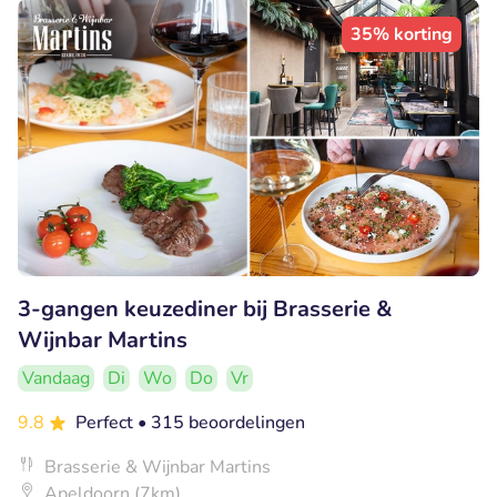
35% korting
3-gangen keuzediner bij Brasserie &
Wijnbar Martins
Vandaag
Di
Wo
Do
Vr
9.8
Perfect
• 315 beoordelingen
Brasserie & Wijnbar Martins
Apeldoorn (7km)