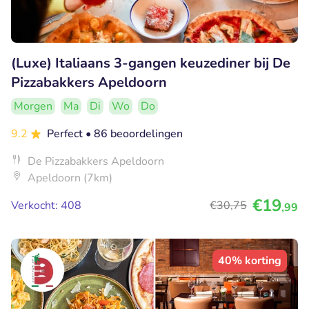
(Luxe) Italiaans 3-gangen keuzediner bij De
Pizzabakkers Apeldoorn
Morgen
Ma
Di
Wo
Do
9.2
Perfect
• 86 beoordelingen
De Pizzabakkers Apeldoorn
Apeldoorn (7km)
€19
Verkocht: 408
€30
,75
,99
40% korting