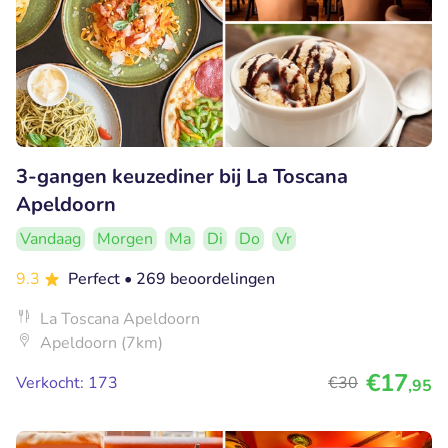
3-gangen keuzediner bij La Toscana
Apeldoorn
Vandaag
Morgen
Ma
Di
Do
Vr
9.3
Perfect
• 269 beoordelingen
La Toscana Apeldoorn
Apeldoorn (7km)
€17
Verkocht: 173
€30
,95