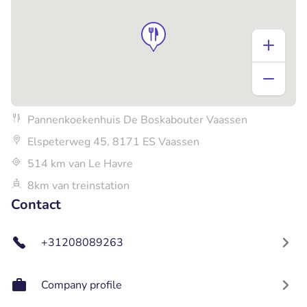
Pannenkoekenhuis De Boskabouter Vaassen
Elspeterweg 45, 8171 ES Vaassen
514 km van Le Havre
8km van treinstation
Contact
+31208089263
Company profile