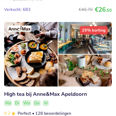
€26
Verkocht: 683
€40
,70
,50
29% korting
High tea bij Anne&Max Apeldoorn
Ma
Di
Wo
Do
Vr
9.2
Perfect
• 128 beoordelingen