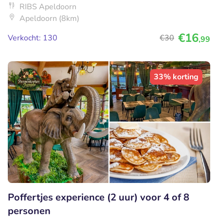
RIBS Apeldoorn
Apeldoorn (8km)
€16
Verkocht: 130
€30
,99
33% korting
Poffertjes experience (2 uur) voor 4 of 8
personen