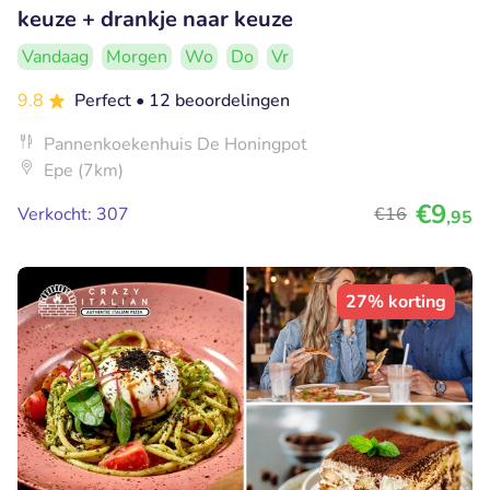
keuze + drankje naar keuze
Vandaag
Morgen
Wo
Do
Vr
9.8
Perfect
• 12 beoordelingen
Pannenkoekenhuis De Honingpot
Epe (7km)
€9
Verkocht: 307
€16
,95
27% korting