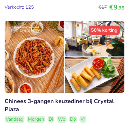
€9
Verkocht: 125
€17
,95
50% korting
Chinees 3-gangen keuzediner bij Crystal
Plaza
Vandaag
Morgen
Di
Wo
Do
Vr