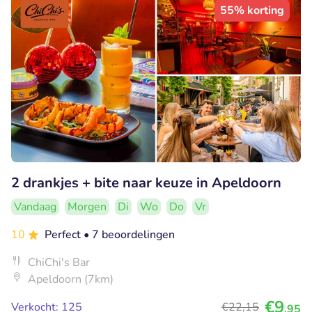
55% korting
2 drankjes + bite naar keuze in Apeldoorn
Vandaag
Morgen
Di
Wo
Do
Vr
10
Perfect
• 7 beoordelingen
ChiChi's Bar
Apeldoorn (7km)
€9
Verkocht: 125
€22
,15
,95