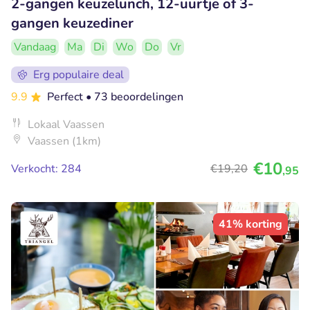
2-gangen keuzelunch, 12-uurtje of 3-
gangen keuzediner
Vandaag
Ma
Di
Wo
Do
Vr
Erg populaire deal
9.9
Perfect
• 73 beoordelingen
Lokaal Vaassen
Vaassen (1km)
€10
Verkocht: 284
€19
,20
,95
41% korting