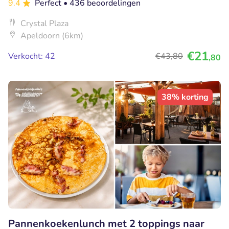
9.4
Perfect
• 436 beoordelingen
Crystal Plaza
Apeldoorn (6km)
€21
Verkocht: 42
€43
,80
,80
38% korting
Pannenkoekenlunch met 2 toppings naar