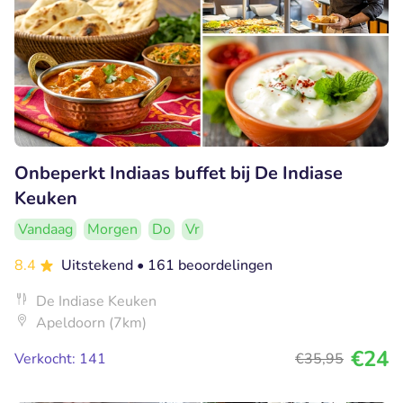
Onbeperkt Indiaas buffet bij De Indiase
Keuken
Vandaag
Morgen
Do
Vr
8.4
Uitstekend
• 161 beoordelingen
De Indiase Keuken
Apeldoorn (7km)
€24
Verkocht: 141
€35
,95