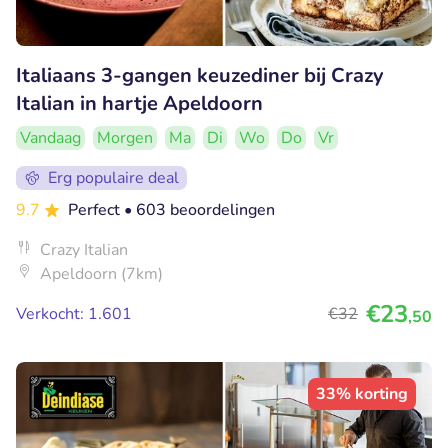
Italiaans 3-gangen keuzediner bij Crazy
Italian in hartje Apeldoorn
Vandaag
Morgen
Ma
Di
Wo
Do
Vr
Erg populaire deal
9.7
Perfect
• 603 beoordelingen
Crazy Italian
Apeldoorn (7km)
€23
Verkocht: 1.601
€32
,50
33% korting