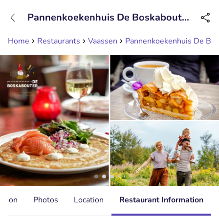
+31208089263
Pannenkoekenhuis De Boskabouter
Available until 23:00
Vaassen
Home
Restaurants
Vaassen
Pannenkoekenhuis De Bos
ation
Photos
Location
Restaurant Information