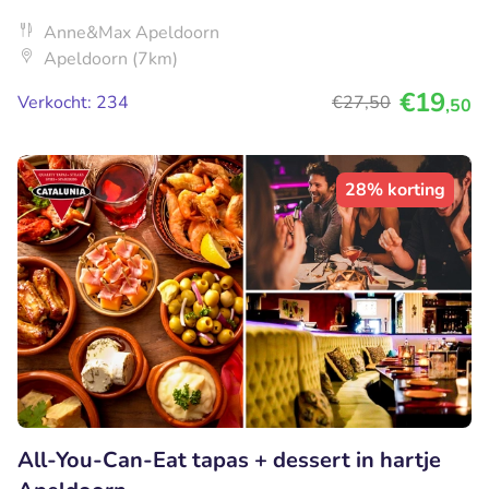
Anne&Max Apeldoorn
Apeldoorn (7km)
€19
Verkocht: 234
€27
,50
,50
28% korting
All-You-Can-Eat tapas + dessert in hartje