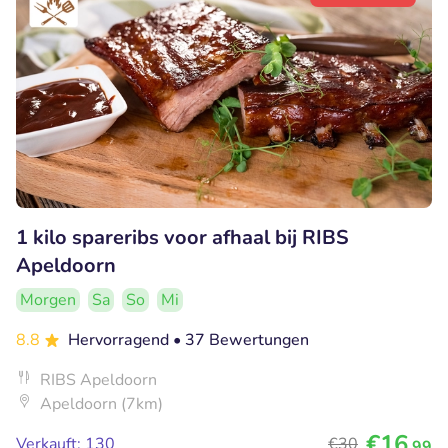
1 kilo spareribs voor afhaal bij RIBS
Apeldoorn
Morgen
Sa
So
Mi
8.8
Hervorragend
• 37 Bewertungen
RIBS Apeldoorn
Apeldoorn (7km)
€16
Verkauft: 130
€30
,99