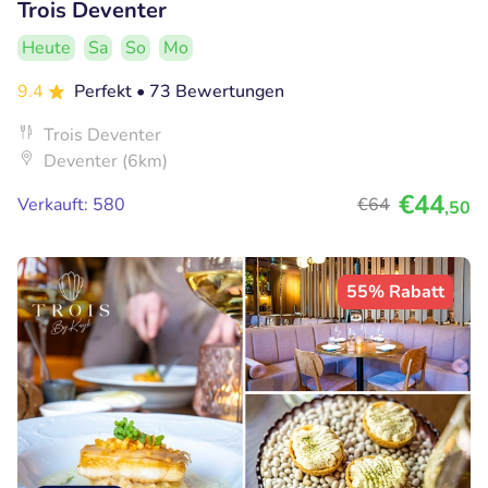
Trois Deventer
Heute
Sa
So
Mo
9.4
Perfekt
• 73 Bewertungen
Trois Deventer
Deventer (6km)
€44
Verkauft: 580
€64
,50
55% Rabatt