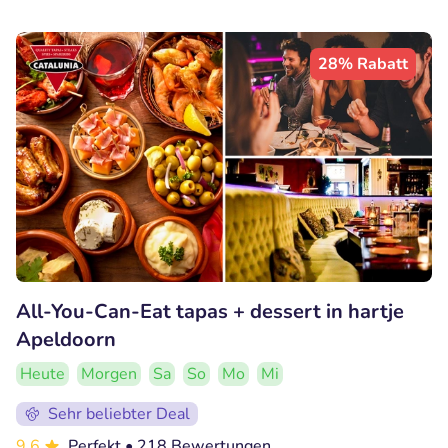
28% Rabatt
All-You-Can-Eat tapas + dessert in hartje
Apeldoorn
Heute
Morgen
Sa
So
Mo
Mi
Sehr beliebter Deal
9.6
Perfekt
• 218 Bewertungen