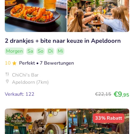
2 drankjes + bite naar keuze in Apeldoorn
Morgen
Sa
So
Di
Mi
10
Perfekt
• 7 Bewertungen
ChiChi's Bar
Apeldoorn (7km)
€9
Verkauft: 122
€22
,15
,95
33% Rabatt