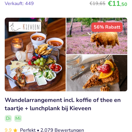
€11
Verkauft: 449
€19
,65
,50
56% Rabatt
Wandelarrangement incl. koffie of thee en
taartje + lunchplank bij Kieveen
Di
Mi
9.9
Perfekt
• 2.079 Bewertungen