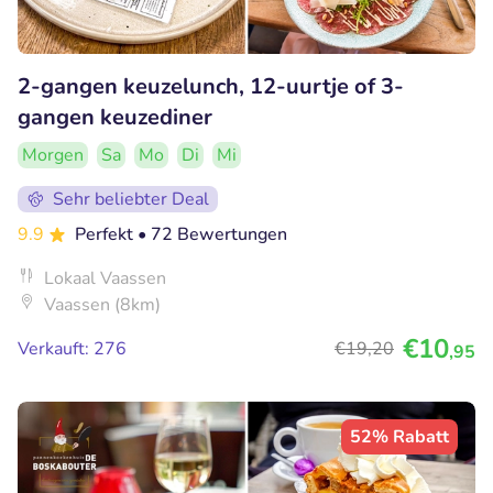
2-gangen keuzelunch, 12-uurtje of 3-
gangen keuzediner
Morgen
Sa
Mo
Di
Mi
Sehr beliebter Deal
9.9
Perfekt
• 72 Bewertungen
Lokaal Vaassen
Vaassen (8km)
€10
Verkauft: 276
€19
,20
,95
52% Rabatt