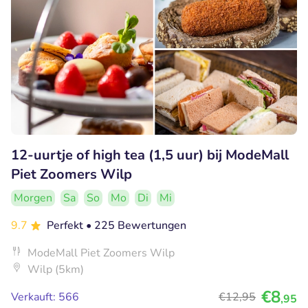
12-uurtje of high tea (1,5 uur) bij ModeMall
Piet Zoomers Wilp
Morgen
Sa
So
Mo
Di
Mi
9.7
Perfekt
• 225 Bewertungen
ModeMall Piet Zoomers Wilp
Wilp (5km)
€8
Verkauft: 566
€12
,95
,95