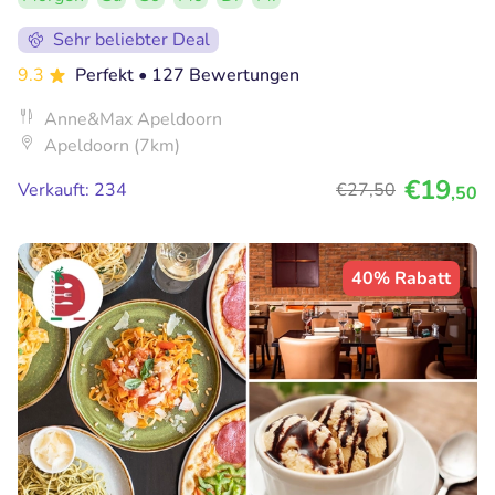
Sehr beliebter Deal
9.3
Perfekt
• 127 Bewertungen
Anne&Max Apeldoorn
Apeldoorn (7km)
€19
Verkauft: 234
€27
,50
,50
40% Rabatt