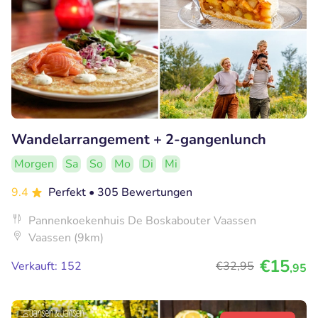
Wandelarrangement + 2-gangenlunch
Morgen
Sa
So
Mo
Di
Mi
9.4
Perfekt
• 305 Bewertungen
Pannenkoekenhuis De Boskabouter Vaassen
Vaassen (9km)
€15
Verkauft: 152
€32
,95
,95