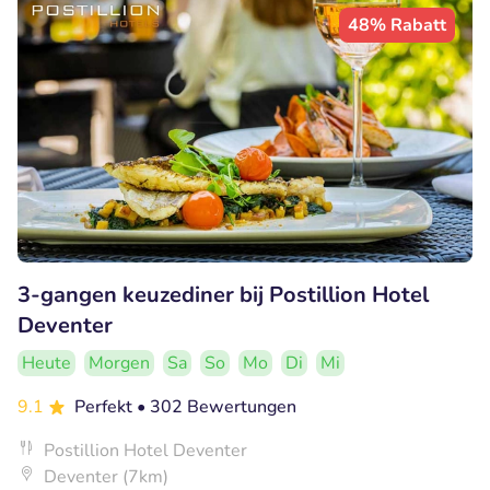
48% Rabatt
3-gangen keuzediner bij Postillion Hotel
Deventer
Heute
Morgen
Sa
So
Mo
Di
Mi
9.1
Perfekt
• 302 Bewertungen
Postillion Hotel Deventer
Deventer (7km)