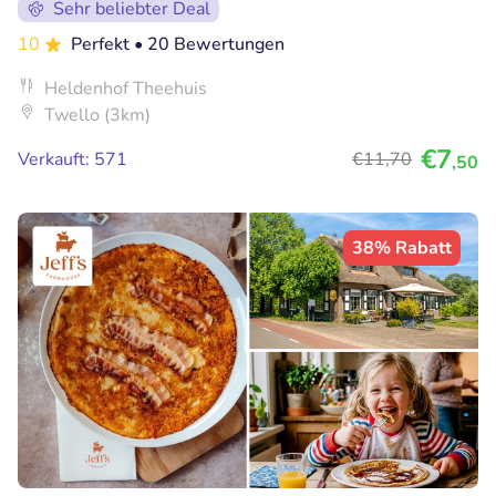
Sehr beliebter Deal
10
Perfekt
• 20 Bewertungen
Heldenhof Theehuis
Twello (3km)
€7
Verkauft: 571
€11
,70
,50
38% Rabatt