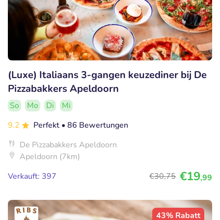
(Luxe) Italiaans 3-gangen keuzediner bij De
Pizzabakkers Apeldoorn
So
Mo
Di
Mi
9.2
Perfekt
• 86 Bewertungen
De Pizzabakkers Apeldoorn
Apeldoorn (7km)
€19
Verkauft: 397
€30
,75
,99
43% Rabatt