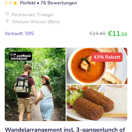
9.6
Perfekt
• 76 Bewertungen
Restaurant Triangel
Wenum-Wiesel (8km)
€11
Verkauft: 595
€19
,40
,50
43% Rabatt
Wandelarrangement incl. 3-gangenlunch of