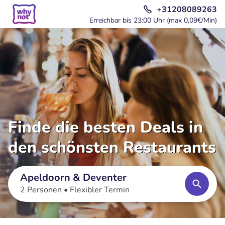
+31208089263
Erreichbar bis 23:00 Uhr (max 0,09€/Min)
Finde die besten Deals in
den schönsten Restaurants
Apeldoorn & Deventer
2 Personen •
Flexibler Termin