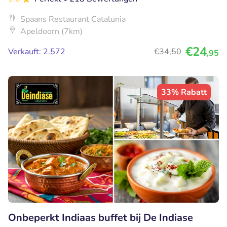
Spaans Restaurant Catalunia
Apeldoorn (7km)
€24
Verkauft: 2.572
€34
,50
,95
33% Rabatt
Onbeperkt Indiaas buffet bij De Indiase