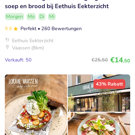
soep en brood bij Eethuis Eekterzicht
Morgen
Mo
Di
Mi
9.6
Perfekt
• 260 Bewertungen
Eethuis Eekterzicht
Vaassen (8km)
€14
Verkauft: 50
€25
,50
,50
43% Rabatt