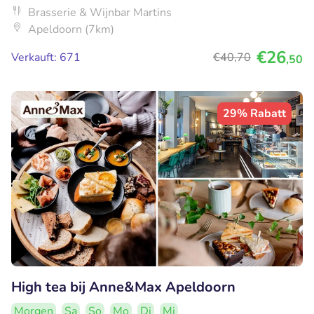
Brasserie & Wijnbar Martins
Apeldoorn (7km)
€26
Verkauft: 671
€40
,70
,50
29% Rabatt
High tea bij Anne&Max Apeldoorn
Morgen
Sa
So
Mo
Di
Mi