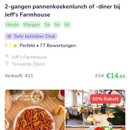
2-gangen pannenkoekenlunch of -diner bij
Jeff's Farmhouse
Heute
Morgen
Sa
So
Mi
Sehr beliebter Deal
9.7
Perfekt
• 77 Bewertungen
Jeff's Farmhouse
Terwolde (5km)
€14
Verkauft: 411
€24
,95
50% Rabatt