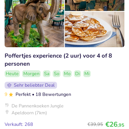
Poffertjes experience (2 uur) voor 4 of 8
personen
Heute
Morgen
Sa
So
Mo
Di
Mi
Sehr beliebter Deal
9
Perfekt
• 18 Bewertungen
De Pannenkoeken Jungle
Apeldoorn (7km)
€26
Verkauft: 268
€39
,95
,95