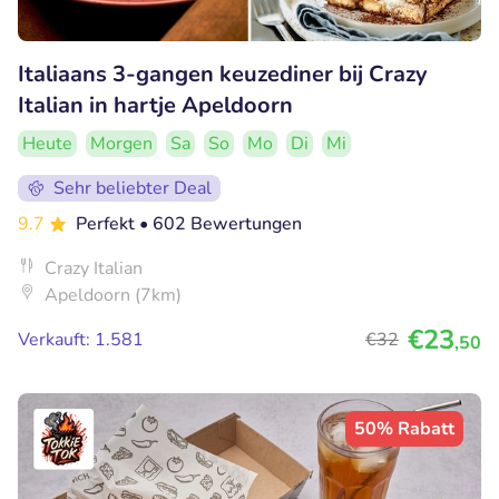
Italiaans 3-gangen keuzediner bij Crazy
Italian in hartje Apeldoorn
Heute
Morgen
Sa
So
Mo
Di
Mi
Sehr beliebter Deal
9.7
Perfekt
• 602 Bewertungen
Crazy Italian
Apeldoorn (7km)
€23
Verkauft: 1.581
€32
,50
50% Rabatt