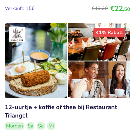
€22
Verkauft: 156
€43
,30
,50
41% Rabatt
12-uurtje + koffie of thee bij Restaurant
Triangel
Morgen
Sa
So
Mi