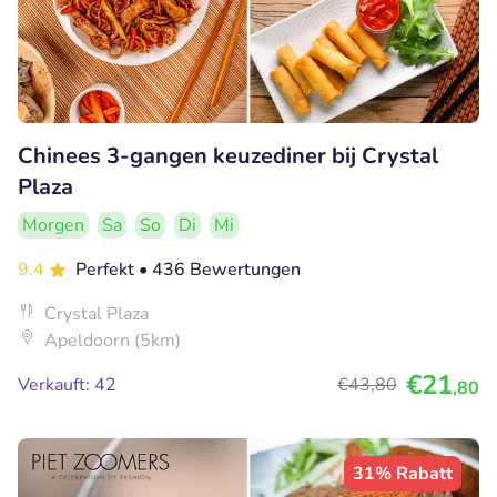
Chinees 3-gangen keuzediner bij Crystal
Plaza
Morgen
Sa
So
Di
Mi
9.4
Perfekt
• 436 Bewertungen
Crystal Plaza
Apeldoorn (5km)
€21
Verkauft: 42
€43
,80
,80
31% Rabatt