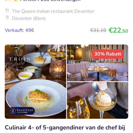
The Queen Indian restaurant Deventer
Deventer (6km)
€22
Verkauft: 496
€31
,10
,50
30% Rabatt
Culinair 4- of 5-gangendiner van de chef bij