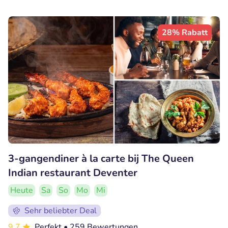
28% Rabatt
3-gangendiner à la carte bij The Queen
Indian restaurant Deventer
Heute
Sa
So
Mo
Mi
Sehr beliebter Deal
9.7
Perfekt
• 259 Bewertungen