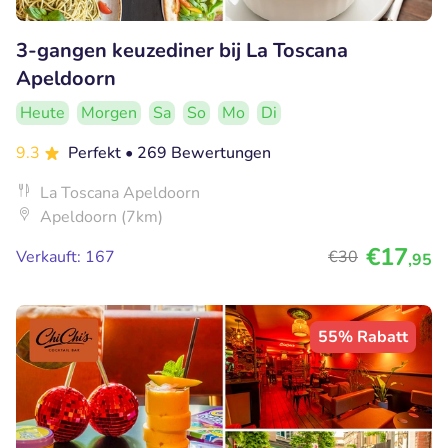
3-gangen keuzediner bij La Toscana
Apeldoorn
Heute
Morgen
Sa
So
Mo
Di
9.3
Perfekt
• 269 Bewertungen
La Toscana Apeldoorn
Apeldoorn (7km)
€17
Verkauft: 167
€30
,95
55% Rabatt