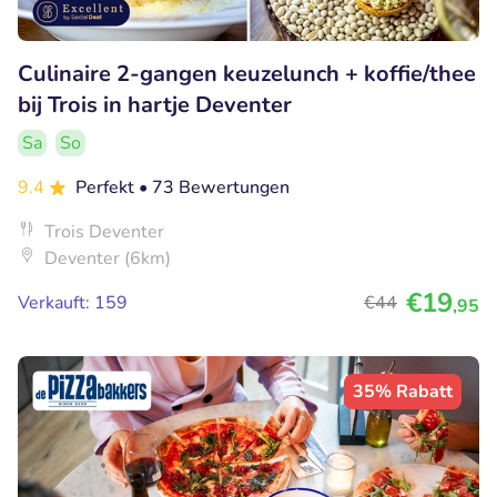
Culinaire 2-gangen keuzelunch + koffie/thee
bij Trois in hartje Deventer
Sa
So
9.4
Perfekt
• 73 Bewertungen
Trois Deventer
Deventer (6km)
€19
Verkauft: 159
€44
,95
35% Rabatt