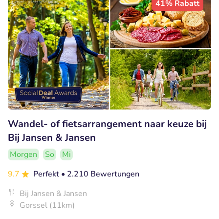
41% Rabatt
Wandel- of fietsarrangement naar keuze bij
Bij Jansen & Jansen
Morgen
So
Mi
9.7
Perfekt
• 2.210 Bewertungen
Bij Jansen & Jansen
Gorssel (11km)