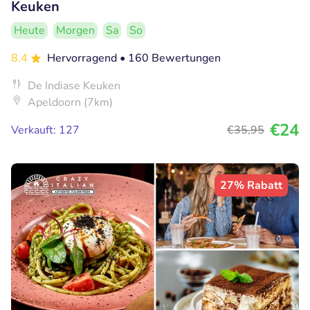
Keuken
Heute
Morgen
Sa
So
8.4
Hervorragend
• 160 Bewertungen
De Indiase Keuken
Apeldoorn (7km)
€24
Verkauft: 127
€35
,95
27% Rabatt