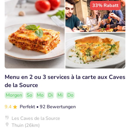
33% Rabatt
Menu en 2 ou 3 services à la carte aux Caves
de la Source
Morgen
So
Mo
Di
Mi
Do
9.4
Perfekt
• 92 Bewertungen
Les Caves de la Source
Thuin (26km)