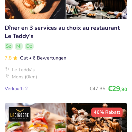
Dîner en 3 services au choix au restaurant
Le Teddy's
So
Mi
Do
7.8
Gut
• 6 Bewertungen
Le Teddy's
Mons (0km)
€29
Verkauft: 2
€47
,35
,90
46% Rabatt