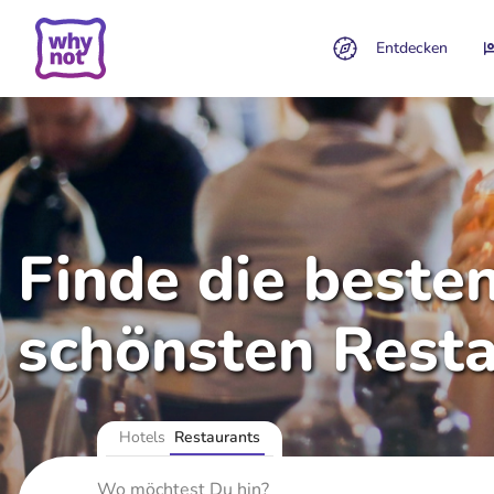
Entdecken
Finde die beste
schönsten Rest
Hotels
Restaurants
Wo möchtest Du hin?