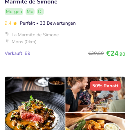
Marmite de Simone
Morgen
Mo
Di
9.4
Perfekt
• 33 Bewertungen
La Marmite de Simone
Mons (0km)
€24
Verkauft: 89
€30
,50
,90
50% Rabatt