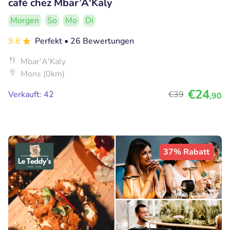
café chez Mbar’A'Kaly
Morgen
So
Mo
Di
9.8
Perfekt
• 26 Bewertungen
Mbar'A'Kaly
Mons (0km)
€24
Verkauft: 42
€39
,90
37% Rabatt