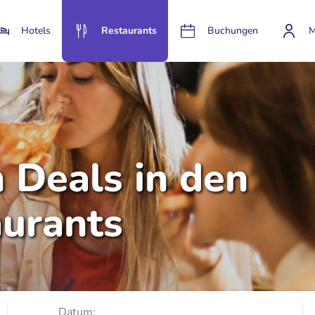
Hotels
Restaurants
Buchungen
M
n Deals in den
aurants
Datum: