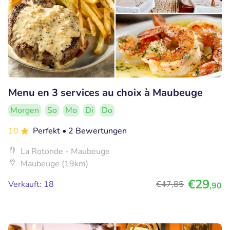
Menu en 3 services au choix à Maubeuge
Morgen
So
Mo
Di
Do
10
Perfekt
• 2 Bewertungen
La Rotonde - Maubeuge
Maubeuge (19km)
€29
Verkauft: 18
€47
,85
,90