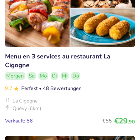
Menu en 3 services au restaurant La
Cigogne
Morgen
So
Mo
Di
Mi
Do
9.7
Perfekt
• 48 Bewertungen
La Cigogne
Quévy (6km)
€29
Verkauft: 56
€55
,90