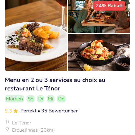
24% Rabatt
Menu en 2 ou 3 services au choix au
restaurant Le Ténor
Morgen
So
Di
Mi
Do
9.3
Perfekt
• 35 Bewertungen
Le Ténor
Erquelinnes (20km)