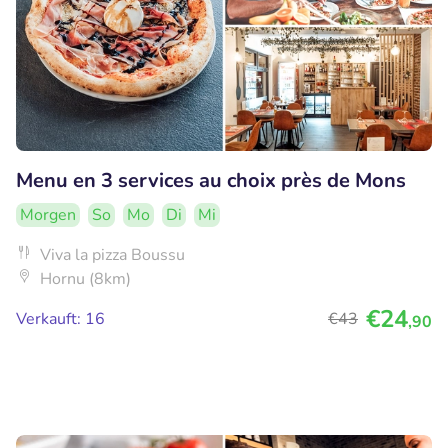
Menu en 3 services au choix près de Mons
Morgen
So
Mo
Di
Mi
Viva la pizza Boussu
Hornu (8km)
€24
Verkauft: 16
€43
,90