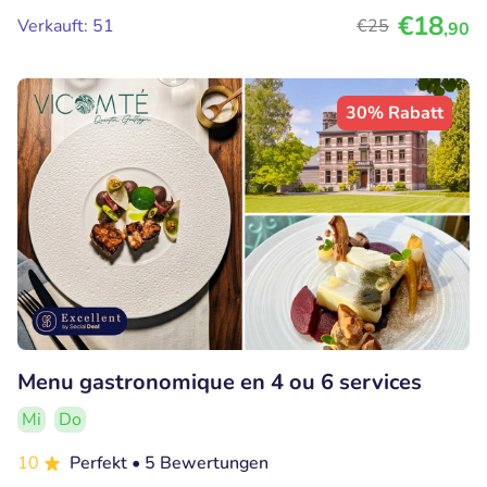
€18
Verkauft: 51
€25
,90
30% Rabatt
Menu gastronomique en 4 ou 6 services
Mi
Do
10
Perfekt
• 5 Bewertungen