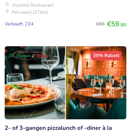
Vicomté Restaurant
Péruwelz (27km)
€59
Verkauft: 224
€85
,90
39% Rabatt
2- of 3-gangen pizzalunch of -diner à la