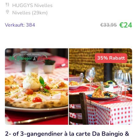
HUGGYS Nivelles
Nivelles (29km)
€24
Verkauft: 384
€33
,95
35% Rabatt
2- of 3-gangendiner à la carte Da Baingio &