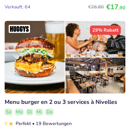
€17
Verkauft: 64
€26
,80
,90
29% Rabatt
Menu burger en 2 ou 3 services à Nivelles
So
Mo
Di
Mi
Do
9
Perfekt
• 19 Bewertungen