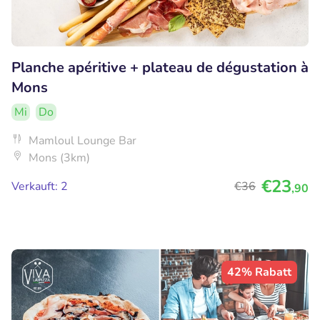
Planche apéritive + plateau de dégustation à
Mons
Mi
Do
Mamloul Lounge Bar
Mons (3km)
€23
Verkauft: 2
€36
,90
42% Rabatt