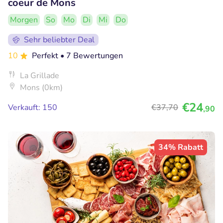
coeur de Mons
Morgen
So
Mo
Di
Mi
Do
Sehr beliebter Deal
10
Perfekt
• 7 Bewertungen
La Grillade
Mons (0km)
€24
Verkauft: 150
€37
,70
,90
34% Rabatt