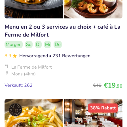
Menu en 2 ou 3 services au choix + café à La
Ferme de Milfort
Morgen
So
Di
Mi
Do
8.9
Hervorragend
• 231 Bewertungen
La Ferme de Milfort
Mons (4km)
€19
Verkauft: 262
€40
,90
38% Rabatt