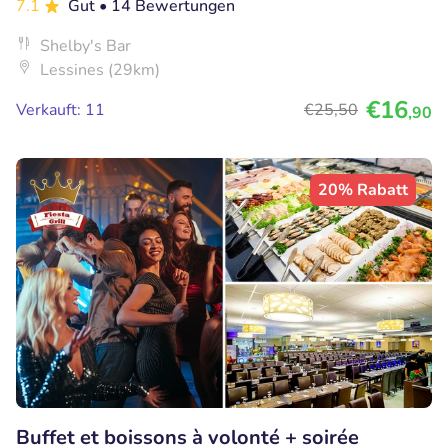
7.1
Gut
• 14 Bewertungen
Shelby's Bar
Lessines (29km)
€16
Verkauft: 11
€25
,50
,90
20% Rabatt
Buffet et boissons à volonté + soirée