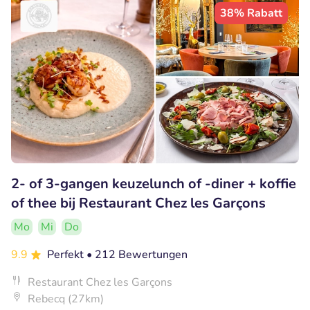
38% Rabatt
2- of 3-gangen keuzelunch of -diner + koffie
of thee bij Restaurant Chez les Garçons
Mo
Mi
Do
9.9
Perfekt
• 212 Bewertungen
Restaurant Chez les Garçons
Rebecq (27km)