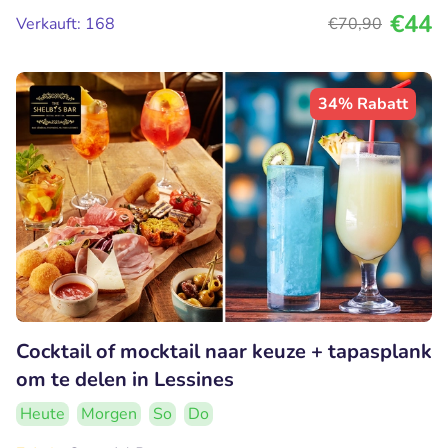
€44
Verkauft: 168
€70
,90
34% Rabatt
Cocktail of mocktail naar keuze + tapasplank
om te delen in Lessines
Heute
Morgen
So
Do