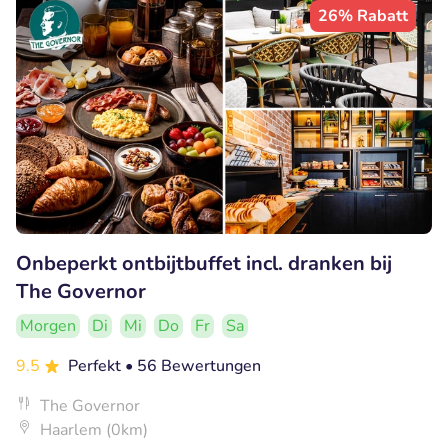
26% Rabatt
Onbeperkt ontbijtbuffet incl. dranken bij
The Governor
Morgen
Di
Mi
Do
Fr
Sa
9.5
Perfekt
• 56 Bewertungen
The Governor
Haarlem (0km)