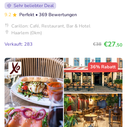
Sehr beliebter Deal
9.2
Perfekt
• 369 Bewertungen
Carillon: Café, Restaurant, Bar & Hotel
Haarlem (0km)
€27
Verkauft: 283
€38
,50
36% Rabatt