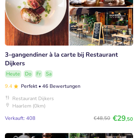
3-gangendiner à la carte bij Restaurant
Dijkers
Heute
Do
Fr
Sa
9.4
Perfekt
• 46 Bewertungen
Restaurant Dijkers
Haarlem (0km)
€29
Verkauft: 408
€48
,50
,50