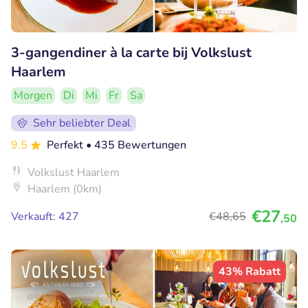
3-gangendiner à la carte bij Volkslust
Haarlem
Morgen
Di
Mi
Fr
Sa
Sehr beliebter Deal
9.5
Perfekt
• 435 Bewertungen
Volkslust Haarlem
Haarlem (0km)
€27
Verkauft: 427
€48
,65
,50
43% Rabatt