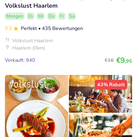
Volkslust Haarlem
Morgen
Di
Mi
Do
Fr
Sa
9.5
Perfekt
• 435 Bewertungen
Volkslust Haarlem
Haarlem (0km)
€9
Verkauft: 940
€16
,95
43% Rabatt