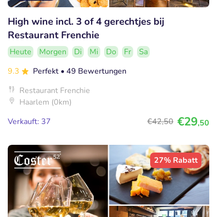
High wine incl. 3 of 4 gerechtjes bij
Restaurant Frenchie
Heute
Morgen
Di
Mi
Do
Fr
Sa
9.3
Perfekt
• 49 Bewertungen
Restaurant Frenchie
Haarlem (0km)
€29
Verkauft: 37
€42
,50
,50
27% Rabatt