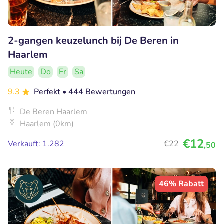
2-gangen keuzelunch bij De Beren in
Haarlem
Heute
Do
Fr
Sa
9.3
Perfekt
• 444 Bewertungen
De Beren Haarlem
Haarlem (0km)
€12
Verkauft: 1.282
€22
,50
46% Rabatt