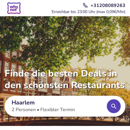
+31208089263
Erreichbar bis 23:00 Uhr (max 0,09€/Min)
Finde die besten Deals in
den schönsten Restaurants
Haarlem
2 Personen •
Flexibler Termin