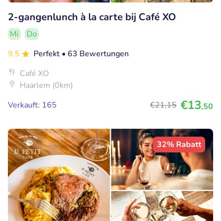
2-gangenlunch à la carte bij Café XO
Mi
Do
9.5
Perfekt
• 63 Bewertungen
Café XO
Haarlem (0km)
€13
Verkauft: 165
€21
,15
,50
32% Rabatt