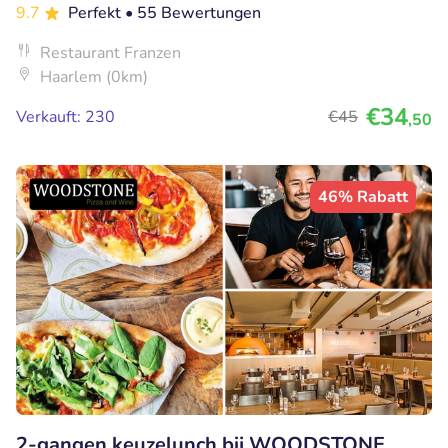
9.7
Perfekt
• 55 Bewertungen
Restaurant Franzen
Haarlem (0km)
€34
Verkauft: 230
€45
,50
46% Rabatt
2-gangen keuzelunch bij WOODSTONE