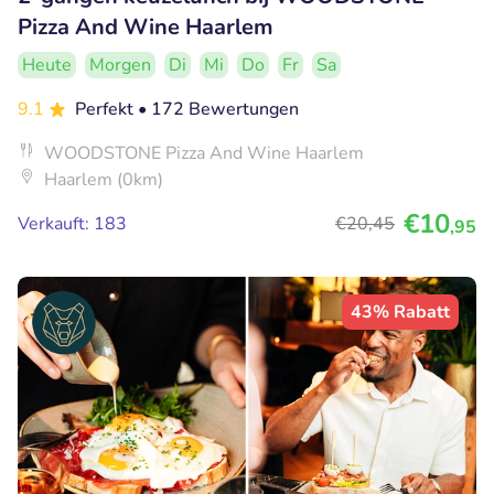
Pizza And Wine Haarlem
Heute
Morgen
Di
Mi
Do
Fr
Sa
9.1
Perfekt
• 172 Bewertungen
WOODSTONE Pizza And Wine Haarlem
Haarlem (0km)
€10
Verkauft: 183
€20
,45
,95
43% Rabatt