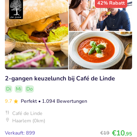
42% Rabatt
2-gangen keuzelunch bij Café de Linde
Di
Mi
Do
9.7
Perfekt
• 1.094 Bewertungen
Café de Linde
Haarlem (0km)
€10
Verkauft: 899
€19
,95