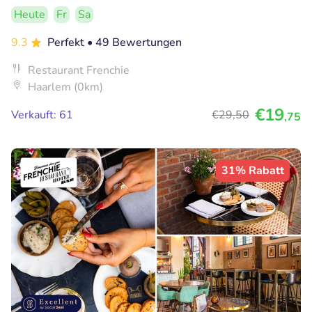
Heute
Fr
Sa
9.3
Perfekt
• 49 Bewertungen
Restaurant Frenchie
Haarlem (0km)
€19
Verkauft: 61
€29
,50
,75
31% Rabatt