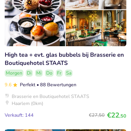
High tea + evt. glas bubbels bij Brasserie en
Boutiquehotel STAATS
Morgen
Di
Mi
Do
Fr
Sa
9.6
Perfekt
• 88 Bewertungen
Brasserie en Boutiquehotel STAATS
Haarlem (0km)
€22
Verkauft: 144
€27
,50
,50