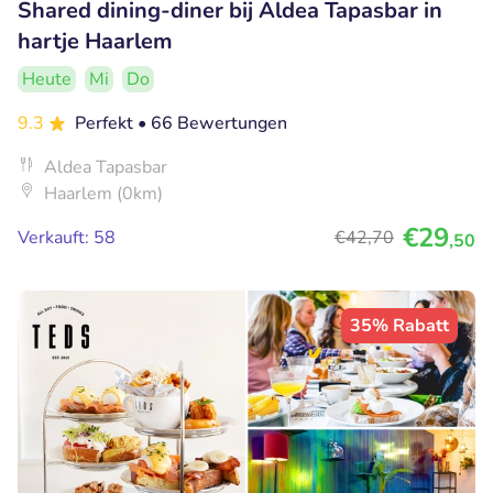
Shared dining-diner bij Aldea Tapasbar in
hartje Haarlem
Heute
Mi
Do
9.3
Perfekt
• 66 Bewertungen
Aldea Tapasbar
Haarlem (0km)
€29
Verkauft: 58
€42
,70
,50
35% Rabatt