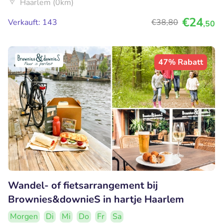
Haarlem (0km)
€24
Verkauft: 143
€38
,80
,50
47% Rabatt
Wandel- of fietsarrangement bij
Brownies&downieS in hartje Haarlem
Morgen
Di
Mi
Do
Fr
Sa