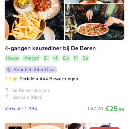
4-gangen keuzediner bij De Beren
Heute
Morgen
Di
Mi
Do
Fr
Sa
Sehr beliebter Deal
9.3
Perfekt
• 444 Bewertungen
De Beren Haarlem
Haarlem (0km)
€25
Verkauft: 1.384
€47
,70
,95