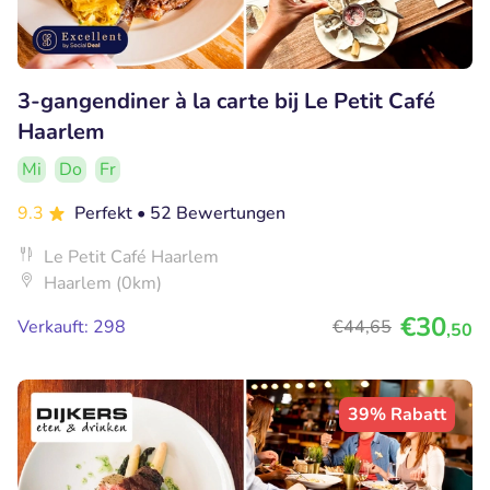
3-gangendiner à la carte bij Le Petit Café
Haarlem
Mi
Do
Fr
9.3
Perfekt
• 52 Bewertungen
Le Petit Café Haarlem
Haarlem (0km)
€30
Verkauft: 298
€44
,65
,50
39% Rabatt