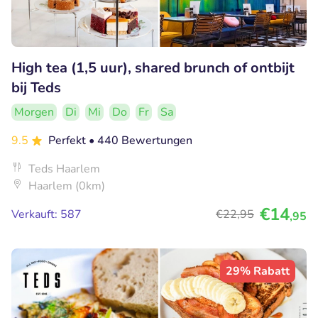
High tea (1,5 uur), shared brunch of ontbijt
bij Teds
Morgen
Di
Mi
Do
Fr
Sa
9.5
Perfekt
• 440 Bewertungen
Teds Haarlem
Haarlem (0km)
€14
Verkauft: 587
€22
,95
,95
29% Rabatt