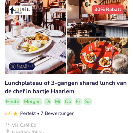
30% Rabatt
Lunchplateau of 3-gangen shared lunch van
de chef in hartje Haarlem
Heute
Morgen
Di
Mi
Do
Fr
Sa
9.6
Perfekt
• 7 Bewertungen
Vis Café Ed
Haarlem (0km)