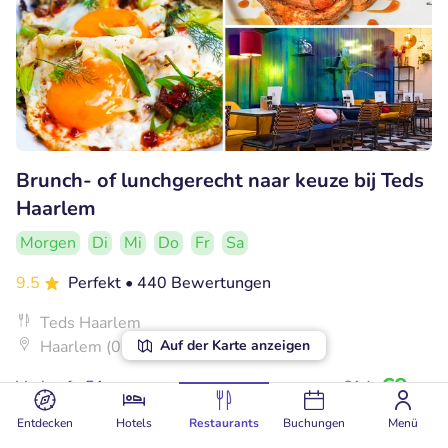
Brunch- of lunchgerecht naar keuze bij Teds
Haarlem
Morgen
Di
Mi
Do
Fr
Sa
9.5
Perfekt
• 440 Bewertungen
Teds Haarlem
Auf der Karte anzeigen
Haarlem (0km)
€9
Verkauft: 51
€14
,95
Entdecken
Hotels
Restaurants
Buchungen
Menü