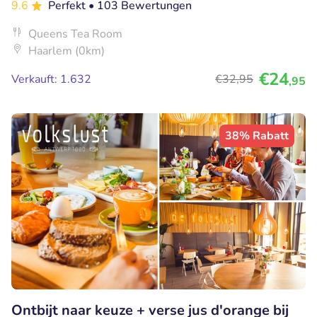
9.6
Perfekt
• 103 Bewertungen
Queens Tea Room
Haarlem (0km)
€24
Verkauft: 1.632
€32
,95
,95
38% Rabatt
Ontbijt naar keuze + verse jus d'orange bij