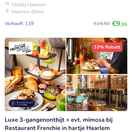
Chidóz Haarlem
Haarlem (0km)
€9
Verkauft: 139
€14
,50
,95
33% Rabatt
Luxe 3-gangenontbijt + evt. mimosa bij
Restaurant Frenchie in hartje Haarlem