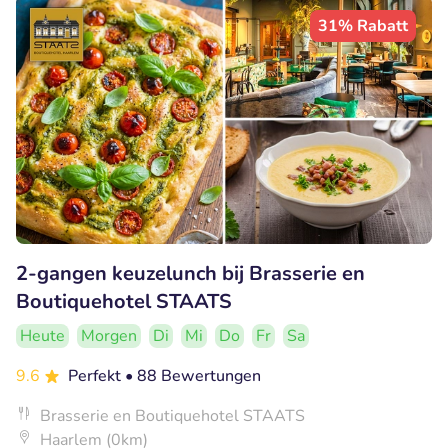
31% Rabatt
2-gangen keuzelunch bij Brasserie en
Boutiquehotel STAATS
Heute
Morgen
Di
Mi
Do
Fr
Sa
9.6
Perfekt
• 88 Bewertungen
Brasserie en Boutiquehotel STAATS
Haarlem (0km)