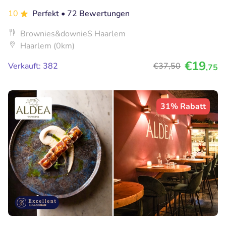
10
Perfekt
• 72 Bewertungen
Brownies&downieS Haarlem
Haarlem (0km)
€19
Verkauft: 382
€37
,50
,75
31% Rabatt