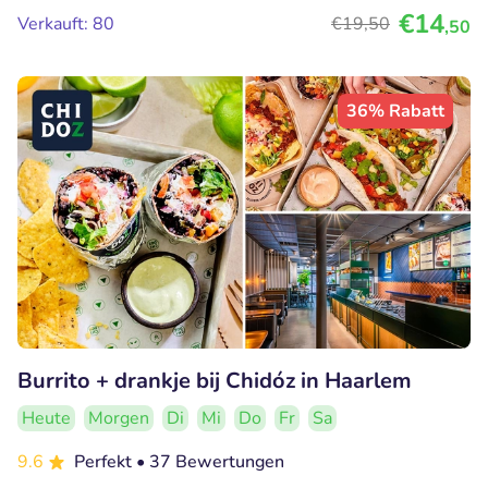
€14
Verkauft: 80
€19
,50
,50
36% Rabatt
Burrito + drankje bij Chidóz in Haarlem
Heute
Morgen
Di
Mi
Do
Fr
Sa
9.6
Perfekt
• 37 Bewertungen