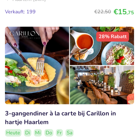
€15
Verkauft: 199
€22
,50
,75
28% Rabatt
3-gangendiner à la carte bij Carillon in
hartje Haarlem
Heute
Di
Mi
Do
Fr
Sa