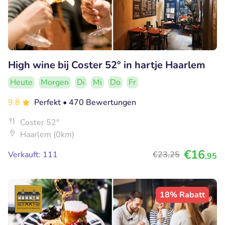
High wine bij Coster 52° in hartje Haarlem
Heute
Morgen
Di
Mi
Do
Fr
9.8
Perfekt
• 470 Bewertungen
Coster 52°
Haarlem (0km)
€16
Verkauft: 111
€23
,25
,95
18% Rabatt