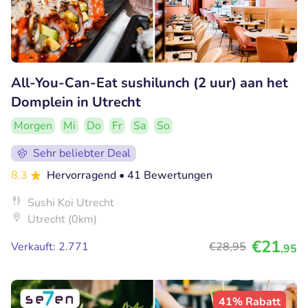
All-You-Can-Eat sushilunch (2 uur) aan het
Domplein in Utrecht
Morgen
Mi
Do
Fr
Sa
So
Sehr beliebter Deal
8.3
Hervorragend
• 41 Bewertungen
Sushi Koi Utrecht
Utrecht (0km)
€21
Verkauft: 2.771
€28
,95
,95
41% Rabatt