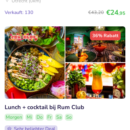
Utrecht (0km)
€24
Verkauft: 130
€43
,20
,95
36% Rabatt
Lunch + cocktail bij Rum Club
Morgen
Mi
Do
Fr
Sa
So
Sehr beliebter Deal