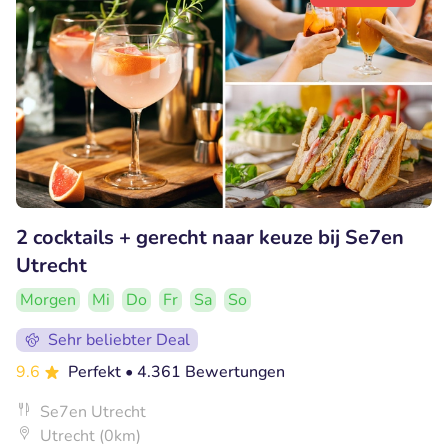
2 cocktails + gerecht naar keuze bij Se7en
Utrecht
Morgen
Mi
Do
Fr
Sa
So
Sehr beliebter Deal
9.6
Perfekt
• 4.361 Bewertungen
Se7en Utrecht
Utrecht (0km)