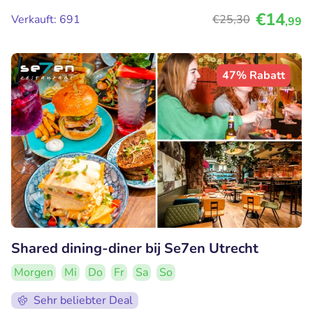
€14
Verkauft: 691
€25
,30
,99
47% Rabatt
Shared dining-diner bij Se7en Utrecht
Morgen
Mi
Do
Fr
Sa
So
Sehr beliebter Deal