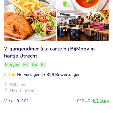
2-gangendiner à la carte bij BijMoov in
hartje Utrecht
Morgen
Mi
Do
Fr
8.9
Hervorragend
• 329 Bewertungen
BijMoov
Utrecht (0km)
€19
Verkauft: 101
€32
,40
,50