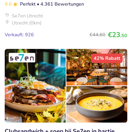
9.6
Perfekt
• 4.361 Bewertungen
Se7en Utrecht
Utrecht (0km)
€23
Verkauft: 926
€44
,60
,50
42% Rabatt
Clubsandwich + soep bij Se7en in hartje