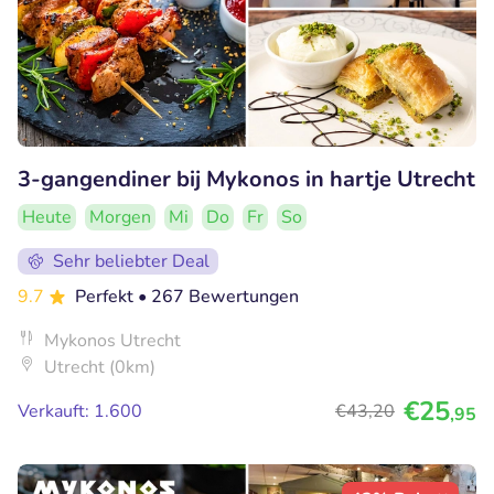
3-gangendiner bij Mykonos in hartje Utrecht
Heute
Morgen
Mi
Do
Fr
So
Sehr beliebter Deal
9.7
Perfekt
• 267 Bewertungen
Mykonos Utrecht
Utrecht (0km)
€25
Verkauft: 1.600
€43
,20
,95