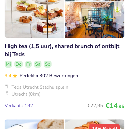
High tea (1,5 uur), shared brunch of ontbijt
bij Teds
Mi
Do
Fr
Sa
So
9.4
Perfekt
• 302 Bewertungen
Teds Utrecht Stadhuisplein
Utrecht (0km)
€14
Verkauft: 192
€22
,95
,95
29% Rabatt