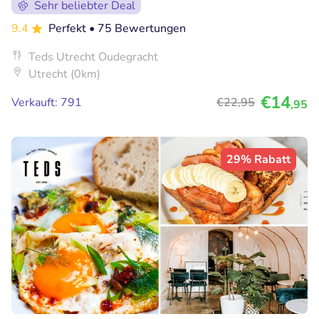
Sehr beliebter Deal
9.4
Perfekt
• 75 Bewertungen
Teds Utrecht Oudegracht
Utrecht (0km)
€14
Verkauft: 791
€22
,95
,95
29% Rabatt