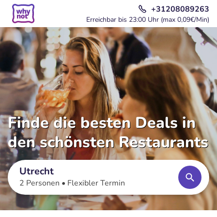
+31208089263
Erreichbar bis 23:00 Uhr (max 0,09€/Min)
Finde die besten Deals in
den schönsten Restaurants
Utrecht
2 Personen •
Flexibler Termin