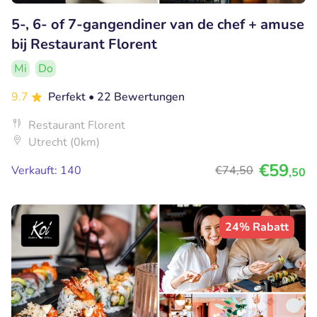
5-, 6- of 7-gangendiner van de chef + amuse
bij Restaurant Florent
Mi
Do
9.7
Perfekt
• 22 Bewertungen
Restaurant Florent
Utrecht (0km)
€59
Verkauft: 140
€74
,50
,50
24% Rabatt