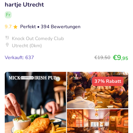
hartje Utrecht
Fr
9.7
Perfekt
• 394 Bewertungen
Knock Out Comedy Club
Utrecht (0km)
€9
Verkauft: 637
€19
,50
,95
37% Rabatt