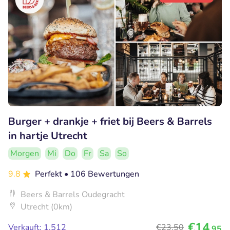
Burger + drankje + friet bij Beers & Barrels
in hartje Utrecht
Morgen
Mi
Do
Fr
Sa
So
9.8
Perfekt
• 106 Bewertungen
Beers & Barrels Oudegracht
Utrecht (0km)
€14
Verkauft: 1.512
€23
,50
,95