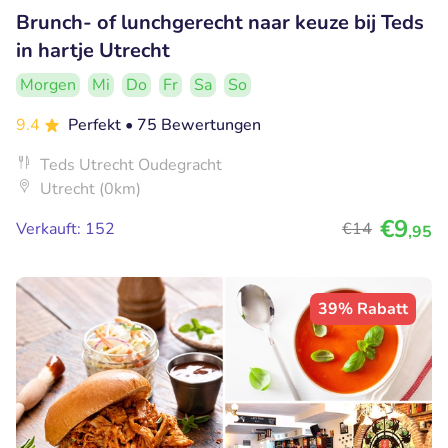
Brunch- of lunchgerecht naar keuze bij Teds
in hartje Utrecht
Morgen
Mi
Do
Fr
Sa
So
9.4
Perfekt
• 75 Bewertungen
Teds Utrecht Oudegracht
Utrecht (0km)
€9
Verkauft: 152
€14
,95
39% Rabatt