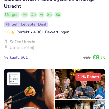
Utrecht
Morgen
Mi
Do
Fr
Sa
So
Sehr beliebter Deal
9.6
Perfekt
• 4.361 Bewertungen
Se7en Utrecht
Utrecht (0km)
€8
Verkauft: 661
€15
,75
21% Rabatt