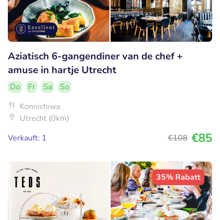
Aziatisch 6-gangendiner van de chef +
amuse in hartje Utrecht
Do
Fr
Sa
So
Konnichiwa
Utrecht (0km)
€85
Verkauft: 1
€108
35% Rabatt