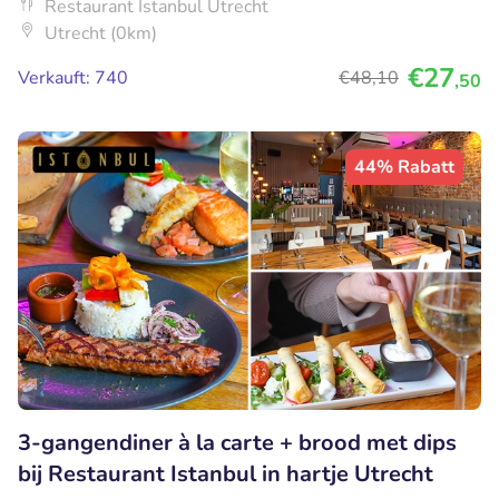
Restaurant Istanbul Utrecht
Utrecht (0km)
€27
Verkauft: 740
€48
,10
,50
44% Rabatt
3-gangendiner à la carte + brood met dips
bij Restaurant Istanbul in hartje Utrecht