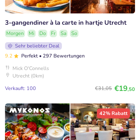
3-gangendiner à la carte in hartje Utrecht
Morgen
Mi
Do
Fr
Sa
So
Sehr beliebter Deal
9.2
Perfekt
• 297 Bewertungen
Mick O'Connells
Utrecht (0km)
€19
Verkauft: 100
€31
,05
,50
42% Rabatt