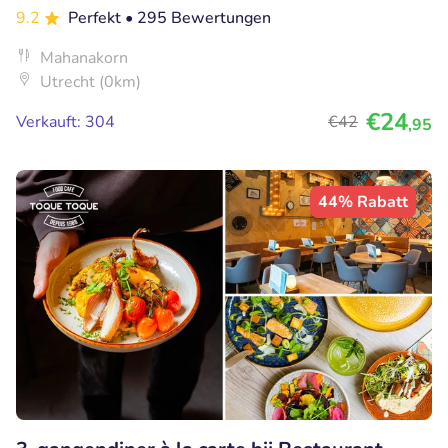
9.2
Perfekt
• 295 Bewertungen
Mahanakorn
Utrecht (0km)
€24
Verkauft: 304
€42
,95
44% Rabatt