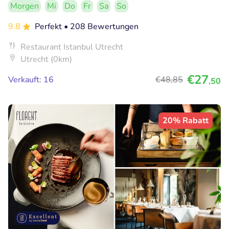
Morgen
Mi
Do
Fr
Sa
So
9.8
Perfekt
• 208 Bewertungen
Restaurant Istanbul Utrecht
Utrecht (0km)
€27
Verkauft: 16
€48
,85
,50
20% Rabatt