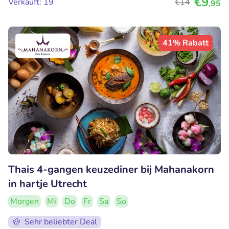
€9
Verkauft: 19
€14
,95
41% Rabatt
Thais 4-gangen keuzediner bij Mahanakorn
in hartje Utrecht
Morgen
Mi
Do
Fr
Sa
So
Sehr beliebter Deal