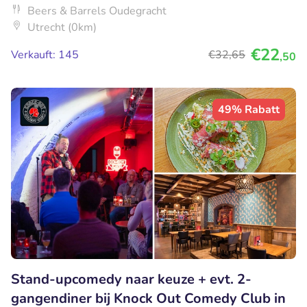
Beers & Barrels Oudegracht
Utrecht (0km)
€22
Verkauft: 145
€32
,65
,50
49% Rabatt
Stand-upcomedy naar keuze + evt. 2-
gangendiner bij Knock Out Comedy Club in