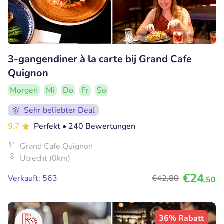
3-gangendiner à la carte bij Grand Cafe
Quignon
Morgen
Mi
Do
Fr
So
Sehr beliebter Deal
9.7
Perfekt
• 240 Bewertungen
Grand Cafe Quignon
Utrecht (0km)
€24
Verkauft: 563
€42
,80
,50
36% Rabatt