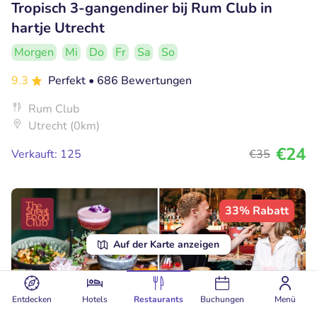
Tropisch 3-gangendiner bij Rum Club in
hartje Utrecht
Morgen
Mi
Do
Fr
Sa
So
9.3
Perfekt
• 686 Bewertungen
Rum Club
Utrecht (0km)
€24
Verkauft: 125
€35
33% Rabatt
Auf der Karte anzeigen
Entdecken
Hotels
Restaurants
Buchungen
Menü