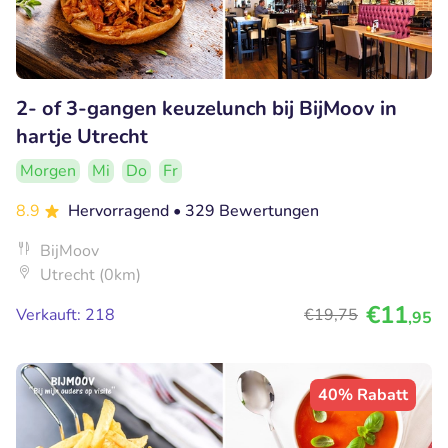
2- of 3-gangen keuzelunch bij BijMoov in
hartje Utrecht
Morgen
Mi
Do
Fr
8.9
Hervorragend
• 329 Bewertungen
BijMoov
Utrecht (0km)
€11
Verkauft: 218
€19
,75
,95
40% Rabatt