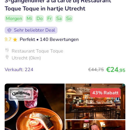
3-gangendiner à la carte bij Restaurant
Toque Toque in hartje Utrecht
Morgen
Mi
Do
Fr
Sa
So
Sehr beliebter Deal
9.7
Perfekt
• 140 Bewertungen
Restaurant Toque Toque
Utrecht (0km)
€24
Verkauft: 224
€44
,75
,95
43% Rabatt