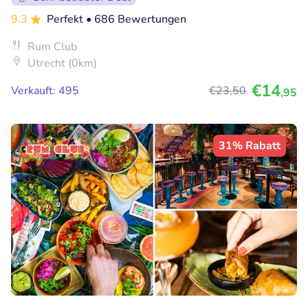
9.3
Perfekt
• 686 Bewertungen
Rum Club
Utrecht (0km)
€14
Verkauft: 495
€23
,50
,95
31% Rabatt