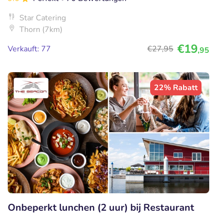
Star Catering
Thorn (7km)
€19
Verkauft: 77
€27
,95
,95
22% Rabatt
Onbeperkt lunchen (2 uur) bij Restaurant