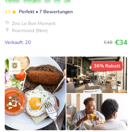
Heute
Morgen
Di
Mi
Sa
10
Perfekt
• 7 Bewertungen
Zinc Le Bon Moment
Roermond (9km)
€34
Verkauft: 20
€48
36% Rabatt