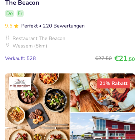
The Beacon
Do
Fr
9.6
Perfekt
• 220 Bewertungen
Restaurant The Beacon
Wessem (8km)
€21
Verkauft: 528
€27
,50
,50
21% Rabatt