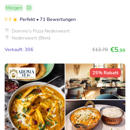
Morgen
Di
9.8
Perfekt
• 71 Bewertungen
Domino's Pizza Nederweert
Nederweert (9km)
€5
Verkauft: 306
€12
,70
,99
25% Rabatt