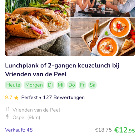
Lunchplank of 2-gangen keuzelunch bij
Vrienden van de Peel
Heute
Morgen
Di
Mi
Do
Fr
Sa
9.7
Perfekt
• 127 Bewertungen
Vrienden van de Peel
Ospel (9km)
€12
Verkauft: 48
€18
,75
,95