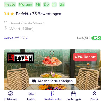
Heute
Morgen
Mi
Do
Fr
Sa
9.4
Perfekt
• 76 Bewertungen
Daisuki Sushi Weert
Weert (10km)
€29
Verkauft: 125
€44
,50
43% Rabatt
Auf der Karte anzeigen
Entdecken
Hotels
Restaurants
Buchungen
Menü