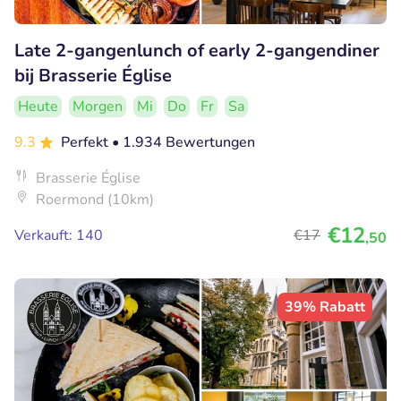
Late 2-gangenlunch of early 2-gangendiner
bij Brasserie Église
Heute
Morgen
Mi
Do
Fr
Sa
9.3
Perfekt
• 1.934 Bewertungen
Brasserie Église
Roermond (10km)
€12
Verkauft: 140
€17
,50
39% Rabatt