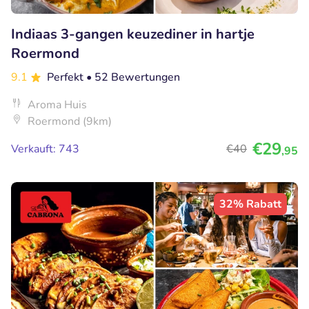
Indiaas 3-gangen keuzediner in hartje
Roermond
9.1
Perfekt
• 52 Bewertungen
Aroma Huis
Roermond (9km)
€29
Verkauft: 743
€40
,95
32% Rabatt