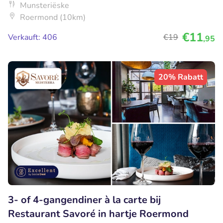
Munsteriëske
Roermond (10km)
€11
Verkauft: 406
€19
,95
20% Rabatt
3- of 4-gangendiner à la carte bij
Restaurant Savoré in hartje Roermond