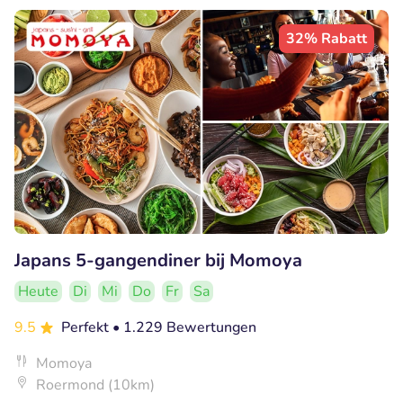
32% Rabatt
Japans 5-gangendiner bij Momoya
Heute
Di
Mi
Do
Fr
Sa
9.5
Perfekt
• 1.229 Bewertungen
Momoya
Roermond (10km)