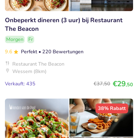
Onbeperkt dineren (3 uur) bij Restaurant
The Beacon
Morgen
Fr
9.6
Perfekt
• 220 Bewertungen
Restaurant The Beacon
Wessem (8km)
€29
Verkauft: 435
€37
,50
,50
38% Rabatt