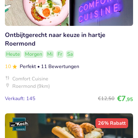
Ontbijtgerecht naar keuze in hartje
Roermond
Heute
Morgen
Mi
Fr
Sa
10
Perfekt
• 11 Bewertungen
Comfort Cuisine
Roermond (9km)
€7
Verkauft: 145
€12
,50
,95
26% Rabatt