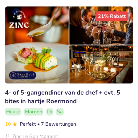
21% Rabatt
4- of 5-gangendiner van de chef + evt. 5
bites in hartje Roermond
Heute
Morgen
Di
Sa
10
Perfekt
• 7 Bewertungen
Zinc Le Bon Moment