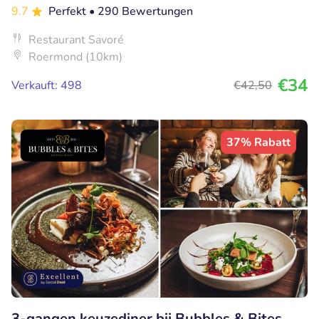
9.7
Perfekt
• 290 Bewertungen
Restaurant Savoré
Roermond (10km)
€34
Verkauft: 498
€42
,50
37% Rabatt
3-gangen keuzediner bij Bubbles & Bites