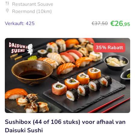
Restaurant Souave
Roermond (10km)
€26
Verkauft: 425
€37
,50
,95
35% Rabatt
Sushibox (44 of 106 stuks) voor afhaal van
Daisuki Sushi