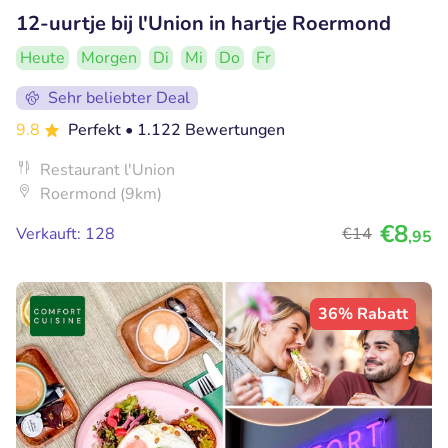
12-uurtje bij l'Union in hartje Roermond
Heute
Morgen
Di
Mi
Do
Fr
Sehr beliebter Deal
9.8
Perfekt
• 1.122 Bewertungen
Restaurant l'Union
Roermond (9km)
€8
Verkauft: 128
€14
,95
36% Rabatt