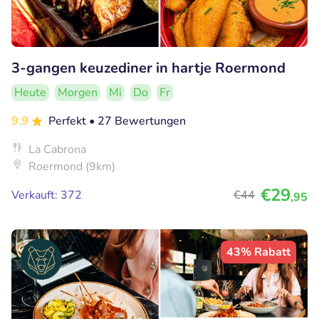
3-gangen keuzediner in hartje Roermond
Heute
Morgen
Mi
Do
Fr
9.9
Perfekt
• 27 Bewertungen
La Cabrona
Roermond (9km)
€29
Verkauft: 372
€44
,95
43% Rabatt