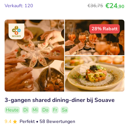
€24
Verkauft: 120
€36
,75
,90
28% Rabatt
3-gangen shared dining-diner bij Souave
Heute
Di
Mi
Do
Fr
Sa
9.4
Perfekt
• 58 Bewertungen