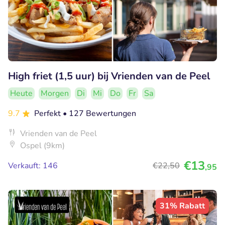
High friet (1,5 uur) bij Vrienden van de Peel
Heute
Morgen
Di
Mi
Do
Fr
Sa
9.7
Perfekt
• 127 Bewertungen
Vrienden van de Peel
Ospel (9km)
€13
Verkauft: 146
€22
,50
,95
31% Rabatt