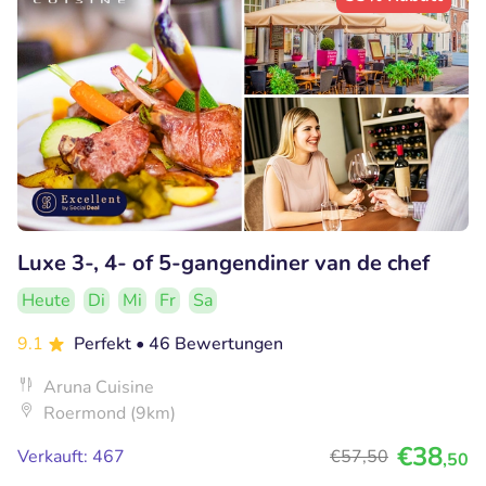
Luxe 3-, 4- of 5-gangendiner van de chef
Heute
Di
Mi
Fr
Sa
9.1
Perfekt
• 46 Bewertungen
Aruna Cuisine
Roermond (9km)
€38
Verkauft: 467
€57
,50
,50