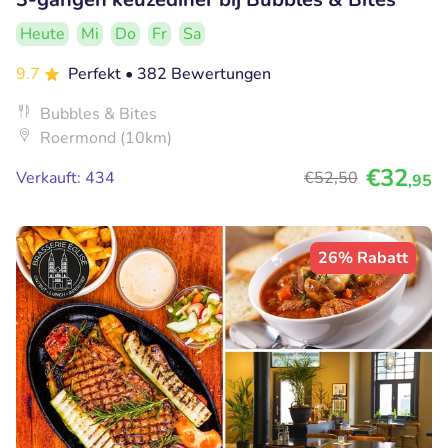
Heute
Mi
Do
Fr
Sa
9.7
Perfekt
• 382 Bewertungen
Bubbles & Bites
Roermond (10km)
€32
Verkauft: 434
€52
,50
,95
26% Rabatt