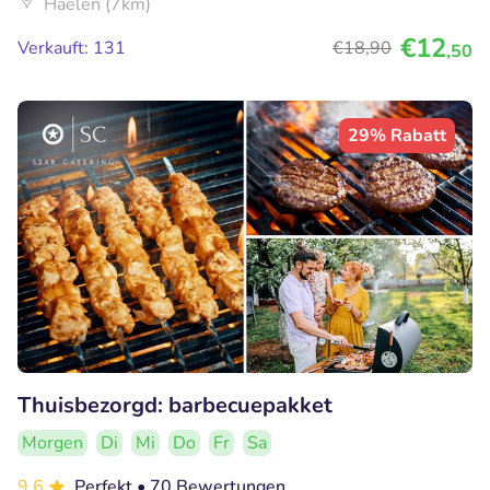
Haelen (7km)
€12
Verkauft: 131
€18
,90
,50
29% Rabatt
Thuisbezorgd: barbecuepakket
Morgen
Di
Mi
Do
Fr
Sa
9.6
Perfekt
• 70 Bewertungen