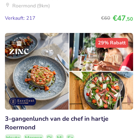
Roermond (9km)
€47
Verkauft: 217
€60
,50
29% Rabatt
3-gangenlunch van de chef in hartje
Roermond