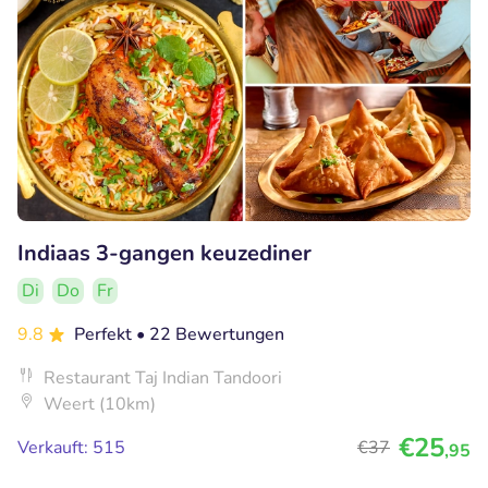
Indiaas 3-gangen keuzediner
Di
Do
Fr
9.8
Perfekt
• 22 Bewertungen
Restaurant Taj Indian Tandoori
Weert (10km)
€25
Verkauft: 515
€37
,95