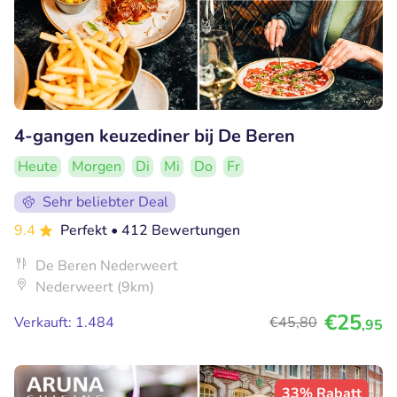
4-gangen keuzediner bij De Beren
Heute
Morgen
Di
Mi
Do
Fr
Sehr beliebter Deal
9.4
Perfekt
• 412 Bewertungen
De Beren Nederweert
Nederweert (9km)
€25
Verkauft: 1.484
€45
,80
,95
33% Rabatt