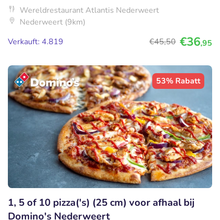
Wereldrestaurant Atlantis Nederweert
Nederweert (9km)
€36
Verkauft: 4.819
€45
,50
,95
53% Rabatt
1, 5 of 10 pizza('s) (25 cm) voor afhaal bij
Domino's Nederweert