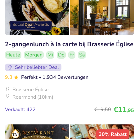
2-gangenlunch à la carte bij Brasserie Église
Heute
Morgen
Mi
Do
Fr
Sa
Sehr beliebter Deal
9.3
Perfekt
• 1.934 Bewertungen
Brasserie Église
Roermond (10km)
€11
Verkauft: 422
€19
,50
,95
30% Rabatt