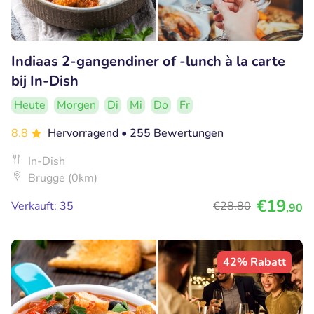
Indiaas 2-gangendiner of -lunch à la carte
bij In-Dish
Heute
Morgen
Di
Mi
Do
Fr
8.8
Hervorragend
• 255 Bewertungen
In-Dish
Brugge (0km)
€19
Verkauft: 35
€28
,80
,90
42% Rabatt