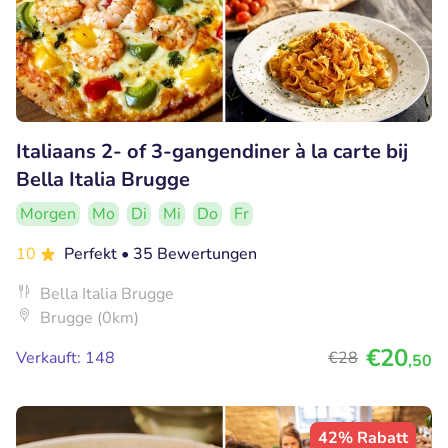
Italiaans 2- of 3-gangendiner à la carte bij
Bella Italia Brugge
Morgen
Mo
Di
Mi
Do
Fr
10
Perfekt
• 35 Bewertungen
Bella Italia Brugge
Brugge (0km)
€20
Verkauft: 148
€28
,50
42% Rabatt