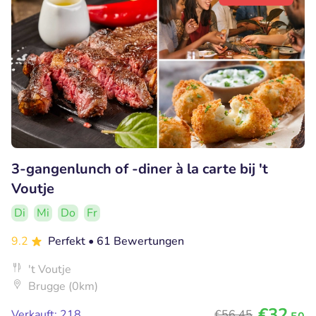
3-gangenlunch of -diner à la carte bij 't
Voutje
Di
Mi
Do
Fr
9.2
Perfekt
• 61 Bewertungen
't Voutje
Brugge (0km)
€32
Verkauft: 218
€56
,45