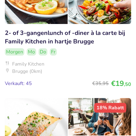
2- of 3-gangenlunch of -diner à la carte bij
Family Kitchen in hartje Brugge
Morgen
Mo
Do
Fr
Family Kitchen
Brugge (0km)
€19
Verkauft: 45
€35
,95
,50
18% Rabatt