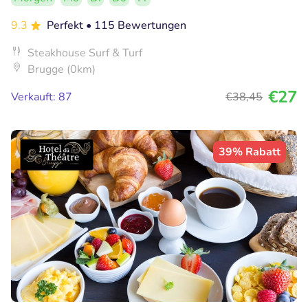
9.3
Perfekt
• 115 Bewertungen
Steakhouse Surf & Turf
Brugge (0km)
€27
Verkauft: 87
€38
,45
39% Rabatt