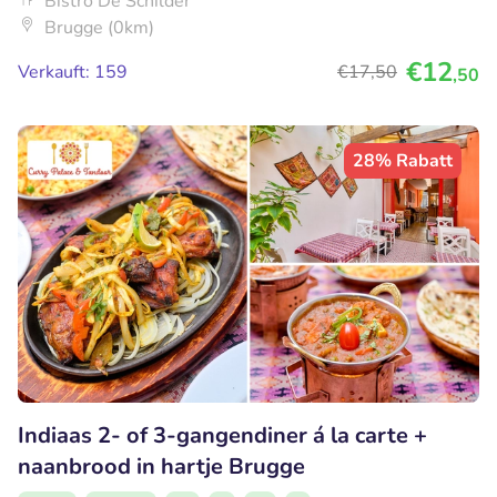
Bistro De Schilder
Brugge (0km)
€12
Verkauft: 159
€17
,50
,50
28% Rabatt
Indiaas 2- of 3-gangendiner á la carte +
naanbrood in hartje Brugge