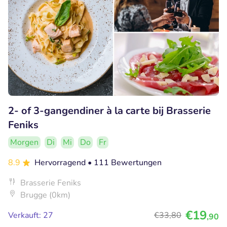
2- of 3-gangendiner à la carte bij Brasserie
Feniks
Morgen
Di
Mi
Do
Fr
8.9
Hervorragend
• 111 Bewertungen
Brasserie Feniks
Brugge (0km)
€19
Verkauft: 27
€33
,80
,90