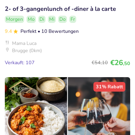
2- of 3-gangenlunch of -diner à la carte
Morgen
Mo
Di
Mi
Do
Fr
9.4
Perfekt
• 10 Bewertungen
Mama Luca
Brugge (0km)
€26
Verkauft: 107
€54
,10
,50
31% Rabatt