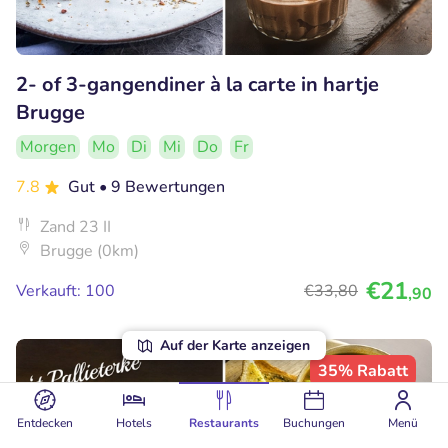
2- of 3-gangendiner à la carte in hartje
Brugge
Morgen
Mo
Di
Mi
Do
Fr
7.8
Gut
• 9 Bewertungen
Zand 23 II
Brugge (0km)
€21
Verkauft: 100
€33
,80
,90
Auf der Karte anzeigen
35% Rabatt
Entdecken
Hotels
Restaurants
Buchungen
Menü