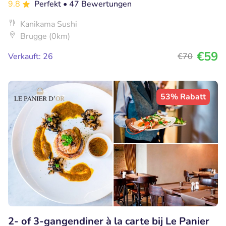
9.8
Perfekt
• 47 Bewertungen
Kanikama Sushi
Brugge (0km)
€59
Verkauft: 26
€70
53% Rabatt
2- of 3-gangendiner à la carte bij Le Panier