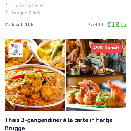
Trattoria Amici
Brugge (0km)
€18
Verkauft: 166
€34
,55
,50
45% Rabatt
Thais 3-gangendiner à la carte in hartje
Brugge