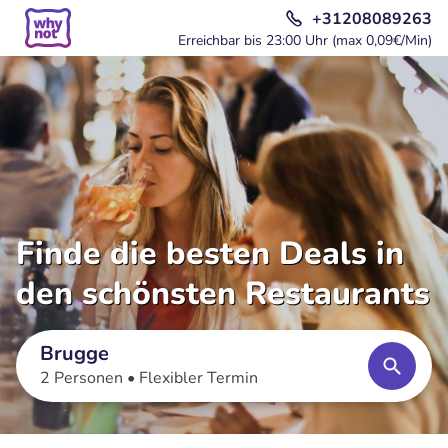
+31208089263
Erreichbar bis 23:00 Uhr (max 0,09€/Min)
Finde die besten Deals in
den schönsten Restaurants
Brugge
2 Personen •
Flexibler Termin