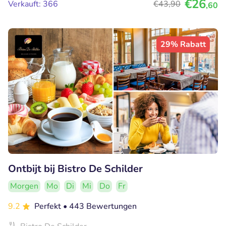
€26
Verkauft: 366
€43
,90
,60
29% Rabatt
Ontbijt bij Bistro De Schilder
Morgen
Mo
Di
Mi
Do
Fr
9.2
Perfekt
• 443 Bewertungen