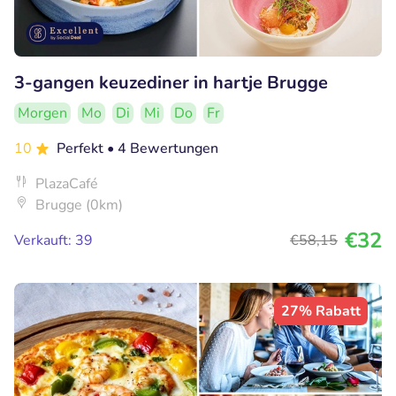
3-gangen keuzediner in hartje Brugge
Morgen
Mo
Di
Mi
Do
Fr
10
Perfekt
• 4 Bewertungen
PlazaCafé
Brugge (0km)
€32
Verkauft: 39
€58
,15
27% Rabatt