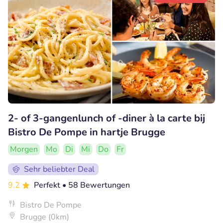
2- of 3-gangenlunch of -diner à la carte bij
Bistro De Pompe in hartje Brugge
Morgen
Mo
Di
Mi
Do
Fr
Sehr beliebter Deal
9.2
Perfekt
• 58 Bewertungen
Bistro De Pompe
Brugge (0km)