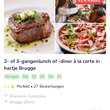
41% Rabatt
2- of 3-gangenlunch of -diner à la carte in
hartje Brugge
Morgen
Mo
Di
Mi
Do
Fr
9.4
Perfekt
• 27 Bewertungen
Brasserie Forestière
Brugge (0km)