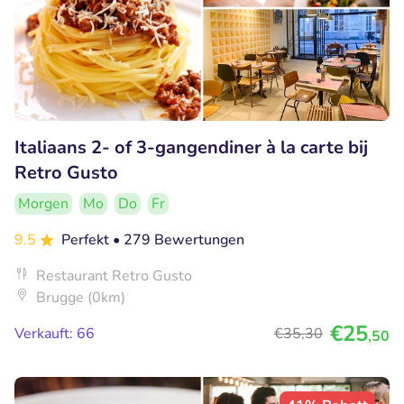
Italiaans 2- of 3-gangendiner à la carte bij
Retro Gusto
Morgen
Mo
Do
Fr
9.5
Perfekt
• 279 Bewertungen
Restaurant Retro Gusto
Brugge (0km)
€25
Verkauft: 66
€35
,30
,50