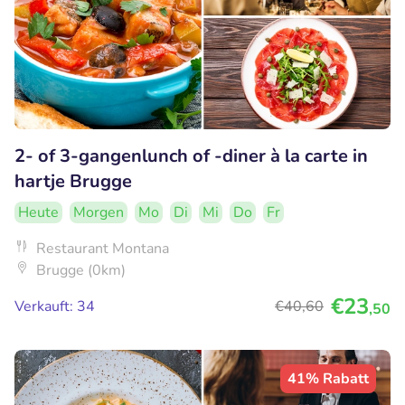
2- of 3-gangenlunch of -diner à la carte in
hartje Brugge
Heute
Morgen
Mo
Di
Mi
Do
Fr
Restaurant Montana
Brugge (0km)
€23
Verkauft: 34
€40
,60
,50
41% Rabatt