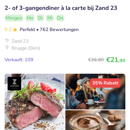
2- of 3-gangendiner à la carte bij Zand 23
Morgen
Mo
Di
Mi
Do
9.2
Perfekt
• 762 Bewertungen
Zand 23
Brugge (0km)
€21
Verkauft: 109
€36
,80
,90
35% Rabatt