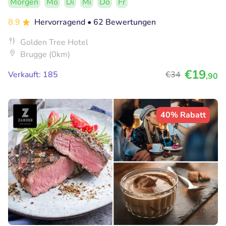
Morgen
Mo
Di
Mi
Do
Fr
8.9
Hervorragend
• 62 Bewertungen
Golden Tree Hotel
Brugge (0km)
€19
Verkauft: 185
€34
,90
40% Rabatt