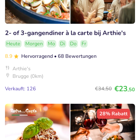
2- of 3-gangendiner à la carte bij Arthie's
Heute
Morgen
Mo
Di
Do
Fr
8.9
Hervorragend
• 68 Bewertungen
Arthie's
Brugge (0km)
€23
Verkauft: 126
€34
,50
,50
28% Rabatt