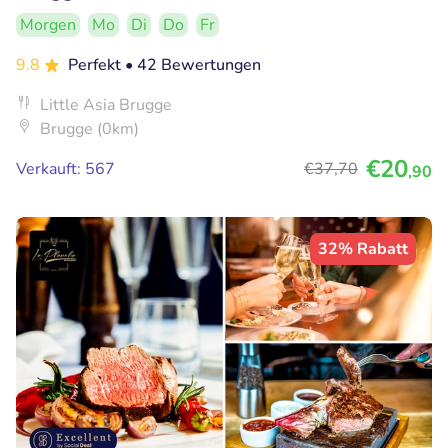
Morgen
Mo
Di
Do
Fr
9.8
Perfekt
• 42 Bewertungen
Little Asia Brugge
Brugge (0km)
€20
Verkauft: 567
€37
,70
,90
32% Rabatt