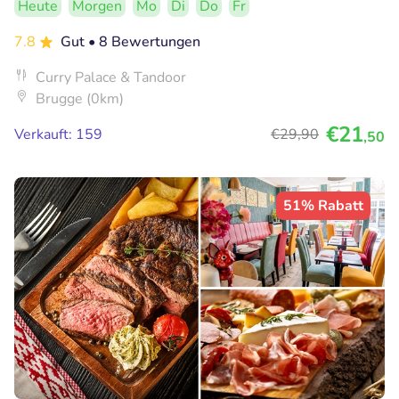
Heute
Morgen
Mo
Di
Do
Fr
7.8
Gut
• 8 Bewertungen
Curry Palace & Tandoor
Brugge (0km)
€21
Verkauft: 159
€29
,90
,50
51% Rabatt