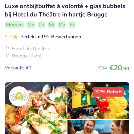
Luxe ontbijtbuffet à volonté + glas bubbels
bij Hotel du Théâtre in hartje Brugge
Morgen
Mo
Di
Mi
Do
Fr
9.7
Perfekt
• 192 Bewertungen
Hotel du Théâtre
Brugge (0km)
€20
Verkauft: 40
€34
,90
32% Rabatt