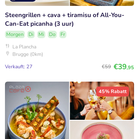
Steengrillen + cava + tiramisu of All-You-
Can-Eat picanha (3 uur)
Morgen
Di
Mi
Do
Fr
La Plancha
Brugge (0km)
€39
Verkauft: 27
€59
,95
45% Rabatt