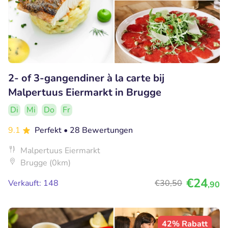
2- of 3-gangendiner à la carte bij
Malpertuus Eiermarkt in Brugge
Di
Mi
Do
Fr
9.1
Perfekt
• 28 Bewertungen
Malpertuus Eiermarkt
Brugge (0km)
€24
Verkauft: 148
€30
,50
,90
42% Rabatt