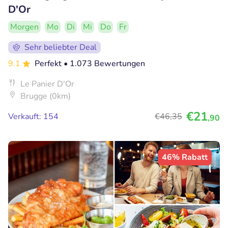
D'Or
Morgen
Mo
Di
Mi
Do
Fr
Sehr beliebter Deal
9.1
Perfekt
• 1.073 Bewertungen
Le Panier D'Or
Brugge (0km)
€21
Verkauft: 154
€46
,35
,90
46% Rabatt