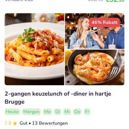
,50
46% Rabatt
2-gangen keuzelunch of -diner in hartje
Brugge
Heute
Morgen
Mo
Di
Mi
Do
Fr
7.8
Gut
• 13 Bewertungen