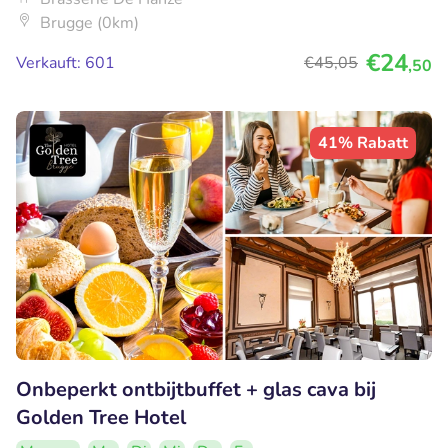
Brugge (0km)
€24
Verkauft: 601
€45
,05
,50
41% Rabatt
Onbeperkt ontbijtbuffet + glas cava bij
Golden Tree Hotel