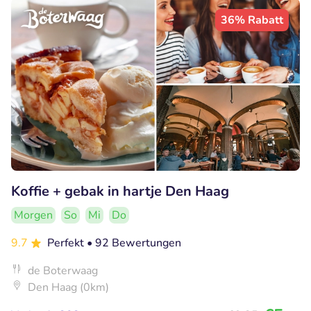
36% Rabatt
Koffie + gebak in hartje Den Haag
Morgen
So
Mi
Do
9.7
Perfekt
• 92 Bewertungen
de Boterwaag
Den Haag (0km)