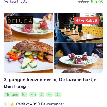
€5
Verkauft: 303
€9
,25
,95
47% Rabatt
3-gangen keuzediner bij De Luca in hartje
Den Haag
Morgen
So
Mo
Di
Mi
Do
9.3
Perfekt
• 390 Bewertungen