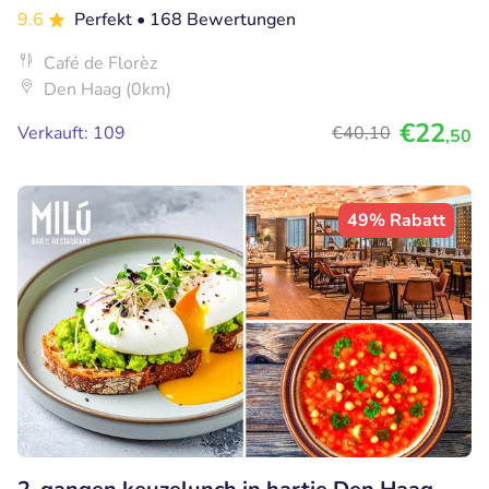
9.6
Perfekt
• 168 Bewertungen
Café de Florèz
Den Haag (0km)
€22
Verkauft: 109
€40
,10
,50
49% Rabatt