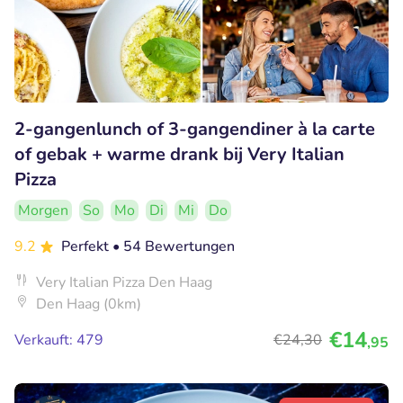
2-gangenlunch of 3-gangendiner à la carte
of gebak + warme drank bij Very Italian
Pizza
Morgen
So
Mo
Di
Mi
Do
9.2
Perfekt
• 54 Bewertungen
Very Italian Pizza Den Haag
Den Haag (0km)
€14
Verkauft: 479
€24
,30
,95