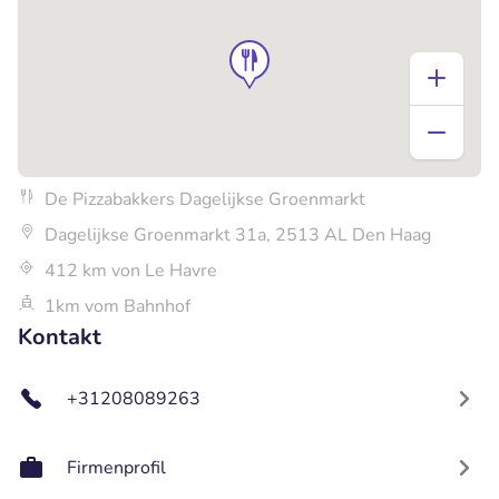
De Pizzabakkers Dagelijkse Groenmarkt
Dagelijkse Groenmarkt 31a, 2513 AL Den Haag
412 km von Le Havre
1km vom Bahnhof
Kontakt
+31208089263
Firmenprofil