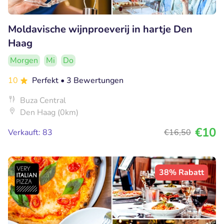
Moldavische wijnproeverij in hartje Den
Haag
Morgen
Mi
Do
10
Perfekt
• 3 Bewertungen
Buza Central
Den Haag (0km)
€10
Verkauft: 83
€16
,50
38% Rabatt