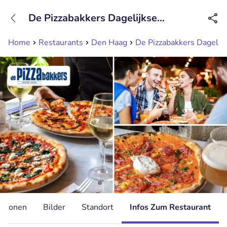
+31208089263
De Pizzabakkers Dagelijkse
Erreichbar bis 23:00 Uhr (max 0,09€/Min)
Groenmarkt
Home
Restaurants
Den Haag
De Pizzabakkers Dagelij
ationen
Bilder
Standort
Infos Zum Restaurant