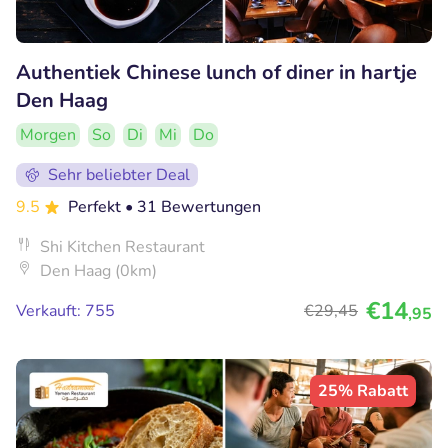
Authentiek Chinese lunch of diner in hartje
Den Haag
Morgen
So
Di
Mi
Do
Sehr beliebter Deal
9.5
Perfekt
• 31 Bewertungen
Shi Kitchen Restaurant
Den Haag (0km)
€14
Verkauft: 755
€29
,45
,95
25% Rabatt