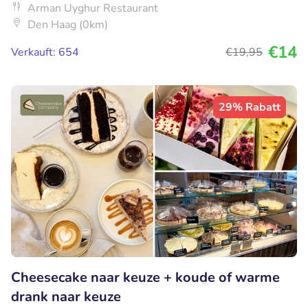
Arman Uyghur Restaurant
Den Haag (0km)
€14
Verkauft: 654
€19
,95
29% Rabatt
Cheesecake naar keuze + koude of warme
drank naar keuze