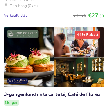
Café de Florèz
Den Haag (0km)
€27
Verkauft: 336
€47
,50
,50
44% Rabatt
3-gangenlunch à la carte bij Café de Florèz
Morgen