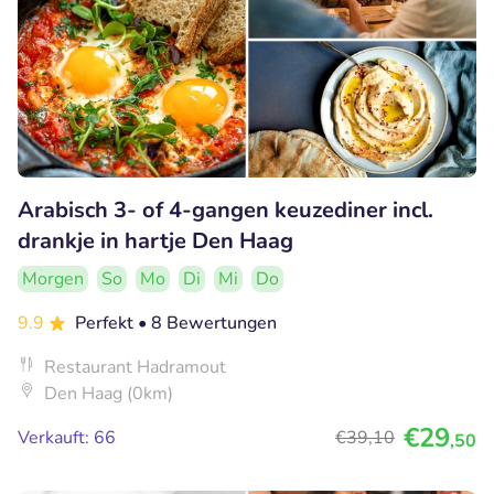
Arabisch 3- of 4-gangen keuzediner incl.
drankje in hartje Den Haag
Morgen
So
Mo
Di
Mi
Do
9.9
Perfekt
• 8 Bewertungen
Restaurant Hadramout
Den Haag (0km)
€29
Verkauft: 66
€39
,10
,50