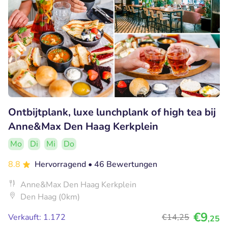
Ontbijtplank, luxe lunchplank of high tea bij
Anne&Max Den Haag Kerkplein
Mo
Di
Mi
Do
8.8
Hervorragend
• 46 Bewertungen
Anne&Max Den Haag Kerkplein
Den Haag (0km)
€9
Verkauft: 1.172
€14
,25
,25