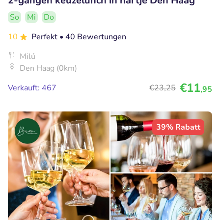
2-gangen keuzelunch in hartje Den Haag
So
Mi
Do
10
Perfekt
• 40 Bewertungen
Milú
Den Haag (0km)
€11
Verkauft: 467
€23
,25
,95
39% Rabatt