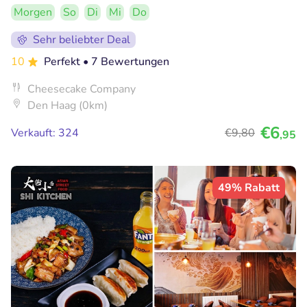
Morgen
So
Di
Mi
Do
Sehr beliebter Deal
10
Perfekt
• 7 Bewertungen
Cheesecake Company
Den Haag (0km)
€6
Verkauft: 324
€9
,80
,95
49% Rabatt