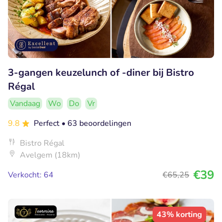
3-gangen keuzelunch of -diner bij Bistro
Régal
Vandaag
Wo
Do
Vr
9.8
Perfect
• 63 beoordelingen
Bistro Régal
Avelgem (18km)
€39
Verkocht: 64
€65
,25
43% korting