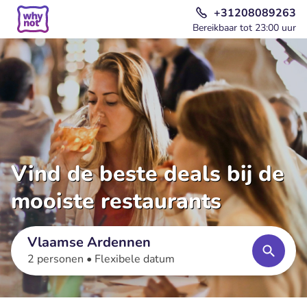
+31208089263
Bereikbaar tot 23:00 uur
Vind de beste deals bij de
mooiste restaurants
Vlaamse Ardennen
2 personen •
Flexibele datum