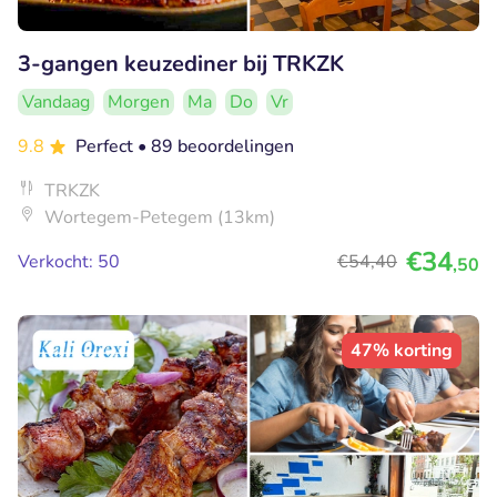
3-gangen keuzediner bij TRKZK
Vandaag
Morgen
Ma
Do
Vr
9.8
Perfect
• 89 beoordelingen
TRKZK
Wortegem-Petegem (13km)
€34
Verkocht: 50
€54
,40
,50
47% korting