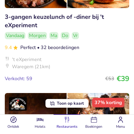
3-gangen keuzelunch of -diner bij 't
eXperiment
Vandaag
Morgen
Ma
Do
Vr
9.4
Perfect
• 32 beoordelingen
't eXperiment
Waregem (21km)
€39
Verkocht: 59
€53
37% korting
Toon op kaart
Ontdek
Hotels
Restaurants
Boekingen
Menu