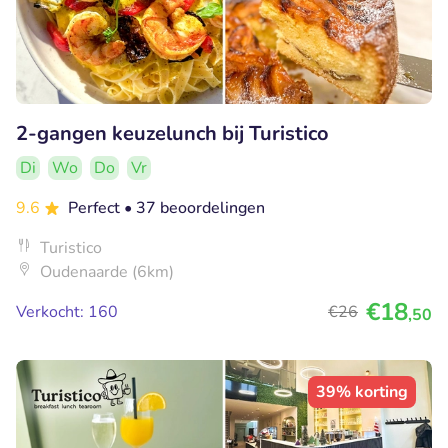
2-gangen keuzelunch bij Turistico
Di
Wo
Do
Vr
9.6
Perfect
• 37 beoordelingen
Turistico
Oudenaarde (6km)
€18
Verkocht: 160
€26
,50
39% korting