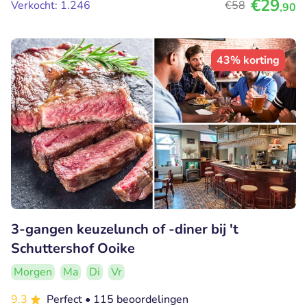
€29
Verkocht: 1.246
€58
,90
43% korting
3-gangen keuzelunch of -diner bij 't
Schuttershof Ooike
Morgen
Ma
Di
Vr
9.3
Perfect
• 115 beoordelingen