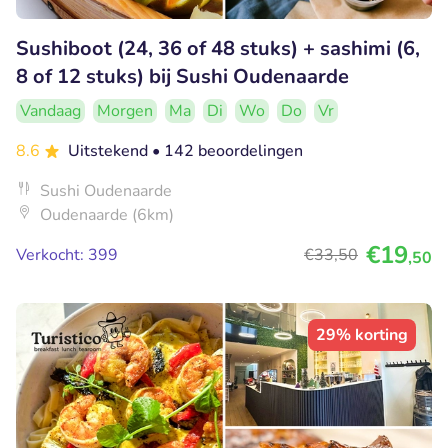
Sushiboot (24, 36 of 48 stuks) + sashimi (6,
8 of 12 stuks) bij Sushi Oudenaarde
Vandaag
Morgen
Ma
Di
Wo
Do
Vr
8.6
Uitstekend
• 142 beoordelingen
Sushi Oudenaarde
Oudenaarde (6km)
€19
Verkocht: 399
€33
,50
,50
29% korting