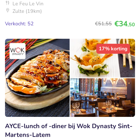
Le Feu Le Vin
Zulte (19km)
€34
Verkocht: 52
€51
,55
,50
17% korting
AYCE-lunch of -diner bij Wok Dynasty Sint-
Martens-Latem