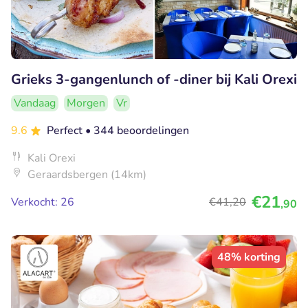
Grieks 3-gangenlunch of -diner bij Kali Orexi
Vandaag
Morgen
Vr
9.6
Perfect
• 344 beoordelingen
Kali Orexi
Geraardsbergen (14km)
€21
Verkocht: 26
€41
,20
,90
48% korting