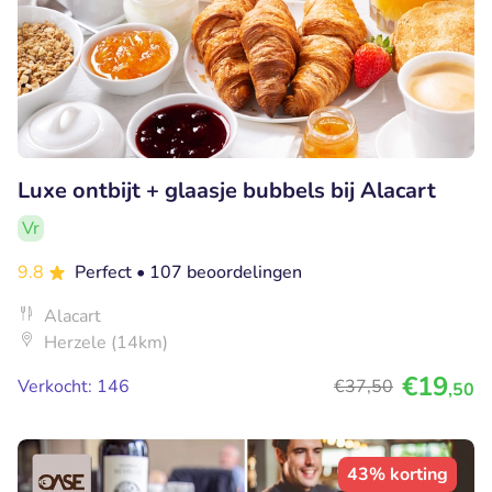
Luxe ontbijt + glaasje bubbels bij Alacart
Vr
9.8
Perfect
• 107 beoordelingen
Alacart
Herzele (14km)
€19
Verkocht: 146
€37
,50
,50
43% korting