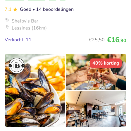
7.1
Goed
• 14 beoordelingen
Shelby's Bar
Lessines (16km)
€16
Verkocht: 11
€25
,50
,90
40% korting