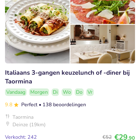
Italiaans 3-gangen keuzelunch of -diner bij
Taormina
Vandaag
Morgen
Di
Wo
Do
Vr
9.8
Perfect
• 138 beoordelingen
Taormina
Deinze (19km)
€29
Verkocht: 242
€52
,90