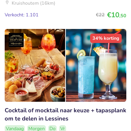
Kruishoutem (16km)
€10
Verkocht: 1.101
€22
,50
34% korting
Cocktail of mocktail naar keuze + tapasplank
om te delen in Lessines
Vandaag
Morgen
Do
Vr