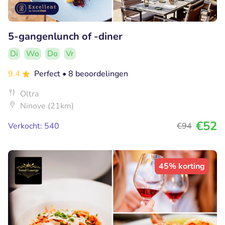
5-gangenlunch of -diner
Di
Wo
Do
Vr
9.4
Perfect
• 8 beoordelingen
Oltra
Ninove (21km)
€52
Verkocht: 540
€94
45% korting