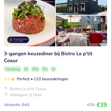
3-gangen keuzediner bij Bistro Le p'tit
Coeur
Vandaag
Di
Wo
Do
Vr
9.8
Perfect
• 110 beoordelingen
Bistro Le p'tit Coeur
Waregem (21km)
€39
Verkocht: 644
€70