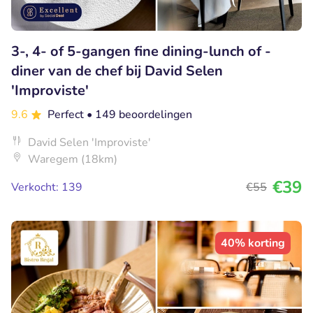
3-, 4- of 5-gangen fine dining-lunch of -
diner van de chef bij David Selen
'Improviste'
9.6
Perfect
• 149 beoordelingen
David Selen 'Improviste'
Waregem (18km)
€39
Verkocht: 139
€55
40% korting