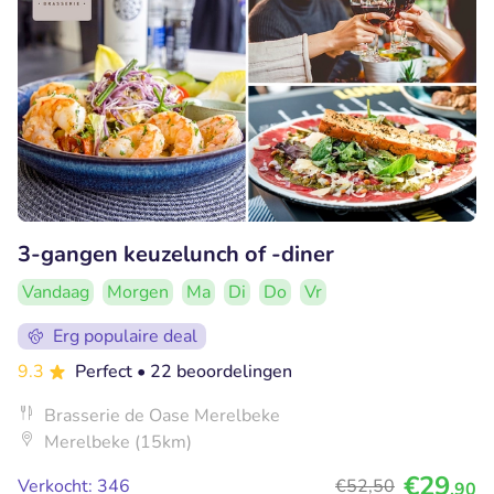
3-gangen keuzelunch of -diner
Vandaag
Morgen
Ma
Di
Do
Vr
Erg populaire deal
9.3
Perfect
• 22 beoordelingen
Brasserie de Oase Merelbeke
Merelbeke (15km)
€29
Verkocht: 346
€52
,50
,90