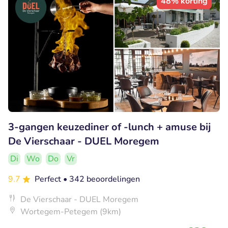
48% korting
3-gangen keuzediner of -lunch + amuse bij
De Vierschaar - DUEL Moregem
Di
Wo
Do
Vr
9.7
Perfect
• 342 beoordelingen
De Vierschaar - DUEL Moregem
Wortegem-Petegem (9km)