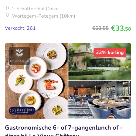
't Schuttershof Ooike
Wortegem-Petegem (10km)
€33
Verkocht: 261
€58
,55
,50
33% korting
Gastronomische 6- of 7-gangenlunch of -