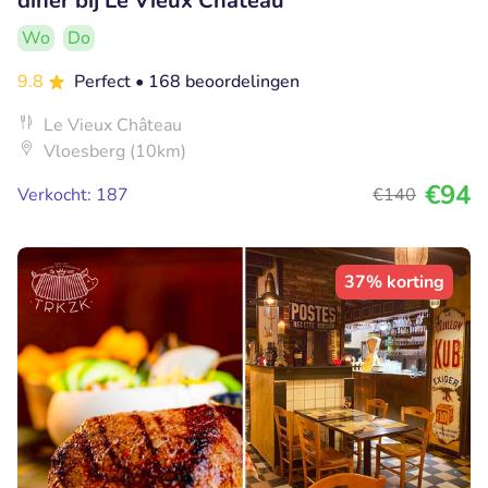
diner bij Le Vieux Château
Wo
Do
9.8
Perfect
• 168 beoordelingen
Le Vieux Château
Vloesberg (10km)
€94
Verkocht: 187
€140
37% korting