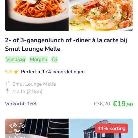
2- of 3-gangenlunch of -diner à la carte bij
Smul Lounge Melle
Vandaag
Morgen
Di
9.8
Perfect
• 174 beoordelingen
Smul Lounge Melle
Melle (21km)
€19
Verkocht: 168
€36
,20
,90
44% korting