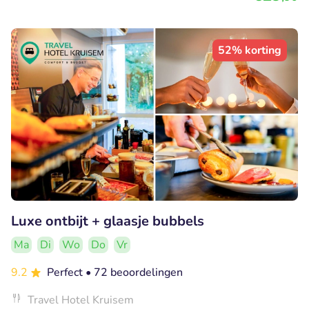
52% korting
Luxe ontbijt + glaasje bubbels
Ma
Di
Wo
Do
Vr
9.2
Perfect
• 72 beoordelingen
Travel Hotel Kruisem