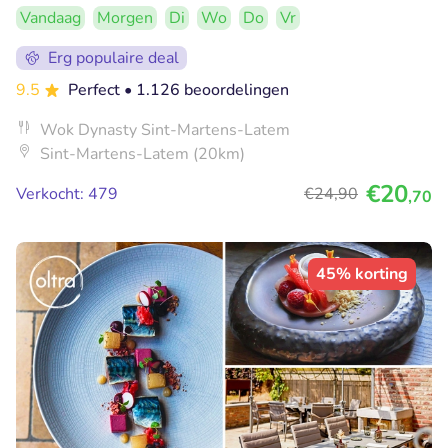
Vandaag
Morgen
Di
Wo
Do
Vr
Erg populaire deal
9.5
Perfect
• 1.126 beoordelingen
Wok Dynasty Sint-Martens-Latem
Sint-Martens-Latem (20km)
€20
Verkocht: 479
€24
,90
,70
45% korting