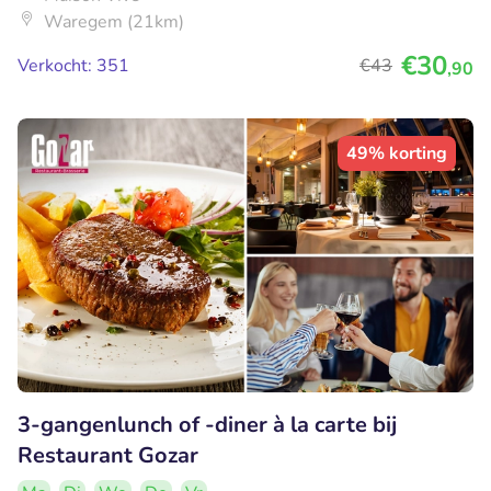
Waregem (21km)
€30
Verkocht: 351
€43
,90
49% korting
3-gangenlunch of -diner à la carte bij
Restaurant Gozar