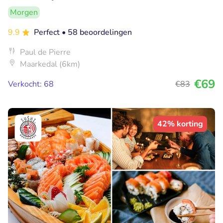
Morgen
9.9
Perfect
• 58 beoordelingen
Paul de Pierre
Maarkedal (6km)
€69
Verkocht: 68
€83
42% korting