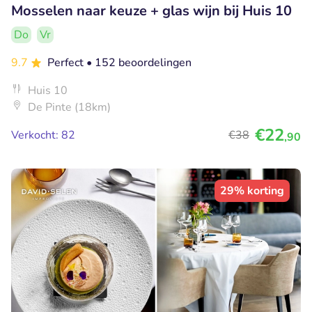
Mosselen naar keuze + glas wijn bij Huis 10
Do
Vr
9.7
Perfect
• 152 beoordelingen
Huis 10
De Pinte (18km)
€22
Verkocht: 82
€38
,90
29% korting