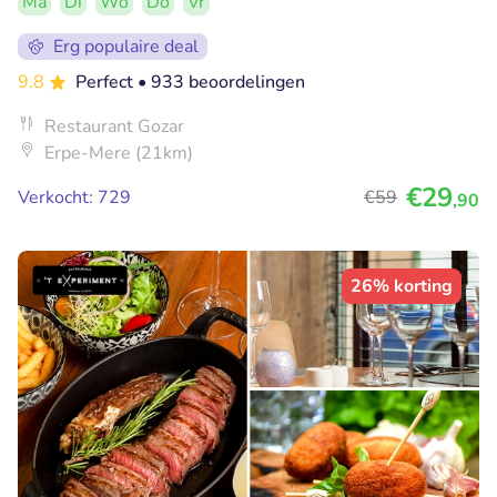
Ma
Di
Wo
Do
Vr
Erg populaire deal
9.8
Perfect
• 933 beoordelingen
Restaurant Gozar
Erpe-Mere (21km)
€29
Verkocht: 729
€59
,90
26% korting