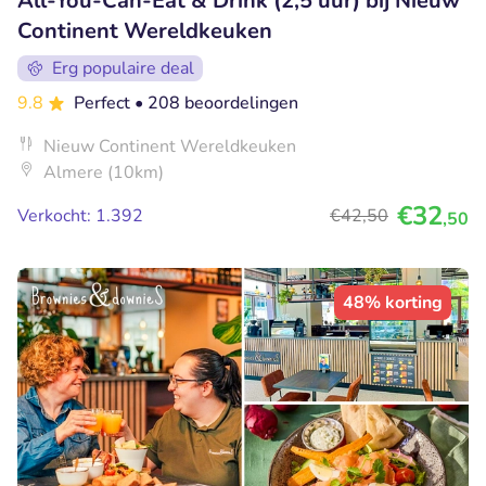
All-You-Can-Eat & Drink (2,5 uur) bij Nieuw
Continent Wereldkeuken
Erg populaire deal
9.8
Perfect
• 208 beoordelingen
Nieuw Continent Wereldkeuken
Almere (10km)
€32
Verkocht: 1.392
€42
,50
,50
48% korting