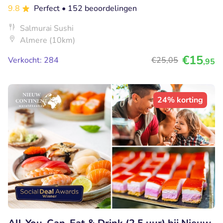
9.8
Perfect
• 152 beoordelingen
Salmurai Sushi
Almere (10km)
€15
Verkocht: 284
€25
,05
,95
24% korting