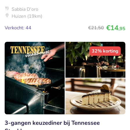
Sabbia D'oro
Huizen (19km)
€14
Verkocht: 44
€21
,50
,95
32% korting
3-gangen keuzediner bij Tennessee