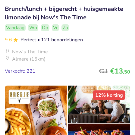
Brunch/lunch + bijgerecht + huisgemaakte
limonade bij Now's The Time
Vandaag
Wo
Do
Vr
Za
9.6
Perfect
• 121 beoordelingen
Now's The Time
Almere (15km)
€13
Verkocht: 221
€21
,50
12% korting