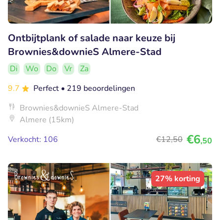
Ontbijtplank of salade naar keuze bij
Brownies&downieS Almere-Stad
Di
Wo
Do
Vr
Za
9.7
Perfect
• 219 beoordelingen
Brownies&downieS Almere-Stad
Almere (15km)
€6
Verkocht: 106
€12
,50
,50
27% korting