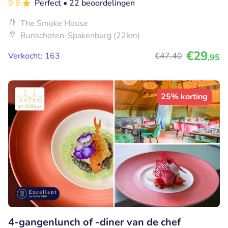
9.9
Perfect
• 22 beoordelingen
The Smoke House
Bunschoten-Spakenburg (22km)
€29
Verkocht: 163
€47
,40
,95
25% korting
4-gangenlunch of -diner van de chef