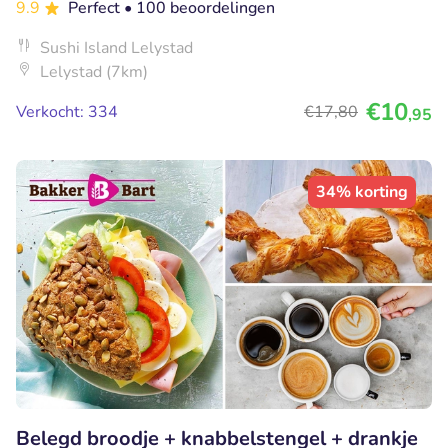
9.9
Perfect
• 100 beoordelingen
Sushi Island Lelystad
Lelystad (7km)
€10
Verkocht: 334
€17
,80
,95
34% korting
Belegd broodje + knabbelstengel + drankje