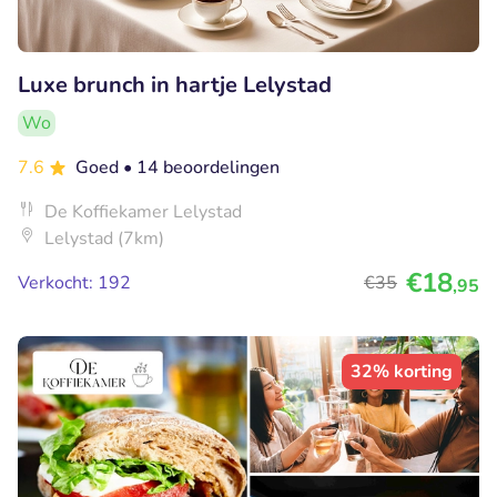
Luxe brunch in hartje Lelystad
Wo
7.6
Goed
• 14 beoordelingen
De Koffiekamer Lelystad
Lelystad (7km)
€18
Verkocht: 192
€35
,95
32% korting