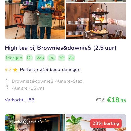
High tea bij Brownies&downieS (2,5 uur)
Morgen
Di
Wo
Do
Vr
Za
9.7
Perfect
• 219 beoordelingen
Brownies&downieS Almere-Stad
Almere (15km)
€18
Verkocht: 153
€26
,95
28% korting