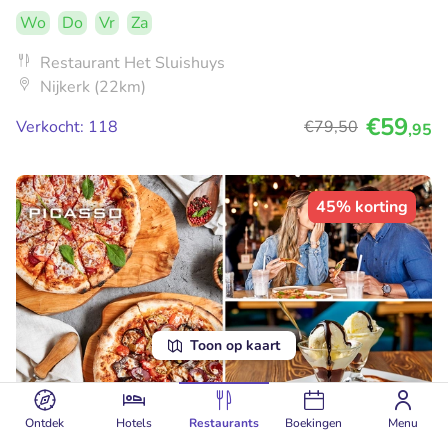
Wo
Do
Vr
Za
Restaurant Het Sluishuys
Nijkerk (22km)
€59
Verkocht: 118
€79
,50
,95
45% korting
Toon op kaart
Ontdek
Hotels
Restaurants
Boekingen
Menu