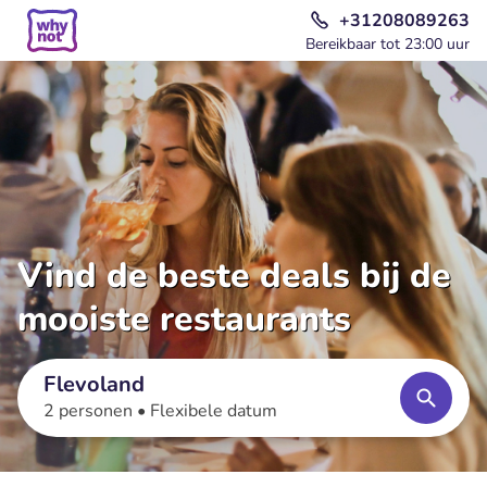
+31208089263
Bereikbaar tot 23:00 uur
Vind de beste deals bij de
mooiste restaurants
Flevoland
2 personen •
Flexibele datum