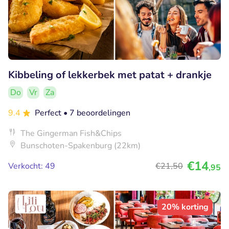
Kibbeling of lekkerbek met patat + drankje
Do
Vr
Za
9.4
Perfect
• 7 beoordelingen
The Gingerman Fish&Chips
Bunschoten-Spakenburg (22km)
€14
Verkocht: 49
€21
,50
,95
20% korting