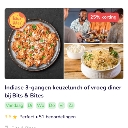
25% korting
Indiase 3-gangen keuzelunch of vroeg diner
bij Bits & Bites
Vandaag
Di
Wo
Do
Vr
Za
9.6
Perfect
• 51 beoordelingen