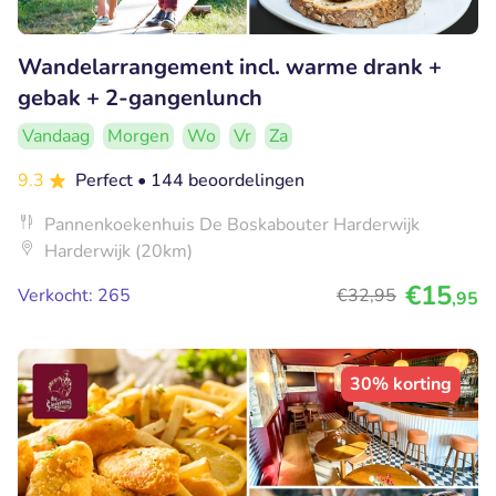
Wandelarrangement incl. warme drank +
gebak + 2-gangenlunch
Vandaag
Morgen
Wo
Vr
Za
9.3
Perfect
• 144 beoordelingen
Pannenkoekenhuis De Boskabouter Harderwijk
Harderwijk (20km)
€15
Verkocht: 265
€32
,95
,95
30% korting