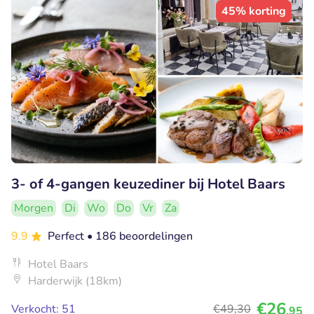
45% korting
3- of 4-gangen keuzediner bij Hotel Baars
Morgen
Di
Wo
Do
Vr
Za
9.9
Perfect
• 186 beoordelingen
Hotel Baars
Harderwijk (18km)
€26
Verkocht: 51
€49
,30
,95