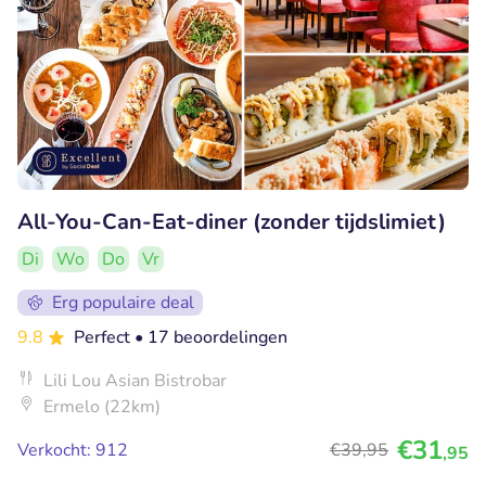
All-You-Can-Eat-diner (zonder tijdslimiet)
Di
Wo
Do
Vr
Erg populaire deal
9.8
Perfect
• 17 beoordelingen
Lili Lou Asian Bistrobar
Ermelo (22km)
€31
Verkocht: 912
€39
,95
,95