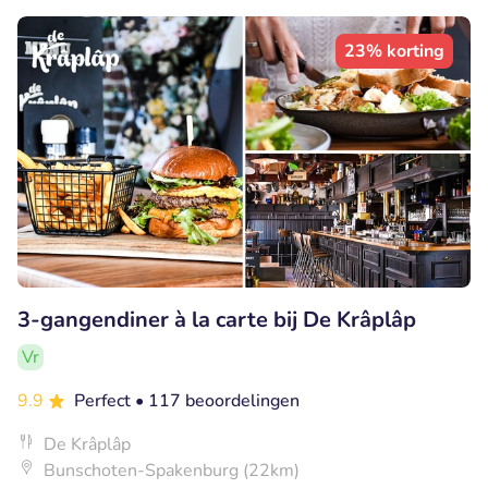
23% korting
3-gangendiner à la carte bij De Krâplâp
Vr
9.9
Perfect
• 117 beoordelingen
De Krâplâp
Bunschoten-Spakenburg (22km)