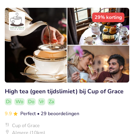
29% korting
High tea (geen tijdslimiet) bij Cup of Grace
Di
Wo
Do
Vr
Za
9.9
Perfect
• 29 beoordelingen
Cup of Grace
Almere (10km)