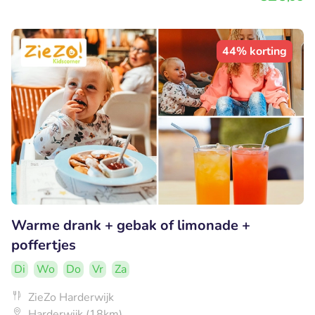
44% korting
Warme drank + gebak of limonade +
poffertjes
Di
Wo
Do
Vr
Za
ZieZo Harderwijk
Harderwijk (18km)