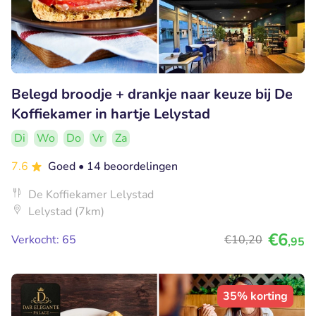
Belegd broodje + drankje naar keuze bij De
Koffiekamer in hartje Lelystad
Di
Wo
Do
Vr
Za
7.6
Goed
• 14 beoordelingen
De Koffiekamer Lelystad
Lelystad (7km)
€6
Verkocht: 65
€10
,20
,95
35% korting