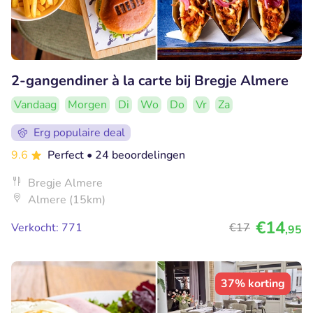
2-gangendiner à la carte bij Bregje Almere
Vandaag
Morgen
Di
Wo
Do
Vr
Za
Erg populaire deal
9.6
Perfect
• 24 beoordelingen
Bregje Almere
Almere (15km)
€14
Verkocht: 771
€17
,95
37% korting