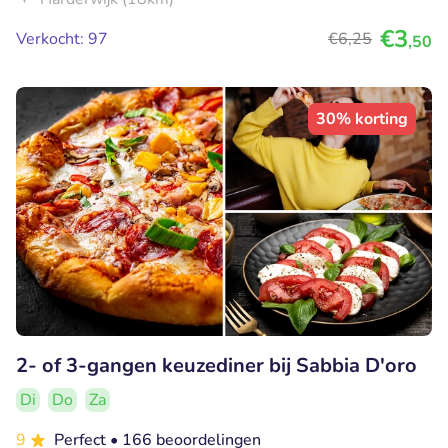
€3
Verkocht: 97
€6
,25
,50
30% korting
2- of 3-gangen keuzediner bij Sabbia D'oro
Di
Do
Za
9
Perfect
• 166 beoordelingen