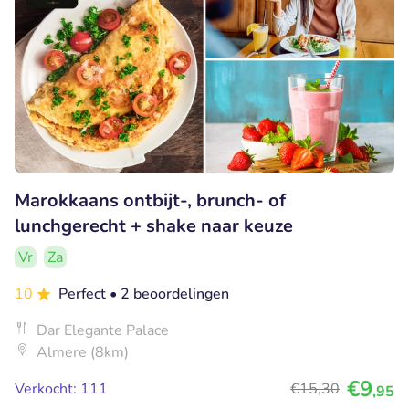
Marokkaans ontbijt-, brunch- of
lunchgerecht + shake naar keuze
Vr
Za
10
Perfect
• 2 beoordelingen
Dar Elegante Palace
Almere (8km)
€9
Verkocht: 111
€15
,30
,95