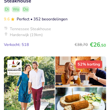
Steakhouse
Di
Wo
Do
9.6
Perfect
• 352 beoordelingen
Tennessee Steakhouse
Harderwijk (19km)
€26
Verkocht: 518
€38
,70
,50
52% korting