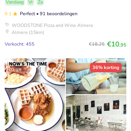
Vandaag
Vr
Za
9.1
Perfect
• 91 beoordelingen
WOODSTONE Pizza and Wine Almere
Almere (15km)
€10
Verkocht: 455
€18
,25
,95
36% korting