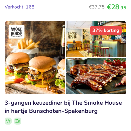
€28
Verkocht: 168
€37
,75
,95
37% korting
3-gangen keuzediner bij The Smoke House
in hartje Bunschoten-Spakenburg
Vr
Za