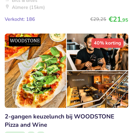
Bits & Bites
Almere (15km)
€21
Verkocht: 186
€29
,25
,95
40% korting
2-gangen keuzelunch bij WOODSTONE
Pizza and Wine