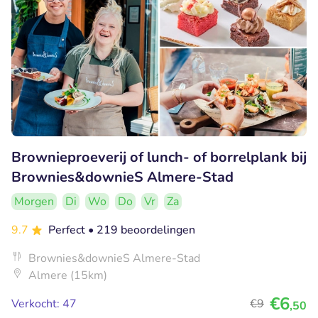
Brownieproeverij of lunch- of borrelplank bij
Brownies&downieS Almere-Stad
Morgen
Di
Wo
Do
Vr
Za
9.7
Perfect
• 219 beoordelingen
Brownies&downieS Almere-Stad
Almere (15km)
€6
Verkocht: 47
€9
,50