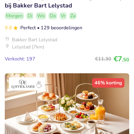
bij Bakker Bart Lelystad
Morgen
Di
Wo
Do
Vr
Za
9.8
Perfect
• 129 beoordelingen
Bakker Bart Lelystad
Lelystad (7km)
€7
Verkocht: 197
€11
,30
,50
46% korting