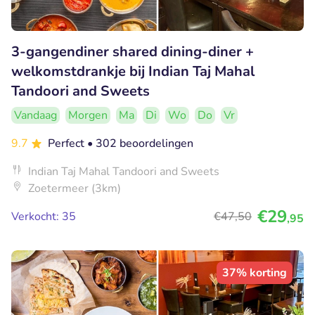
3-gangendiner shared dining-diner +
welkomstdrankje bij Indian Taj Mahal
Tandoori and Sweets
Vandaag
Morgen
Ma
Di
Wo
Do
Vr
9.7
Perfect
• 302 beoordelingen
Indian Taj Mahal Tandoori and Sweets
Zoetermeer (3km)
€29
Verkocht: 35
€47
,50
,95
37% korting