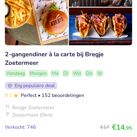
2-gangendiner à la carte bij Bregje
Zoetermeer
Vandaag
Morgen
Ma
Di
Wo
Do
Vr
Erg populaire deal
9.1
Perfect
• 152 beoordelingen
Bregje Zoetermeer
Zoetermeer (0km)
€14
Verkocht: 746
€17
,95