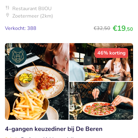
Restaurant BIJOU
Zoetermeer (2km)
€19
Verkocht: 388
€32
,50
,50
46% korting
4-gangen keuzediner bij De Beren