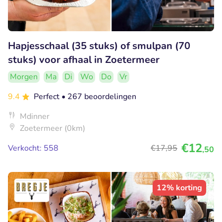
Hapjesschaal (35 stuks) of smulpan (70
stuks) voor afhaal in Zoetermeer
Morgen
Ma
Di
Wo
Do
Vr
9.4
Perfect
• 267 beoordelingen
Mdinner
Zoetermeer (0km)
€12
Verkocht: 558
€17
,95
,50
12% korting