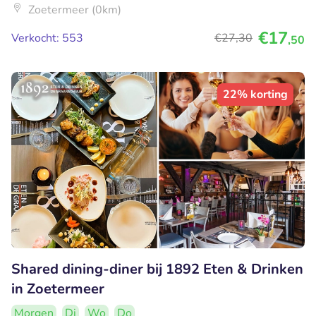
Zoetermeer (0km)
€17
Verkocht: 553
€27
,30
,50
22% korting
Shared dining-diner bij 1892 Eten & Drinken
in Zoetermeer
Morgen
Di
Wo
Do