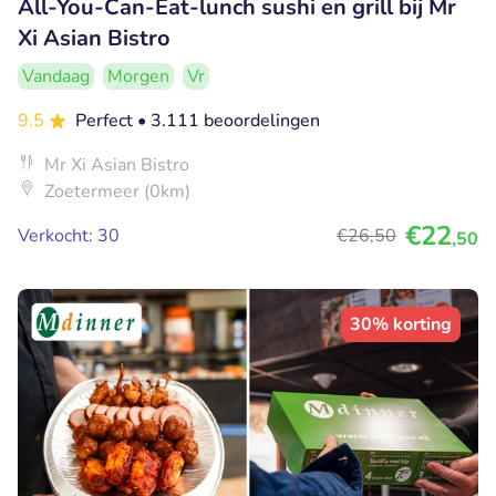
All-You-Can-Eat-lunch sushi en grill bij Mr
Xi Asian Bistro
Vandaag
Morgen
Vr
9.5
Perfect
• 3.111 beoordelingen
Mr Xi Asian Bistro
Zoetermeer (0km)
€22
Verkocht: 30
€26
,50
,50
30% korting