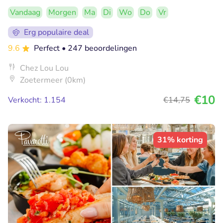
Vandaag
Morgen
Ma
Di
Wo
Do
Vr
Erg populaire deal
9.6
Perfect
• 247 beoordelingen
Chez Lou Lou
Zoetermeer (0km)
€10
Verkocht: 1.154
€14
,75
31% korting