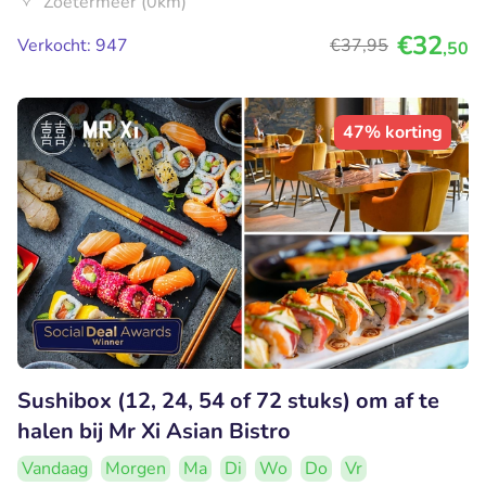
Zoetermeer (0km)
€32
Verkocht: 947
€37
,95
,50
47% korting
Sushibox (12, 24, 54 of 72 stuks) om af te
halen bij Mr Xi Asian Bistro
Vandaag
Morgen
Ma
Di
Wo
Do
Vr