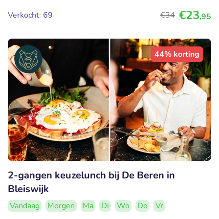
€23
Verkocht: 69
€34
,95
44% korting
2-gangen keuzelunch bij De Beren in
Bleiswijk
Vandaag
Morgen
Ma
Di
Wo
Do
Vr