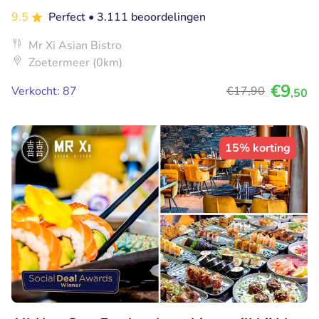
9.5
Perfect
• 3.111 beoordelingen
Mr Xi Asian Bistro
Zoetermeer (0km)
€9
Verkocht: 87
€17
,90
,50
15% korting