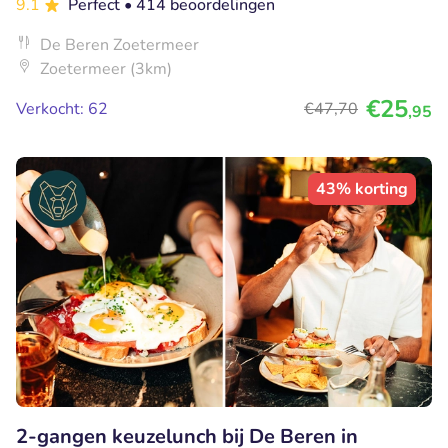
9.1
Perfect
• 414 beoordelingen
De Beren Zoetermeer
Zoetermeer (3km)
€25
Verkocht: 62
€47
,70
,95
43% korting
2-gangen keuzelunch bij De Beren in