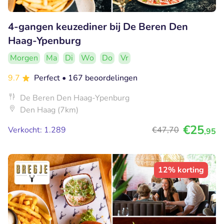
4-gangen keuzediner bij De Beren Den
Haag-Ypenburg
Morgen
Ma
Di
Wo
Do
Vr
9.7
Perfect
• 167 beoordelingen
De Beren Den Haag-Ypenburg
Den Haag (7km)
€25
Verkocht: 1.289
€47
,70
,95
12% korting