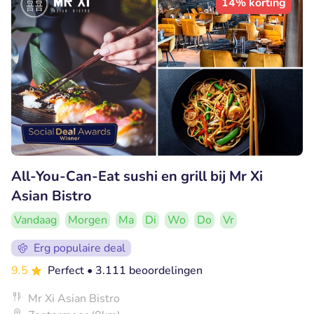
14% korting
All-You-Can-Eat sushi en grill bij Mr Xi
Asian Bistro
Vandaag
Morgen
Ma
Di
Wo
Do
Vr
Erg populaire deal
9.5
Perfect
• 3.111 beoordelingen
Mr Xi Asian Bistro