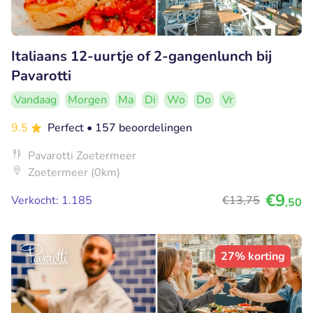
Italiaans 12-uurtje of 2-gangenlunch bij
Pavarotti
Vandaag
Morgen
Ma
Di
Wo
Do
Vr
9.5
Perfect
• 157 beoordelingen
Pavarotti Zoetermeer
Zoetermeer (0km)
€9
Verkocht: 1.185
€13
,75
,50
27% korting