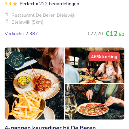
9.4
Perfect
• 222 beoordelingen
Restaurant De Beren Bleiswijk
Bleiswijk (5km)
€12
Verkocht: 2.387
€22
,20
,50
46% korting
4-gangen keuzediner bij De Beren