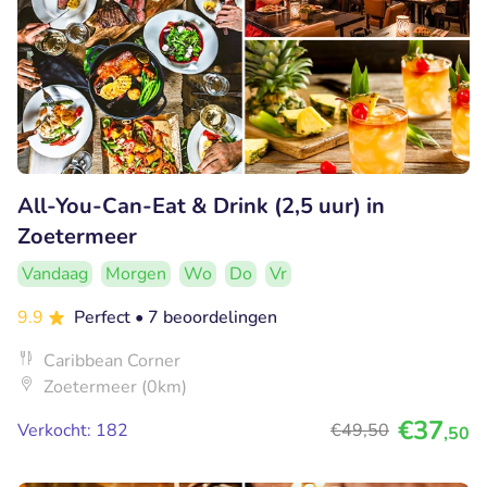
All-You-Can-Eat & Drink (2,5 uur) in
Zoetermeer
Vandaag
Morgen
Wo
Do
Vr
9.9
Perfect
• 7 beoordelingen
Caribbean Corner
Zoetermeer (0km)
€37
Verkocht: 182
€49
,50
,50