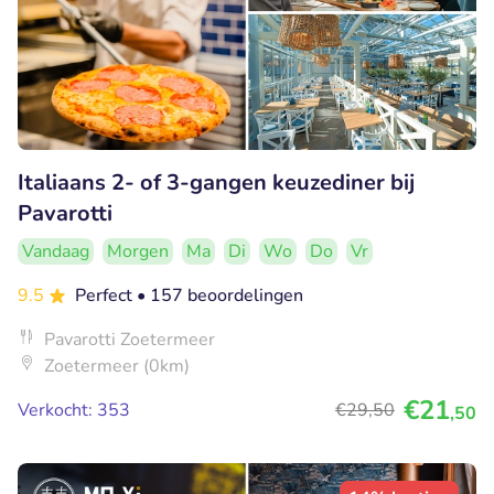
Italiaans 2- of 3-gangen keuzediner bij
Pavarotti
Vandaag
Morgen
Ma
Di
Wo
Do
Vr
9.5
Perfect
• 157 beoordelingen
Pavarotti Zoetermeer
Zoetermeer (0km)
€21
Verkocht: 353
€29
,50
,50