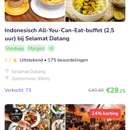
Indonesisch All-You-Can-Eat-buffet (2,5
uur) bij Selamat Datang
Vandaag
Morgen
Vr
8.2
Uitstekend
• 175 beoordelingen
Selamat Datang
Zoetermeer (0km)
€28
Verkocht: 73
€40
,40
,25
24% korting