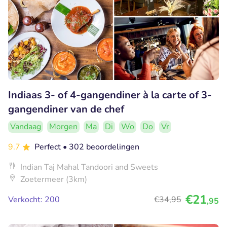
Indiaas 3- of 4-gangendiner à la carte of 3-
gangendiner van de chef
Vandaag
Morgen
Ma
Di
Wo
Do
Vr
9.7
Perfect
• 302 beoordelingen
Indian Taj Mahal Tandoori and Sweets
Zoetermeer (3km)
€21
Verkocht: 200
€34
,95
,95