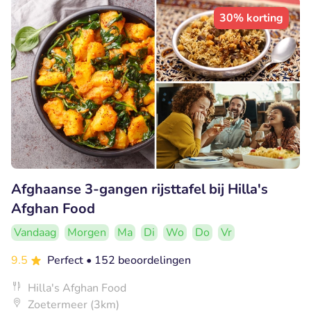
30% korting
Afghaanse 3-gangen rijsttafel bij Hilla's
Afghan Food
Vandaag
Morgen
Ma
Di
Wo
Do
Vr
9.5
Perfect
• 152 beoordelingen
Hilla's Afghan Food
Zoetermeer (3km)