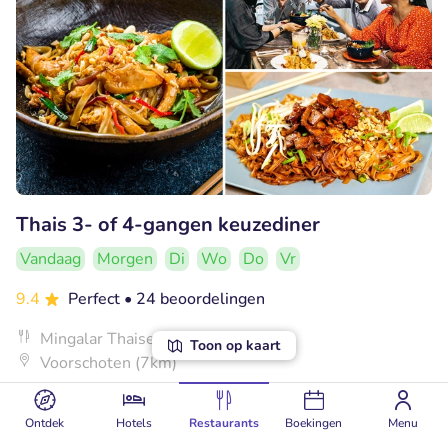
Thais 3- of 4-gangen keuzediner
Vandaag
Morgen
Di
Wo
Do
Vr
9.4
Perfect
• 24 beoordelingen
Mingalar Thaise & Birmees Keuken
Toon op kaart
Voorschoten (7km)
€20
Verkocht: 144
€30
,50
,95
Ontdek
Hotels
Restaurants
Boekingen
Menu