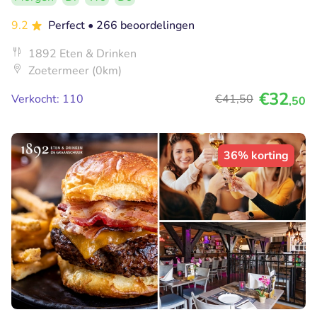
9.2
Perfect
• 266 beoordelingen
1892 Eten & Drinken
Zoetermeer (0km)
€32
Verkocht: 110
€41
,50
,50
36% korting