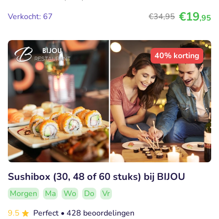
€19
Verkocht: 67
€34
,95
,95
40% korting
Sushibox (30, 48 of 60 stuks) bij BIJOU
Morgen
Ma
Wo
Do
Vr
9.5
Perfect
• 428 beoordelingen