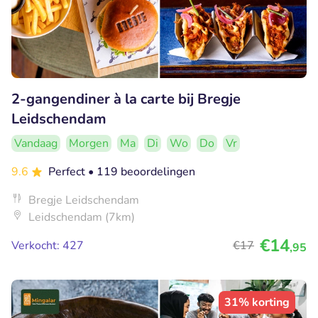
2-gangendiner à la carte bij Bregje
Leidschendam
Vandaag
Morgen
Ma
Di
Wo
Do
Vr
9.6
Perfect
• 119 beoordelingen
Bregje Leidschendam
Leidschendam (7km)
€14
Verkocht: 427
€17
,95
31% korting