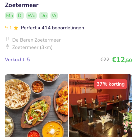
Zoetermeer
Ma
Di
Wo
Do
Vr
9.1
Perfect
• 414 beoordelingen
De Beren Zoetermeer
Zoetermeer (3km)
€12
Verkocht: 5
€22
,50
37% korting