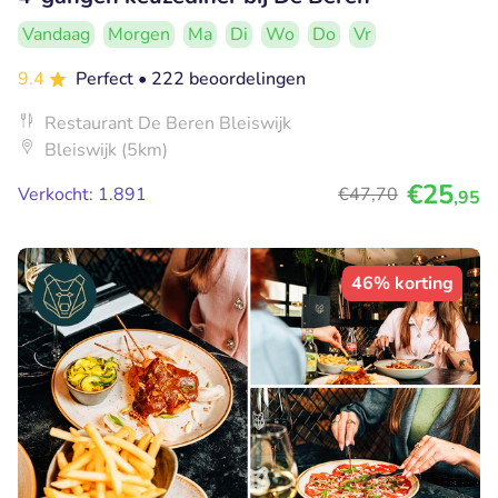
Vandaag
Morgen
Ma
Di
Wo
Do
Vr
9.4
Perfect
• 222 beoordelingen
Restaurant De Beren Bleiswijk
Bleiswijk (5km)
€25
Verkocht: 1.891
€47
,70
,95
46% korting