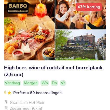
43% korting
High beer, wine of cocktail met borrelplank
(2,5 uur)
Vandaag
Morgen
Wo
Do
Vr
9
Perfect
• 60 beoordelingen
Grandcafé Het Plein
Zoetermeer (0km)