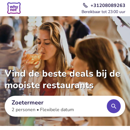
+31208089263
Bereikbaar tot 23:00 uur
Vind de beste deals bij de
mooiste restaurants
Zoetermeer
2 personen •
Flexibele datum