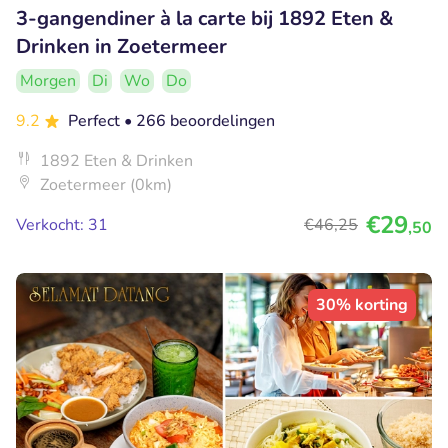
3-gangendiner à la carte bij 1892 Eten &
Drinken in Zoetermeer
Morgen
Di
Wo
Do
9.2
Perfect
• 266 beoordelingen
1892 Eten & Drinken
Zoetermeer (0km)
€29
Verkocht: 31
€46
,25
,50
30% korting