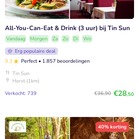
All-You-Can-Eat & Drink (3 uur) bij Tin Sun
Vandaag
Morgen
Za
Zo
Di
Wo
Erg populaire deal
9.3
Perfect
• 1.857 beoordelingen
Tin Sun
Horst (1km)
€28
Verkocht: 739
€36
,90
,50
40% korting