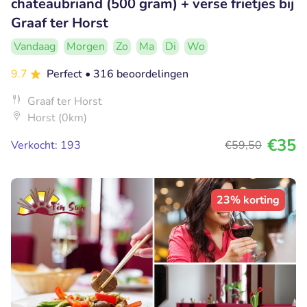
chateaubriand (500 gram) + verse frietjes bij
Graaf ter Horst
Vandaag
Morgen
Zo
Ma
Di
Wo
9.7
Perfect
• 316 beoordelingen
Graaf ter Horst
Horst (0km)
€35
Verkocht: 193
€59
,50
23% korting