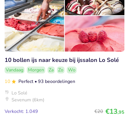
10 bollen ijs naar keuze bij ijssalon Lo Solé
Vandaag
Morgen
Za
Zo
Wo
10
Perfect
• 93 beoordelingen
Lo Solé
Sevenum (6km)
€13
Verkocht: 1.049
€20
,95