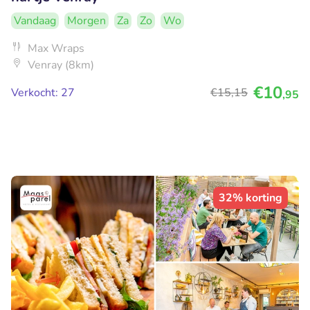
Vandaag
Morgen
Za
Zo
Wo
Max Wraps
Venray (8km)
€10
Verkocht: 27
€15
,15
,95
32% korting