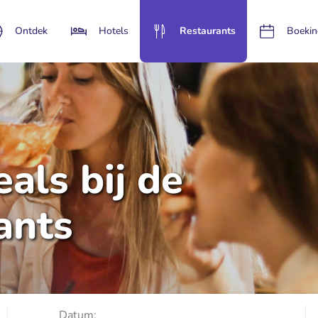
Ontdek
Hotels
Restaurants
Boekin
als bij de
ants
Datum: