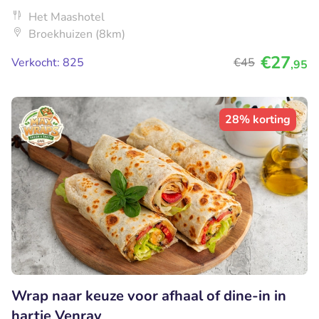
Het Maashotel
Broekhuizen (8km)
€27
Verkocht: 825
€45
,95
28% korting
Wrap naar keuze voor afhaal of dine-in in
hartje Venray