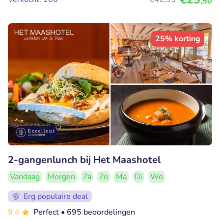
,50
25% korting
2-gangenlunch bij Het Maashotel
Vandaag
Morgen
Za
Zo
Ma
Di
Wo
Erg populaire deal
9.4
Perfect
• 695 beoordelingen