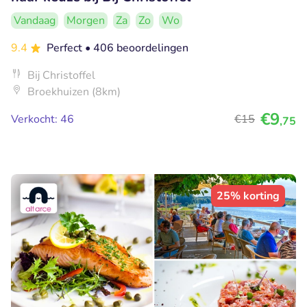
Vandaag
Morgen
Za
Zo
Wo
9.4
Perfect
• 406 beoordelingen
Bij Christoffel
Broekhuizen (8km)
€9
Verkocht: 46
€15
,75
25% korting