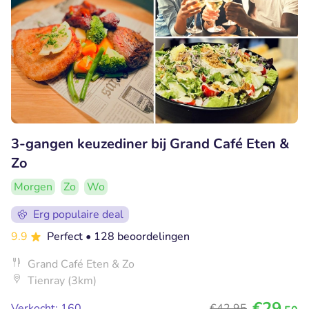
3-gangen keuzediner bij Grand Café Eten &
Zo
Morgen
Zo
Wo
Erg populaire deal
9.9
Perfect
• 128 beoordelingen
Grand Café Eten & Zo
Tienray (3km)
€29
Verkocht: 160
€42
,95