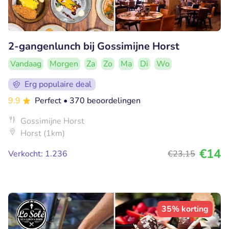
2-gangenlunch bij Gossimijne Horst
Vandaag
Morgen
Za
Zo
Ma
Di
Wo
Erg populaire deal
9.9
Perfect
• 370 beoordelingen
Gossimijne Horst
Horst (1km)
€14
Verkocht: 1.236
€23
,15
35% korting