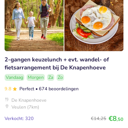
2-gangen keuzelunch + evt. wandel- of
fietsarrangement bij De Knapenhoeve
Vandaag
Morgen
Za
Zo
9.8
Perfect
• 674 beoordelingen
De Knapenhoeve
Veulen (7km)
€8
Verkocht: 320
€14
,25
,50