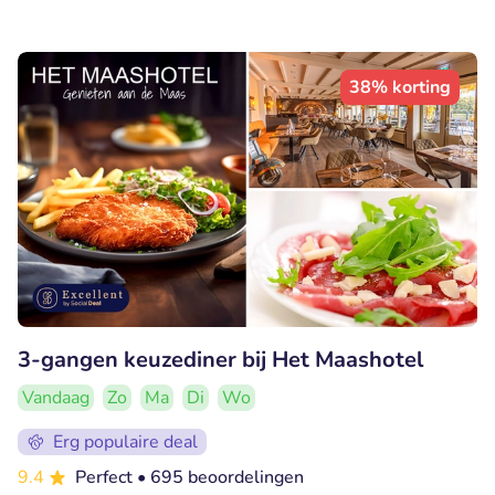
38% korting
3-gangen keuzediner bij Het Maashotel
Vandaag
Zo
Ma
Di
Wo
Erg populaire deal
9.4
Perfect
• 695 beoordelingen