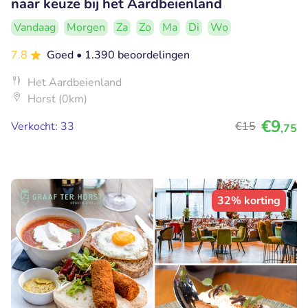
naar keuze bij het Aardbeienland
Vandaag
Morgen
Za
Zo
Ma
Di
Wo
7.8
Goed
• 1.390 beoordelingen
Het Aardbeienland
Horst (0km)
€9
Verkocht: 33
€15
,75
32% korting