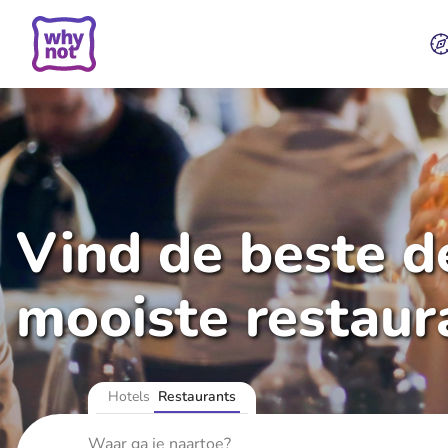
Vind de beste de
mooiste restaur
Hotels
Restaurants
Waar ga je naartoe?