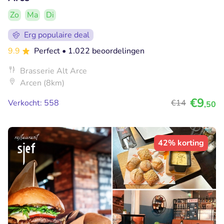
Zo
Ma
Di
Erg populaire deal
9.9
Perfect
• 1.022 beoordelingen
Brasserie Alt Arce
Arcen (8km)
€9
Verkocht: 558
€14
,50
42% korting