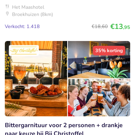
Het Maashotel
Broekhuizen (8km)
€13
Verkocht: 1.418
€18
,60
,95
35% korting
Bittergarnituur voor 2 personen + drankje
naar keuze bij Bij Christoffel