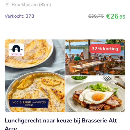
Broekhuizen (8km)
€26
Verkocht: 378
€39
,75
,95
32% korting
Lunchgerecht naar keuze bij Brasserie Alt
Arce