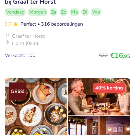
bij Graaf ter Horst
Vandaag
Morgen
Za
Zo
Ma
Di
Wo
9.7
Perfect
• 316 beoordelingen
Graaf ter Horst
Horst (0km)
€16
Verkocht: 100
€32
,95
40% korting