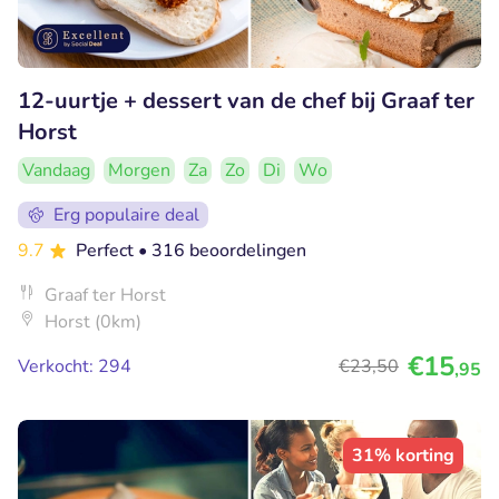
12-uurtje + dessert van de chef bij Graaf ter
Horst
Vandaag
Morgen
Za
Zo
Di
Wo
Erg populaire deal
9.7
Perfect
• 316 beoordelingen
Graaf ter Horst
Horst (0km)
€15
Verkocht: 294
€23
,50
,95
31% korting