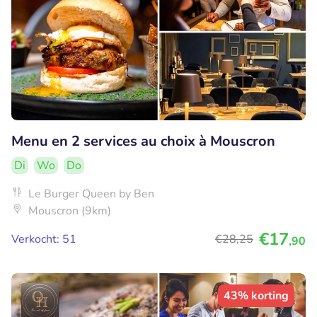
Menu en 2 services au choix à Mouscron
Di
Wo
Do
Le Burger Queen by Ben
Mouscron (9km)
€17
Verkocht: 51
€28
,25
,90
43% korting