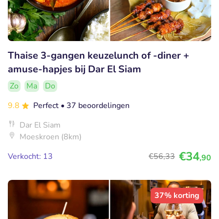
Thaise 3-gangen keuzelunch of -diner +
amuse-hapjes bij Dar El Siam
Zo
Ma
Do
9.8
Perfect
• 37 beoordelingen
Dar El Siam
Moeskroen (8km)
€34
Verkocht: 13
€56
,33
,90
37% korting