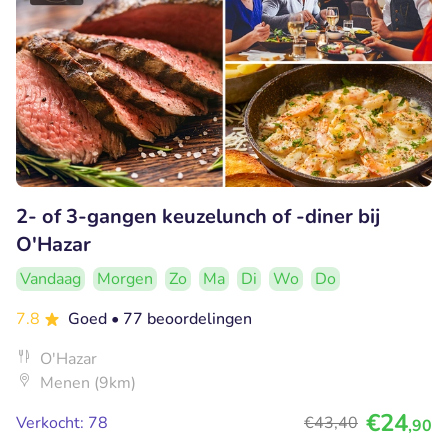
2- of 3-gangen keuzelunch of -diner bij
O'Hazar
Vandaag
Morgen
Zo
Ma
Di
Wo
Do
7.8
Goed
• 77 beoordelingen
O'Hazar
Menen (9km)
€24
Verkocht: 78
€43
,40
,90