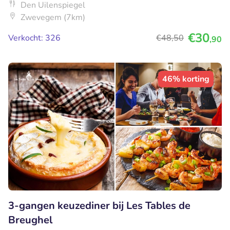
Den Uilenspiegel
Zwevegem (7km)
€30
Verkocht: 326
€48
,50
,90
46% korting
3-gangen keuzediner bij Les Tables de
Breughel