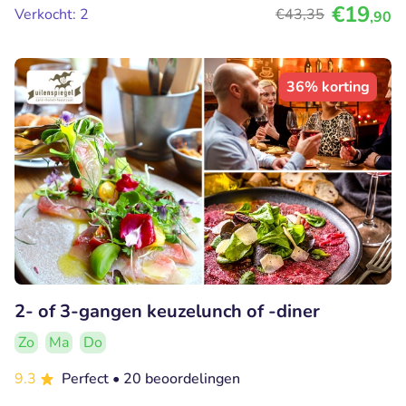
€19
Verkocht: 2
€43
,35
,90
36% korting
2- of 3-gangen keuzelunch of -diner
Zo
Ma
Do
9.3
Perfect
• 20 beoordelingen