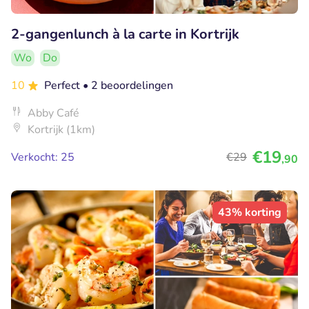
2-gangenlunch à la carte in Kortrijk
Wo
Do
10
Perfect
• 2 beoordelingen
Abby Café
Kortrijk (1km)
€19
Verkocht: 25
€29
,90
43% korting