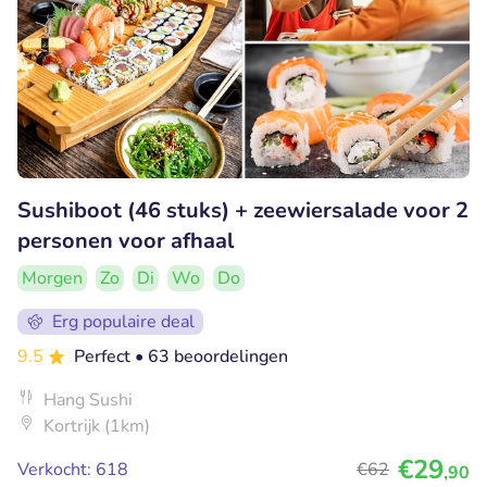
Sushiboot (46 stuks) + zeewiersalade voor 2
personen voor afhaal
Morgen
Zo
Di
Wo
Do
Erg populaire deal
9.5
Perfect
• 63 beoordelingen
Hang Sushi
Kortrijk (1km)
€29
Verkocht: 618
€62
,90