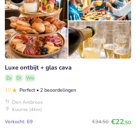
Luxe ontbijt + glas cava
Zo
Di
Wo
10
Perfect
• 2 beoordelingen
Den Ambroos
Kuurne (4km)
€22
Verkocht: 69
€34
,50
,50