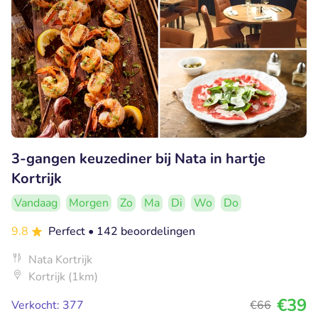
3-gangen keuzediner bij Nata in hartje
Kortrijk
Vandaag
Morgen
Zo
Ma
Di
Wo
Do
9.8
Perfect
• 142 beoordelingen
Nata Kortrijk
Kortrijk (1km)
€39
Verkocht: 377
€66