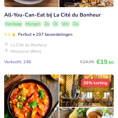
All-You-Can-Eat bij La Cité du Bonheur
Vandaag
Morgen
Zo
Di
Wo
Do
9.6
Perfect
• 297 beoordelingen
La Cité du Bonheur
Mouscron (8km)
€19
Verkocht: 246
€24
,90
,90
38% korting