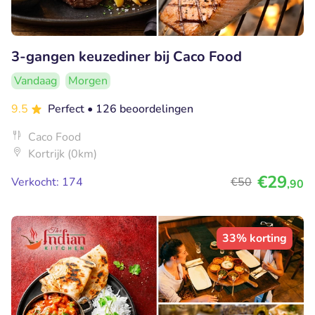
3-gangen keuzediner bij Caco Food
Vandaag
Morgen
9.5
Perfect
• 126 beoordelingen
Caco Food
Kortrijk (0km)
€29
Verkocht: 174
€50
,90
33% korting