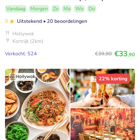
Vandaag
Morgen
Zo
Ma
Wo
Do
8
Uitstekend
• 20 beoordelingen
Hollywok
Kortrijk (2km)
€33
Verkocht: 524
€39
,90
,90
22% korting