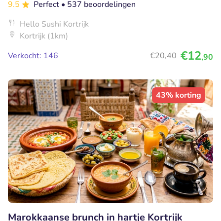
9.5
Perfect
• 537 beoordelingen
Hello Sushi Kortrijk
Kortrijk (1km)
€12
Verkocht: 146
€20
,40
,90
43% korting
Marokkaanse brunch in hartje Kortrijk