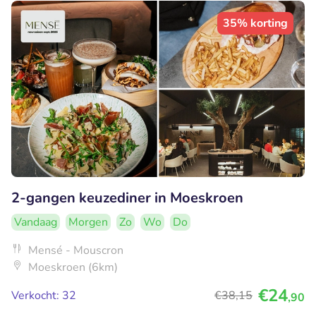
35% korting
2-gangen keuzediner in Moeskroen
Vandaag
Morgen
Zo
Wo
Do
Mensé - Mouscron
Moeskroen (6km)
€24
Verkocht: 32
€38
,15
,90