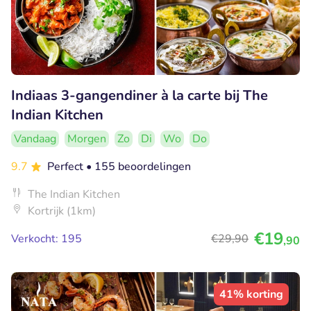
Indiaas 3-gangendiner à la carte bij The
Indian Kitchen
Vandaag
Morgen
Zo
Di
Wo
Do
9.7
Perfect
• 155 beoordelingen
The Indian Kitchen
Kortrijk (1km)
€19
Verkocht: 195
€29
,90
,90
41% korting