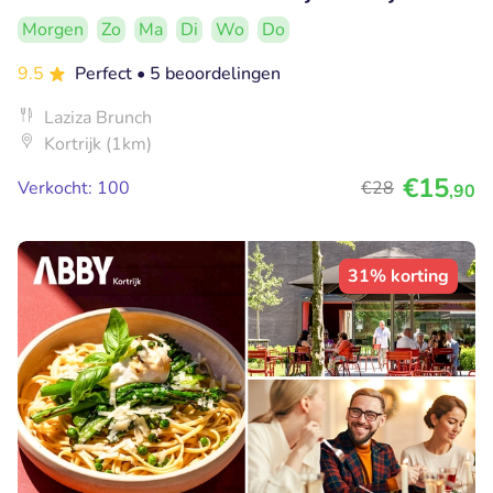
Morgen
Zo
Ma
Di
Wo
Do
9.5
Perfect
• 5 beoordelingen
Laziza Brunch
Kortrijk (1km)
€15
Verkocht: 100
€28
,90
31% korting