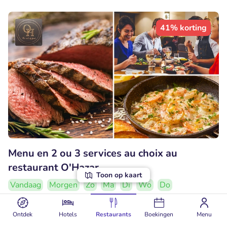
41% korting
Menu en 2 ou 3 services au choix au
restaurant O'Hazar
Toon op kaart
Vandaag
Morgen
Zo
Ma
Di
Wo
Do
7.8
Goed
• 77 beoordelingen
Ontdek
Hotels
Restaurants
Boekingen
Menu
O'Hazar