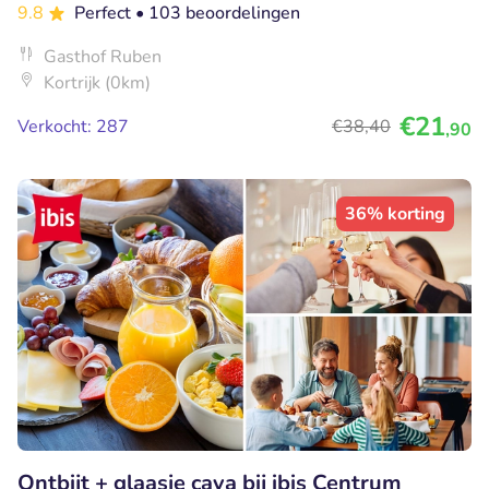
9.8
Perfect
• 103 beoordelingen
Gasthof Ruben
Kortrijk (0km)
€21
Verkocht: 287
€38
,40
,90
36% korting
Ontbijt + glaasje cava bij ibis Centrum