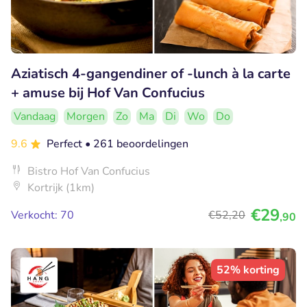
Aziatisch 4-gangendiner of -lunch à la carte
+ amuse bij Hof Van Confucius
Vandaag
Morgen
Zo
Ma
Di
Wo
Do
9.6
Perfect
• 261 beoordelingen
Bistro Hof Van Confucius
Kortrijk (1km)
€29
Verkocht: 70
€52
,20
,90
52% korting