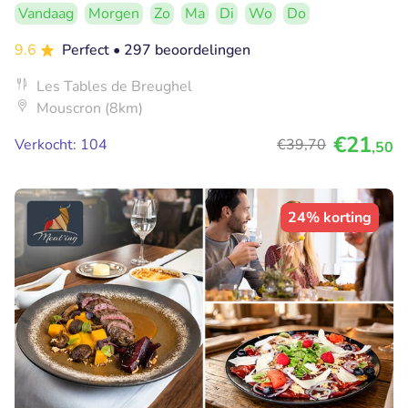
Vandaag
Morgen
Zo
Ma
Di
Wo
Do
9.6
Perfect
• 297 beoordelingen
Les Tables de Breughel
Mouscron (8km)
€21
Verkocht: 104
€39
,70
,50
24% korting