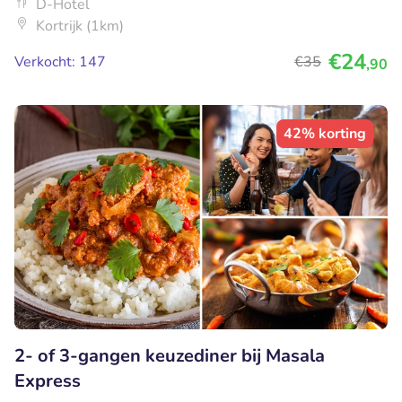
D-Hotel
Kortrijk (1km)
€24
Verkocht: 147
€35
,90
42% korting
2- of 3-gangen keuzediner bij Masala
Express