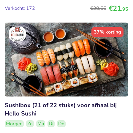
€21
Verkocht: 172
€38
,55
,95
37% korting
Sushibox (21 of 22 stuks) voor afhaal bij
Hello Sushi
Morgen
Zo
Ma
Di
Do