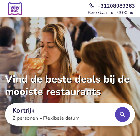
+31208089263
Bereikbaar tot 23:00 uur
Vind de beste deals bij de
mooiste restaurants
Kortrijk
2 personen •
Flexibele datum