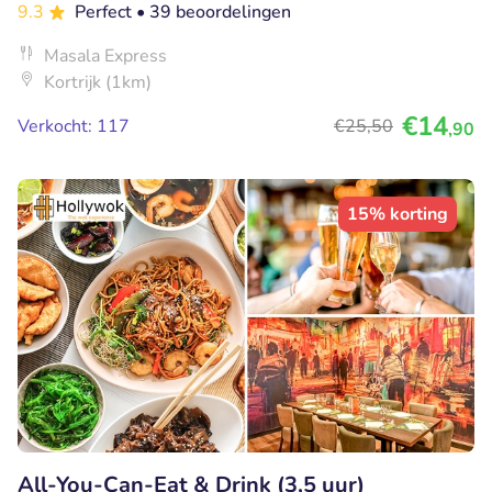
9.3
Perfect
• 39 beoordelingen
Masala Express
Kortrijk (1km)
€14
Verkocht: 117
€25
,50
,90
15% korting
All-You-Can-Eat & Drink (3,5 uur)