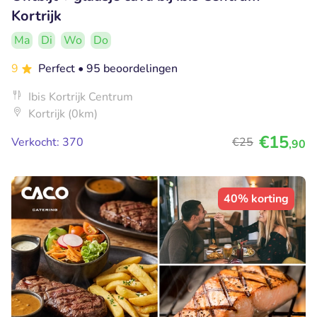
Kortrijk
Ma
Di
Wo
Do
9
Perfect
• 95 beoordelingen
Ibis Kortrijk Centrum
Kortrijk (0km)
€15
Verkocht: 370
€25
,90
40% korting