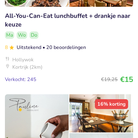
All-You-Can-Eat lunchbuffet + drankje naar
keuze
Ma
Wo
Do
8
Uitstekend
• 20 beoordelingen
Hollywok
Kortrijk (2km)
€15
Verkocht: 245
€19
,25
16% korting