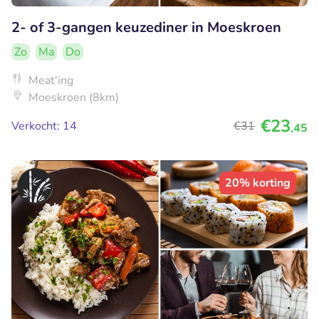
2- of 3-gangen keuzediner in Moeskroen
Zo
Ma
Do
Meat'ing
Moeskroen (8km)
€23
Verkocht: 14
€31
,45
20% korting