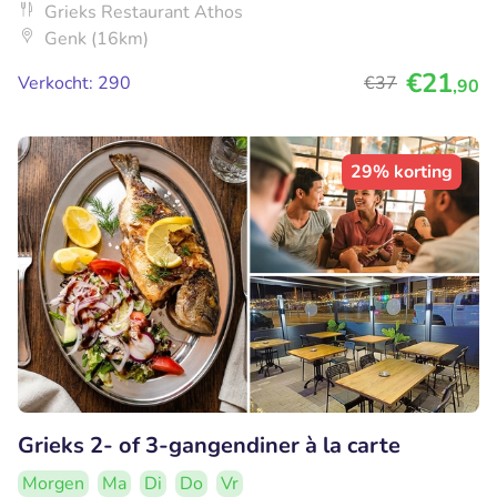
Grieks Restaurant Athos
Genk (16km)
€21
Verkocht: 290
€37
,90
29% korting
Grieks 2- of 3-gangendiner à la carte
Morgen
Ma
Di
Do
Vr