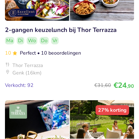
2-gangen keuzelunch bij Thor Terrazza
Ma
Di
Wo
Do
Vr
10
Perfect
• 10 beoordelingen
Thor Terrazza
Genk (16km)
€24
Verkocht: 92
€31
,60
,90
27% korting