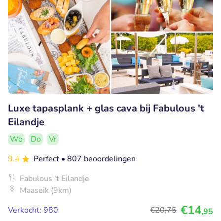
Luxe tapasplank + glas cava bij Fabulous 't
Eilandje
Wo
Do
Vr
9.4
Perfect
• 807 beoordelingen
Fabulous 't Eilandje
Maaseik (9km)
€14
Verkocht: 980
€20
,75
,95