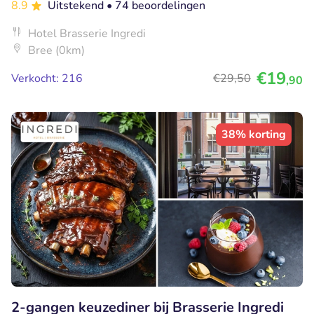
8.9
Uitstekend
• 74 beoordelingen
Hotel Brasserie Ingredi
Bree (0km)
€19
Verkocht: 216
€29
,50
,90
38% korting
2-gangen keuzediner bij Brasserie Ingredi