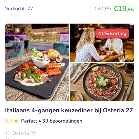
€19
Verkocht: 77
€27
,95
,95
41% korting
Italiaans 4-gangen keuzediner bij Osteria 27
9.9
Perfect
• 39 beoordelingen
Osteria 27