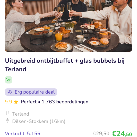
Uitgebreid ontbijtbuffet + glas bubbels bij
Terland
Vr
Erg populaire deal
9.9
Perfect
• 1.763 beoordelingen
Terland
Dilsen-Stokkem (16km)
€24
Verkocht: 5.156
€29
,50
,50