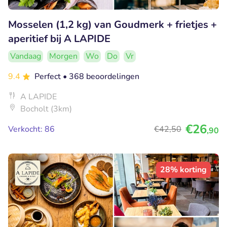
Mosselen (1,2 kg) van Goudmerk + frietjes +
aperitief bij A LAPIDE
Vandaag
Morgen
Wo
Do
Vr
9.4
Perfect
• 368 beoordelingen
A LAPIDE
Bocholt (3km)
€26
Verkocht: 86
€42
,50
,90
28% korting