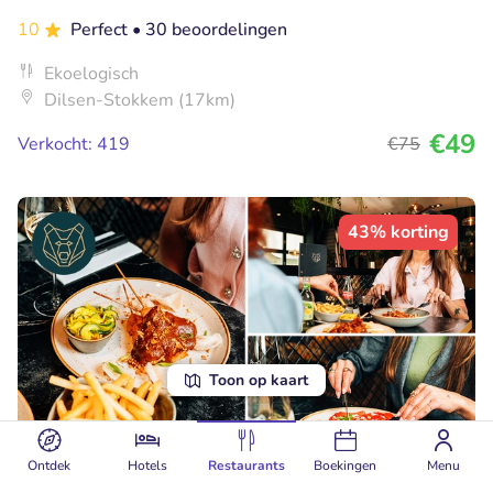
10
Perfect
• 30 beoordelingen
Ekoelogisch
Dilsen-Stokkem (17km)
€49
Verkocht: 419
€75
43% korting
Toon op kaart
Ontdek
Hotels
Restaurants
Boekingen
Menu