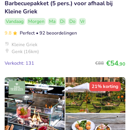
Barbecuepakket (5 pers.) voor afhaal bij
Kleine Griek
Vandaag
Morgen
Ma
Di
Do
Vr
9.8
Perfect
• 92 beoordelingen
Kleine Griek
Genk (16km)
€54
Verkocht: 131
€88
,90
21% korting