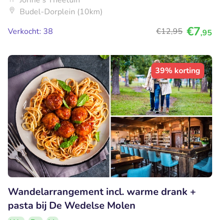
Budel-Dorplein (10km)
€7
Verkocht: 38
€12
,95
,95
39% korting
Wandelarrangement incl. warme drank +
pasta bij De Wedelse Molen