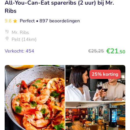
All-You-Can-Eat spareribs (2 uur) bij Mr.
Ribs
9.6
Perfect
• 897 beoordelingen
Mr. Ribs
Pelt (14km)
€21
Verkocht: 454
€25
,25
,50
25% korting