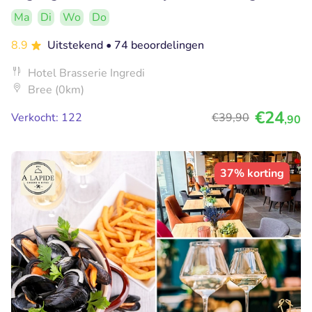
Ma
Di
Wo
Do
8.9
Uitstekend
• 74 beoordelingen
Hotel Brasserie Ingredi
Bree (0km)
€24
Verkocht: 122
€39
,90
,90
37% korting