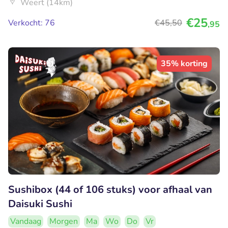
Weert (14km)
€25
Verkocht: 76
€45
,50
,95
35% korting
Sushibox (44 of 106 stuks) voor afhaal van
Daisuki Sushi
Vandaag
Morgen
Ma
Wo
Do
Vr