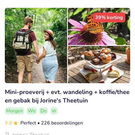
39% korting
Mini-proeverij + evt. wandeling + koffie/thee
en gebak bij Jorine's Theetuin
Morgen
Wo
Do
Vr
9.8
Perfect
• 226 beoordelingen
Jorine's Theetuin