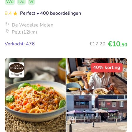
Wo
Do
Vr
9.4
Perfect
• 400 beoordelingen
De Wedelse Molen
Pelt (12km)
€10
Verkocht: 476
€17
,20
,50
40% korting