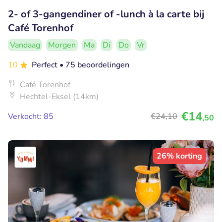
2- of 3-gangendiner of -lunch à la carte bij
Café Torenhof
Vandaag
Morgen
Ma
Di
Do
Vr
10
Perfect
• 75 beoordelingen
Café Torenhof
Hechtel-Eksel (14km)
€14
Verkocht: 85
€24
,10
,50
26% korting