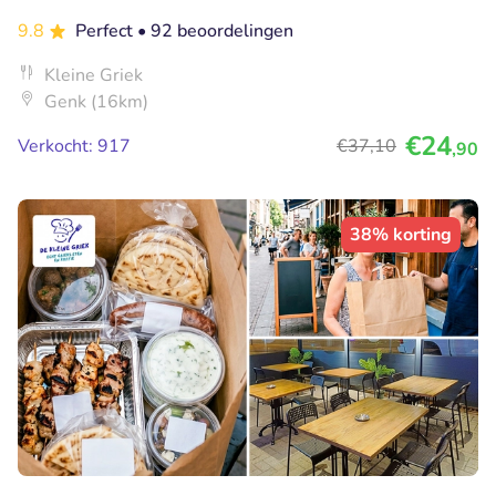
9.8
Perfect
• 92 beoordelingen
Kleine Griek
Genk (16km)
€24
Verkocht: 917
€37
,10
,90
38% korting