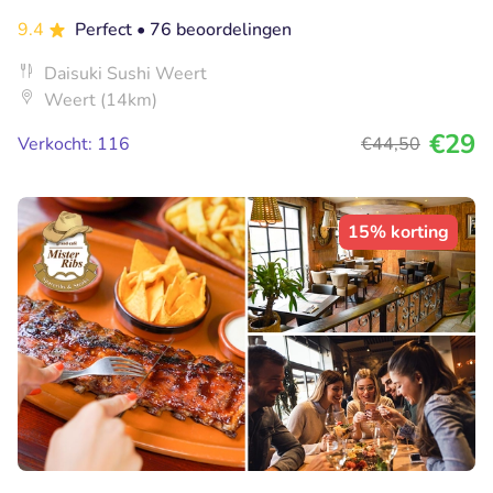
9.4
Perfect
• 76 beoordelingen
Daisuki Sushi Weert
Weert (14km)
€29
Verkocht: 116
€44
,50
15% korting