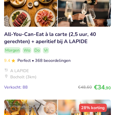
All-You-Can-Eat à la carte (2,5 uur, 40
gerechten) + aperitief bij A LAPIDE
Morgen
Wo
Do
Vr
9.4
Perfect
• 368 beoordelingen
A LAPIDE
Bocholt (3km)
€34
Verkocht: 88
€48
,60
,90
28% korting