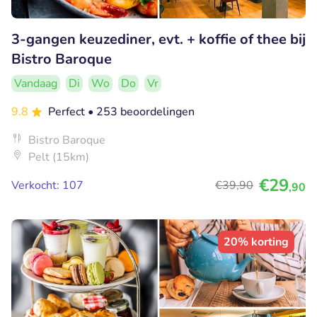
3-gangen keuzediner, evt. + koffie of thee bij
Bistro Baroque
Vandaag
Di
Wo
Do
Vr
9.8
Perfect
• 253 beoordelingen
Bistro Baroque
Pelt (15km)
€29
Verkocht: 107
€39
,90
,90
20% korting