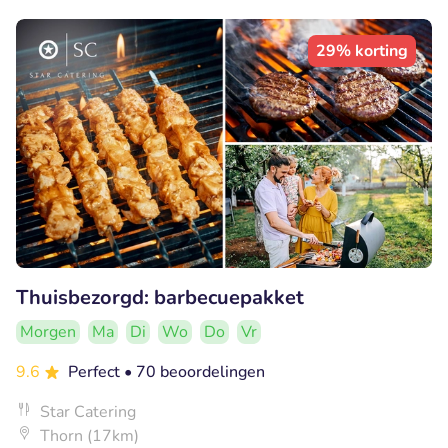
29% korting
Thuisbezorgd: barbecuepakket
Morgen
Ma
Di
Wo
Do
Vr
9.6
Perfect
• 70 beoordelingen
Star Catering
Thorn (17km)