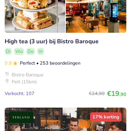
High tea (3 uur) bij Bistro Baroque
Di
Wo
Do
Vr
9.8
Perfect
• 253 beoordelingen
Bistro Baroque
Pelt (15km)
€19
Verkocht: 107
€24
,90
,90
17% korting