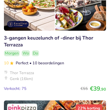
3-gangen keuzelunch of -diner bij Thor
Terrazza
Morgen
Wo
Do
10
Perfect
• 10 beoordelingen
Thor Terrazza
Genk (16km)
€39
Verkocht: 75
€55
,90
22% korting