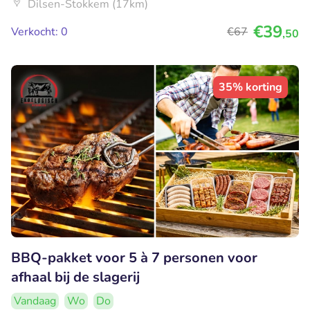
Dilsen-Stokkem (17km)
€39
Verkocht: 0
€67
,50
35% korting
BBQ-pakket voor 5 à 7 personen voor
afhaal bij de slagerij
Vandaag
Wo
Do