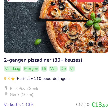
2-gangen pizzadiner (30+ keuzes)
Vandaag
Morgen
Di
Wo
Do
Vr
9.8
Perfect
• 110 beoordelingen
Pink Pizza Genk
Genk (16km)
€13
Verkocht: 1.139
€17
,40
,50