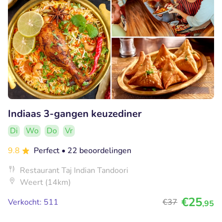
Indiaas 3-gangen keuzediner
Di
Wo
Do
Vr
9.8
Perfect
• 22 beoordelingen
Restaurant Taj Indian Tandoori
Weert (14km)
€25
Verkocht: 511
€37
,95