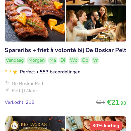
Spareribs + friet à volonté bij De Boskar Pelt
Vandaag
Morgen
Ma
Di
Wo
Do
Vr
9.7
Perfect
• 553 beoordelingen
De Boskar Pelt
Pelt (14km)
€21
Verkocht: 218
€34
,90
30% korting