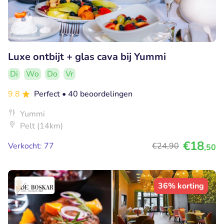
Luxe ontbijt + glas cava bij Yummi
Di
Wo
Do
Vr
9.8
Perfect
• 40 beoordelingen
Yummi
Pelt (14km)
€18
Verkocht: 77
€24
,90
,50
36% korting