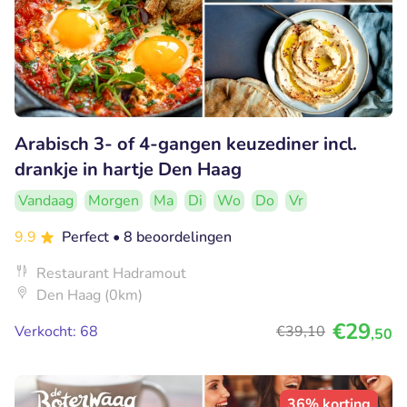
Arabisch 3- of 4-gangen keuzediner incl.
drankje in hartje Den Haag
Vandaag
Morgen
Ma
Di
Wo
Do
Vr
9.9
Perfect
• 8 beoordelingen
Restaurant Hadramout
Den Haag (0km)
€29
Verkocht: 68
€39
,10
,50
36% korting