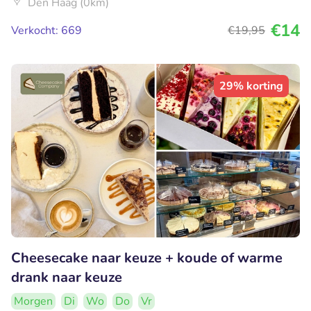
Den Haag (0km)
€14
Verkocht: 669
€19
,95
29% korting
Cheesecake naar keuze + koude of warme
drank naar keuze
Morgen
Di
Wo
Do
Vr