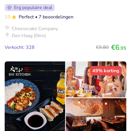
Erg populaire deal
10
Perfect
• 7 beoordelingen
Cheesecake Company
Den Haag (0km)
€6
Verkocht: 328
€9
,80
,95
49% korting