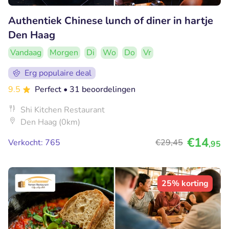
Authentiek Chinese lunch of diner in hartje
Den Haag
Vandaag
Morgen
Di
Wo
Do
Vr
Erg populaire deal
9.5
Perfect
• 31 beoordelingen
Shi Kitchen Restaurant
Den Haag (0km)
€14
Verkocht: 765
€29
,45
,95
25% korting