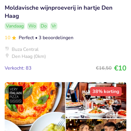
Moldavische wijnproeverij in hartje Den
Haag
Vandaag
Wo
Do
Vr
10
Perfect
• 3 beoordelingen
Buza Central
Den Haag (0km)
€10
Verkocht: 83
€16
,50
38% korting