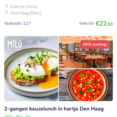
Café de Florèz
Den Haag (0km)
€22
Verkocht: 117
€40
,10
,50
49% korting
2-gangen keuzelunch in hartje Den Haag