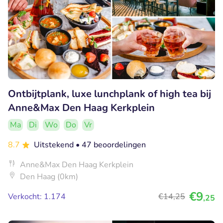
Ontbijtplank, luxe lunchplank of high tea bij
Anne&Max Den Haag Kerkplein
Ma
Di
Wo
Do
Vr
8.7
Uitstekend
• 47 beoordelingen
Anne&Max Den Haag Kerkplein
Den Haag (0km)
€9
Verkocht: 1.174
€14
,25
,25