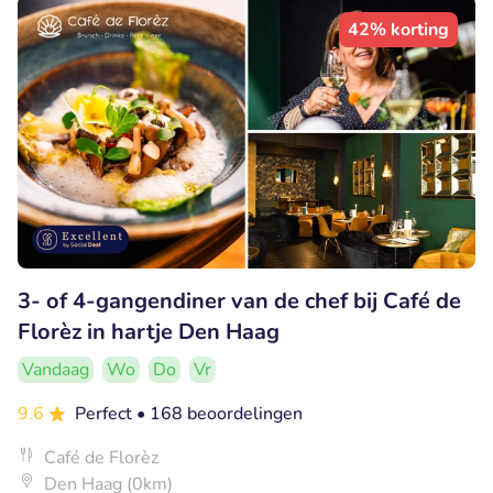
42% korting
3- of 4-gangendiner van de chef bij Café de
Florèz in hartje Den Haag
Vandaag
Wo
Do
Vr
9.6
Perfect
• 168 beoordelingen
Café de Florèz
Den Haag (0km)