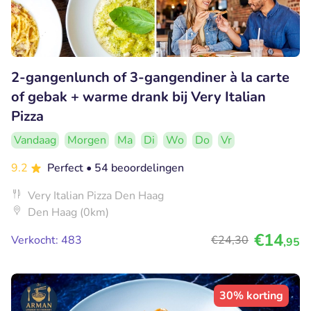
2-gangenlunch of 3-gangendiner à la carte
of gebak + warme drank bij Very Italian
Pizza
Vandaag
Morgen
Ma
Di
Wo
Do
Vr
9.2
Perfect
• 54 beoordelingen
Very Italian Pizza Den Haag
Den Haag (0km)
€14
Verkocht: 483
€24
,30
,95
30% korting