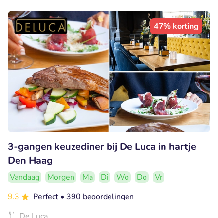
47% korting
3-gangen keuzediner bij De Luca in hartje
Den Haag
Vandaag
Morgen
Ma
Di
Wo
Do
Vr
9.3
Perfect
• 390 beoordelingen
De Luca