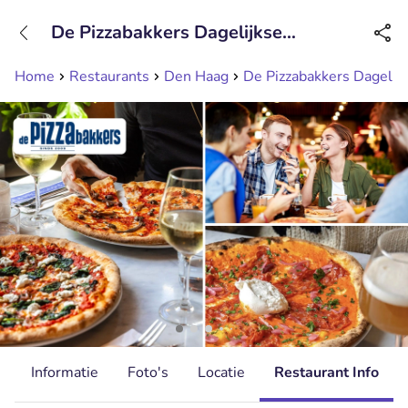
+31208089263
De Pizzabakkers Dagelijkse
Bereikbaar tot 23:00 uur
Groenmarkt
Home
Restaurants
Den Haag
De Pizzabakkers Dagelij
d
Informatie
Foto's
Locatie
Restaurant Info