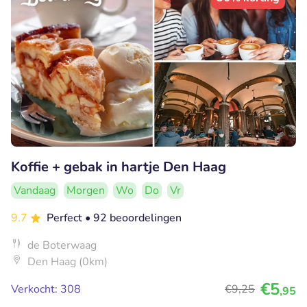
Koffie + gebak in hartje Den Haag
Vandaag
Morgen
Wo
Do
Vr
9.7
Perfect
• 92 beoordelingen
de Boterwaag
Den Haag (0km)
€5
Verkocht: 308
€9
,25
,95