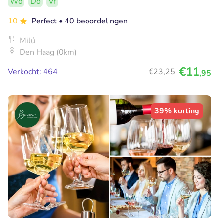
Wo
Do
Vr
10
Perfect
• 40 beoordelingen
Milú
Den Haag (0km)
€11
Verkocht: 464
€23
,25
,95
39% korting