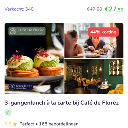
€27
Verkocht: 340
€47
,50
,50
44% korting
3-gangenlunch à la carte bij Café de Florèz
Vr
9.6
Perfect
• 168 beoordelingen