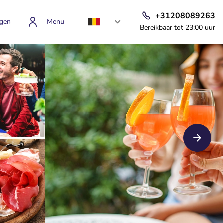
+31208089263
gen
Menu
Bereikbaar tot 23:00 uur