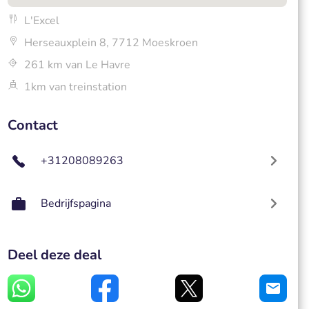
L'Excel
Herseauxplein 8, 7712 Moeskroen
261 km van Le Havre
1km van treinstation
Contact
+31208089263
Bedrijfspagina
Deel deze deal