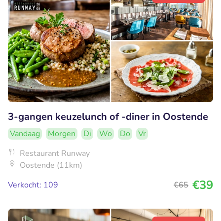
3-gangen keuzelunch of -diner in Oostende
Vandaag
Morgen
Di
Wo
Do
Vr
Restaurant Runway
Oostende (11km)
€39
Verkocht: 109
€65