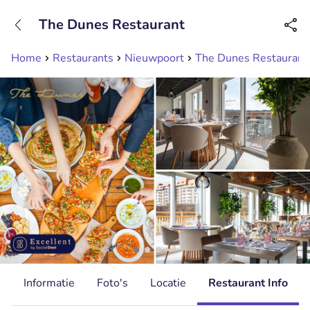
+31208089263
The Dunes Restaurant
Bereikbaar tot 23:00 uur
Home
Restaurants
Nieuwpoort
The Dunes Restaurant
d
Informatie
Foto's
Locatie
Restaurant Info