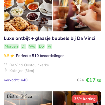
Luxe ontbijt + glaasje bubbels bij Da Vinci
Morgen
Di
Wo
Do
Vr
9.5
Perfect
• 510 beoordelingen
Da Vinci Oostduinkerke
Koksijde (3km)
€17
Verkocht: 440
€24
,50
36% korting