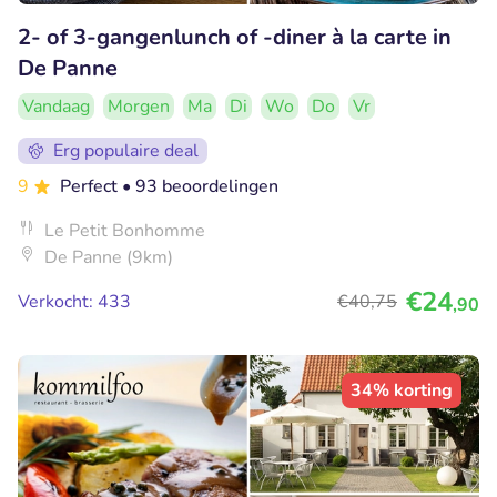
2- of 3-gangenlunch of -diner à la carte in
De Panne
Vandaag
Morgen
Ma
Di
Wo
Do
Vr
Erg populaire deal
9
Perfect
• 93 beoordelingen
Le Petit Bonhomme
De Panne (9km)
€24
Verkocht: 433
€40
,75
,90
34% korting