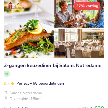
37% korting
3-gangen keuzediner bij Salons Notredame
Vr
9.7
Perfect
• 68 beoordelingen
Salons Notredame
Diksmuide (15km)