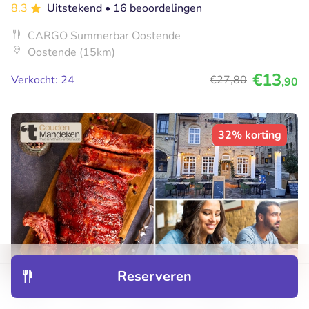
8.3
Uitstekend
• 16 beoordelingen
CARGO Summerbar Oostende
Oostende (15km)
€13
Verkocht: 24
€27
,80
,90
32% korting
Reserveren
Ontdek
Hotels
Restaurants
Boekingen
Menu
2-gangenlunch of -diner à la carte bij 't