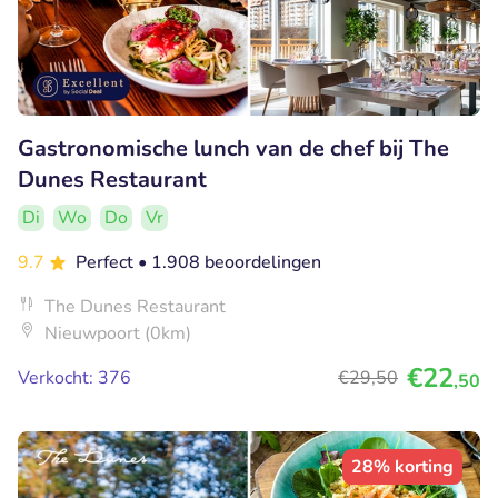
Gastronomische lunch van de chef bij The
Dunes Restaurant
Di
Wo
Do
Vr
9.7
Perfect
• 1.908 beoordelingen
The Dunes Restaurant
Nieuwpoort (0km)
€22
Verkocht: 376
€29
,50
,50
28% korting