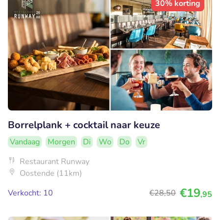
30% korting
Borrelplank + cocktail naar keuze
Vandaag
Morgen
Di
Wo
Do
Vr
Restaurant Runway
Oostende (11km)
€19
Verkocht: 10
€28
,50
,95