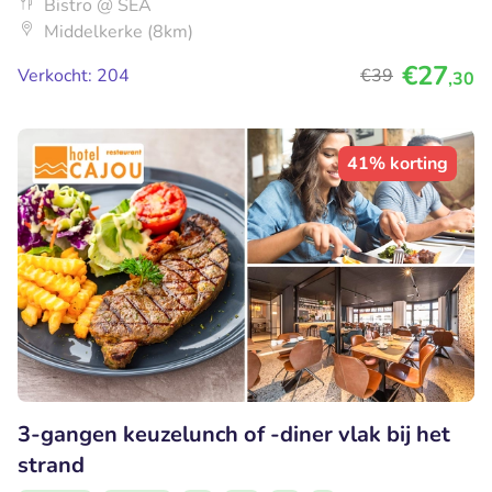
Bistro @ SEA
Middelkerke (8km)
€27
Verkocht: 204
€39
,30
41% korting
3-gangen keuzelunch of -diner vlak bij het
strand