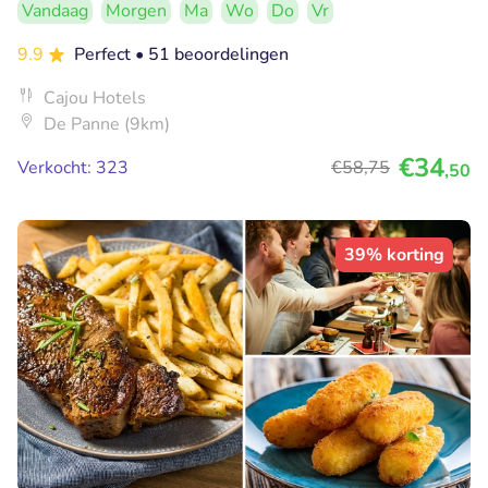
Vandaag
Morgen
Ma
Wo
Do
Vr
9.9
Perfect
• 51 beoordelingen
Cajou Hotels
De Panne (9km)
€34
Verkocht: 323
€58
,75
,50
39% korting