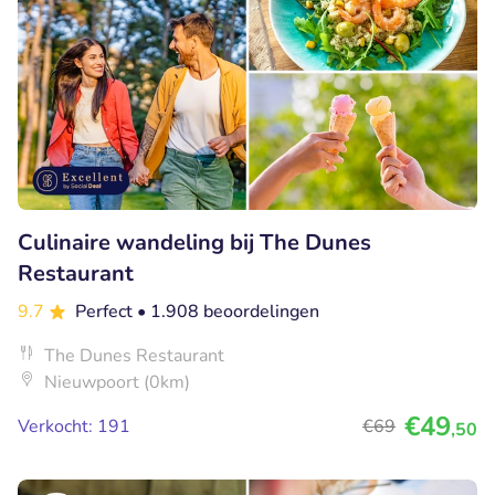
Culinaire wandeling bij The Dunes
Restaurant
9.7
Perfect
• 1.908 beoordelingen
The Dunes Restaurant
Nieuwpoort (0km)
€49
Verkocht: 191
€69
,50