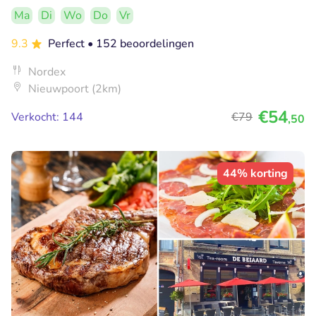
Ma
Di
Wo
Do
Vr
9.3
Perfect
• 152 beoordelingen
Nordex
Nieuwpoort (2km)
€54
Verkocht: 144
€79
,50
44% korting