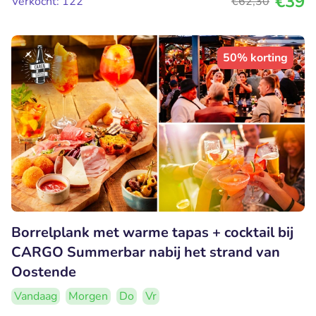
€39
Verkocht: 122
€62
,30
50% korting
Borrelplank met warme tapas + cocktail bij
CARGO Summerbar nabij het strand van
Oostende
Vandaag
Morgen
Do
Vr