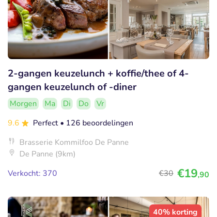
2-gangen keuzelunch + koffie/thee of 4-
gangen keuzelunch of -diner
Morgen
Ma
Di
Do
Vr
9.6
Perfect
• 126 beoordelingen
Brasserie Kommilfoo De Panne
De Panne (9km)
€19
Verkocht: 370
€30
,90
40% korting