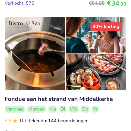
€34
Verkocht: 576
€54
,85
,90
30% korting
Fondue aan het strand van Middelkerke
Vandaag
Morgen
Ma
Di
Wo
Do
Vr
8.8
Uitstekend
• 144 beoordelingen