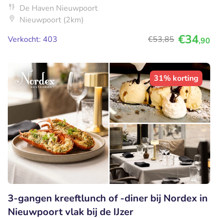
De Haven Nieuwpoort
Nieuwpoort (2km)
€34
Verkocht: 403
€53
,85
,90
31% korting
3-gangen kreeftlunch of -diner bij Nordex in
Nieuwpoort vlak bij de IJzer