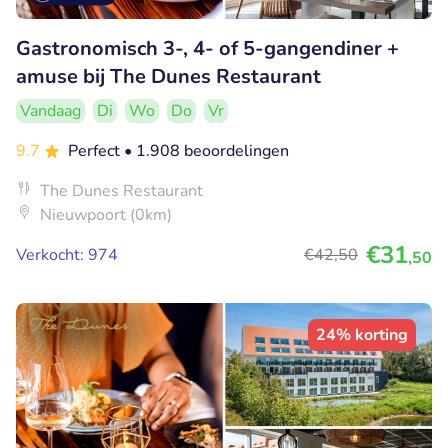
Gastronomisch 3-, 4- of 5-gangendiner +
amuse bij The Dunes Restaurant
Vandaag
Di
Wo
Do
Vr
9.7
Perfect
• 1.908 beoordelingen
The Dunes Restaurant
Nieuwpoort (0km)
€31
Verkocht: 974
€42
,50
,50
24% korting