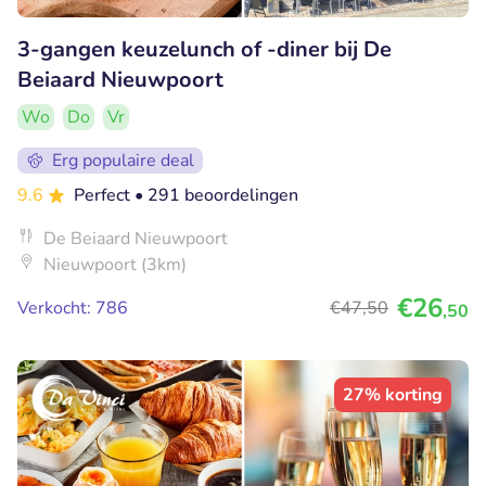
3-gangen keuzelunch of -diner bij De
Beiaard Nieuwpoort
Wo
Do
Vr
Erg populaire deal
9.6
Perfect
• 291 beoordelingen
De Beiaard Nieuwpoort
Nieuwpoort (3km)
€26
Verkocht: 786
€47
,50
,50
27% korting