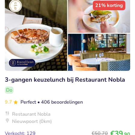
21% korting
3-gangen keuzelunch bij Restaurant Nobla
Do
9.7
Perfect
• 406 beoordelingen
Restaurant Nobla
Nieuwpoort (0km)
€39
Verkocht: 129
€50
,70
,90