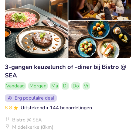
3-gangen keuzelunch of -diner bij Bistro @
SEA
Vandaag
Morgen
Ma
Di
Do
Vr
Erg populaire deal
8.8
Uitstekend
• 144 beoordelingen
Bistro @ SEA
Middelkerke (8km)