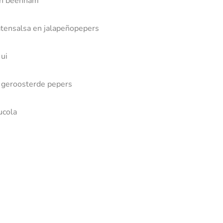
 en beenham
atensalsa en jalapeñopepers
 ui
n geroosterde pepers
ucola