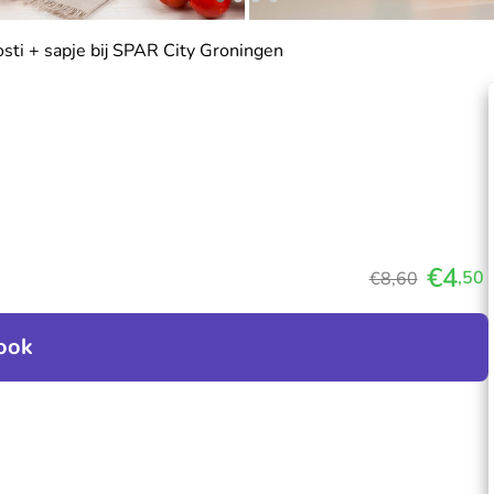
osti + sapje bij SPAR City Groningen
€4
,50
€8,60
ook