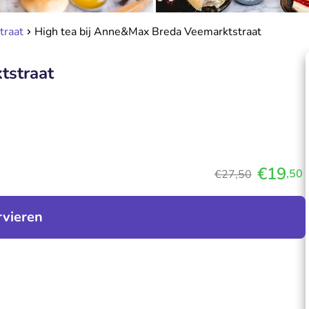
traat
High tea bij Anne&Max Breda Veemarktstraat
tstraat
€19
,50
€27,50
rvieren