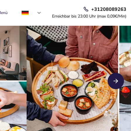
+31208089263
enü
Erreichbar bis 23:00 Uhr (max 0,09€/Min)