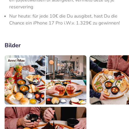
en (di)eetwensen of allergieën, vermeld deze bij je
reservering
Nur heute: für jede 10€ die Du ausgibst, hast Du die
Chance ein iPhone 17 Pro i.W.v. 1.329€ zu gewinnen!
Bilder