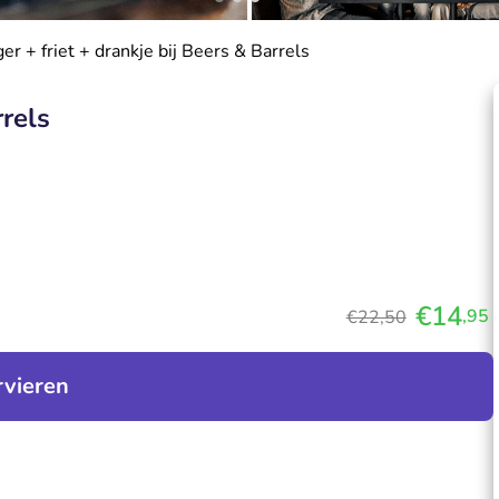
er + friet + drankje bij Beers & Barrels
rrels
€14
,95
€22,50
rvieren