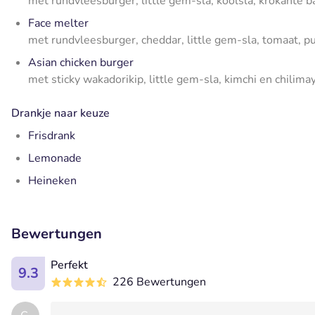
met rundvleesburger, little gem-sla, koolsla, krokante b
Face melter
met rundvleesburger, cheddar, little gem-sla, tomaat, p
Asian chicken burger
met sticky wakadorikip, little gem-sla, kimchi en chilima
Drankje naar keuze
Frisdrank
Lemonade
Heineken
Bewertungen
Perfekt
9.3
226 Bewertungen