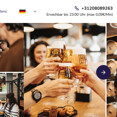
+31208089263
enü
Erreichbar bis 23:00 Uhr (max 0,09€/Min)