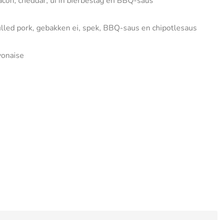
acon, cheddar, ui in bierbeslag en BBQ-saus
ulled pork, gebakken ei, spek, BBQ-saus en chipotlesaus
yonaise