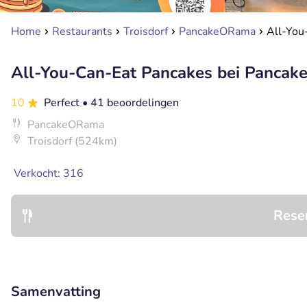
Home
Restaurants
Troisdorf
PancakeORama
All-You
All-You-Can-Eat Pancakes bei Pancake
10
Perfect
• 41 beoordelingen
PancakeORama
Troisdorf (524km)
Verkocht: 316
Rese
Samenvatting