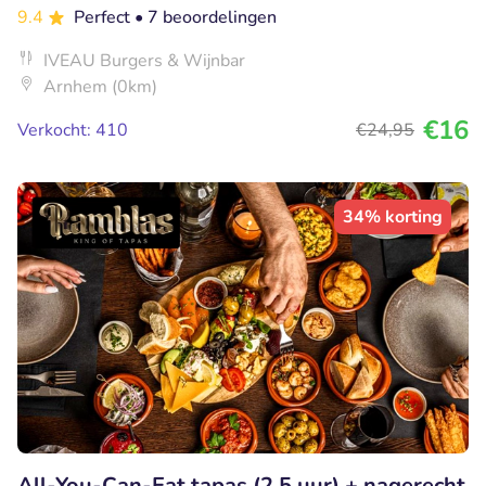
9.4
Perfect
• 7 beoordelingen
IVEAU Burgers & Wijnbar
Arnhem (0km)
€16
Verkocht: 410
€24
,95
34% korting
All-You-Can-Eat tapas (2,5 uur) + nagerecht