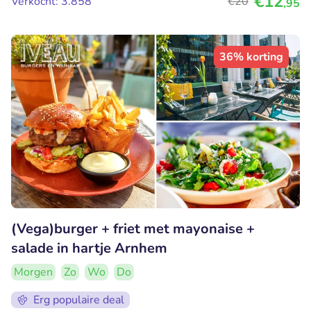
€12
Verkocht: 3.858
€20
,95
36% korting
(Vega)burger + friet met mayonaise +
salade in hartje Arnhem
Morgen
Zo
Wo
Do
Erg populaire deal