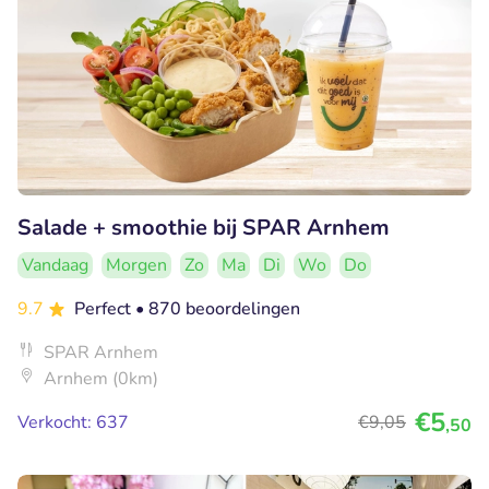
Salade + smoothie bij SPAR Arnhem
Vandaag
Morgen
Zo
Ma
Di
Wo
Do
9.7
Perfect
• 870 beoordelingen
SPAR Arnhem
Arnhem (0km)
€5
Verkocht: 637
€9
,05
,50