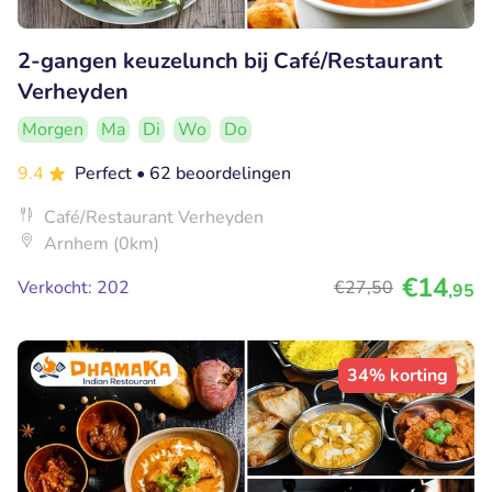
2-gangen keuzelunch bij Café/Restaurant
Verheyden
Morgen
Ma
Di
Wo
Do
9.4
Perfect
• 62 beoordelingen
Café/Restaurant Verheyden
Arnhem (0km)
€14
Verkocht: 202
€27
,50
,95
34% korting