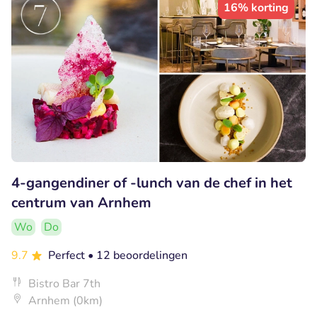
16% korting
4-gangendiner of -lunch van de chef in het
centrum van Arnhem
Wo
Do
9.7
Perfect
• 12 beoordelingen
Bistro Bar 7th
Arnhem (0km)