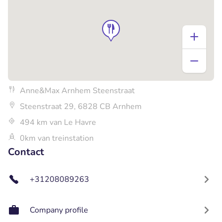
Anne&Max Arnhem Steenstraat
Steenstraat 29, 6828 CB Arnhem
494 km van Le Havre
0km van treinstation
Contact
+31208089263
Company profile