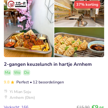
37% korting
2-gangen keuzelunch in hartje Arnhem
Ma
Wo
Do
9.8
Perfect
• 12 beoordelingen
Yi Mian Soju
Arnhem (0km)
€9
Verkocht: 166
€15
,90
,95