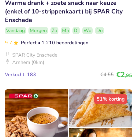
Warme drank + zoete snack naar keuze
(enkel of 10-strippenkaart) bij SPAR City
Enschede
Vandaag
Morgen
Zo
Ma
Di
Wo
Do
9.7
Perfect
• 1.210 beoordelingen
SPAR City Enschede
Arnhem (0km)
€2
Verkocht: 183
€4
,55
,95
51% korting