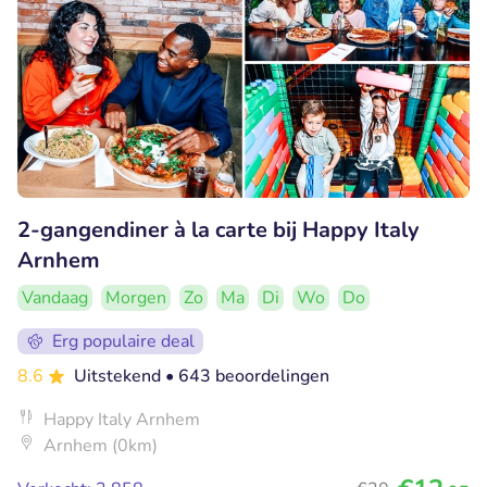
2-gangendiner à la carte bij Happy Italy
Arnhem
Vandaag
Morgen
Zo
Ma
Di
Wo
Do
Erg populaire deal
8.6
Uitstekend
• 643 beoordelingen
Happy Italy Arnhem
Arnhem (0km)