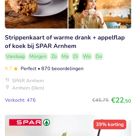
Strippenkaart of warme drank + appelflap
of koek bij SPAR Arnhem
Vandaag
Morgen
Zo
Ma
Di
Wo
Do
9.7
Perfect
• 870 beoordelingen
SPAR Arnhem
Arnhem (0km)
€22
Verkocht: 476
€45
,75
,50
39% korting