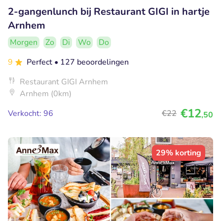
2-gangenlunch bij Restaurant GIGI in hartje
Arnhem
Morgen
Zo
Di
Wo
Do
9
Perfect
• 127 beoordelingen
Restaurant GIGI Arnhem
Arnhem (0km)
€12
Verkocht: 96
€22
,50
29% korting