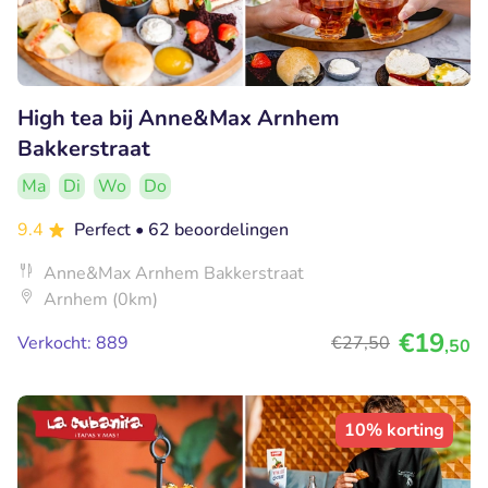
High tea bij Anne&Max Arnhem
Bakkerstraat
Ma
Di
Wo
Do
9.4
Perfect
• 62 beoordelingen
Anne&Max Arnhem Bakkerstraat
Arnhem (0km)
€19
Verkocht: 889
€27
,50
,50
10% korting