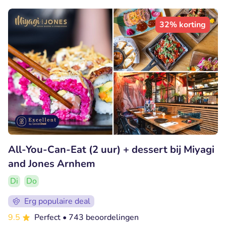
32% korting
All-You-Can-Eat (2 uur) + dessert bij Miyagi
and Jones Arnhem
Di
Do
Erg populaire deal
9.5
Perfect
• 743 beoordelingen