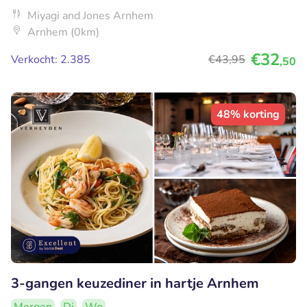
Miyagi and Jones Arnhem
Arnhem (0km)
€32
Verkocht: 2.385
€43
,95
,50
48% korting
3-gangen keuzediner in hartje Arnhem