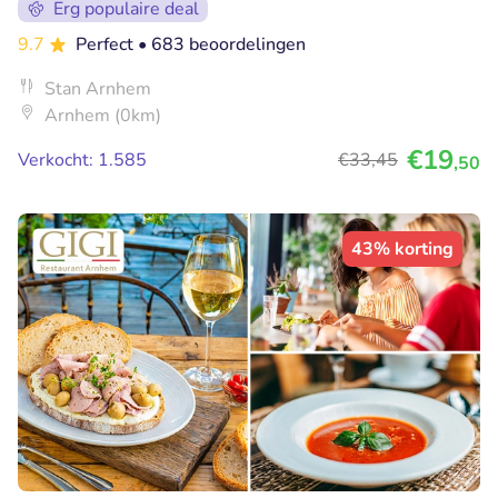
Erg populaire deal
9.7
Perfect
• 683 beoordelingen
Stan Arnhem
Arnhem (0km)
€19
Verkocht: 1.585
€33
,45
,50
43% korting