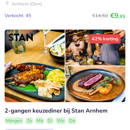
Arnhem (0km)
€9
Verkocht: 45
€14
,50
,95
42% korting
2-gangen keuzediner bij Stan Arnhem
Morgen
Zo
Ma
Di
Wo
Do