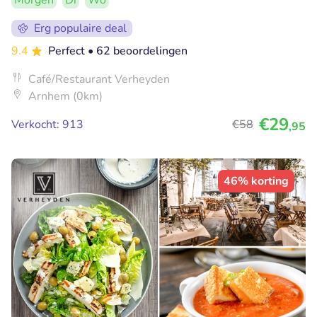
Morgen
Di
Wo
Erg populaire deal
9.4
Perfect
• 62 beoordelingen
Café/Restaurant Verheyden
Arnhem (0km)
€29
Verkocht: 913
€58
,95
46% korting