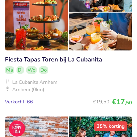
Fiesta Tapas Toren bij La Cubanita
Ma
Di
Wo
Do
La Cubanita Arnhem
Arnhem (0km)
€17
Verkocht: 66
€19
,50
,50
35% korting