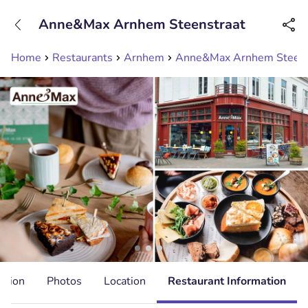
+31208089263
Anne&Max Arnhem Steenstraat
Available until 23:00
Home
Restaurants
Arnhem
Anne&Max Arnhem Steens
ation
Photos
Location
Restaurant Information