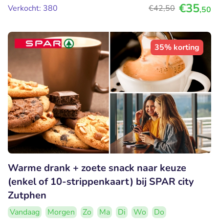
€35
Verkocht: 380
€42
,50
,50
35% korting
Warme drank + zoete snack naar keuze
(enkel of 10-strippenkaart) bij SPAR city
Zutphen
Vandaag
Morgen
Zo
Ma
Di
Wo
Do