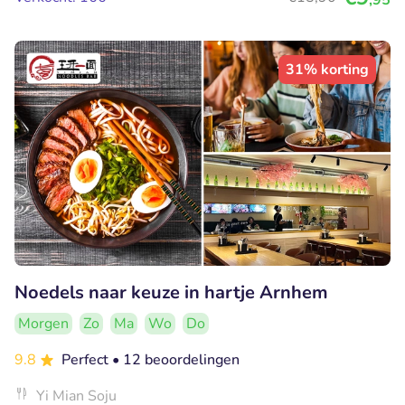
31% korting
Noedels naar keuze in hartje Arnhem
Morgen
Zo
Ma
Wo
Do
9.8
Perfect
• 12 beoordelingen
Yi Mian Soju