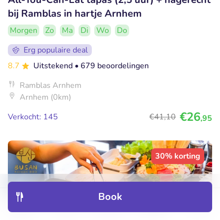
bij Ramblas in hartje Arnhem
Morgen
Zo
Ma
Di
Wo
Do
Erg populaire deal
8.7
Uitstekend
• 679 beoordelingen
Ramblas Arnhem
Arnhem (0km)
€26
Verkocht: 145
€41
,10
,95
30% korting
Book
Discover
Hotels
Restaurants
Bookings
Menu