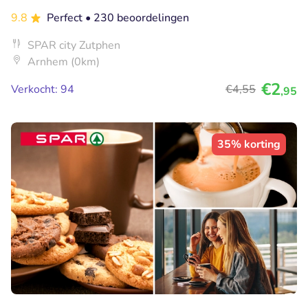
9.8
Perfect
• 230 beoordelingen
SPAR city Zutphen
Arnhem (0km)
€2
Verkocht: 94
€4
,55
,95
35% korting