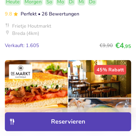
Heute
Morgen
So
Mo
Di
Mi
Do
9.8
Perfekt
• 26 Bewertungen
Frietje Houtmarkt
Breda (4km)
€4
Verkauft: 1.605
€9
,90
,95
45% Rabatt
Reservieren
Entdecken
Hotels
Restaurants
Buchungen
Menü