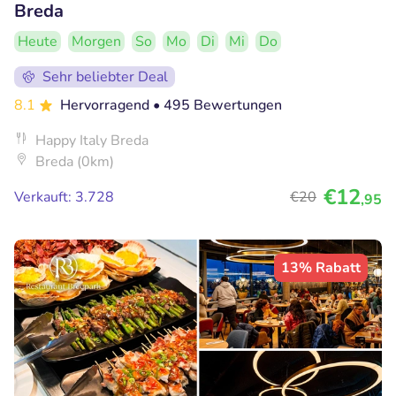
Breda
Heute
Morgen
So
Mo
Di
Mi
Do
Sehr beliebter Deal
8.1
Hervorragend
• 495 Bewertungen
Happy Italy Breda
Breda (0km)
€12
Verkauft: 3.728
€20
,95
13% Rabatt