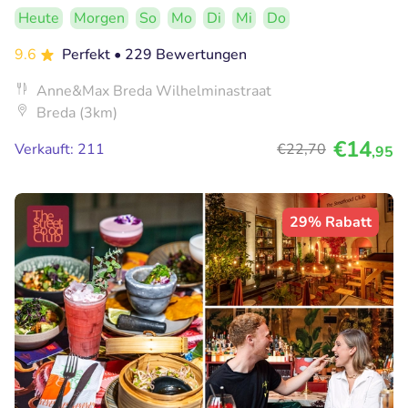
Heute
Morgen
So
Mo
Di
Mi
Do
9.6
Perfekt
• 229 Bewertungen
Anne&Max Breda Wilhelminastraat
Breda (3km)
€14
Verkauft: 211
€22
,70
,95
29% Rabatt