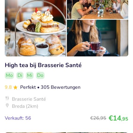
High tea bij Brasserie Santé
Mo
Di
Mi
Do
9.8
Perfekt
• 305 Bewertungen
Brasserie Santé
Breda (2km)
€14
Verkauft: 56
€26
,95
,95