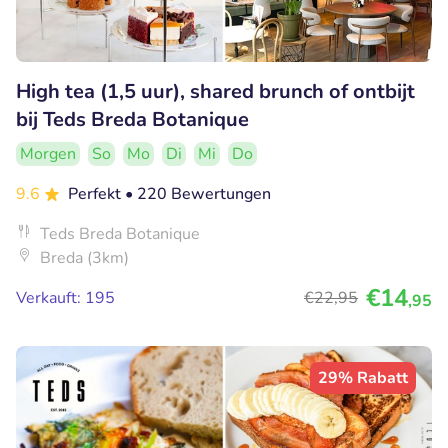
High tea (1,5 uur), shared brunch of ontbijt
bij Teds Breda Botanique
Morgen
So
Mo
Di
Mi
Do
9.6
Perfekt
• 220 Bewertungen
Teds Breda Botanique
Breda (3km)
€14
Verkauft: 195
€22
,95
,95
29% Rabatt