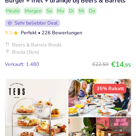
Burger + friet + drankje bij Beers & Barrels
Heute
Morgen
So
Mo
Di
Mi
Do
Sehr beliebter Deal
9.3
Perfekt
• 226 Bewertungen
Beers & Barrels Breda
Breda (3km)
€14
Verkauft: 1.480
€22
,50
,95
35% Rabatt