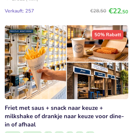
€22
Verkauft: 257
€28
,50
,50
50% Rabatt
Friet met saus + snack naar keuze +
milkshake of drankje naar keuze voor dine-
in of afhaal