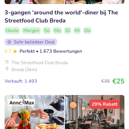
3-gangen 'around the world'-diner bij The
Streetfood Club Breda
Heute
Morgen
So
Mo
Di
Mi
Do
Sehr beliebter Deal
9.7
Perfekt
• 1.673 Bewertungen
The Streetfood Club Breda
Breda (3km)
€25
Verkauft: 1.493
€35
29% Rabatt