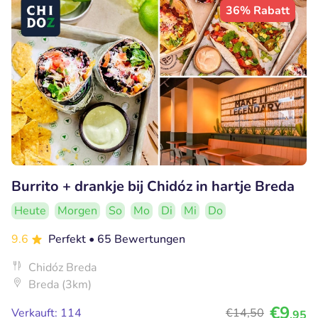
36% Rabatt
Burrito + drankje bij Chidóz in hartje Breda
Heute
Morgen
So
Mo
Di
Mi
Do
9.6
Perfekt
• 65 Bewertungen
Chidóz Breda
Breda (3km)
€9
Verkauft: 114
€14
,50
,95