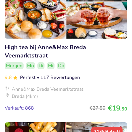
High tea bij Anne&Max Breda
Veemarktstraat
Morgen
Mo
Di
Mi
Do
9.8
Perfekt
• 117 Bewertungen
Anne&Max Breda Veemarktstraat
Breda (4km)
€19
Verkauft: 868
€27
,50
,50
21% Rabatt