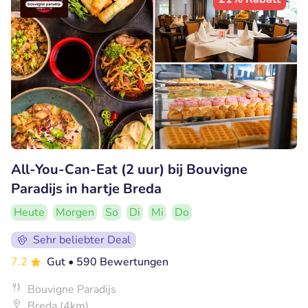
All-You-Can-Eat (2 uur) bij Bouvigne
Paradijs in hartje Breda
Heute
Morgen
So
Di
Mi
Do
Sehr beliebter Deal
7.2
Gut
• 590 Bewertungen
Bouvigne Paradijs
Breda (4km)