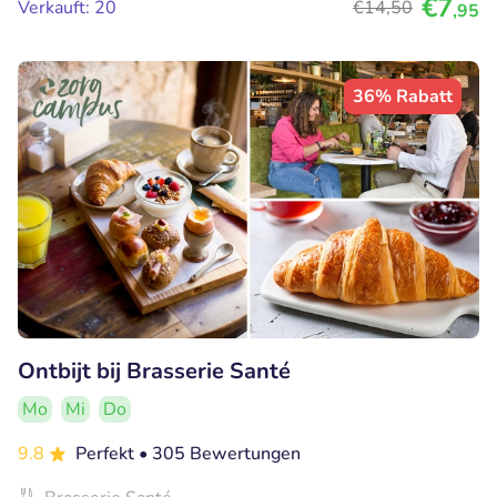
€7
Verkauft: 20
€14
,50
,95
36% Rabatt
Ontbijt bij Brasserie Santé
Mo
Mi
Do
9.8
Perfekt
• 305 Bewertungen