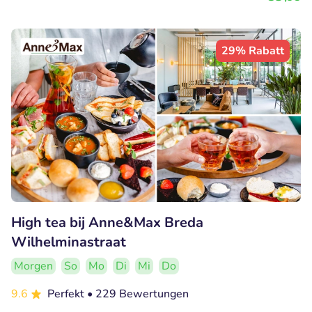
29% Rabatt
High tea bij Anne&Max Breda
Wilhelminastraat
Morgen
So
Mo
Di
Mi
Do
9.6
Perfekt
• 229 Bewertungen