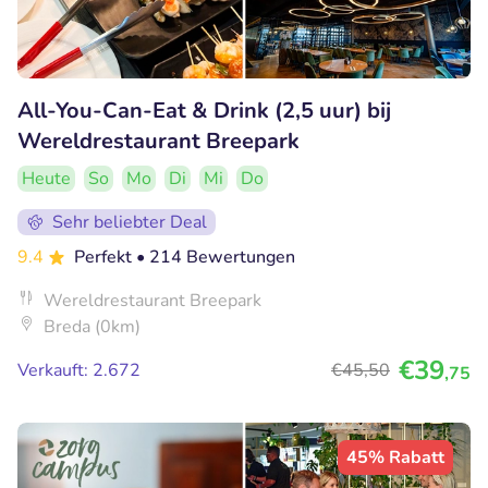
All-You-Can-Eat & Drink (2,5 uur) bij
Wereldrestaurant Breepark
Heute
So
Mo
Di
Mi
Do
Sehr beliebter Deal
9.4
Perfekt
• 214 Bewertungen
Wereldrestaurant Breepark
Breda (0km)
€39
Verkauft: 2.672
€45
,50
,75
45% Rabatt