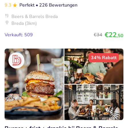
9.3
Perfekt
• 226 Bewertungen
Beers & Barrels Breda
Breda (3km)
€22
Verkauft: 509
€34
,50
34% Rabatt