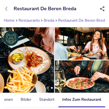
+31208089263
Restaurant De Beren Breda
Erreichbar bis 23:00 Uhr (max 0,09€/Min)
Home
Restaurants
Breda
Restaurant De Beren Breda
ationen
Bilder
Standort
Infos Zum Restaurant