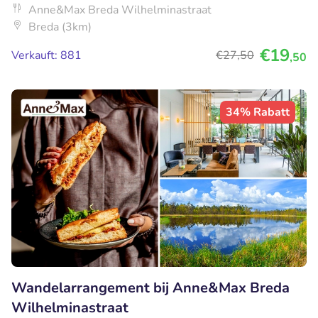
Anne&Max Breda Wilhelminastraat
Breda (3km)
€19
Verkauft: 881
€27
,50
,50
34% Rabatt
Wandelarrangement bij Anne&Max Breda
Wilhelminastraat