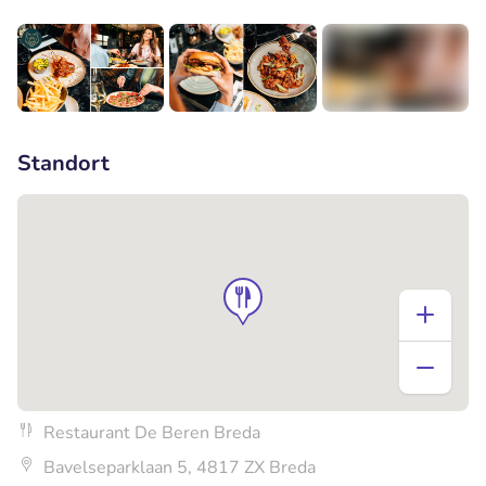
+4
Standort
Restaurant De Beren Breda
Bavelseparklaan 5, 4817 ZX Breda