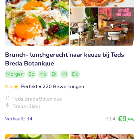
Brunch- lunchgerecht naar keuze bij Teds
Breda Botanique
Morgen
So
Mo
Di
Mi
Do
9.6
Perfekt
• 220 Bewertungen
Teds Breda Botanique
Breda (3km)
€9
Verkauft: 94
€14
,95