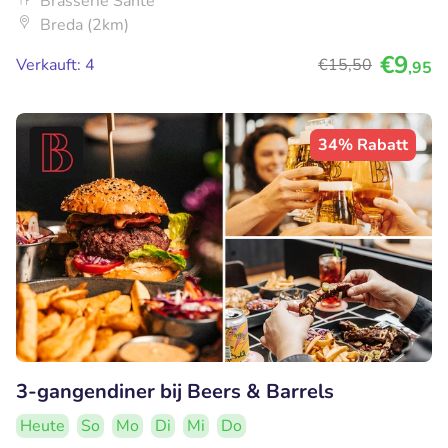
Brasserie Santé
Breda (2km)
€9
Verkauft: 4
€15
,50
,95
34% Rabatt
3-gangendiner bij Beers & Barrels
Heute
So
Mo
Di
Mi
Do