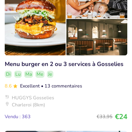
Menu burger en 2 ou 3 services à Gosselies
Di
Lu
Ma
Me
Je
8.6
Excellent
• 13 commentaires
HUGGYS Gosselies
Charleroi (8km)
€24
Vendu : 363
€33
,95