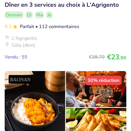
Dîner en 3 services au choix à L'Agrigento
Demain
Di
Ma
Je
9.3
Parfait
• 112 commentaires
L'Agrigento
Gilly (4km)
€23
Vendu : 55
€38
,70
,90
30% réduction