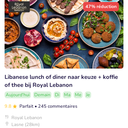
47% réduction
Libanese lunch of diner naar keuze + koffie
of thee bij Royal Lebanon
Aujourd'hui
Demain
Di
Ma
Me
Je
9.8
Parfait
• 245 commentaires
Royal Lebanon
Lasne (28km)