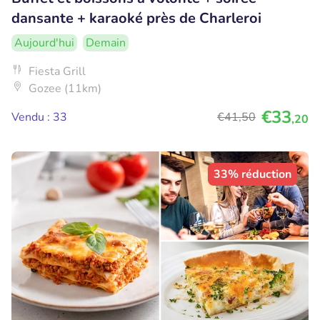
dansante + karaoké près de Charleroi
Aujourd'hui
Demain
Fiesta Grill
Gozee (11km)
€33
Vendu : 33
€41
,50
,20
33% réduction