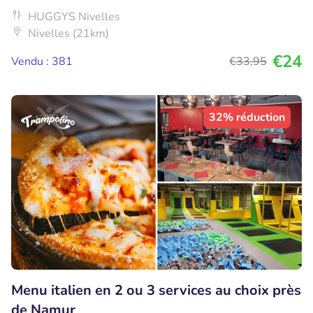
HUGGYS Nivelles
Nivelles (21km)
€24
Vendu : 381
€33
,95
32% réduction
Menu italien en 2 ou 3 services au choix près
de Namur