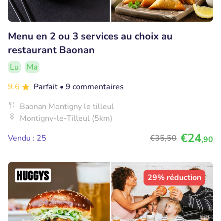
Menu en 2 ou 3 services au choix au
restaurant Baonan
Lu
Ma
9.6
Parfait
• 9 commentaires
Baonan Montigny le tilleul
Montigny-le-Tilleul (5km)
€24
Vendu : 25
€35
,50
,90
29% réduction