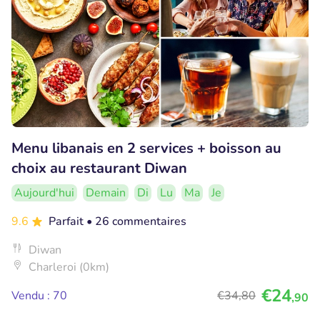
Menu libanais en 2 services + boisson au
choix au restaurant Diwan
Aujourd'hui
Demain
Di
Lu
Ma
Je
9.6
Parfait
• 26 commentaires
Diwan
Charleroi (0km)
€24
Vendu : 70
€34
,80
,90