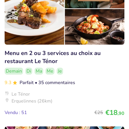
Menu en 2 ou 3 services au choix au
restaurant Le Ténor
Demain
Di
Ma
Me
Je
9.3
Parfait
• 35 commentaires
Le Ténor
Erquelinnes (26km)
€18
Vendu : 51
€25
,90