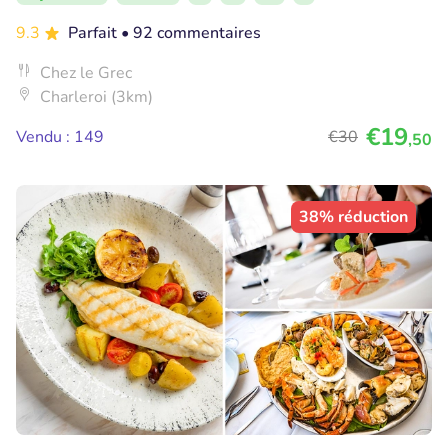
9.3
Parfait
• 92 commentaires
Chez le Grec
Charleroi (3km)
€19
Vendu : 149
€30
,50
38% réduction