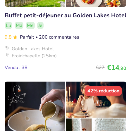
Buffet petit-déjeuner au Golden Lakes Hotel
Lu
Ma
Me
Je
9.8
Parfait
• 200 commentaires
Golden Lakes Hotel
Froidchapelle (25km)
€14
Vendu : 38
€27
,90
42% réduction