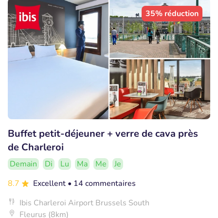
35% réduction
Buffet petit-déjeuner + verre de cava près
de Charleroi
Demain
Di
Lu
Ma
Me
Je
8.7
Excellent
• 14 commentaires
Ibis Charleroi Airport Brussels South
Fleurus (8km)