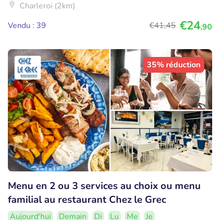
Charleroi (2km)
€24
Vendu : 39
€41
,45
,90
35% réduction
Menu en 2 ou 3 services au choix ou menu
familial au restaurant Chez le Grec
Aujourd'hui
Demain
Di
Lu
Me
Je