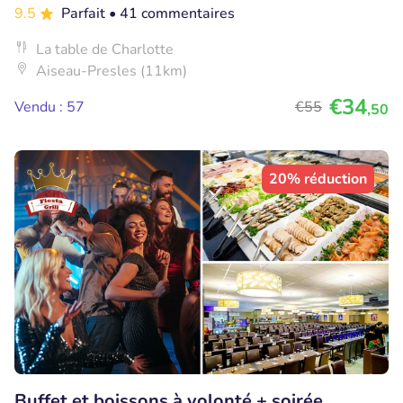
9.5
Parfait
• 41 commentaires
La table de Charlotte
Aiseau-Presles (11km)
€34
Vendu : 57
€55
,50
20% réduction
Buffet et boissons à volonté + soirée