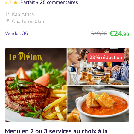
9.7
Parfait
• 25 commentaires
Kap Africa
Charleroi (0km)
€24
Vendu : 36
€40
,25
,90
29% réduction
Menu en 2 ou 3 services au choix à la