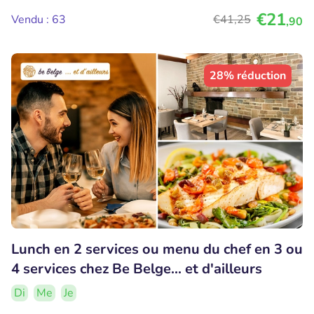
€21
Vendu : 63
€41
,25
,90
28% réduction
Lunch en 2 services ou menu du chef en 3 ou
4 services chez Be Belge... et d'ailleurs
Di
Me
Je