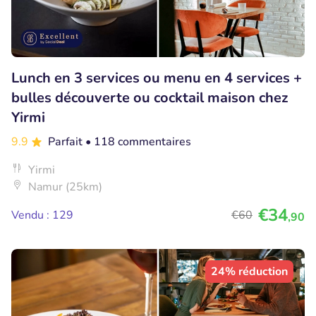
Lunch en 3 services ou menu en 4 services +
bulles découverte ou cocktail maison chez
Yirmi
9.9
Parfait
• 118 commentaires
Yirmi
Namur (25km)
€34
Vendu : 129
€60
,90
24% réduction