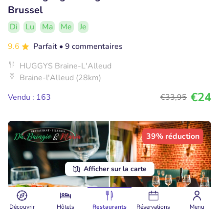
Brussel
Di
Lu
Ma
Me
Je
9.6
Parfait
• 9 commentaires
HUGGYS Braine-L'Alleud
Braine-l'Alleud (28km)
€24
Vendu : 163
€33
,95
39% réduction
Afficher sur la carte
Découvrir
Hôtels
Restaurants
Réservations
Menu