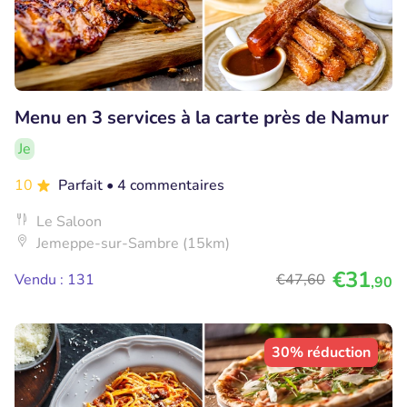
Menu en 3 services à la carte près de Namur
Je
10
Parfait
• 4 commentaires
Le Saloon
Jemeppe-sur-Sambre (15km)
€31
Vendu : 131
€47
,60
,90
30% réduction