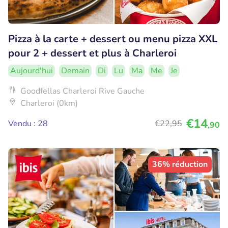
Pizza à la carte + dessert ou menu pizza XXL
pour 2 + dessert et plus à Charleroi
Aujourd'hui
Demain
Di
Lu
Ma
Me
Je
Goodfellas Charleroi Rive Gauche
Charleroi (0km)
€14
Vendu : 28
€22
,95
,90
36% réduction