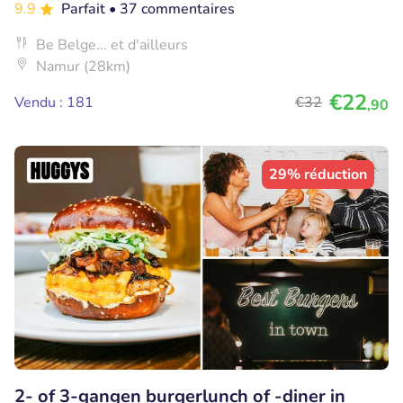
9.9
Parfait
• 37 commentaires
Be Belge... et d'ailleurs
Namur (28km)
€22
Vendu : 181
€32
,90
29% réduction
2- of 3-gangen burgerlunch of -diner in