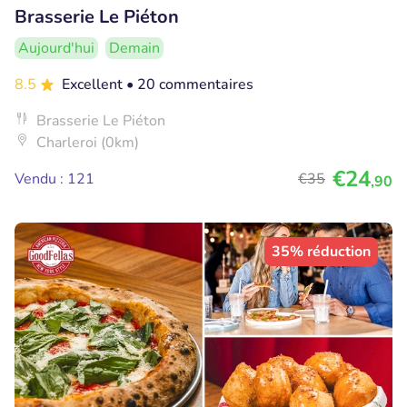
Brasserie Le Piéton
Aujourd'hui
Demain
8.5
Excellent
• 20 commentaires
Brasserie Le Piéton
Charleroi (0km)
€24
Vendu : 121
€35
,90
35% réduction