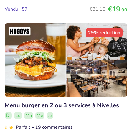
€19
Vendu : 57
€31
,15
,90
29% réduction
Menu burger en 2 ou 3 services à Nivelles
Di
Lu
Ma
Me
Je
9
Parfait
• 19 commentaires