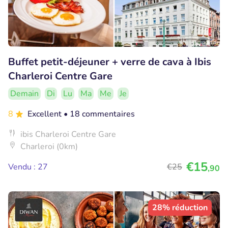
Buffet petit-déjeuner + verre de cava à Ibis
Charleroi Centre Gare
Demain
Di
Lu
Ma
Me
Je
8
Excellent
• 18 commentaires
ibis Charleroi Centre Gare
Charleroi (0km)
€15
Vendu : 27
€25
,90
28% réduction