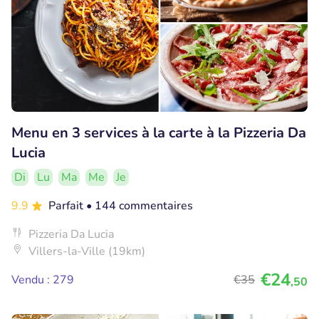
Menu en 3 services à la carte à la Pizzeria Da
Lucia
Di
Lu
Ma
Me
Je
9.9
Parfait
• 144 commentaires
Pizzeria Da Lucia
Villers-la-Ville (19km)
€24
Vendu : 279
€35
,50