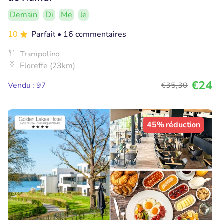
Demain
Di
Me
Je
10
Parfait
• 16 commentaires
Trampolino
Floreffe (23km)
€24
Vendu : 97
€35
,30
45% réduction