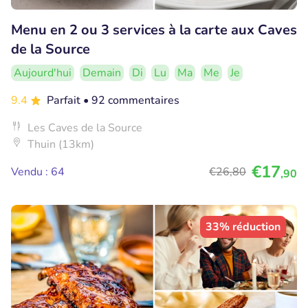
Menu en 2 ou 3 services à la carte aux Caves
de la Source
Aujourd'hui
Demain
Di
Lu
Ma
Me
Je
9.4
Parfait
• 92 commentaires
Les Caves de la Source
Thuin (13km)
€17
Vendu : 64
€26
,80
,90
33% réduction