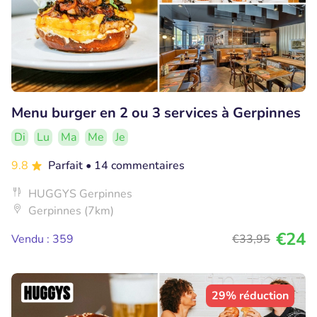
Menu burger en 2 ou 3 services à Gerpinnes
Di
Lu
Ma
Me
Je
9.8
Parfait
• 14 commentaires
HUGGYS Gerpinnes
Gerpinnes (7km)
€24
Vendu : 359
€33
,95
29% réduction